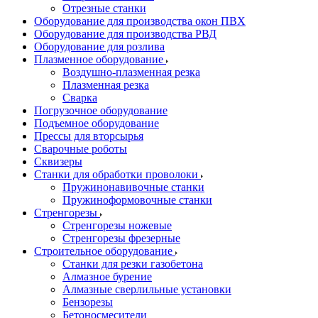
Отрезные станки
Оборудование для производства окон ПВХ
Оборудование для производства РВД
Оборудование для розлива
Плазменное оборудование
Воздушно-плазменная резка
Плазменная резка
Сварка
Погрузочное оборудование
Подъемное оборудование
Прессы для вторсырья
Сварочные роботы
Сквизеры
Станки для обработки проволоки
Пружинонавивочные станки
Пружиноформовочные станки
Стренгорезы
Стренгорезы ножевые
Стренгорезы фрезерные
Строительное оборудование
Станки для резки газобетона
Алмазное бурение
Алмазные сверлильные установки
Бензорезы
Бетоносмесители