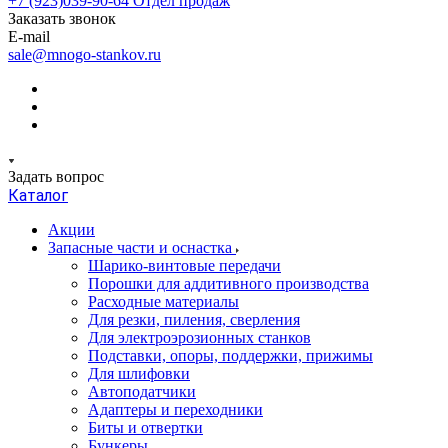
+7 (923)039-90-64
Отдел продаж
Заказать звонок
E-mail
sale@mnogo-stankov.ru
Задать вопрос
Каталог
Акции
Запасные части и оснастка
Шарико-винтовые передачи
Порошки для аддитивного производства
Расходные материалы
Для резки, пиления, сверления
Для электроэрозионных станков
Подставки, опоры, поддержки, прижимы
Для шлифовки
Автоподатчики
Адаптеры и переходники
Биты и отвертки
Бункеры