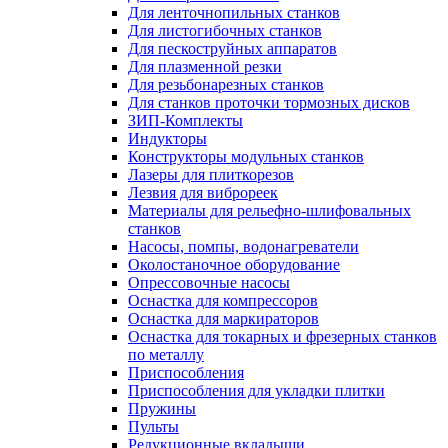
Для ленточнопильных станков
Для листогибочных станков
Для пескоструйных аппаратов
Для плазменной резки
Для резьбонарезных станков
Для станков проточки тормозных дисков
ЗИП-Комплекты
Индукторы
Конструкторы модульных станков
Лазеры для плиткорезов
Лезвия для виброреек
Материалы для рельефно-шлифовальных
станков
Насосы, помпы, водонагреватели
Околостаночное оборудование
Опрессовочные насосы
Оснастка для компрессоров
Оснастка для маркираторов
Оснастка для токарных и фрезерных станков
по металлу
Приспособления
Приспособления для укладки плитки
Пружины
Пульты
Редукционные вкладыши