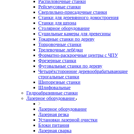
Распиловочные станки
Рейсмусовые станки
Сверлильно-присадочные станки
Станки для деревянного домостроения
Станки для шпона
Столярное оборудование
Сушильные камеры для древесины
Токарные станки по дереву
Торцовочные станки
Трелевочные лебёдки
Форматно-раскроечные центры с ЧПУ
Фрезерные станки
Фуговальные станки по дереву
Четырёхсторонние деревообрабатывающие
строгальные станки
Шипорезные станки
Шлифовальные
Гидроабразивные станки
Лазерное оборудование
Лазерное оборудование
Лазерная резка
Установки лазерной очистки
Блоки питания
Лазерная сварка