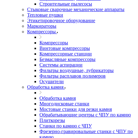
Строительные пылесосы
Стыковые сварочные механические аппараты
Тепловые пушки
Этикетировочное оборудование
Маркираторы
Компрессоры
Компрессоры
Винтовые компрессоры
Компрессорные станции
Безмасляные компрессоры
Системы аспирации
Фильтры воздушные, лубрикаторы
Фильтры расплавов полимеров
Осушители
Обработка камня
Обработка камня
Многодисковые станки
Мостовые станки для резки камня
Обрабатывающие центры с ЧПУ по камню
Плиткорезы
Станки по камню с ЧПУ
Фрезерно-гравировальные станки с ЧПУ по
камню