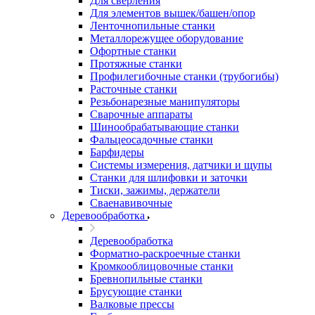
Для сверления
Для элементов вышек/башен/опор
Ленточнопильные станки
Металлорежущее оборудование
Офортные станки
Протяжные станки
Профилегибочные станки (трубогибы)
Расточные станки
Резьбонарезные манипуляторы
Сварочные аппараты
Шинообрабатывающие станки
Фальцеосадочные станки
Барфидеры
Системы измерения, датчики и щупы
Станки для шлифовки и заточки
Тиски, зажимы, держатели
Cваенавивочные
Деревообработка
Деревообработка
Форматно-раскроечные станки
Кромкооблицовочные станки
Бревнопильные станки
Брусующие станки
Валковые прессы