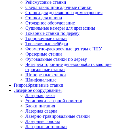
Рейсмусовые станки
Сверлильно-присадочные станки
Станки для деревянного домостроения
Станки для шпона
Столярное оборудование
Сушильные камеры для древесины
Токарные станки по дереву
Торцовочные станки
Трелевочные лебёдки
Форматно-раскроечные центры с ЧПУ
Фрезерные станки
Фуговальные станки по дереву
Четырёхсторонние деревообрабатывающие
строгальные станки
Шипорезные станки
Шлифовальные
Гидроабразивные станки
Лазерное оборудование
Лазерная резка
Установки лазерной очистки
Блоки питания
Лазерная сварка
Лазерно-гравировальные станки
Лазерные головы
Лазерные источники