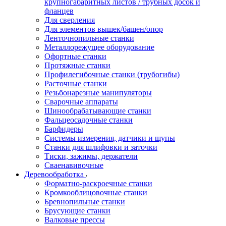
крупногабаритных листов / трубных досок и
фланцев
Для сверления
Для элементов вышек/башен/опор
Ленточнопильные станки
Металлорежущее оборудование
Офортные станки
Протяжные станки
Профилегибочные станки (трубогибы)
Расточные станки
Резьбонарезные манипуляторы
Сварочные аппараты
Шинообрабатывающие станки
Фальцеосадочные станки
Барфидеры
Системы измерения, датчики и щупы
Станки для шлифовки и заточки
Тиски, зажимы, держатели
Cваенавивочные
Деревообработка
Форматно-раскроечные станки
Кромкооблицовочные станки
Бревнопильные станки
Брусующие станки
Валковые прессы