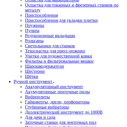
Оснастка для токарных и фрезерных станков по
металлу
Приспособления
Приспособления для укладки плитки
Пружины
Пульты
Редукционные вкладыши
Рольганы
Светильники для станков
Техоснастка для пресс-ножниц
Улитки для художественной ковки
Фильтры и фильтровальные мешки
Шарошкодержатели
Шестерни
Щётки
Ручной инструмент
Аккумуляторный инструмент
Акумуляторные ленточные пилы
Виброплиты
Гайковерты, дрели, перфораторы
Глубинные вибраторы
Диэлектрический инструмент до 1000В
Для дачи и сада
Заточные станки для ленточных пил