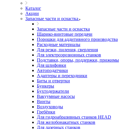
Каталог
Акции
Запасные части и оснастка
Запасные части и оснастка
Шарико-винтовые передачи
Порошки для аддитивного производства
Расходные материалы
Для резки, пиления, сверления
Для электроэрозионных станков
Подставки, опоры, поддержки, прижимы
Для шлифовки
Автоподатчики
Адаптеры и переходники
Биты и отвертки
Бункеры
Бухтодержатели
Вакуумные насосы
Винты
Воздуховоды
Гребёнки
Для гидроабразивных станков HEAD
Для желобонакатных станков
Для лазерных станков