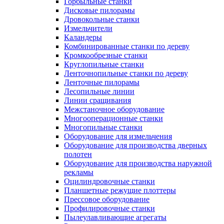
Горбыльные станки
Дисковые пилорамы
Дровокольные станки
Измельчители
Каландеры
Комбинированные станки по дереву
Кромкообрезные станки
Круглопильные станки
Ленточнопильные станки по дереву
Ленточные пилорамы
Лесопильные линии
Линии сращивания
Межстаночное оборудование
Многооперационные станки
Многопильные станки
Оборудование для измельчения
Оборудование для производства дверных
полотен
Оборудование для производства наружной
рекламы
Оцилиндровочные станки
Планшетные режущие плоттеры
Прессовое оборудование
Профилировочные станки
Пылеулавливающие агрегаты