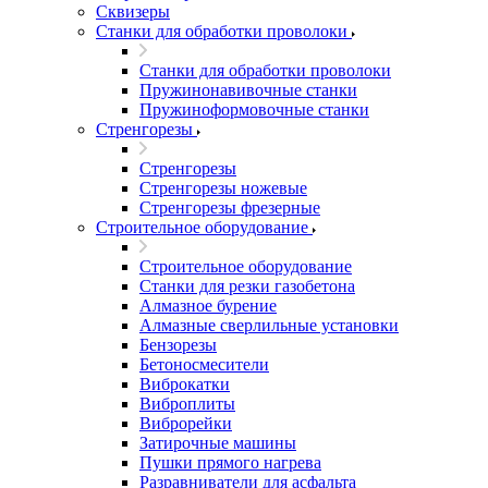
Сквизеры
Станки для обработки проволоки
Станки для обработки проволоки
Пружинонавивочные станки
Пружиноформовочные станки
Стренгорезы
Стренгорезы
Стренгорезы ножевые
Стренгорезы фрезерные
Строительное оборудование
Строительное оборудование
Станки для резки газобетона
Алмазное бурение
Алмазные сверлильные установки
Бензорезы
Бетоносмесители
Виброкатки
Виброплиты
Виброрейки
Затирочные машины
Пушки прямого нагрева
Разравниватели для асфальта