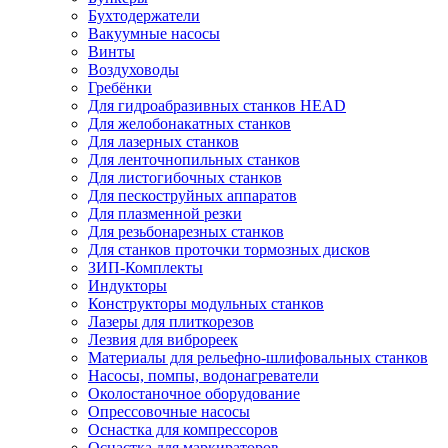
Бухтодержатели
Вакуумные насосы
Винты
Воздуховоды
Гребёнки
Для гидроабразивных станков HEAD
Для желобонакатных станков
Для лазерных станков
Для ленточнопильных станков
Для листогибочных станков
Для пескоструйных аппаратов
Для плазменной резки
Для резьбонарезных станков
Для станков проточки тормозных дисков
ЗИП-Комплекты
Индукторы
Конструкторы модульных станков
Лазеры для плиткорезов
Лезвия для виброреек
Материалы для рельефно-шлифовальных станков
Насосы, помпы, водонагреватели
Околостаночное оборудование
Опрессовочные насосы
Оснастка для компрессоров
Оснастка для маркираторов