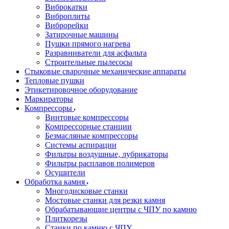
Виброкатки
Виброплиты
Виброрейки
Затирочные машины
Пушки прямого нагрева
Разравниватели для асфальта
Строительные пылесосы
Стыковые сварочные механические аппараты
Тепловые пушки
Этикетировочное оборудование
Маркираторы
Компрессоры
Винтовые компрессоры
Компрессорные станции
Безмасляные компрессоры
Системы аспирации
Фильтры воздушные, лубрикаторы
Фильтры расплавов полимеров
Осушители
Обработка камня
Многодисковые станки
Мостовые станки для резки камня
Обрабатывающие центры с ЧПУ по камню
Плиткорезы
Станки по камню с ЧПУ