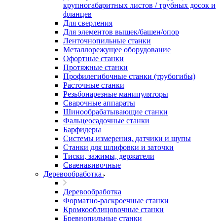
крупногабаритных листов / трубных досок и
фланцев
Для сверления
Для элементов вышек/башен/опор
Ленточнопильные станки
Металлорежущее оборудование
Офортные станки
Протяжные станки
Профилегибочные станки (трубогибы)
Расточные станки
Резьбонарезные манипуляторы
Сварочные аппараты
Шинообрабатывающие станки
Фальцеосадочные станки
Барфидеры
Системы измерения, датчики и щупы
Станки для шлифовки и заточки
Тиски, зажимы, держатели
Cваенавивочные
Деревообработка
Деревообработка
Форматно-раскроечные станки
Кромкооблицовочные станки
Бревнопильные станки