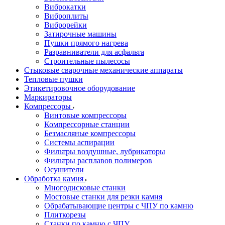
Виброкатки
Виброплиты
Виброрейки
Затирочные машины
Пушки прямого нагрева
Разравниватели для асфальта
Строительные пылесосы
Стыковые сварочные механические аппараты
Тепловые пушки
Этикетировочное оборудование
Маркираторы
Компрессоры
Винтовые компрессоры
Компрессорные станции
Безмасляные компрессоры
Системы аспирации
Фильтры воздушные, лубрикаторы
Фильтры расплавов полимеров
Осушители
Обработка камня
Многодисковые станки
Мостовые станки для резки камня
Обрабатывающие центры с ЧПУ по камню
Плиткорезы
Станки по камню с ЧПУ