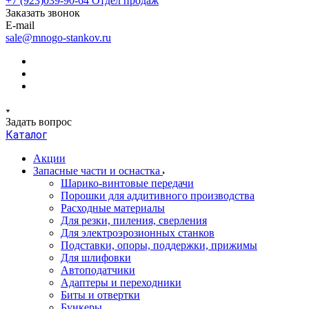
+7 (923)039-90-64
Отдел продаж
Заказать звонок
E-mail
sale@mnogo-stankov.ru
Задать вопрос
Каталог
Акции
Запасные части и оснастка
Шарико-винтовые передачи
Порошки для аддитивного производства
Расходные материалы
Для резки, пиления, сверления
Для электроэрозионных станков
Подставки, опоры, поддержки, прижимы
Для шлифовки
Автоподатчики
Адаптеры и переходники
Биты и отвертки
Бункеры