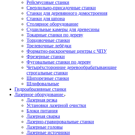
Рейсмусовые станки
Сверлильно-присадочные станки
Станки для деревянного домостроения
Станки для шпона
Столярное оборудование
Сушильные камеры для древесины
Токарные станки по дереву
Торцовочные станки
Трелевочные лебёдки
Форматно-раскроечные центры с ЧПУ
Фрезерные станки
Фуговальные станки по дереву
Четырёхсторонние деревообрабатывающие
строгальные станки
Шипорезные станки
Шлифовальные
Гидроабразивные станки
Лазерное оборудование
Лазерная резка
Установки лазерной очистки
Блоки питания
Лазерная сварка
Лазерно-гравировальные станки
Лазерные головы
Лазерные источники