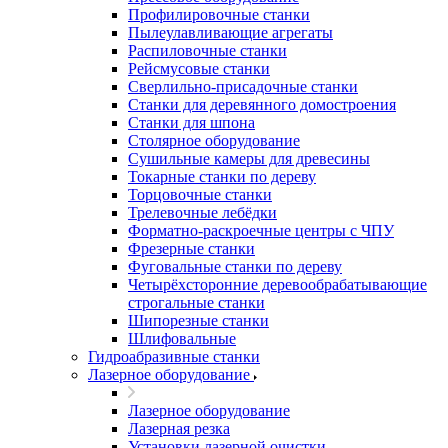
Профилировочные станки
Пылеулавливающие агрегаты
Распиловочные станки
Рейсмусовые станки
Сверлильно-присадочные станки
Станки для деревянного домостроения
Станки для шпона
Столярное оборудование
Сушильные камеры для древесины
Токарные станки по дереву
Торцовочные станки
Трелевочные лебёдки
Форматно-раскроечные центры с ЧПУ
Фрезерные станки
Фуговальные станки по дереву
Четырёхсторонние деревообрабатывающие
строгальные станки
Шипорезные станки
Шлифовальные
Гидроабразивные станки
Лазерное оборудование
Лазерное оборудование
Лазерная резка
Установки лазерной очистки