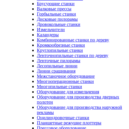
Брусующие станки
Валковые прессы
Горбыльные станки
Дисковые пилорамы
Дровокольные станки
Измельчители
Каландеры
Комбинированные станки по дереву
Кромкообрезные станки
Круглопильные станки
Ленточнопильные станки по дереву
Ленточные пилорамы
Лесопильные линии
Линии сращивания
Межстаночное оборудование
Многооперационные станки
Многопильные станки
Оборудование для измельчения
Оборудование для производства дверных
полотен
Оборудование для производства наружной
рекламы
Оцилиндровочные станки
Планшетные режущие плоттеры
Прессовое оборудование