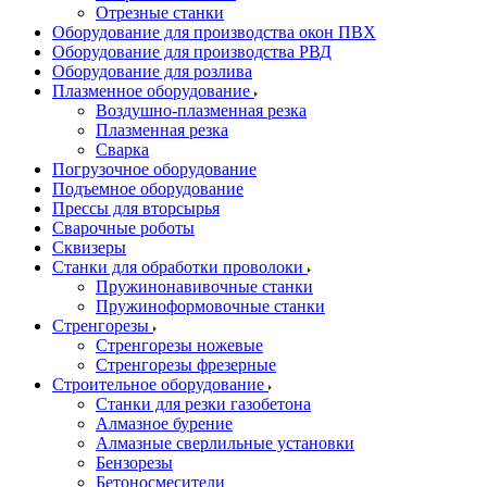
Отрезные станки
Оборудование для производства окон ПВХ
Оборудование для производства РВД
Оборудование для розлива
Плазменное оборудование
Воздушно-плазменная резка
Плазменная резка
Сварка
Погрузочное оборудование
Подъемное оборудование
Прессы для вторсырья
Сварочные роботы
Сквизеры
Станки для обработки проволоки
Пружинонавивочные станки
Пружиноформовочные станки
Стренгорезы
Стренгорезы ножевые
Стренгорезы фрезерные
Строительное оборудование
Станки для резки газобетона
Алмазное бурение
Алмазные сверлильные установки
Бензорезы
Бетоносмесители