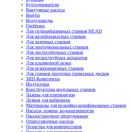
Бухтодержатели
Вакуумные насосы
Винты
Воздуховоды
Гребёнки
Для гидроабразивных станков HEAD
Для желобонакатных станков
Для лазерных станков
Для ленточнопильных станков
Для листогибочных станков
Для пескоструйных аппаратов
Для плазменной резки
Для резьбонарезных станков
Для станков проточки тормозных дисков
ЗИП-Комплекты
Индукторы
Конструкторы модульных станков
Лазеры для плиткорезов
Лезвия для виброреек
Материалы для рельефно-шлифовальных станков
Насосы, помпы, водонагреватели
Околостаночное оборудование
Опрессовочные насосы
Оснастка для компрессоров
Оснастка для маркираторов