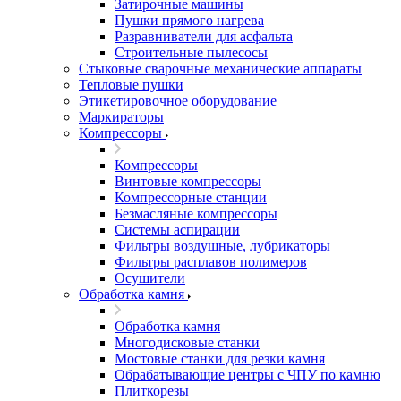
Затирочные машины
Пушки прямого нагрева
Разравниватели для асфальта
Строительные пылесосы
Стыковые сварочные механические аппараты
Тепловые пушки
Этикетировочное оборудование
Маркираторы
Компрессоры
Компрессоры
Винтовые компрессоры
Компрессорные станции
Безмасляные компрессоры
Системы аспирации
Фильтры воздушные, лубрикаторы
Фильтры расплавов полимеров
Осушители
Обработка камня
Обработка камня
Многодисковые станки
Мостовые станки для резки камня
Обрабатывающие центры с ЧПУ по камню
Плиткорезы