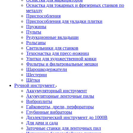
Оснастка для токарных и фрезерных станков по
металлу
Приспособления
Приспособления для укладки плитки
Пружины
Пульты
Редукционные вкладыши
Рольганы
Светильники для станков
Техоснастка для пресс-ножниц
Улитки для художественной ковки
Фильтры и фильтровальные мешки
Шарошкодержатели
Шестерни
Щётки
Ручной инструмент
Аккумуляторный инструмент
Акумуляторные ленточные пилы
Виброплиты
Гайковерты, дрели, перфораторы
Глубинные вибраторы
Диэлектрический инструмент до 1000В
Для дачи и сада
Заточные станки для ленточных пил