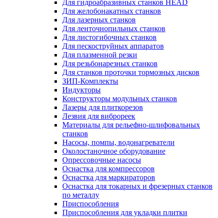
Для гидроабразивных станков HEAD
Для желобонакатных станков
Для лазерных станков
Для ленточнопильных станков
Для листогибочных станков
Для пескоструйных аппаратов
Для плазменной резки
Для резьбонарезных станков
Для станков проточки тормозных дисков
ЗИП-Комплекты
Индукторы
Конструкторы модульных станков
Лазеры для плиткорезов
Лезвия для виброреек
Материалы для рельефно-шлифовальных
станков
Насосы, помпы, водонагреватели
Околостаночное оборудование
Опрессовочные насосы
Оснастка для компрессоров
Оснастка для маркираторов
Оснастка для токарных и фрезерных станков
по металлу
Приспособления
Приспособления для укладки плитки