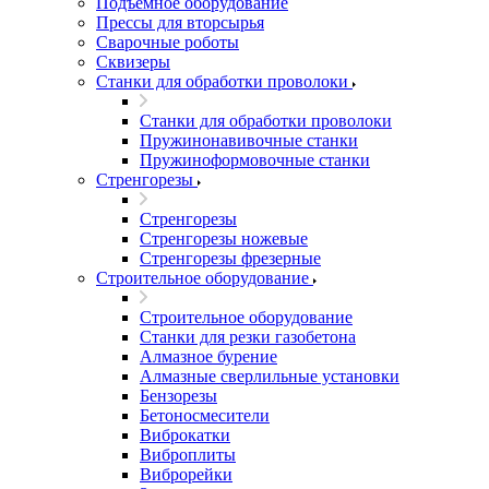
Подъемное оборудование
Прессы для вторсырья
Сварочные роботы
Сквизеры
Станки для обработки проволоки
Станки для обработки проволоки
Пружинонавивочные станки
Пружиноформовочные станки
Стренгорезы
Стренгорезы
Стренгорезы ножевые
Стренгорезы фрезерные
Строительное оборудование
Строительное оборудование
Станки для резки газобетона
Алмазное бурение
Алмазные сверлильные установки
Бензорезы
Бетоносмесители
Виброкатки
Виброплиты
Виброрейки