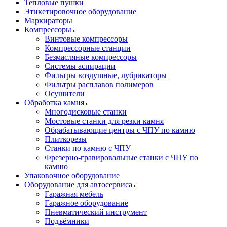
Тепловые пушки
Этикетировочное оборудование
Маркираторы
Компрессоры
Винтовые компрессоры
Компрессорные станции
Безмасляные компрессоры
Системы аспирации
Фильтры воздушные, лубрикаторы
Фильтры расплавов полимеров
Осушители
Обработка камня
Многодисковые станки
Мостовые станки для резки камня
Обрабатывающие центры с ЧПУ по камню
Плиткорезы
Станки по камню с ЧПУ
Фрезерно-гравировальные станки с ЧПУ по
камню
Упаковочное оборудование
Оборудование для автосервиса
Гаражная мебель
Гаражное оборудование
Пневматический инструмент
Подъёмники