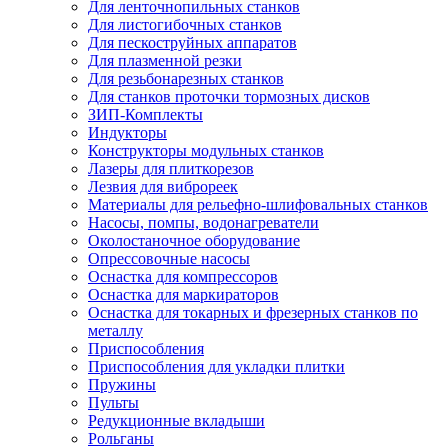
Для ленточнопильных станков
Для листогибочных станков
Для пескоструйных аппаратов
Для плазменной резки
Для резьбонарезных станков
Для станков проточки тормозных дисков
ЗИП-Комплекты
Индукторы
Конструкторы модульных станков
Лазеры для плиткорезов
Лезвия для виброреек
Материалы для рельефно-шлифовальных станков
Насосы, помпы, водонагреватели
Околостаночное оборудование
Опрессовочные насосы
Оснастка для компрессоров
Оснастка для маркираторов
Оснастка для токарных и фрезерных станков по
металлу
Приспособления
Приспособления для укладки плитки
Пружины
Пульты
Редукционные вкладыши
Рольганы