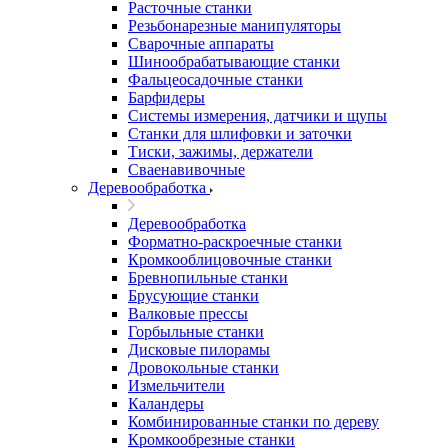
Расточные станки
Резьбонарезные манипуляторы
Сварочные аппараты
Шинообрабатывающие станки
Фальцеосадочные станки
Барфидеры
Системы измерения, датчики и щупы
Станки для шлифовки и заточки
Тиски, зажимы, держатели
Cваенавивочные
Деревообработка
Деревообработка
Форматно-раскроечные станки
Кромкооблицовочные станки
Бревнопильные станки
Брусующие станки
Валковые прессы
Горбыльные станки
Дисковые пилорамы
Дровокольные станки
Измельчители
Каландеры
Комбинированные станки по дереву
Кромкообрезные станки