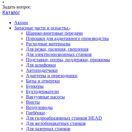
Задать вопрос
Каталог
Акции
Запасные части и оснастка
Шарико-винтовые передачи
Порошки для аддитивного производства
Расходные материалы
Для резки, пиления, сверления
Для электроэрозионных станков
Подставки, опоры, поддержки, прижимы
Для шлифовки
Автоподатчики
Адаптеры и переходники
Биты и отвертки
Бункеры
Бухтодержатели
Вакуумные насосы
Винты
Воздуховоды
Гребёнки
Для гидроабразивных станков HEAD
Для желобонакатных станков
Для лазерных станков