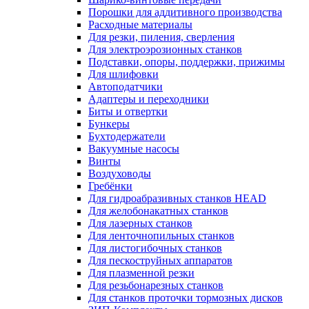
Порошки для аддитивного производства
Расходные материалы
Для резки, пиления, сверления
Для электроэрозионных станков
Подставки, опоры, поддержки, прижимы
Для шлифовки
Автоподатчики
Адаптеры и переходники
Биты и отвертки
Бункеры
Бухтодержатели
Вакуумные насосы
Винты
Воздуховоды
Гребёнки
Для гидроабразивных станков HEAD
Для желобонакатных станков
Для лазерных станков
Для ленточнопильных станков
Для листогибочных станков
Для пескоструйных аппаратов
Для плазменной резки
Для резьбонарезных станков
Для станков проточки тормозных дисков