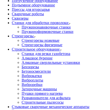
Погрузочное оборудование
Подъемное оборудование
Прессы для вторсырья
Сварочные роботы
Сквизеры
Станки для обработки проволоки
Пружинонавивочные станки
Пружиноформовочные станки
Стренгорезы
Стренгорезы ножевые
Стренгорезы фрезерные
Строительное оборудование
Станки для резки газобетона
Алмазное бурение
Алмазные сверлильные установки
Бензорезы
Бетоносмесители
Виброкатки
Виброплиты
Виброрейки
Затирочные машины
Пушки прямого нагрева
Разравниватели для асфальта
Строительные пылесосы
Стыковые сварочные механические аппараты