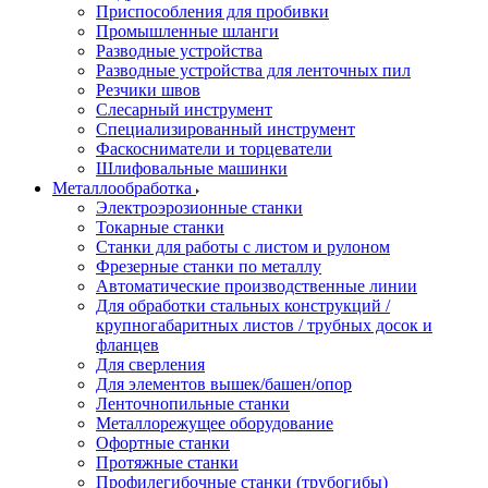
Приспособления для пробивки
Промышленные шланги
Разводные устройства
Разводные устройства для ленточных пил
Резчики швов
Слесарный инструмент
Специализированный инструмент
Фаскосниматели и торцеватели
Шлифовальные машинки
Металлообработка
Электроэрозионные станки
Токарные станки
Станки для работы с листом и рулоном
Фрезерные станки по металлу
Автоматические производственные линии
Для обработки стальных конструкций /
крупногабаритных листов / трубных досок и
фланцев
Для сверления
Для элементов вышек/башен/опор
Ленточнопильные станки
Металлорежущее оборудование
Офортные станки
Протяжные станки
Профилегибочные станки (трубогибы)