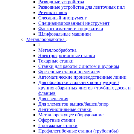
Разводные устройства
Разводные устройства для ленточных пил
Резчики швов
Слесарный инструмент
Специализированный инструмент
Фаскосниматели и торцеватели
Шлифовальные машинки
Металлообработка
Металлообработка
Электроэрозионные станки
Токарные станки
Станки для работы с листом и рулоном
Фрезерные станки по металлу
Автоматические производственные линии
Для обработки стальных конструкций /
крупногабаритных листов / трубных досок и
фланцев
Для сверления
Для элементов вышек/башен/опор
Ленточнопильные станки
Металлорежущее оборудование
Офортные станки
Протяжные станки
Профилегибочные станки (трубогибы)