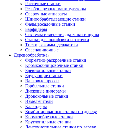
Расточные станки
Резьбонарезные манипуляторы
Сварочные аппараты
Шинообрабатывающие станки
Фальцеосадочные станки
Барфидеры
Системы измерения, датчики и щупы
Станки для шлифовки и заточки
Тиски, зажимы, держатели
Cваенавивочные
Деревообработка
Форматно-раскроечные станки
Кромкооблицовочные станки
Бревнопильные станки
Брусующие станки
Валковые прессы
Горбыльные станки
Дисковые пилорамы
Дровокольные станки
Измельчители
Каландеры
Комбинированные станки по дереву
Кромкообрезные станки
Круглопильные станки
Ленточнопильные станки по дереву