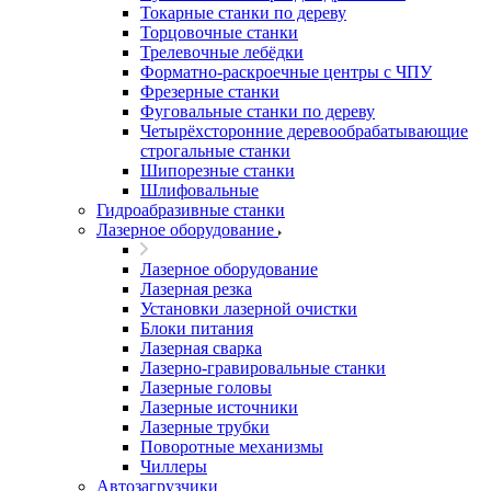
Токарные станки по дереву
Торцовочные станки
Трелевочные лебёдки
Форматно-раскроечные центры с ЧПУ
Фрезерные станки
Фуговальные станки по дереву
Четырёхсторонние деревообрабатывающие
строгальные станки
Шипорезные станки
Шлифовальные
Гидроабразивные станки
Лазерное оборудование
Лазерное оборудование
Лазерная резка
Установки лазерной очистки
Блоки питания
Лазерная сварка
Лазерно-гравировальные станки
Лазерные головы
Лазерные источники
Лазерные трубки
Поворотные механизмы
Чиллеры
Автозагрузчики