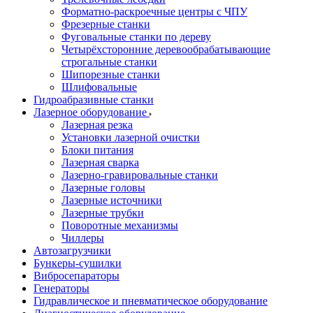
Форматно-раскроечные центры с ЧПУ
Фрезерные станки
Фуговальные станки по дереву
Четырёхсторонние деревообрабатывающие
строгальные станки
Шипорезные станки
Шлифовальные
Гидроабразивные станки
Лазерное оборудование
Лазерная резка
Установки лазерной очистки
Блоки питания
Лазерная сварка
Лазерно-гравировальные станки
Лазерные головы
Лазерные источники
Лазерные трубки
Поворотные механизмы
Чиллеры
Автозагрузчики
Бункеры-сушилки
Вибросепараторы
Генераторы
Гидравлическое и пневматическое оборудование