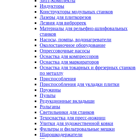
ЗИП-Комплекты
Индукторы
Конструкторы модульных станков
Лазеры для плиткорезов
Лезвия для виброреек
Материалы для рельефно-шлифовальных
станков
Насосы, помпы, водонагреватели
Околостаночное оборудование
Опрессовочные насосы
Оснастка для компрессоров
Оснастка для маркираторов
Оснастка для токарных и фрезерных станков
по металлу
Приспособления
Приспособления для укладки плитки
Пружины
Пульты
Редукционные вкладыши
Рольганы
Светильники для станков
Техоснастка для пресс-ножниц
Улитки для художественной ковки
Фильтры и фильтровальные мешки
Шарошкодержатели