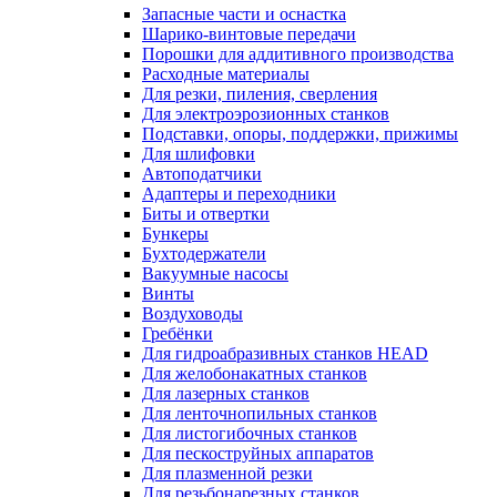
Запасные части и оснастка
Шарико-винтовые передачи
Порошки для аддитивного производства
Расходные материалы
Для резки, пиления, сверления
Для электроэрозионных станков
Подставки, опоры, поддержки, прижимы
Для шлифовки
Автоподатчики
Адаптеры и переходники
Биты и отвертки
Бункеры
Бухтодержатели
Вакуумные насосы
Винты
Воздуховоды
Гребёнки
Для гидроабразивных станков HEAD
Для желобонакатных станков
Для лазерных станков
Для ленточнопильных станков
Для листогибочных станков
Для пескоструйных аппаратов
Для плазменной резки
Для резьбонарезных станков