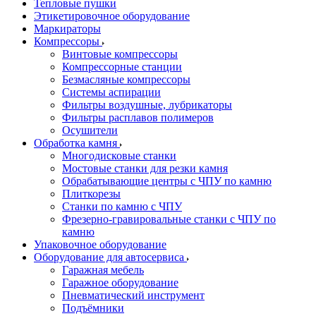
Тепловые пушки
Этикетировочное оборудование
Маркираторы
Компрессоры
Винтовые компрессоры
Компрессорные станции
Безмасляные компрессоры
Системы аспирации
Фильтры воздушные, лубрикаторы
Фильтры расплавов полимеров
Осушители
Обработка камня
Многодисковые станки
Мостовые станки для резки камня
Обрабатывающие центры с ЧПУ по камню
Плиткорезы
Станки по камню с ЧПУ
Фрезерно-гравировальные станки с ЧПУ по
камню
Упаковочное оборудование
Оборудование для автосервиса
Гаражная мебель
Гаражное оборудование
Пневматический инструмент
Подъёмники