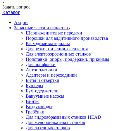
Задать вопрос
Каталог
Акции
Запасные части и оснастка
Шарико-винтовые передачи
Порошки для аддитивного производства
Расходные материалы
Для резки, пиления, сверления
Для электроэрозионных станков
Подставки, опоры, поддержки, прижимы
Для шлифовки
Автоподатчики
Адаптеры и переходники
Биты и отвертки
Бункеры
Бухтодержатели
Вакуумные насосы
Винты
Воздуховоды
Гребёнки
Для гидроабразивных станков HEAD
Для желобонакатных станков
Для лазерных станков