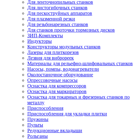
Для ленточнопильных станков
Для листогибочных станков
Для пескоструйных аппаратов
Для плазменной резки
Для резьбонарезных станков
Для станков проточки тормозных дисков
ЗИП-Комплекты
Индукторы
Конструкторы модульных станков
Лазеры для плиткорезов
Лезвия для виброреек
Материалы для рельефно-шлифовальных станков
Насосы, помпы, водонагреватели
Околостаночное оборудование
Опрессовочные насосы
Оснастка для компрессоров
Оснастка для маркираторов
Оснастка для токарных и фрезерных станков по
металлу
Приспособления
Приспособления для укладки плитки
Пружины
Пульты
Редукционные вкладыши
Рольганы