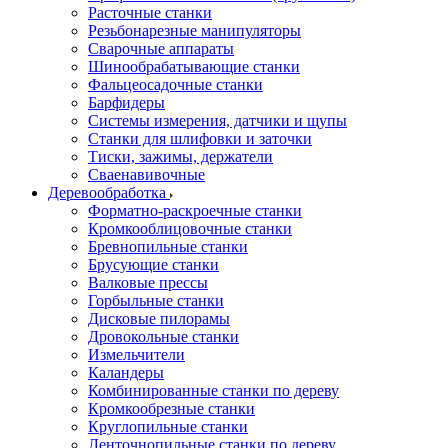
Расточные станки
Резьбонарезные манипуляторы
Сварочные аппараты
Шинообрабатывающие станки
Фальцеосадочные станки
Барфидеры
Системы измерения, датчики и щупы
Станки для шлифовки и заточки
Тиски, зажимы, держатели
Cваенавивочные
Деревообработка
Форматно-раскроечные станки
Кромкооблицовочные станки
Бревнопильные станки
Брусующие станки
Валковые прессы
Горбыльные станки
Дисковые пилорамы
Дровокольные станки
Измельчители
Каландеры
Комбинированные станки по дереву
Кромкообрезные станки
Круглопильные станки
Ленточнопильные станки по дереву