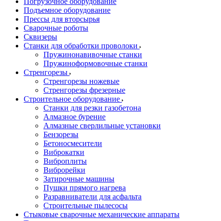
Погрузочное оборудование
Подъемное оборудование
Прессы для вторсырья
Сварочные роботы
Сквизеры
Станки для обработки проволоки
Пружинонавивочные станки
Пружиноформовочные станки
Стренгорезы
Стренгорезы ножевые
Стренгорезы фрезерные
Строительное оборудование
Станки для резки газобетона
Алмазное бурение
Алмазные сверлильные установки
Бензорезы
Бетоносмесители
Виброкатки
Виброплиты
Виброрейки
Затирочные машины
Пушки прямого нагрева
Разравниватели для асфальта
Строительные пылесосы
Стыковые сварочные механические аппараты