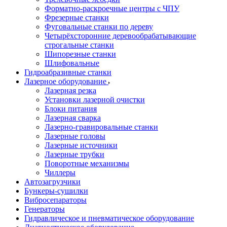
Форматно-раскроечные центры с ЧПУ
Фрезерные станки
Фуговальные станки по дереву
Четырёхсторонние деревообрабатывающие
строгальные станки
Шипорезные станки
Шлифовальные
Гидроабразивные станки
Лазерное оборудование
Лазерная резка
Установки лазерной очистки
Блоки питания
Лазерная сварка
Лазерно-гравировальные станки
Лазерные головы
Лазерные источники
Лазерные трубки
Поворотные механизмы
Чиллеры
Автозагрузчики
Бункеры-сушилки
Вибросепараторы
Генераторы
Гидравлическое и пневматическое оборудование