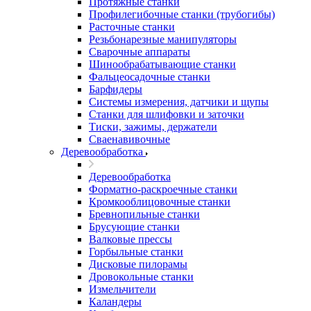
Протяжные станки
Профилегибочные станки (трубогибы)
Расточные станки
Резьбонарезные манипуляторы
Сварочные аппараты
Шинообрабатывающие станки
Фальцеосадочные станки
Барфидеры
Системы измерения, датчики и щупы
Станки для шлифовки и заточки
Тиски, зажимы, держатели
Cваенавивочные
Деревообработка
Деревообработка
Форматно-раскроечные станки
Кромкооблицовочные станки
Бревнопильные станки
Брусующие станки
Валковые прессы
Горбыльные станки
Дисковые пилорамы
Дровокольные станки
Измельчители
Каландеры