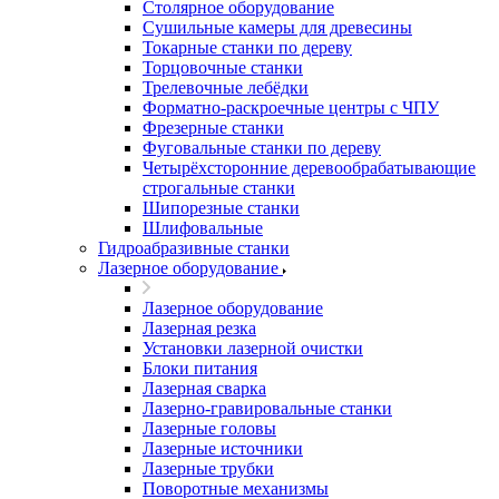
Столярное оборудование
Сушильные камеры для древесины
Токарные станки по дереву
Торцовочные станки
Трелевочные лебёдки
Форматно-раскроечные центры с ЧПУ
Фрезерные станки
Фуговальные станки по дереву
Четырёхсторонние деревообрабатывающие
строгальные станки
Шипорезные станки
Шлифовальные
Гидроабразивные станки
Лазерное оборудование
Лазерное оборудование
Лазерная резка
Установки лазерной очистки
Блоки питания
Лазерная сварка
Лазерно-гравировальные станки
Лазерные головы
Лазерные источники
Лазерные трубки
Поворотные механизмы