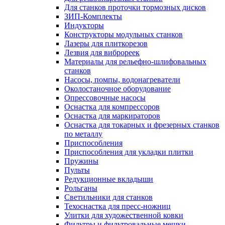
Для станков проточки тормозных дисков
ЗИП-Комплекты
Индукторы
Конструкторы модульных станков
Лазеры для плиткорезов
Лезвия для виброреек
Материалы для рельефно-шлифовальных
станков
Насосы, помпы, водонагреватели
Околостаночное оборудование
Опрессовочные насосы
Оснастка для компрессоров
Оснастка для маркираторов
Оснастка для токарных и фрезерных станков
по металлу
Приспособления
Приспособления для укладки плитки
Пружины
Пульты
Редукционные вкладыши
Рольганы
Светильники для станков
Техоснастка для пресс-ножниц
Улитки для художественной ковки
Фильтры и фильтровальные мешки