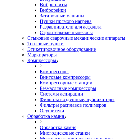
Виброплиты
Виброрейки
Затирочные машины
Пушки прямого нагрева
Разравниватели для асфальта
Строительные пылесосы
Стыковые сварочные механические аппараты
Тепловые пушки
Этикетировочное оборудование
Маркираторы
Компрессоры
Компрессоры
Винтовые компрессоры
Компрессорные станции
Безмасляные компрессоры
Системы аспирации
Фильтры воздушные, лубрикаторы
Фильтры расплавов полимеров
Осушители
Обработка камня
Обработка камня
Многодисковые станки
Мостовые станки для резки камня