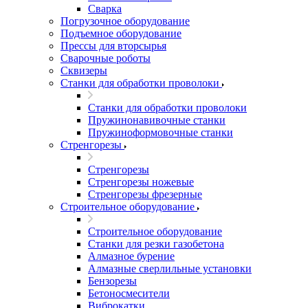
Сварка
Погрузочное оборудование
Подъемное оборудование
Прессы для вторсырья
Сварочные роботы
Сквизеры
Станки для обработки проволоки
Станки для обработки проволоки
Пружинонавивочные станки
Пружиноформовочные станки
Стренгорезы
Стренгорезы
Стренгорезы ножевые
Стренгорезы фрезерные
Строительное оборудование
Строительное оборудование
Станки для резки газобетона
Алмазное бурение
Алмазные сверлильные установки
Бензорезы
Бетоносмесители
Виброкатки