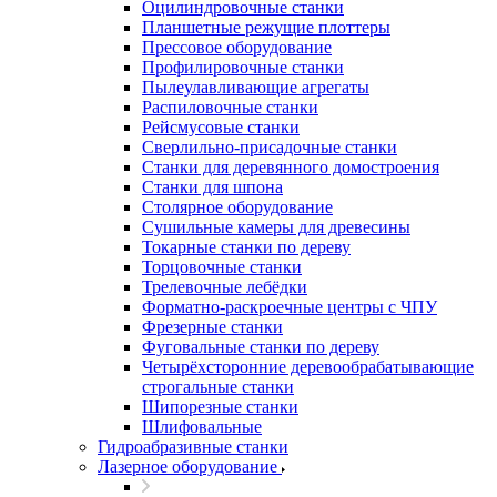
Оцилиндровочные станки
Планшетные режущие плоттеры
Прессовое оборудование
Профилировочные станки
Пылеулавливающие агрегаты
Распиловочные станки
Рейсмусовые станки
Сверлильно-присадочные станки
Станки для деревянного домостроения
Станки для шпона
Столярное оборудование
Сушильные камеры для древесины
Токарные станки по дереву
Торцовочные станки
Трелевочные лебёдки
Форматно-раскроечные центры с ЧПУ
Фрезерные станки
Фуговальные станки по дереву
Четырёхсторонние деревообрабатывающие
строгальные станки
Шипорезные станки
Шлифовальные
Гидроабразивные станки
Лазерное оборудование