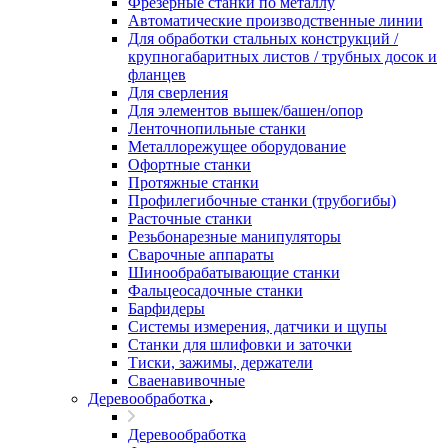
Фрезерные станки по металлу
Автоматические производственные линии
Для обработки стальных конструкций /
крупногабаритных листов / трубных досок и
фланцев
Для сверления
Для элементов вышек/башен/опор
Ленточнопильные станки
Металлорежущее оборудование
Офортные станки
Протяжные станки
Профилегибочные станки (трубогибы)
Расточные станки
Резьбонарезные манипуляторы
Сварочные аппараты
Шинообрабатывающие станки
Фальцеосадочные станки
Барфидеры
Системы измерения, датчики и щупы
Станки для шлифовки и заточки
Тиски, зажимы, держатели
Cваенавивочные
Деревообработка
Деревообработка