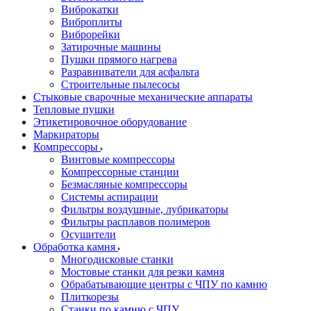
Виброкатки
Виброплиты
Виброрейки
Затирочные машины
Пушки прямого нагрева
Разравниватели для асфальта
Строительные пылесосы
Стыковые сварочные механические аппараты
Тепловые пушки
Этикетировочное оборудование
Маркираторы
Компрессоры
Винтовые компрессоры
Компрессорные станции
Безмасляные компрессоры
Системы аспирации
Фильтры воздушные, лубрикаторы
Фильтры расплавов полимеров
Осушители
Обработка камня
Многодисковые станки
Мостовые станки для резки камня
Обрабатывающие центры с ЧПУ по камню
Плиткорезы
Станки по камню с ЧПУ