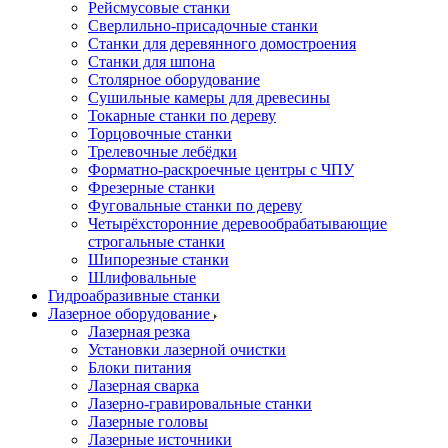
Рейсмусовые станки
Сверлильно-присадочные станки
Станки для деревянного домостроения
Станки для шпона
Столярное оборудование
Сушильные камеры для древесины
Токарные станки по дереву
Торцовочные станки
Трелевочные лебёдки
Форматно-раскроечные центры с ЧПУ
Фрезерные станки
Фуговальные станки по дереву
Четырёхсторонние деревообрабатывающие
строгальные станки
Шипорезные станки
Шлифовальные
Гидроабразивные станки
Лазерное оборудование
Лазерная резка
Установки лазерной очистки
Блоки питания
Лазерная сварка
Лазерно-гравировальные станки
Лазерные головы
Лазерные источники