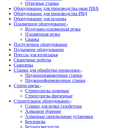
Отрезные станки
Оборудование для производства окон ПВХ
Оборудование для производства РВД
Оборудование для розлива
Плазменное оборудование
Воздушно-плазменная резка
Плазменная резка
Сварка
Погрузочное оборудование
Подъемное оборудование
Прессы для вторсырья
Сварочные роботы
Сквизеры
Станки для обработки проволоки
Пружинонавивочные станки
Пружиноформовочные станки
Стренгорезы
Стренгорезы ножевые
Стренгорезы фрезерные
Строительное оборудование
Станки для резки газобетона
Алмазное бурение
Алмазные сверлильные установки
Бензорезы
Бетоносмесители