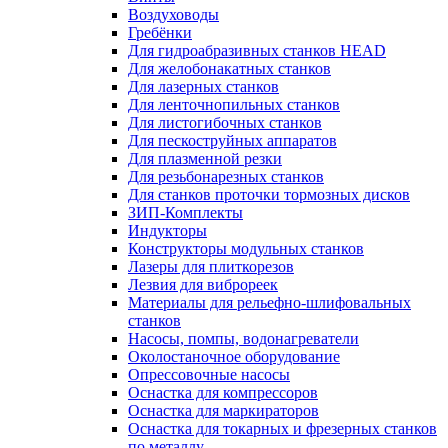
Воздуховоды
Гребёнки
Для гидроабразивных станков HEAD
Для желобонакатных станков
Для лазерных станков
Для ленточнопильных станков
Для листогибочных станков
Для пескоструйных аппаратов
Для плазменной резки
Для резьбонарезных станков
Для станков проточки тормозных дисков
ЗИП-Комплекты
Индукторы
Конструкторы модульных станков
Лазеры для плиткорезов
Лезвия для виброреек
Материалы для рельефно-шлифовальных
станков
Насосы, помпы, водонагреватели
Околостаночное оборудование
Опрессовочные насосы
Оснастка для компрессоров
Оснастка для маркираторов
Оснастка для токарных и фрезерных станков
по металлу