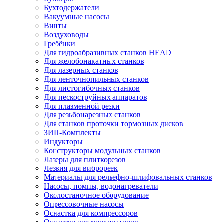
Бухтодержатели
Вакуумные насосы
Винты
Воздуховоды
Гребёнки
Для гидроабразивных станков HEAD
Для желобонакатных станков
Для лазерных станков
Для ленточнопильных станков
Для листогибочных станков
Для пескоструйных аппаратов
Для плазменной резки
Для резьбонарезных станков
Для станков проточки тормозных дисков
ЗИП-Комплекты
Индукторы
Конструкторы модульных станков
Лазеры для плиткорезов
Лезвия для виброреек
Материалы для рельефно-шлифовальных станков
Насосы, помпы, водонагреватели
Околостаночное оборудование
Опрессовочные насосы
Оснастка для компрессоров
Оснастка для маркираторов