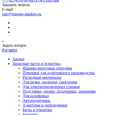
+7 (923)039-90-64
Отдел продаж
Заказать звонок
E-mail
sale@mnogo-stankov.ru
Задать вопрос
Каталог
Акции
Запасные части и оснастка
Шарико-винтовые передачи
Порошки для аддитивного производства
Расходные материалы
Для резки, пиления, сверления
Для электроэрозионных станков
Подставки, опоры, поддержки, прижимы
Для шлифовки
Автоподатчики
Адаптеры и переходники
Биты и отвертки
Бункеры