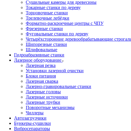
Сушильные камеры для древесины
Токарные станки по дереву
Торцовочные станки
Трелевочные лебёдки
Форматно-раскроечные центры с ЧПУ
Фрезерные станки
Фуговальные станки по дереву
Четырёхсторонние деревообрабатывающие строгал
Шипорезные станки
Шлифовальные
Гидроабразивные станки
Лазерное оборудование
Лазерная резка
Установки лазерной очистки
Блоки питания
Лазерная сварка
Лазерно-гравировальные станки
Лазерные головы
Лазерные источники
Лазерные трубки
Поворотные механизмы
Чиллеры
Автозагрузчики
Бункеры-сушилки
Вибросепараторы