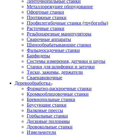
Ленточнопильные станки
Металлорежущее оборудование
Офортные станки
Протяжные станки
Профилегибочные станки (трубогибы)
Расточные станки
Резьбонарезные манипуляторы
Сварочные аппараты
Шинообрабатывающие станки
Фальцеосадочные станки
Барфидеры
Системы измерения, датчики и щупы
Станки для шлифовки и заточки
Тиски, зажимы, держатели
Cваенавивочные
Деревообработка
Форматно-раскроечные станки
Кромкооблицовочные станки
Бревнопильные станки
Брусующие станки
Валковые прессы
Горбыльные станки
Дисковые пилорамы
Дровокольные станки
Измельчители