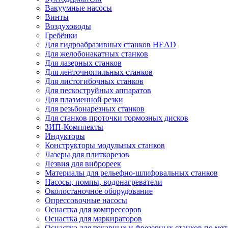
Вакуумные насосы
Винты
Воздуховоды
Гребёнки
Для гидроабразивных станков HEAD
Для желобонакатных станков
Для лазерных станков
Для ленточнопильных станков
Для листогибочных станков
Для пескоструйных аппаратов
Для плазменной резки
Для резьбонарезных станков
Для станков проточки тормозных дисков
ЗИП-Комплекты
Индукторы
Конструкторы модульных станков
Лазеры для плиткорезов
Лезвия для виброреек
Материалы для рельефно-шлифовальных станков
Насосы, помпы, водонагреватели
Околостаночное оборудование
Опрессовочные насосы
Оснастка для компрессоров
Оснастка для маркираторов
Оснастка для токарных и фрезерных станков по мет