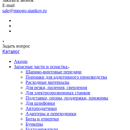
Заказать звонок
E-mail
sale@mnogo-stankov.ru
Задать вопрос
Каталог
Акции
Запасные части и оснастка
Шарико-винтовые передачи
Порошки для аддитивного производства
Расходные материалы
Для резки, пиления, сверления
Для электроэрозионных станков
Подставки, опоры, поддержки, прижимы
Для шлифовки
Автоподатчики
Адаптеры и переходники
Биты и отвертки
Бункеры
Бухтодержатели