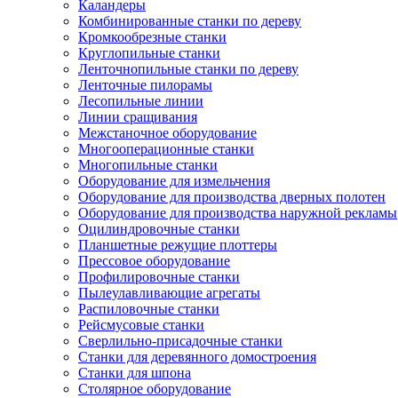
Каландеры
Комбинированные станки по дереву
Кромкообрезные станки
Круглопильные станки
Ленточнопильные станки по дереву
Ленточные пилорамы
Лесопильные линии
Линии сращивания
Межстаночное оборудование
Многооперационные станки
Многопильные станки
Оборудование для измельчения
Оборудование для производства дверных полотен
Оборудование для производства наружной рекламы
Оцилиндровочные станки
Планшетные режущие плоттеры
Прессовое оборудование
Профилировочные станки
Пылеулавливающие агрегаты
Распиловочные станки
Рейсмусовые станки
Сверлильно-присадочные станки
Станки для деревянного домостроения
Станки для шпона
Столярное оборудование