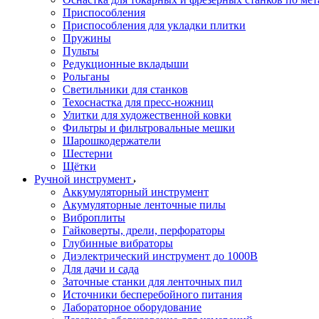
Приспособления
Приспособления для укладки плитки
Пружины
Пульты
Редукционные вкладыши
Рольганы
Светильники для станков
Техоснастка для пресс-ножниц
Улитки для художественной ковки
Фильтры и фильтровальные мешки
Шарошкодержатели
Шестерни
Щётки
Ручной инструмент
Аккумуляторный инструмент
Акумуляторные ленточные пилы
Виброплиты
Гайковерты, дрели, перфораторы
Глубинные вибраторы
Диэлектрический инструмент до 1000В
Для дачи и сада
Заточные станки для ленточных пил
Источники бесперебойного питания
Лабораторное оборудование