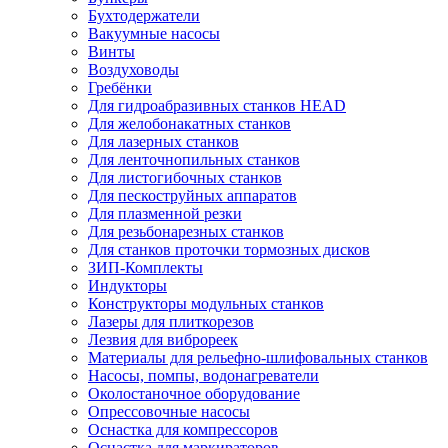
Бухтодержатели
Вакуумные насосы
Винты
Воздуховоды
Гребёнки
Для гидроабразивных станков HEAD
Для желобонакатных станков
Для лазерных станков
Для ленточнопильных станков
Для листогибочных станков
Для пескоструйных аппаратов
Для плазменной резки
Для резьбонарезных станков
Для станков проточки тормозных дисков
ЗИП-Комплекты
Индукторы
Конструкторы модульных станков
Лазеры для плиткорезов
Лезвия для виброреек
Материалы для рельефно-шлифовальных станков
Насосы, помпы, водонагреватели
Околостаночное оборудование
Опрессовочные насосы
Оснастка для компрессоров
Оснастка для маркираторов