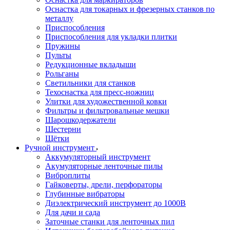
Оснастка для токарных и фрезерных станков по
металлу
Приспособления
Приспособления для укладки плитки
Пружины
Пульты
Редукционные вкладыши
Рольганы
Светильники для станков
Техоснастка для пресс-ножниц
Улитки для художественной ковки
Фильтры и фильтровальные мешки
Шарошкодержатели
Шестерни
Щётки
Ручной инструмент
Аккумуляторный инструмент
Акумуляторные ленточные пилы
Виброплиты
Гайковерты, дрели, перфораторы
Глубинные вибраторы
Диэлектрический инструмент до 1000В
Для дачи и сада
Заточные станки для ленточных пил