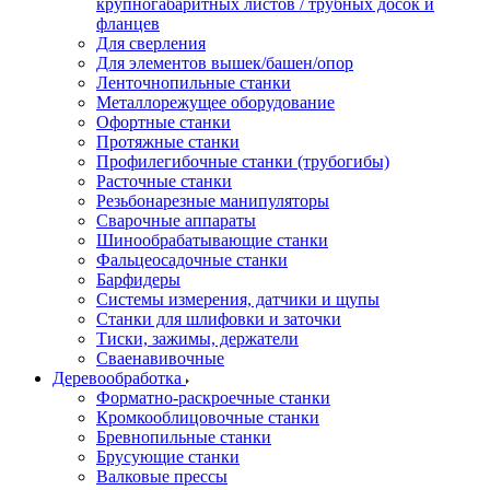
крупногабаритных листов / трубных досок и
фланцев
Для сверления
Для элементов вышек/башен/опор
Ленточнопильные станки
Металлорежущее оборудование
Офортные станки
Протяжные станки
Профилегибочные станки (трубогибы)
Расточные станки
Резьбонарезные манипуляторы
Сварочные аппараты
Шинообрабатывающие станки
Фальцеосадочные станки
Барфидеры
Системы измерения, датчики и щупы
Станки для шлифовки и заточки
Тиски, зажимы, держатели
Cваенавивочные
Деревообработка
Форматно-раскроечные станки
Кромкооблицовочные станки
Бревнопильные станки
Брусующие станки
Валковые прессы