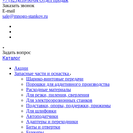
+7 (923)039-90-64
Отдел продаж
Заказать звонок
E-mail
sale@mnogo-stankov.ru
Задать вопрос
Каталог
Акции
Запасные части и оснастка
Шарико-винтовые передачи
Порошки для аддитивного производства
Расходные материалы
Для резки, пиления, сверления
Для электроэрозионных станков
Подставки, опоры, поддержки, прижимы
Для шлифовки
Автоподатчики
Адаптеры и переходники
Биты и отвертки
Бункеры