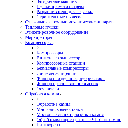
Затирочные машины
Пушки прямого нагрева
Разравниватели для асфальта
Строительные пылесосы
Стыковые сварочные механические аппараты
Тепловые пушки
Этикетировочное оборудование
Маркираторы
Компрессоры
Компрессоры
Винтовые компрессоры
Компрессорные станции
Безмасляные компрессоры
Системы аспирации
Фильтры воздушные, лубрикаторы
Фильтры расплавов полимеров
Осушители
Обработка камня
Обработка камня
Многодисковые станки
Мостовые станки для резки камня
Обрабатывающие центры с ЧПУ по камню
Плиткорезы