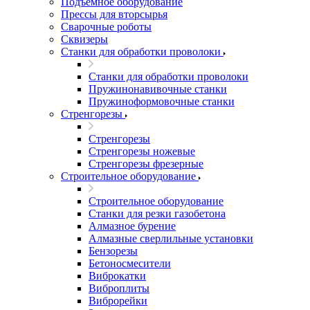
Подъемное оборудование
Прессы для вторсырья
Сварочные роботы
Сквизеры
Станки для обработки проволоки
Станки для обработки проволоки
Пружинонавивочные станки
Пружиноформовочные станки
Стренгорезы
Стренгорезы
Стренгорезы ножевые
Стренгорезы фрезерные
Строительное оборудование
Строительное оборудование
Станки для резки газобетона
Алмазное бурение
Алмазные сверлильные установки
Бензорезы
Бетоносмесители
Виброкатки
Виброплиты
Виброрейки