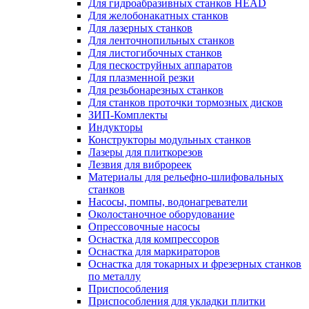
Для гидроабразивных станков HEAD
Для желобонакатных станков
Для лазерных станков
Для ленточнопильных станков
Для листогибочных станков
Для пескоструйных аппаратов
Для плазменной резки
Для резьбонарезных станков
Для станков проточки тормозных дисков
ЗИП-Комплекты
Индукторы
Конструкторы модульных станков
Лазеры для плиткорезов
Лезвия для виброреек
Материалы для рельефно-шлифовальных
станков
Насосы, помпы, водонагреватели
Околостаночное оборудование
Опрессовочные насосы
Оснастка для компрессоров
Оснастка для маркираторов
Оснастка для токарных и фрезерных станков
по металлу
Приспособления
Приспособления для укладки плитки