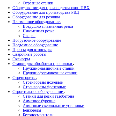
Отрезные станки
Оборудование для производства окон ПВХ
Оборудование для производства РВД
Оборудование для розлива
Плазменное оборудование
Воздушно-плазменная резка
Плазменная резка
Сварка
Погрузочное оборудование
Подъемное оборудование
Прессы для вторсырья
Сварочные роботы
Сквизеры
Станки для обработки проволоки
Пружинонавивочные станки
Пружиноформовочные станки
Стренгорезы
Стренгорезы ножевые
Стренгорезы фрезерные
Строительное оборудование
Станки для резки газобетона
Алмазное бурение
Алмазные сверлильные установки
Бензорезы
Бетоносмесители