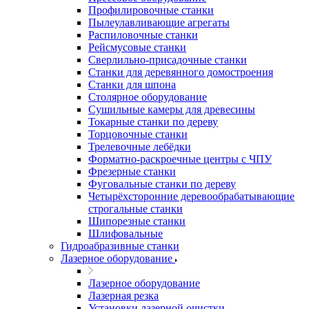
Профилировочные станки
Пылеулавливающие агрегаты
Распиловочные станки
Рейсмусовые станки
Сверлильно-присадочные станки
Станки для деревянного домостроения
Станки для шпона
Столярное оборудование
Сушильные камеры для древесины
Токарные станки по дереву
Торцовочные станки
Трелевочные лебёдки
Форматно-раскроечные центры с ЧПУ
Фрезерные станки
Фуговальные станки по дереву
Четырёхсторонние деревообрабатывающие
строгальные станки
Шипорезные станки
Шлифовальные
Гидроабразивные станки
Лазерное оборудование
Лазерное оборудование
Лазерная резка
Установки лазерной очистки