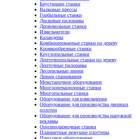
Брусующие станки
Валковые прессы
Горбыльные станки
Дисковые пилорамы
Дровокольные станки
Измельчители
Каландеры
Комбинированные станки по дереву
Кромкообрезные станки
Круглопильные станки
Ленточнопильные станки по дереву
Ленточные пилорамы
Лесопильные линии
Линии сращивания
Межстаночное оборудование
Многооперационные станки
Многопильные станки
Оборудование для измельчения
Оборудование для производства дверных
полотен
Оборудование для производства наружной
рекламы
Оцилиндровочные станки
Планшетные режущие плоттеры
Прессовое оборудование