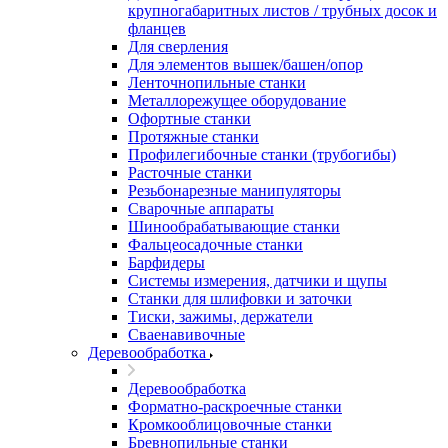
крупногабаритных листов / трубных досок и
фланцев
Для сверления
Для элементов вышек/башен/опор
Ленточнопильные станки
Металлорежущее оборудование
Офортные станки
Протяжные станки
Профилегибочные станки (трубогибы)
Расточные станки
Резьбонарезные манипуляторы
Сварочные аппараты
Шинообрабатывающие станки
Фальцеосадочные станки
Барфидеры
Системы измерения, датчики и щупы
Станки для шлифовки и заточки
Тиски, зажимы, держатели
Cваенавивочные
Деревообработка
Деревообработка
Форматно-раскроечные станки
Кромкооблицовочные станки
Бревнопильные станки