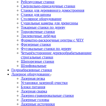
Рейсмусовые станки
Сверлильно-присадочные станки
Станки для деревянного домостроения
Станки для шпона
Столярное оборудование
Сушильные камеры для древесины
Токарные станки по дереву
Торцовочные станки
Трелевочные лебёдки
Форматно-раскроечные центры с ЧПУ
Фрезерные станки
Фуговальные станки по дереву
Четырёхсторонние деревообрабатывающие
строгальные станки
Шипорезные станки
Шлифовальные
Гидроабразивные станки
Лазерное оборудование
Лазерная резка
Установки лазерной очистки
Блоки питания
Лазерная сварка
Лазерно-гравировальные станки
Лазерные головы
Лазерные источники