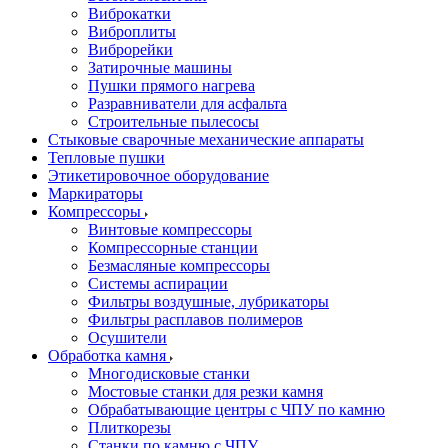
Виброкатки
Виброплиты
Виброрейки
Затирочные машины
Пушки прямого нагрева
Разравниватели для асфальта
Строительные пылесосы
Стыковые сварочные механические аппараты
Тепловые пушки
Этикетировочное оборудование
Маркираторы
Компрессоры
Винтовые компрессоры
Компрессорные станции
Безмасляные компрессоры
Системы аспирации
Фильтры воздушные, лубрикаторы
Фильтры расплавов полимеров
Осушители
Обработка камня
Многодисковые станки
Мостовые станки для резки камня
Обрабатывающие центры с ЧПУ по камню
Плиткорезы
Станки по камню с ЧПУ