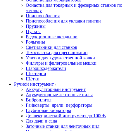
Оснастка для токарных и фрезерных станков по
металлу
Приспособления
Приспособления для укладки плитки
Пружины
Пульты
Редукционные вкладыши
Рольганы
Светильники для станков
Техоснастка для пресс-ножниц
Улитки для художественной ковки
Фильтры и фильтровальные мешки
Шарошкодержатели
Шестерни
Щётки
Ручной инструмент
Аккумуляторный инструмент
Акумуляторные ленточные пилы
Виброплиты
Гайковерты, дрели, перфораторы
Глубинные вибраторы
Диэлектрический инструмент до 1000В
Для дачи и сада
Заточные станки для ленточных пил