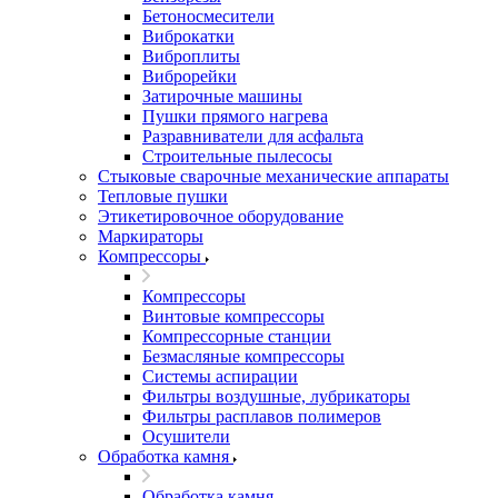
Бетоносмесители
Виброкатки
Виброплиты
Виброрейки
Затирочные машины
Пушки прямого нагрева
Разравниватели для асфальта
Строительные пылесосы
Стыковые сварочные механические аппараты
Тепловые пушки
Этикетировочное оборудование
Маркираторы
Компрессоры
Компрессоры
Винтовые компрессоры
Компрессорные станции
Безмасляные компрессоры
Системы аспирации
Фильтры воздушные, лубрикаторы
Фильтры расплавов полимеров
Осушители
Обработка камня
Обработка камня