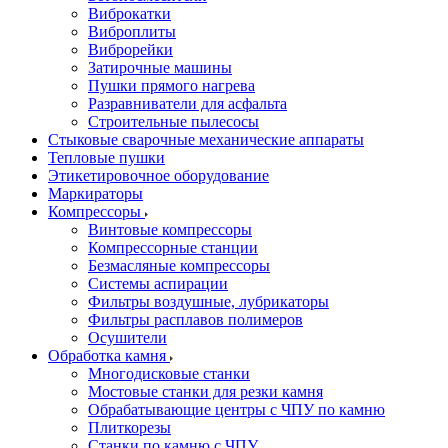
Виброкатки
Виброплиты
Виброрейки
Затирочные машины
Пушки прямого нагрева
Разравниватели для асфальта
Строительные пылесосы
Стыковые сварочные механические аппараты
Тепловые пушки
Этикетировочное оборудование
Маркираторы
Компрессоры
Винтовые компрессоры
Компрессорные станции
Безмасляные компрессоры
Системы аспирации
Фильтры воздушные, лубрикаторы
Фильтры расплавов полимеров
Осушители
Обработка камня
Многодисковые станки
Мостовые станки для резки камня
Обрабатывающие центры с ЧПУ по камню
Плиткорезы
Станки по камню с ЧПУ