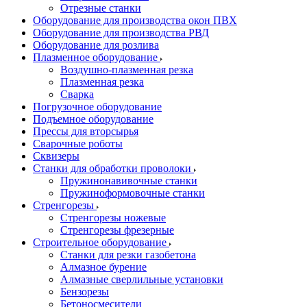
Отрезные станки
Оборудование для производства окон ПВХ
Оборудование для производства РВД
Оборудование для розлива
Плазменное оборудование
Воздушно-плазменная резка
Плазменная резка
Сварка
Погрузочное оборудование
Подъемное оборудование
Прессы для вторсырья
Сварочные роботы
Сквизеры
Станки для обработки проволоки
Пружинонавивочные станки
Пружиноформовочные станки
Стренгорезы
Стренгорезы ножевые
Стренгорезы фрезерные
Строительное оборудование
Станки для резки газобетона
Алмазное бурение
Алмазные сверлильные установки
Бензорезы
Бетоносмесители