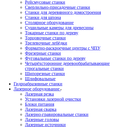
Рейсмусовые станки
Сверлильно-присадочные станки
Станки для деревянного домостроения
Станки для шпона
Столярное оборудование
Сушильные камеры для древесины
Токарные станки по дереву
Торцовочные станки
Трелевочные лебёдки
Форматно-раскроечные центры с ЧПУ
Фрезерные станки
Фуговальные станки по дереву
Четырёхсторонние деревообрабатывающие
строгальные станки
Шипорезные станки
Шлифовальные
Гидроабразивные станки
Лазерное оборудование
Лазерная резка
Установки лазерной очистки
Блоки питания
Лазерная сварка
Лазерно-гравировальные станки
Лазерные головы
Лазерные источники