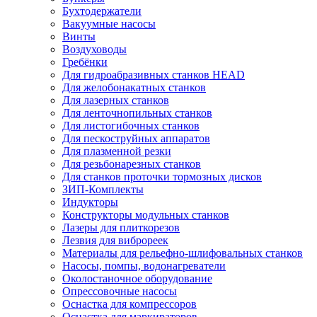
Бухтодержатели
Вакуумные насосы
Винты
Воздуховоды
Гребёнки
Для гидроабразивных станков HEAD
Для желобонакатных станков
Для лазерных станков
Для ленточнопильных станков
Для листогибочных станков
Для пескоструйных аппаратов
Для плазменной резки
Для резьбонарезных станков
Для станков проточки тормозных дисков
ЗИП-Комплекты
Индукторы
Конструкторы модульных станков
Лазеры для плиткорезов
Лезвия для виброреек
Материалы для рельефно-шлифовальных станков
Насосы, помпы, водонагреватели
Околостаночное оборудование
Опрессовочные насосы
Оснастка для компрессоров
Оснастка для маркираторов