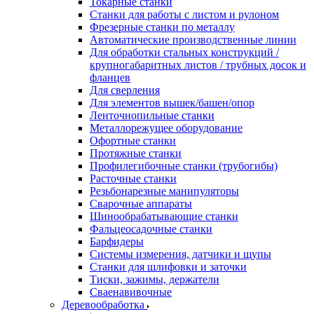
Токарные станки
Станки для работы с листом и рулоном
Фрезерные станки по металлу
Автоматические производственные линии
Для обработки стальных конструкций /
крупногабаритных листов / трубных досок и
фланцев
Для сверления
Для элементов вышек/башен/опор
Ленточнопильные станки
Металлорежущее оборудование
Офортные станки
Протяжные станки
Профилегибочные станки (трубогибы)
Расточные станки
Резьбонарезные манипуляторы
Сварочные аппараты
Шинообрабатывающие станки
Фальцеосадочные станки
Барфидеры
Системы измерения, датчики и щупы
Станки для шлифовки и заточки
Тиски, зажимы, держатели
Cваенавивочные
Деревообработка