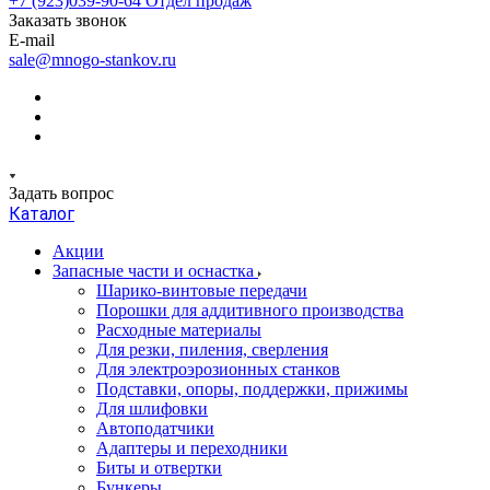
+7 (923)039-90-64
Отдел продаж
Заказать звонок
E-mail
sale@mnogo-stankov.ru
Задать вопрос
Каталог
Акции
Запасные части и оснастка
Шарико-винтовые передачи
Порошки для аддитивного производства
Расходные материалы
Для резки, пиления, сверления
Для электроэрозионных станков
Подставки, опоры, поддержки, прижимы
Для шлифовки
Автоподатчики
Адаптеры и переходники
Биты и отвертки
Бункеры