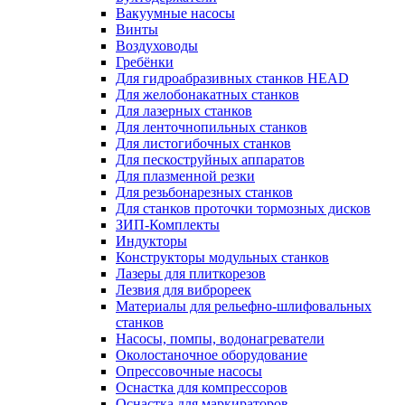
Вакуумные насосы
Винты
Воздуховоды
Гребёнки
Для гидроабразивных станков HEAD
Для желобонакатных станков
Для лазерных станков
Для ленточнопильных станков
Для листогибочных станков
Для пескоструйных аппаратов
Для плазменной резки
Для резьбонарезных станков
Для станков проточки тормозных дисков
ЗИП-Комплекты
Индукторы
Конструкторы модульных станков
Лазеры для плиткорезов
Лезвия для виброреек
Материалы для рельефно-шлифовальных
станков
Насосы, помпы, водонагреватели
Околостаночное оборудование
Опрессовочные насосы
Оснастка для компрессоров
Оснастка для маркираторов