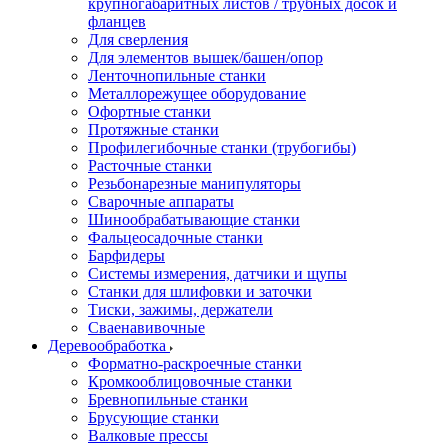
крупногабаритных листов / трубных досок и
фланцев
Для сверления
Для элементов вышек/башен/опор
Ленточнопильные станки
Металлорежущее оборудование
Офортные станки
Протяжные станки
Профилегибочные станки (трубогибы)
Расточные станки
Резьбонарезные манипуляторы
Сварочные аппараты
Шинообрабатывающие станки
Фальцеосадочные станки
Барфидеры
Системы измерения, датчики и щупы
Станки для шлифовки и заточки
Тиски, зажимы, держатели
Cваенавивочные
Деревообработка
Форматно-раскроечные станки
Кромкооблицовочные станки
Бревнопильные станки
Брусующие станки
Валковые прессы