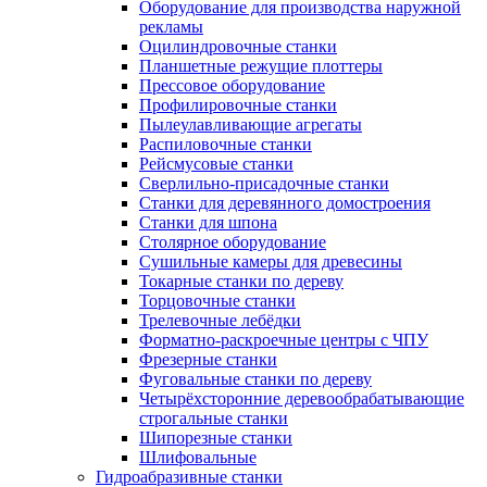
Оборудование для производства наружной
рекламы
Оцилиндровочные станки
Планшетные режущие плоттеры
Прессовое оборудование
Профилировочные станки
Пылеулавливающие агрегаты
Распиловочные станки
Рейсмусовые станки
Сверлильно-присадочные станки
Станки для деревянного домостроения
Станки для шпона
Столярное оборудование
Сушильные камеры для древесины
Токарные станки по дереву
Торцовочные станки
Трелевочные лебёдки
Форматно-раскроечные центры с ЧПУ
Фрезерные станки
Фуговальные станки по дереву
Четырёхсторонние деревообрабатывающие
строгальные станки
Шипорезные станки
Шлифовальные
Гидроабразивные станки