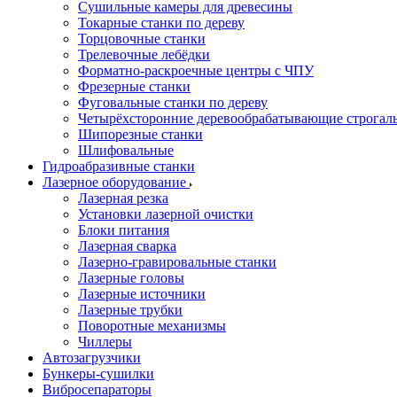
Сушильные камеры для древесины
Токарные станки по дереву
Торцовочные станки
Трелевочные лебёдки
Форматно-раскроечные центры с ЧПУ
Фрезерные станки
Фуговальные станки по дереву
Четырёхсторонние деревообрабатывающие строгал
Шипорезные станки
Шлифовальные
Гидроабразивные станки
Лазерное оборудование
Лазерная резка
Установки лазерной очистки
Блоки питания
Лазерная сварка
Лазерно-гравировальные станки
Лазерные головы
Лазерные источники
Лазерные трубки
Поворотные механизмы
Чиллеры
Автозагрузчики
Бункеры-сушилки
Вибросепараторы