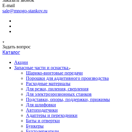
Заказать звонок
E-mail
sale@mnogo-stankov.ru
Задать вопрос
Каталог
Акции
Запасные части и оснастка
Шарико-винтовые передачи
Порошки для аддитивного производства
Расходные материалы
Для резки, пиления, сверления
Для электроэрозионных станков
Подставки, опоры, поддержки, прижимы
Для шлифовки
Автоподатчики
Адаптеры и переходники
Биты и отвертки
Бункеры
Бухтодержатели