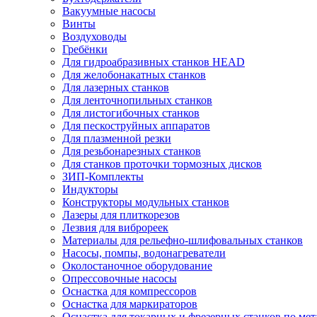
Вакуумные насосы
Винты
Воздуховоды
Гребёнки
Для гидроабразивных станков HEAD
Для желобонакатных станков
Для лазерных станков
Для ленточнопильных станков
Для листогибочных станков
Для пескоструйных аппаратов
Для плазменной резки
Для резьбонарезных станков
Для станков проточки тормозных дисков
ЗИП-Комплекты
Индукторы
Конструкторы модульных станков
Лазеры для плиткорезов
Лезвия для виброреек
Материалы для рельефно-шлифовальных станков
Насосы, помпы, водонагреватели
Околостаночное оборудование
Опрессовочные насосы
Оснастка для компрессоров
Оснастка для маркираторов
Оснастка для токарных и фрезерных станков по мет