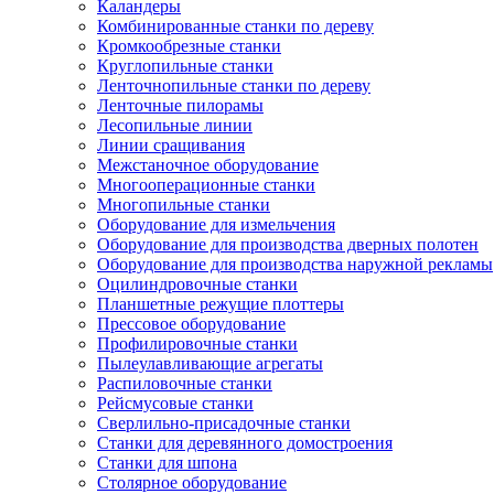
Каландеры
Комбинированные станки по дереву
Кромкообрезные станки
Круглопильные станки
Ленточнопильные станки по дереву
Ленточные пилорамы
Лесопильные линии
Линии сращивания
Межстаночное оборудование
Многооперационные станки
Многопильные станки
Оборудование для измельчения
Оборудование для производства дверных полотен
Оборудование для производства наружной рекламы
Оцилиндровочные станки
Планшетные режущие плоттеры
Прессовое оборудование
Профилировочные станки
Пылеулавливающие агрегаты
Распиловочные станки
Рейсмусовые станки
Сверлильно-присадочные станки
Станки для деревянного домостроения
Станки для шпона
Столярное оборудование