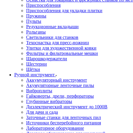
Приспособления
Приспособления для укладки плитки
Пружины
Пульты
Редукционные вкладыши
Рольганы
Светильники для станков
Техоснастка для пресс-ножниц
Улитки для художественной ковки
Фильтры и фильтровальные мешки
Шарошкодержатели
Шестерни
Щётки
Ручной инструмент
Аккумуляторный инструмент
Акумуляторные ленточные пилы
Виброплиты
Гайковерты, дрели, перфораторы
Глубинные вибраторы
Диэлектрический инструмент до 1000В
Для дачи и сада
Заточные станки для ленточных пил
Источники бесперебойного питания
Лабораторное оборудование