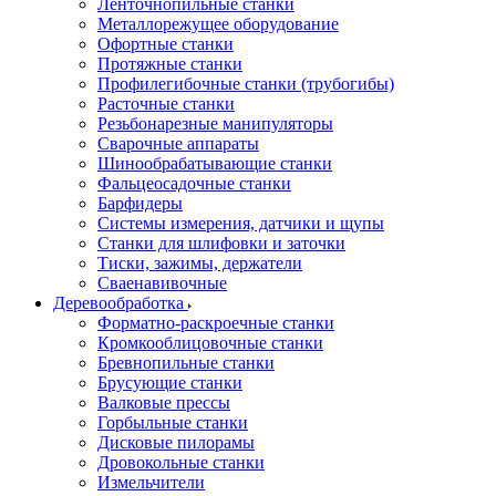
Ленточнопильные станки
Металлорежущее оборудование
Офортные станки
Протяжные станки
Профилегибочные станки (трубогибы)
Расточные станки
Резьбонарезные манипуляторы
Сварочные аппараты
Шинообрабатывающие станки
Фальцеосадочные станки
Барфидеры
Системы измерения, датчики и щупы
Станки для шлифовки и заточки
Тиски, зажимы, держатели
Cваенавивочные
Деревообработка
Форматно-раскроечные станки
Кромкооблицовочные станки
Бревнопильные станки
Брусующие станки
Валковые прессы
Горбыльные станки
Дисковые пилорамы
Дровокольные станки
Измельчители