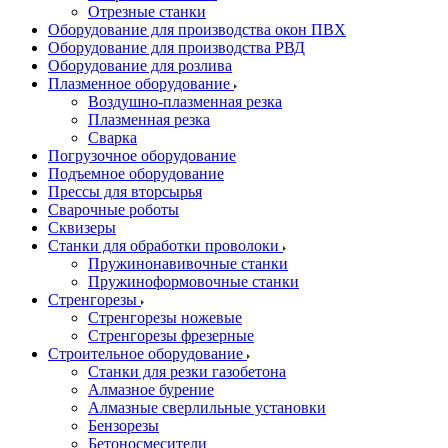
Отрезные станки
Оборудование для производства окон ПВХ
Оборудование для производства РВД
Оборудование для розлива
Плазменное оборудование
Воздушно-плазменная резка
Плазменная резка
Сварка
Погрузочное оборудование
Подъемное оборудование
Прессы для вторсырья
Сварочные роботы
Сквизеры
Станки для обработки проволоки
Пружинонавивочные станки
Пружиноформовочные станки
Стренгорезы
Стренгорезы ножевые
Стренгорезы фрезерные
Строительное оборудование
Станки для резки газобетона
Алмазное бурение
Алмазные сверлильные установки
Бензорезы
Бетоносмесители