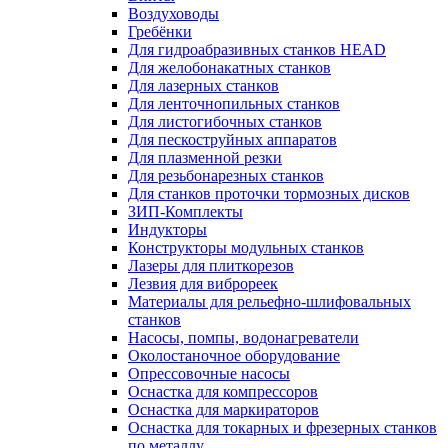
Воздуховоды
Гребёнки
Для гидроабразивных станков HEAD
Для желобонакатных станков
Для лазерных станков
Для ленточнопильных станков
Для листогибочных станков
Для пескоструйных аппаратов
Для плазменной резки
Для резьбонарезных станков
Для станков проточки тормозных дисков
ЗИП-Комплекты
Индукторы
Конструкторы модульных станков
Лазеры для плиткорезов
Лезвия для виброреек
Материалы для рельефно-шлифовальных
станков
Насосы, помпы, водонагреватели
Околостаночное оборудование
Опрессовочные насосы
Оснастка для компрессоров
Оснастка для маркираторов
Оснастка для токарных и фрезерных станков
по металлу