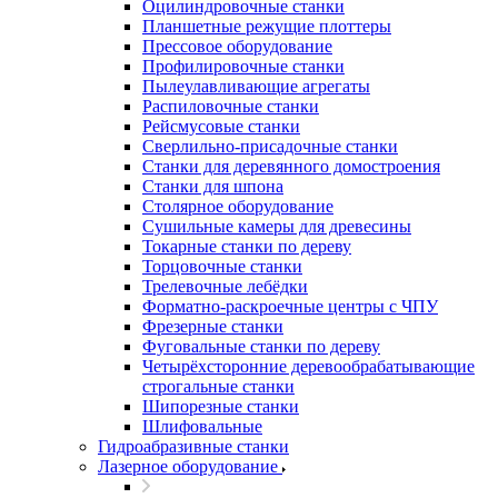
Оцилиндровочные станки
Планшетные режущие плоттеры
Прессовое оборудование
Профилировочные станки
Пылеулавливающие агрегаты
Распиловочные станки
Рейсмусовые станки
Сверлильно-присадочные станки
Станки для деревянного домостроения
Станки для шпона
Столярное оборудование
Сушильные камеры для древесины
Токарные станки по дереву
Торцовочные станки
Трелевочные лебёдки
Форматно-раскроечные центры с ЧПУ
Фрезерные станки
Фуговальные станки по дереву
Четырёхсторонние деревообрабатывающие
строгальные станки
Шипорезные станки
Шлифовальные
Гидроабразивные станки
Лазерное оборудование