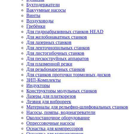
Бухтодержатели
Вакуумные насосы
Винты
Воздуховоды
Гребёнки
Для гидроабразивных станков HEAD
Для желобонакатных станков
Для лазерных станков
Для ленточнопильных станков
Для листогибочных станков
Для пескоструйных аппаратов
Для плазменной резки
Для резьбонарезных станков
Для станков проточки тормозных дисков
ЗИП-Комплекты
Индукторы
Конструкторы модульных станков
Лазеры для плиткорезов
Лезвия для виброреек
Материалы для рельефно-шлифовальных станков
Насосы, помпы, водонагреватели
Околостаночное оборудование
Опрессовочные насосы
Оснастка для компрессоров
Оснастка для маркираторов