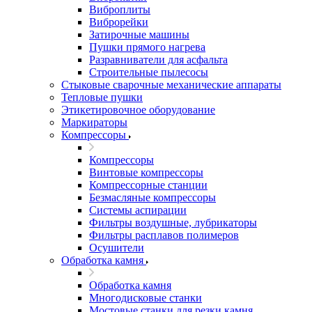
Виброплиты
Виброрейки
Затирочные машины
Пушки прямого нагрева
Разравниватели для асфальта
Строительные пылесосы
Стыковые сварочные механические аппараты
Тепловые пушки
Этикетировочное оборудование
Маркираторы
Компрессоры
Компрессоры
Винтовые компрессоры
Компрессорные станции
Безмасляные компрессоры
Системы аспирации
Фильтры воздушные, лубрикаторы
Фильтры расплавов полимеров
Осушители
Обработка камня
Обработка камня
Многодисковые станки
Мостовые станки для резки камня