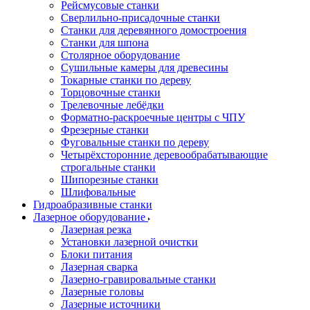
Рейсмусовые станки
Сверлильно-присадочные станки
Станки для деревянного домостроения
Станки для шпона
Столярное оборудование
Сушильные камеры для древесины
Токарные станки по дереву
Торцовочные станки
Трелевочные лебёдки
Форматно-раскроечные центры с ЧПУ
Фрезерные станки
Фуговальные станки по дереву
Четырёхсторонние деревообрабатывающие
строгальные станки
Шипорезные станки
Шлифовальные
Гидроабразивные станки
Лазерное оборудование
Лазерная резка
Установки лазерной очистки
Блоки питания
Лазерная сварка
Лазерно-гравировальные станки
Лазерные головы
Лазерные источники