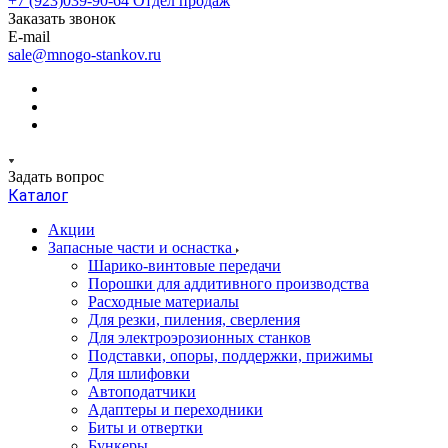
+7 (923)039-90-64
Отдел продаж
Заказать звонок
E-mail
sale@mnogo-stankov.ru
Задать вопрос
Каталог
Акции
Запасные части и оснастка
Шарико-винтовые передачи
Порошки для аддитивного производства
Расходные материалы
Для резки, пиления, сверления
Для электроэрозионных станков
Подставки, опоры, поддержки, прижимы
Для шлифовки
Автоподатчики
Адаптеры и переходники
Биты и отвертки
Бункеры