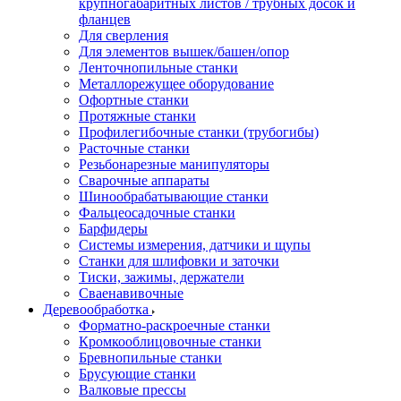
крупногабаритных листов / трубных досок и
фланцев
Для сверления
Для элементов вышек/башен/опор
Ленточнопильные станки
Металлорежущее оборудование
Офортные станки
Протяжные станки
Профилегибочные станки (трубогибы)
Расточные станки
Резьбонарезные манипуляторы
Сварочные аппараты
Шинообрабатывающие станки
Фальцеосадочные станки
Барфидеры
Системы измерения, датчики и щупы
Станки для шлифовки и заточки
Тиски, зажимы, держатели
Cваенавивочные
Деревообработка
Форматно-раскроечные станки
Кромкооблицовочные станки
Бревнопильные станки
Брусующие станки
Валковые прессы