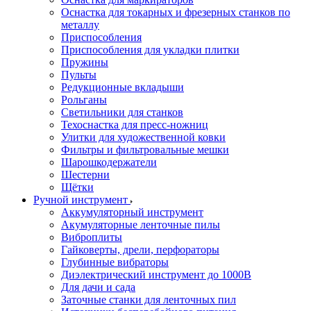
Оснастка для токарных и фрезерных станков по
металлу
Приспособления
Приспособления для укладки плитки
Пружины
Пульты
Редукционные вкладыши
Рольганы
Светильники для станков
Техоснастка для пресс-ножниц
Улитки для художественной ковки
Фильтры и фильтровальные мешки
Шарошкодержатели
Шестерни
Щётки
Ручной инструмент
Аккумуляторный инструмент
Акумуляторные ленточные пилы
Виброплиты
Гайковерты, дрели, перфораторы
Глубинные вибраторы
Диэлектрический инструмент до 1000В
Для дачи и сада
Заточные станки для ленточных пил