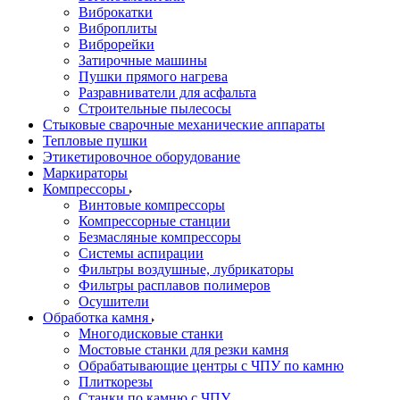
Виброкатки
Виброплиты
Виброрейки
Затирочные машины
Пушки прямого нагрева
Разравниватели для асфальта
Строительные пылесосы
Стыковые сварочные механические аппараты
Тепловые пушки
Этикетировочное оборудование
Маркираторы
Компрессоры
Винтовые компрессоры
Компрессорные станции
Безмасляные компрессоры
Системы аспирации
Фильтры воздушные, лубрикаторы
Фильтры расплавов полимеров
Осушители
Обработка камня
Многодисковые станки
Мостовые станки для резки камня
Обрабатывающие центры с ЧПУ по камню
Плиткорезы
Станки по камню с ЧПУ