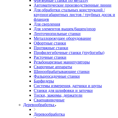
Фрезерные станки по металлу
Автоматические производственные линии
Для обработки стальных конструкций /
крупногабаритных листов / трубных досок и
фланцев
Для сверления
Для элементов вышек/башен/опор
Ленточнопильные станки
Металлорежущее оборудование
Офортные станки
Протяжные станки
Профилегибочные станки (трубогибы)
Расточные станки
Резьбонарезные манипуляторы
Сварочные аппараты
Шинообрабатывающие станки
Фальцеосадочные станки
Барфидеры
Системы измерения, датчики и щупы
Станки для шлифовки и заточки
Тиски, зажимы, держатели
Cваенавивочные
Деревообработка
Деревообработка