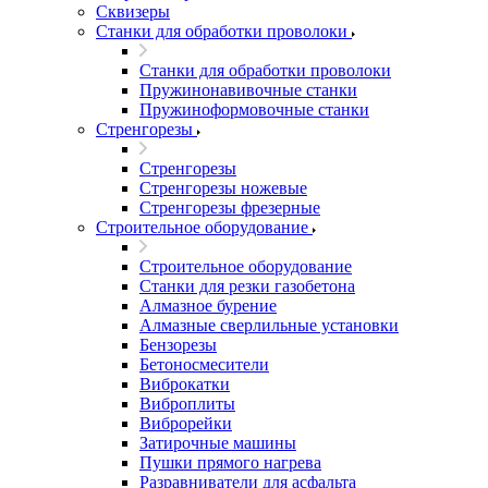
Сквизеры
Станки для обработки проволоки
Станки для обработки проволоки
Пружинонавивочные станки
Пружиноформовочные станки
Стренгорезы
Стренгорезы
Стренгорезы ножевые
Стренгорезы фрезерные
Строительное оборудование
Строительное оборудование
Станки для резки газобетона
Алмазное бурение
Алмазные сверлильные установки
Бензорезы
Бетоносмесители
Виброкатки
Виброплиты
Виброрейки
Затирочные машины
Пушки прямого нагрева
Разравниватели для асфальта