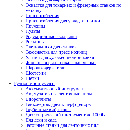
Оснастка для токарных и фрезерных станков по
металлу
Приспособления
Приспособления для укладки плитки
Пружины
Пульты
Редукционные вкладыши
Рольганы
Светильники для станков
Техоснастка для пресс-ножниц
Улитки для художественной ковки
Фильтры и фильтровальные мешки
Шарошкодержатели
Шестерни
Щётки
Ручной инструмент
Аккумуляторный инструмент
Акумуляторные ленточные пилы
Виброплиты
Гайковерты, дрели, перфораторы
Глубинные вибраторы
Диэлектрический инструмент до 1000В
Для дачи и сада
Заточные станки для ленточных пил