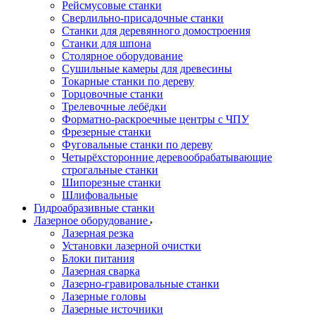
Рейсмусовые станки
Сверлильно-присадочные станки
Станки для деревянного домостроения
Станки для шпона
Столярное оборудование
Сушильные камеры для древесины
Токарные станки по дереву
Торцовочные станки
Трелевочные лебёдки
Форматно-раскроечные центры с ЧПУ
Фрезерные станки
Фуговальные станки по дереву
Четырёхсторонние деревообрабатывающие
строгальные станки
Шипорезные станки
Шлифовальные
Гидроабразивные станки
Лазерное оборудование
Лазерная резка
Установки лазерной очистки
Блоки питания
Лазерная сварка
Лазерно-гравировальные станки
Лазерные головы
Лазерные источники