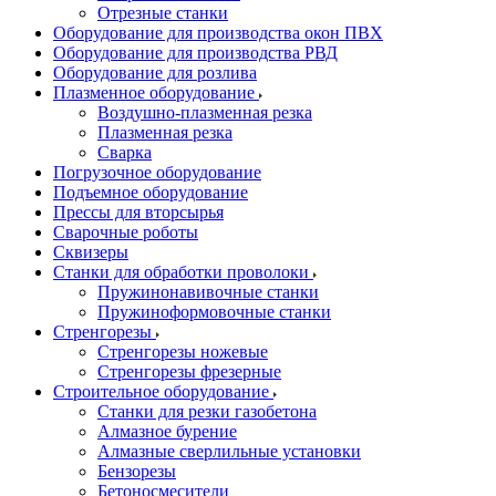
Отрезные станки
Оборудование для производства окон ПВХ
Оборудование для производства РВД
Оборудование для розлива
Плазменное оборудование
Воздушно-плазменная резка
Плазменная резка
Сварка
Погрузочное оборудование
Подъемное оборудование
Прессы для вторсырья
Сварочные роботы
Сквизеры
Станки для обработки проволоки
Пружинонавивочные станки
Пружиноформовочные станки
Стренгорезы
Стренгорезы ножевые
Стренгорезы фрезерные
Строительное оборудование
Станки для резки газобетона
Алмазное бурение
Алмазные сверлильные установки
Бензорезы
Бетоносмесители