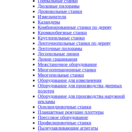
Горбыльные станки
Дисковые пилорамы
Дровокольные станки
Измельчители
Каландеры
Комбинированные станки по дереву
Кромкообрезные станки
Круглопильные станки
Ленточнопильные станки по дереву
Ленточные пилорамы
Лесопильные линии
Линии сращивания
Межстаночное оборудование
Многооперационные станки
Многопильные станки
Оборудование для измельчения
Оборудование для производства дверных
полотен
Оборудование для производства наружной
рекламы
Оцилиндровочные станки
Планшетные режущие плоттеры
Прессовое оборудование
Профилировочные станки
Пылеулавливающие агрегаты