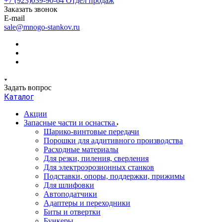
+7 (923)039-90-64
Отдел продаж
Заказать звонок
E-mail
sale@mnogo-stankov.ru
Задать вопрос
Каталог
Акции
Запасные части и оснастка
Шарико-винтовые передачи
Порошки для аддитивного производства
Расходные материалы
Для резки, пиления, сверления
Для электроэрозионных станков
Подставки, опоры, поддержки, прижимы
Для шлифовки
Автоподатчики
Адаптеры и переходники
Биты и отвертки
Бункеры