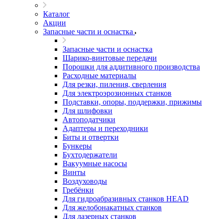
Каталог
Акции
Запасные части и оснастка
Запасные части и оснастка
Шарико-винтовые передачи
Порошки для аддитивного производства
Расходные материалы
Для резки, пиления, сверления
Для электроэрозионных станков
Подставки, опоры, поддержки, прижимы
Для шлифовки
Автоподатчики
Адаптеры и переходники
Биты и отвертки
Бункеры
Бухтодержатели
Вакуумные насосы
Винты
Воздуховоды
Гребёнки
Для гидроабразивных станков HEAD
Для желобонакатных станков
Для лазерных станков