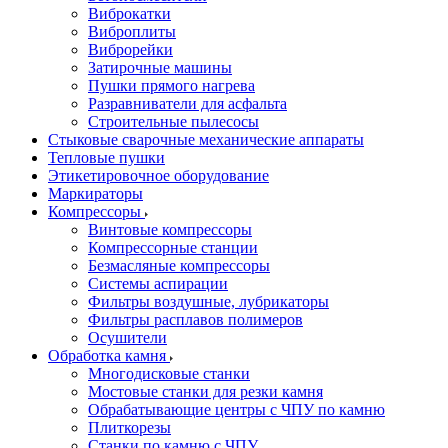
Виброкатки
Виброплиты
Виброрейки
Затирочные машины
Пушки прямого нагрева
Разравниватели для асфальта
Строительные пылесосы
Стыковые сварочные механические аппараты
Тепловые пушки
Этикетировочное оборудование
Маркираторы
Компрессоры
Винтовые компрессоры
Компрессорные станции
Безмасляные компрессоры
Системы аспирации
Фильтры воздушные, лубрикаторы
Фильтры расплавов полимеров
Осушители
Обработка камня
Многодисковые станки
Мостовые станки для резки камня
Обрабатывающие центры с ЧПУ по камню
Плиткорезы
Станки по камню с ЧПУ