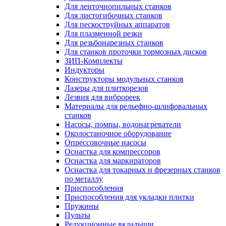
Для ленточнопильных станков
Для листогибочных станков
Для пескоструйных аппаратов
Для плазменной резки
Для резьбонарезных станков
Для станков проточки тормозных дисков
ЗИП-Комплекты
Индукторы
Конструкторы модульных станков
Лазеры для плиткорезов
Лезвия для виброреек
Материалы для рельефно-шлифовальных
станков
Насосы, помпы, водонагреватели
Околостаночное оборудование
Опрессовочные насосы
Оснастка для компрессоров
Оснастка для маркираторов
Оснастка для токарных и фрезерных станков
по металлу
Приспособления
Приспособления для укладки плитки
Пружины
Пульты
Редукционные вкладыши