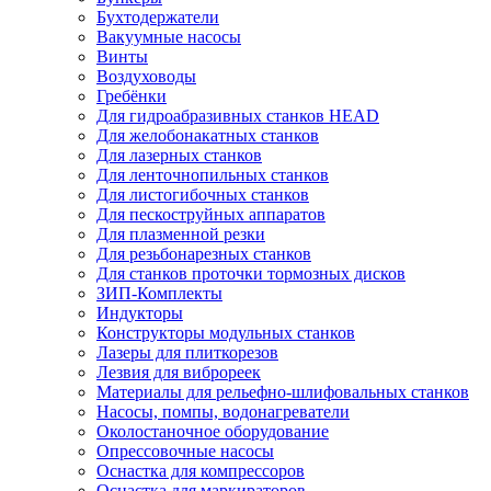
Бухтодержатели
Вакуумные насосы
Винты
Воздуховоды
Гребёнки
Для гидроабразивных станков HEAD
Для желобонакатных станков
Для лазерных станков
Для ленточнопильных станков
Для листогибочных станков
Для пескоструйных аппаратов
Для плазменной резки
Для резьбонарезных станков
Для станков проточки тормозных дисков
ЗИП-Комплекты
Индукторы
Конструкторы модульных станков
Лазеры для плиткорезов
Лезвия для виброреек
Материалы для рельефно-шлифовальных станков
Насосы, помпы, водонагреватели
Околостаночное оборудование
Опрессовочные насосы
Оснастка для компрессоров
Оснастка для маркираторов