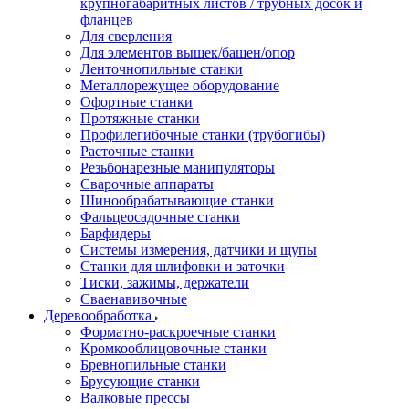
крупногабаритных листов / трубных досок и
фланцев
Для сверления
Для элементов вышек/башен/опор
Ленточнопильные станки
Металлорежущее оборудование
Офортные станки
Протяжные станки
Профилегибочные станки (трубогибы)
Расточные станки
Резьбонарезные манипуляторы
Сварочные аппараты
Шинообрабатывающие станки
Фальцеосадочные станки
Барфидеры
Системы измерения, датчики и щупы
Станки для шлифовки и заточки
Тиски, зажимы, держатели
Cваенавивочные
Деревообработка
Форматно-раскроечные станки
Кромкооблицовочные станки
Бревнопильные станки
Брусующие станки
Валковые прессы