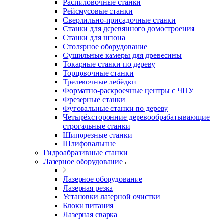
Распиловочные станки
Рейсмусовые станки
Сверлильно-присадочные станки
Станки для деревянного домостроения
Станки для шпона
Столярное оборудование
Сушильные камеры для древесины
Токарные станки по дереву
Торцовочные станки
Трелевочные лебёдки
Форматно-раскроечные центры с ЧПУ
Фрезерные станки
Фуговальные станки по дереву
Четырёхсторонние деревообрабатывающие
строгальные станки
Шипорезные станки
Шлифовальные
Гидроабразивные станки
Лазерное оборудование
Лазерное оборудование
Лазерная резка
Установки лазерной очистки
Блоки питания
Лазерная сварка