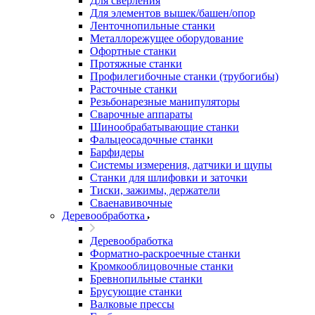
Для сверления
Для элементов вышек/башен/опор
Ленточнопильные станки
Металлорежущее оборудование
Офортные станки
Протяжные станки
Профилегибочные станки (трубогибы)
Расточные станки
Резьбонарезные манипуляторы
Сварочные аппараты
Шинообрабатывающие станки
Фальцеосадочные станки
Барфидеры
Системы измерения, датчики и щупы
Станки для шлифовки и заточки
Тиски, зажимы, держатели
Cваенавивочные
Деревообработка
Деревообработка
Форматно-раскроечные станки
Кромкооблицовочные станки
Бревнопильные станки
Брусующие станки
Валковые прессы