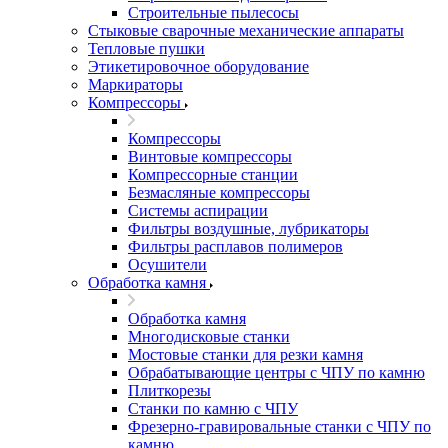
Строительные пылесосы
Стыковые сварочные механические аппараты
Тепловые пушки
Этикетировочное оборудование
Маркираторы
Компрессоры
Компрессоры
Винтовые компрессоры
Компрессорные станции
Безмасляные компрессоры
Системы аспирации
Фильтры воздушные, лубрикаторы
Фильтры расплавов полимеров
Осушители
Обработка камня
Обработка камня
Многодисковые станки
Мостовые станки для резки камня
Обрабатывающие центры с ЧПУ по камню
Плиткорезы
Станки по камню с ЧПУ
Фрезерно-гравировальные станки с ЧПУ по
камню