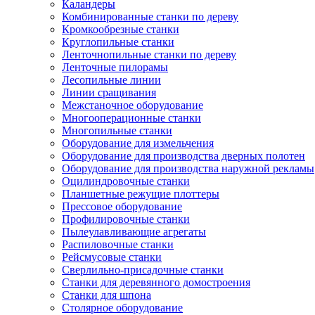
Каландеры
Комбинированные станки по дереву
Кромкообрезные станки
Круглопильные станки
Ленточнопильные станки по дереву
Ленточные пилорамы
Лесопильные линии
Линии сращивания
Межстаночное оборудование
Многооперационные станки
Многопильные станки
Оборудование для измельчения
Оборудование для производства дверных полотен
Оборудование для производства наружной рекламы
Оцилиндровочные станки
Планшетные режущие плоттеры
Прессовое оборудование
Профилировочные станки
Пылеулавливающие агрегаты
Распиловочные станки
Рейсмусовые станки
Сверлильно-присадочные станки
Станки для деревянного домостроения
Станки для шпона
Столярное оборудование