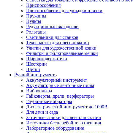
Приспособления
Приспособления для укладки плитки
Пружины
Пульты
Редукционные вкладыши
Рольганы
Светильники для станков
Техоснастка для пресс-ножниц
Улитки для художественной ковки
Фильтры и фильтровальные мешки
Шарошкодержатели
Шестерни
Щётки
Ручной инструмент
Аккумуляторный инструмент
Акумуляторные ленточные пилы
Виброплиты
Гайковерты, дрели, перфораторы
Глубинные вибраторы
Диэлектрический инструмент до 1000В
Для дачи и сада
Заточные станки для ленточных пил
Источники бесперебойного питания
Лабораторное оборудование