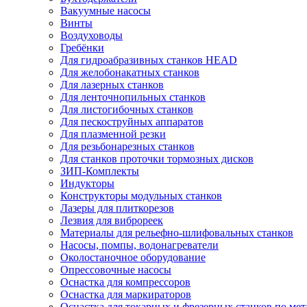
Вакуумные насосы
Винты
Воздуховоды
Гребёнки
Для гидроабразивных станков HEAD
Для желобонакатных станков
Для лазерных станков
Для ленточнопильных станков
Для листогибочных станков
Для пескоструйных аппаратов
Для плазменной резки
Для резьбонарезных станков
Для станков проточки тормозных дисков
ЗИП-Комплекты
Индукторы
Конструкторы модульных станков
Лазеры для плиткорезов
Лезвия для виброреек
Материалы для рельефно-шлифовальных станков
Насосы, помпы, водонагреватели
Околостаночное оборудование
Опрессовочные насосы
Оснастка для компрессоров
Оснастка для маркираторов
Оснастка для токарных и фрезерных станков по мет