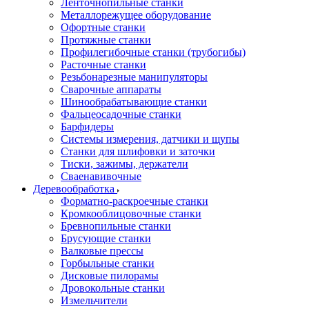
Ленточнопильные станки
Металлорежущее оборудование
Офортные станки
Протяжные станки
Профилегибочные станки (трубогибы)
Расточные станки
Резьбонарезные манипуляторы
Сварочные аппараты
Шинообрабатывающие станки
Фальцеосадочные станки
Барфидеры
Системы измерения, датчики и щупы
Станки для шлифовки и заточки
Тиски, зажимы, держатели
Cваенавивочные
Деревообработка
Форматно-раскроечные станки
Кромкооблицовочные станки
Бревнопильные станки
Брусующие станки
Валковые прессы
Горбыльные станки
Дисковые пилорамы
Дровокольные станки
Измельчители