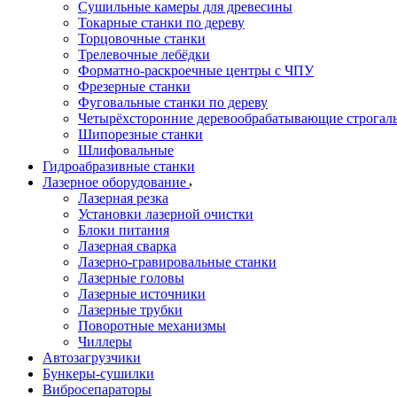
Сушильные камеры для древесины
Токарные станки по дереву
Торцовочные станки
Трелевочные лебёдки
Форматно-раскроечные центры с ЧПУ
Фрезерные станки
Фуговальные станки по дереву
Четырёхсторонние деревообрабатывающие строгал
Шипорезные станки
Шлифовальные
Гидроабразивные станки
Лазерное оборудование
Лазерная резка
Установки лазерной очистки
Блоки питания
Лазерная сварка
Лазерно-гравировальные станки
Лазерные головы
Лазерные источники
Лазерные трубки
Поворотные механизмы
Чиллеры
Автозагрузчики
Бункеры-сушилки
Вибросепараторы