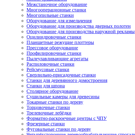
Межстаночное оборудование
Многооперационные станки
Многопильные станки
Оборудование для измельчения
Оборудование для производства дверных полотен
Оборудование для производства наружной рекламы
Оцилиндровочные станки
Планшетные режущие плоттеры
Прессовое оборудование
Профилировочные станки
Пылеулавливающие агрегаты
Распиловочные станки
Рейсмусовые станки
Сверлильно-присадочные станки
Станки для деревянного домостроения
Станки для шпона
Столярное оборудование
Сушильные камеры для древесины
Токарные станки по дереву
Торцовочные станки
Трелевочные лебёдки
Форматно-раскроечные центры с ЧПУ
Фрезерные станки
Фуговальные станки по дереву
Четырёхсторонние деревообрабатывающие строгал