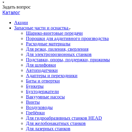
Задать вопрос
Каталог
Акции
Запасные части и оснастка
Шарико-винтовые передачи
Порошки для аддитивного производства
Расходные материалы
Для резки, пиления, сверления
Для электроэрозионных станков
Подставки, опоры, поддержки, прижимы
Для шлифовки
Автоподатчики
Адаптеры и переходники
Биты и отвертки
Бункеры
Бухтодержатели
Вакуумные насосы
Винты
Воздуховоды
Гребёнки
Для гидроабразивных станков HEAD
Для желобонакатных станков
Для лазерных станков