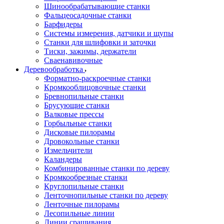
Шинообрабатывающие станки
Фальцеосадочные станки
Барфидеры
Системы измерения, датчики и щупы
Станки для шлифовки и заточки
Тиски, зажимы, держатели
Cваенавивочные
Деревообработка
Форматно-раскроечные станки
Кромкооблицовочные станки
Бревнопильные станки
Брусующие станки
Валковые прессы
Горбыльные станки
Дисковые пилорамы
Дровокольные станки
Измельчители
Каландеры
Комбинированные станки по дереву
Кромкообрезные станки
Круглопильные станки
Ленточнопильные станки по дереву
Ленточные пилорамы
Лесопильные линии
Линии сращивания