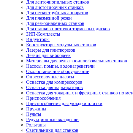
Для ленточнопильных станков
Для листогибочных станков
Для пескоструйных аппаратов
Для плазменной резки
Для резьбонарезных станков
Для станков проточки тормозных дисков
ЗИП-Комплекты
Индукторы
Конструкторы модульных станков
Лазеры для плиткорезов
Лезвия для виброреек
Материалы для рельефно-шлифовальных станков
Насосы, помпы, водонагреватели
Околостаночное оборудование
Опрессовочные насосы
Оснастка для компрессоров
Оснастка для маркираторов
Оснастка для токарных и фрезерных станков по мет
Приспособления
Приспособления для укладки плитки
Пружины
Пульты
Редукционные вкладыши
Рольганы
Светильники для станков