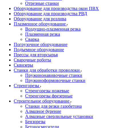
Отрезные станки
Оборудование для производства окон ПВХ
Оборудование для производства РВД
Оборудование для розлива
Плазменное оборудование
Воздушно-плазменная резка
Плазменная резка
Сварка
Погрузочное оборудование
Подъемное оборудование
Прессы для вторсырья
Сварочные роботы
Сквизеры
Станки для обработки проволоки
Пружинонавивочные станки
Пружиноформовочные станки
Стренгорезы
Стренгорезы ножевые
Стренгорезы фрезерные
Строительное оборудование
Станки для резки газобетона
Алмазное бурение
Алмазные сверлильные установки
Бензорезы
Бетоносмесители