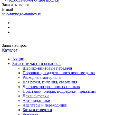
+7 (923)039-90-64
Отдел продаж
Заказать звонок
E-mail
sale@mnogo-stankov.ru
Задать вопрос
Каталог
Акции
Запасные части и оснастка
Шарико-винтовые передачи
Порошки для аддитивного производства
Расходные материалы
Для резки, пиления, сверления
Для электроэрозионных станков
Подставки, опоры, поддержки, прижимы
Для шлифовки
Автоподатчики
Адаптеры и переходники
Биты и отвертки
Бункеры