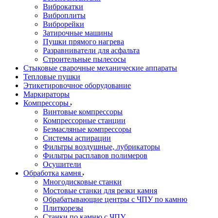
Виброкатки
Виброплиты
Виброрейки
Затирочные машины
Пушки прямого нагрева
Разравниватели для асфальта
Строительные пылесосы
Стыковые сварочные механические аппараты
Тепловые пушки
Этикетировочное оборудование
Маркираторы
Компрессоры
Винтовые компрессоры
Компрессорные станции
Безмасляные компрессоры
Системы аспирации
Фильтры воздушные, лубрикаторы
Фильтры расплавов полимеров
Осушители
Обработка камня
Многодисковые станки
Мостовые станки для резки камня
Обрабатывающие центры с ЧПУ по камню
Плиткорезы
Станки по камню с ЧПУ