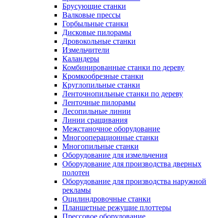
Брусующие станки
Валковые прессы
Горбыльные станки
Дисковые пилорамы
Дровокольные станки
Измельчители
Каландеры
Комбинированные станки по дереву
Кромкообрезные станки
Круглопильные станки
Ленточнопильные станки по дереву
Ленточные пилорамы
Лесопильные линии
Линии сращивания
Межстаночное оборудование
Многооперационные станки
Многопильные станки
Оборудование для измельчения
Оборудование для производства дверных
полотен
Оборудование для производства наружной
рекламы
Оцилиндровочные станки
Планшетные режущие плоттеры
Прессовое оборудование