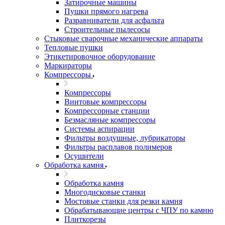
Затирочные машины
Пушки прямого нагрева
Разравниватели для асфальта
Строительные пылесосы
Стыковые сварочные механические аппараты
Тепловые пушки
Этикетировочное оборудование
Маркираторы
Компрессоры
Компрессоры
Винтовые компрессоры
Компрессорные станции
Безмасляные компрессоры
Системы аспирации
Фильтры воздушные, лубрикаторы
Фильтры расплавов полимеров
Осушители
Обработка камня
Обработка камня
Многодисковые станки
Мостовые станки для резки камня
Обрабатывающие центры с ЧПУ по камню
Плиткорезы