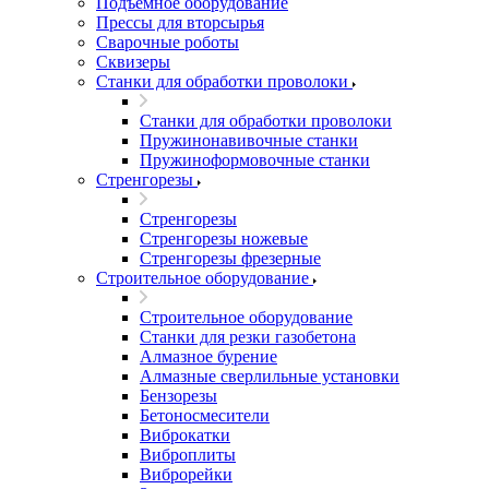
Подъемное оборудование
Прессы для вторсырья
Сварочные роботы
Сквизеры
Станки для обработки проволоки
Станки для обработки проволоки
Пружинонавивочные станки
Пружиноформовочные станки
Стренгорезы
Стренгорезы
Стренгорезы ножевые
Стренгорезы фрезерные
Строительное оборудование
Строительное оборудование
Станки для резки газобетона
Алмазное бурение
Алмазные сверлильные установки
Бензорезы
Бетоносмесители
Виброкатки
Виброплиты
Виброрейки