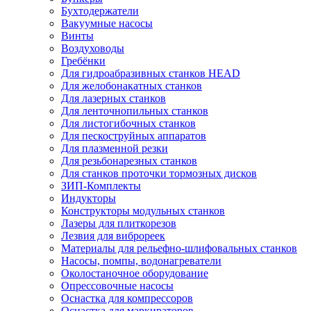
Бухтодержатели
Вакуумные насосы
Винты
Воздуховоды
Гребёнки
Для гидроабразивных станков HEAD
Для желобонакатных станков
Для лазерных станков
Для ленточнопильных станков
Для листогибочных станков
Для пескоструйных аппаратов
Для плазменной резки
Для резьбонарезных станков
Для станков проточки тормозных дисков
ЗИП-Комплекты
Индукторы
Конструкторы модульных станков
Лазеры для плиткорезов
Лезвия для виброреек
Материалы для рельефно-шлифовальных станков
Насосы, помпы, водонагреватели
Околостаночное оборудование
Опрессовочные насосы
Оснастка для компрессоров
Оснастка для маркираторов