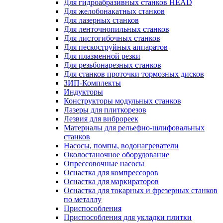
Для гидроабразивных станков HEAD
Для желобонакатных станков
Для лазерных станков
Для ленточнопильных станков
Для листогибочных станков
Для пескоструйных аппаратов
Для плазменной резки
Для резьбонарезных станков
Для станков проточки тормозных дисков
ЗИП-Комплекты
Индукторы
Конструкторы модульных станков
Лазеры для плиткорезов
Лезвия для виброреек
Материалы для рельефно-шлифовальных
станков
Насосы, помпы, водонагреватели
Околостаночное оборудование
Опрессовочные насосы
Оснастка для компрессоров
Оснастка для маркираторов
Оснастка для токарных и фрезерных станков
по металлу
Приспособления
Приспособления для укладки плитки