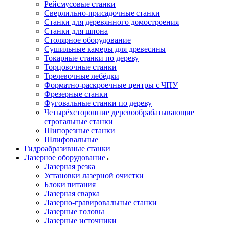
Рейсмусовые станки
Сверлильно-присадочные станки
Станки для деревянного домостроения
Станки для шпона
Столярное оборудование
Сушильные камеры для древесины
Токарные станки по дереву
Торцовочные станки
Трелевочные лебёдки
Форматно-раскроечные центры с ЧПУ
Фрезерные станки
Фуговальные станки по дереву
Четырёхсторонние деревообрабатывающие
строгальные станки
Шипорезные станки
Шлифовальные
Гидроабразивные станки
Лазерное оборудование
Лазерная резка
Установки лазерной очистки
Блоки питания
Лазерная сварка
Лазерно-гравировальные станки
Лазерные головы
Лазерные источники