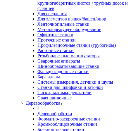
крупногабаритных листов / трубных досок и
фланцев
Для сверления
Для элементов вышек/башен/опор
Ленточнопильные станки
Металлорежущее оборудование
Офортные станки
Протяжные станки
Профилегибочные станки (трубогибы)
Расточные станки
Резьбонарезные манипуляторы
Сварочные аппараты
Шинообрабатывающие станки
Фальцеосадочные станки
Барфидеры
Системы измерения, датчики и щупы
Станки для шлифовки и заточки
Тиски, зажимы, держатели
Cваенавивочные
Деревообработка
Деревообработка
Форматно-раскроечные станки
Кромкооблицовочные станки
Бревнопильные станки