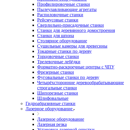
Профилировочные станки
Пылеулавливающие агрегаты
Распиловочные станки
Рейсмусовые станки
Сверлильно-присадочные станки
Станки для деревянного домостроения
Станки для шпона
Столярное оборудование
Сушильные камеры для древесины
Токарные станки по дереву
Торцовочные станки
Трелевочные лебёдки
Форматно-раскроечные центры с ЧПУ
Фрезерные станки
Фуговальные станки по дереву
Четырёхсторонние деревообрабатывающие
строгальные станки
Шипорезные станки
Шлифовальные
Гидроабразивные станки
Лазерное оборудование
Лазерное оборудование
Лазерная резка
Установки лазерной очистки