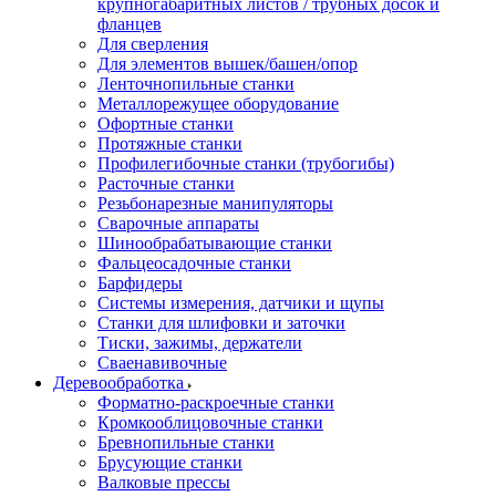
крупногабаритных листов / трубных досок и
фланцев
Для сверления
Для элементов вышек/башен/опор
Ленточнопильные станки
Металлорежущее оборудование
Офортные станки
Протяжные станки
Профилегибочные станки (трубогибы)
Расточные станки
Резьбонарезные манипуляторы
Сварочные аппараты
Шинообрабатывающие станки
Фальцеосадочные станки
Барфидеры
Системы измерения, датчики и щупы
Станки для шлифовки и заточки
Тиски, зажимы, держатели
Cваенавивочные
Деревообработка
Форматно-раскроечные станки
Кромкооблицовочные станки
Бревнопильные станки
Брусующие станки
Валковые прессы