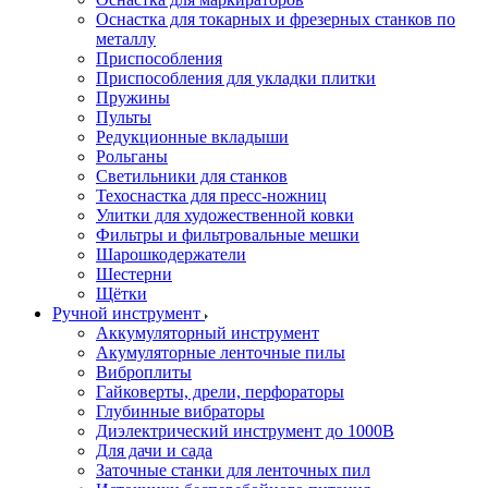
Оснастка для токарных и фрезерных станков по
металлу
Приспособления
Приспособления для укладки плитки
Пружины
Пульты
Редукционные вкладыши
Рольганы
Светильники для станков
Техоснастка для пресс-ножниц
Улитки для художественной ковки
Фильтры и фильтровальные мешки
Шарошкодержатели
Шестерни
Щётки
Ручной инструмент
Аккумуляторный инструмент
Акумуляторные ленточные пилы
Виброплиты
Гайковерты, дрели, перфораторы
Глубинные вибраторы
Диэлектрический инструмент до 1000В
Для дачи и сада
Заточные станки для ленточных пил