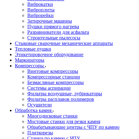
Виброкатки
Виброплиты
Виброрейки
Затирочные машины
Пушки прямого нагрева
Разравниватели для асфальта
Строительные пылесосы
Стыковые сварочные механические аппараты
Тепловые пушки
Этикетировочное оборудование
Маркираторы
Компрессоры
Винтовые компрессоры
Компрессорные станции
Безмасляные компрессоры
Системы аспирации
Фильтры воздушные, лубрикаторы
Фильтры расплавов полимеров
Осушители
Обработка камня
Многодисковые станки
Мостовые станки для резки камня
Обрабатывающие центры с ЧПУ по камню
Плиткорезы
Станки по камню с ЧПУ