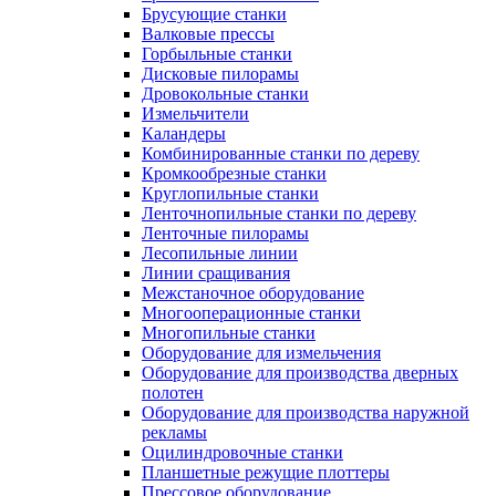
Брусующие станки
Валковые прессы
Горбыльные станки
Дисковые пилорамы
Дровокольные станки
Измельчители
Каландеры
Комбинированные станки по дереву
Кромкообрезные станки
Круглопильные станки
Ленточнопильные станки по дереву
Ленточные пилорамы
Лесопильные линии
Линии сращивания
Межстаночное оборудование
Многооперационные станки
Многопильные станки
Оборудование для измельчения
Оборудование для производства дверных
полотен
Оборудование для производства наружной
рекламы
Оцилиндровочные станки
Планшетные режущие плоттеры
Прессовое оборудование