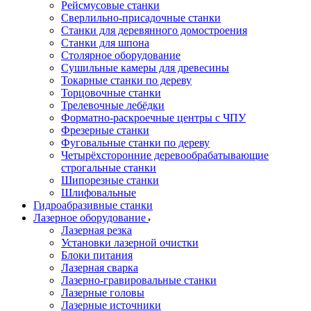
Рейсмусовые станки
Сверлильно-присадочные станки
Станки для деревянного домостроения
Станки для шпона
Столярное оборудование
Сушильные камеры для древесины
Токарные станки по дереву
Торцовочные станки
Трелевочные лебёдки
Форматно-раскроечные центры с ЧПУ
Фрезерные станки
Фуговальные станки по дереву
Четырёхсторонние деревообрабатывающие
строгальные станки
Шипорезные станки
Шлифовальные
Гидроабразивные станки
Лазерное оборудование
Лазерная резка
Установки лазерной очистки
Блоки питания
Лазерная сварка
Лазерно-гравировальные станки
Лазерные головы
Лазерные источники