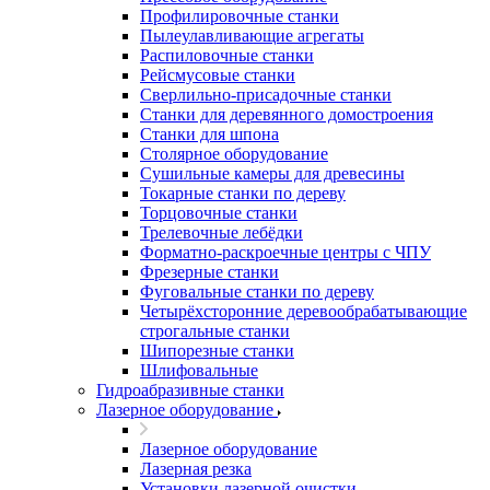
Профилировочные станки
Пылеулавливающие агрегаты
Распиловочные станки
Рейсмусовые станки
Сверлильно-присадочные станки
Станки для деревянного домостроения
Станки для шпона
Столярное оборудование
Сушильные камеры для древесины
Токарные станки по дереву
Торцовочные станки
Трелевочные лебёдки
Форматно-раскроечные центры с ЧПУ
Фрезерные станки
Фуговальные станки по дереву
Четырёхсторонние деревообрабатывающие
строгальные станки
Шипорезные станки
Шлифовальные
Гидроабразивные станки
Лазерное оборудование
Лазерное оборудование
Лазерная резка
Установки лазерной очистки