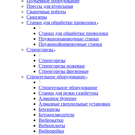
Подъемное оборудование
Прессы для вторсырья
Сварочные роботы
Сквизеры
Станки для обработки проволоки
Станки для обработки проволоки
Пружинонавивочные станки
Пружиноформовочные станки
Стренгорезы
Стренгорезы
Стренгорезы ножевые
Стренгорезы фрезерные
Строительное оборудование
Строительное оборудование
Станки для резки газобетона
Алмазное бурение
Алмазные сверлильные установки
Бензорезы
Бетоносмесители
Виброкатки
Виброплиты
Виброрейки