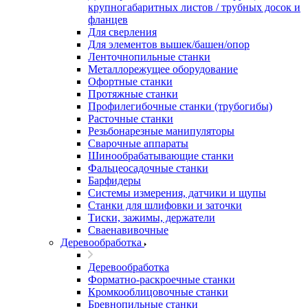
крупногабаритных листов / трубных досок и
фланцев
Для сверления
Для элементов вышек/башен/опор
Ленточнопильные станки
Металлорежущее оборудование
Офортные станки
Протяжные станки
Профилегибочные станки (трубогибы)
Расточные станки
Резьбонарезные манипуляторы
Сварочные аппараты
Шинообрабатывающие станки
Фальцеосадочные станки
Барфидеры
Системы измерения, датчики и щупы
Станки для шлифовки и заточки
Тиски, зажимы, держатели
Cваенавивочные
Деревообработка
Деревообработка
Форматно-раскроечные станки
Кромкооблицовочные станки
Бревнопильные станки