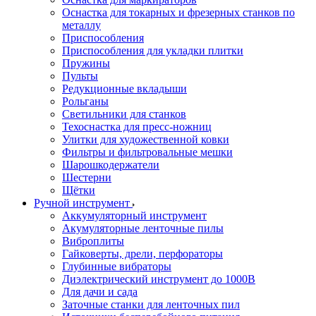
Оснастка для токарных и фрезерных станков по
металлу
Приспособления
Приспособления для укладки плитки
Пружины
Пульты
Редукционные вкладыши
Рольганы
Светильники для станков
Техоснастка для пресс-ножниц
Улитки для художественной ковки
Фильтры и фильтровальные мешки
Шарошкодержатели
Шестерни
Щётки
Ручной инструмент
Аккумуляторный инструмент
Акумуляторные ленточные пилы
Виброплиты
Гайковерты, дрели, перфораторы
Глубинные вибраторы
Диэлектрический инструмент до 1000В
Для дачи и сада
Заточные станки для ленточных пил