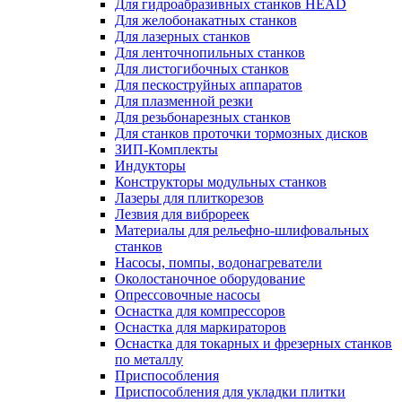
Для гидроабразивных станков HEAD
Для желобонакатных станков
Для лазерных станков
Для ленточнопильных станков
Для листогибочных станков
Для пескоструйных аппаратов
Для плазменной резки
Для резьбонарезных станков
Для станков проточки тормозных дисков
ЗИП-Комплекты
Индукторы
Конструкторы модульных станков
Лазеры для плиткорезов
Лезвия для виброреек
Материалы для рельефно-шлифовальных
станков
Насосы, помпы, водонагреватели
Околостаночное оборудование
Опрессовочные насосы
Оснастка для компрессоров
Оснастка для маркираторов
Оснастка для токарных и фрезерных станков
по металлу
Приспособления
Приспособления для укладки плитки