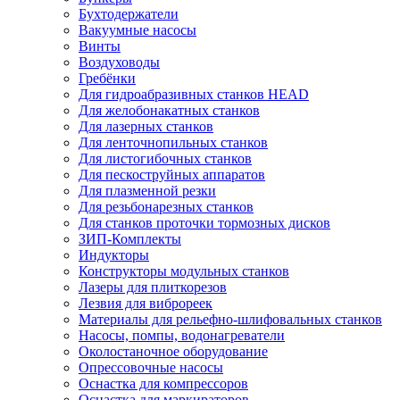
Бухтодержатели
Вакуумные насосы
Винты
Воздуховоды
Гребёнки
Для гидроабразивных станков HEAD
Для желобонакатных станков
Для лазерных станков
Для ленточнопильных станков
Для листогибочных станков
Для пескоструйных аппаратов
Для плазменной резки
Для резьбонарезных станков
Для станков проточки тормозных дисков
ЗИП-Комплекты
Индукторы
Конструкторы модульных станков
Лазеры для плиткорезов
Лезвия для виброреек
Материалы для рельефно-шлифовальных станков
Насосы, помпы, водонагреватели
Околостаночное оборудование
Опрессовочные насосы
Оснастка для компрессоров
Оснастка для маркираторов