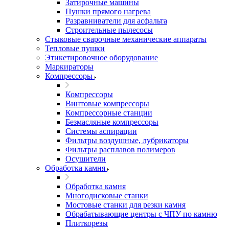
Затирочные машины
Пушки прямого нагрева
Разравниватели для асфальта
Строительные пылесосы
Стыковые сварочные механические аппараты
Тепловые пушки
Этикетировочное оборудование
Маркираторы
Компрессоры
Компрессоры
Винтовые компрессоры
Компрессорные станции
Безмасляные компрессоры
Системы аспирации
Фильтры воздушные, лубрикаторы
Фильтры расплавов полимеров
Осушители
Обработка камня
Обработка камня
Многодисковые станки
Мостовые станки для резки камня
Обрабатывающие центры с ЧПУ по камню
Плиткорезы