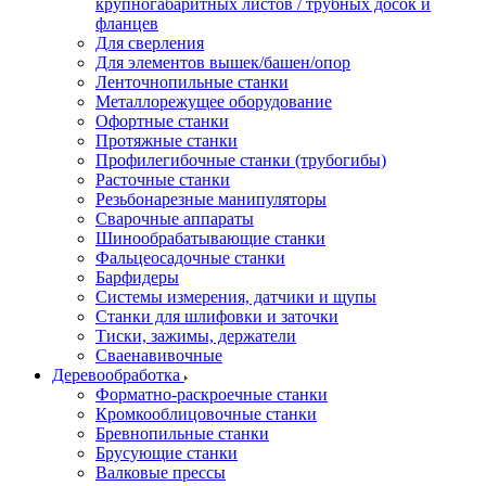
крупногабаритных листов / трубных досок и
фланцев
Для сверления
Для элементов вышек/башен/опор
Ленточнопильные станки
Металлорежущее оборудование
Офортные станки
Протяжные станки
Профилегибочные станки (трубогибы)
Расточные станки
Резьбонарезные манипуляторы
Сварочные аппараты
Шинообрабатывающие станки
Фальцеосадочные станки
Барфидеры
Системы измерения, датчики и щупы
Станки для шлифовки и заточки
Тиски, зажимы, держатели
Cваенавивочные
Деревообработка
Форматно-раскроечные станки
Кромкооблицовочные станки
Бревнопильные станки
Брусующие станки
Валковые прессы