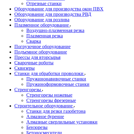
Отрезные станки
Оборудование для производства окон ПВХ
Оборудование для производства РВД
Оборудование для розлива
Плазменное оборудование
Воздушно-плазменная резка
Плазменная резка
Сварка
Погрузочное оборудование
Подъемное оборудование
Прессы для вторсырья
Сварочные роботы
Сквизеры
Станки для обработки проволоки
Пружинонавивочные станки
Пружиноформовочные станки
Стренгорезы
Стренгорезы ножевые
Стренгорезы фрезерные
Строительное оборудование
Станки для резки газобетона
Алмазное бурение
Алмазные сверлильные установки
Бензорезы
Бетоносмесители