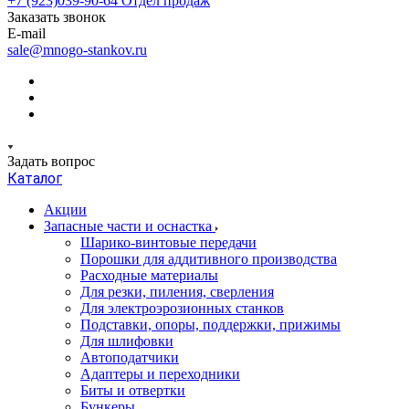
+7 (923)039-90-64
Отдел продаж
Заказать звонок
E-mail
sale@mnogo-stankov.ru
Задать вопрос
Каталог
Акции
Запасные части и оснастка
Шарико-винтовые передачи
Порошки для аддитивного производства
Расходные материалы
Для резки, пиления, сверления
Для электроэрозионных станков
Подставки, опоры, поддержки, прижимы
Для шлифовки
Автоподатчики
Адаптеры и переходники
Биты и отвертки
Бункеры