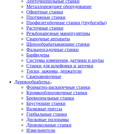
Ленточнопильные станки
Металлорежущее оборудование
Офортные станки
Протяжные станки
Профилегибочные станки (трубогибы)
Расточные станки
Резьбонарезные манипуляторы
Сварочные аппараты
Шинообрабатывающие станки
Фальцеосадочные станки
Барфидеры
Системы измерения, датчики и щупы
Станки для шлифовки и заточки
Тиски, зажимы, держатели
Cваенавивочные
Деревообработка
Форматно-раскроечные станки
Кромкооблицовочные станки
Бревнопильные станки
Брусующие станки
Валковые прессы
Горбыльные станки
Дисковые пилорамы
Дровокольные станки
Измельчители