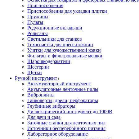
Приспособления
Приспособления для укладки плитки
Пружины
Пульты
Редукционные вкладыши
Рольганы
Светильники для станков
Техоснастка для пресс-ножниц
Улитки для художественной ковки
Фильтры и фильтровальные мешки
Шарошкодержатели
Шестерни
Щётки
Ручной инструмент
Аккумуляторный инструмент
Акумуляторные ленточные пилы
Виброплиты
Гайковерты, дрели, перфораторы
Глубинные вибраторы
Диэлектрический инструмент до 1000В
Для дачи и сада
Заточные станки для ленточных пил
Источники бесперебойного питания
Лабораторное оборудование