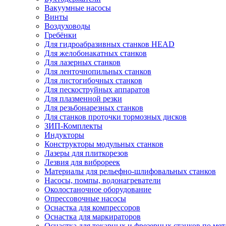
Вакуумные насосы
Винты
Воздуховоды
Гребёнки
Для гидроабразивных станков HEAD
Для желобонакатных станков
Для лазерных станков
Для ленточнопильных станков
Для листогибочных станков
Для пескоструйных аппаратов
Для плазменной резки
Для резьбонарезных станков
Для станков проточки тормозных дисков
ЗИП-Комплекты
Индукторы
Конструкторы модульных станков
Лазеры для плиткорезов
Лезвия для виброреек
Материалы для рельефно-шлифовальных станков
Насосы, помпы, водонагреватели
Околостаночное оборудование
Опрессовочные насосы
Оснастка для компрессоров
Оснастка для маркираторов
Оснастка для токарных и фрезерных станков по мет