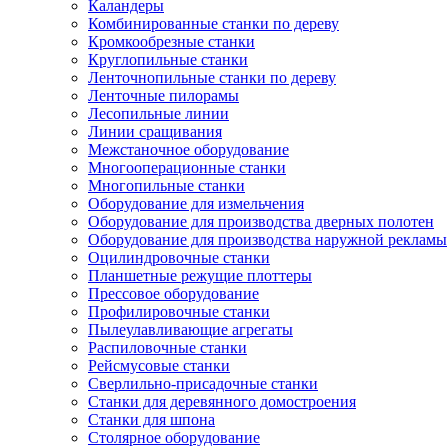
Каландеры
Комбинированные станки по дереву
Кромкообрезные станки
Круглопильные станки
Ленточнопильные станки по дереву
Ленточные пилорамы
Лесопильные линии
Линии сращивания
Межстаночное оборудование
Многооперационные станки
Многопильные станки
Оборудование для измельчения
Оборудование для производства дверных полотен
Оборудование для производства наружной рекламы
Оцилиндровочные станки
Планшетные режущие плоттеры
Прессовое оборудование
Профилировочные станки
Пылеулавливающие агрегаты
Распиловочные станки
Рейсмусовые станки
Сверлильно-присадочные станки
Станки для деревянного домостроения
Станки для шпона
Столярное оборудование