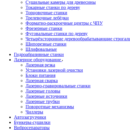
Сушильные камеры для древесины
Токарные станки по дереву
Торцовочные станки
Трелевочные лебёдки
Форматно-раскроечные центры с ЧПУ
Фрезерные станки
Фуговальные станки по дереву
Четырёхсторонние деревообрабатывающие строгал
Шипорезные станки
Шлифовальные
Гидроабразивные станки
Лазерное оборудование
Лазерная резка
Установки лазерной очистки
Блоки питания
Лазерная сварка
Лазерно-гравировальные станки
Лазерные головы
Лазерные источники
Лазерные трубки
Поворотные механизмы
Чиллеры
Автозагрузчики
Бункеры-сушилки
Вибросепараторы