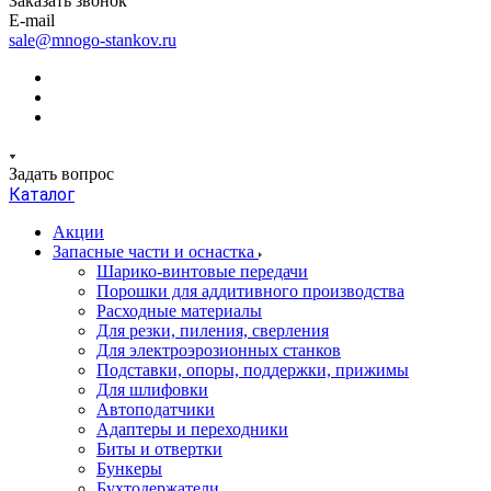
Заказать звонок
E-mail
sale@mnogo-stankov.ru
Задать вопрос
Каталог
Акции
Запасные части и оснастка
Шарико-винтовые передачи
Порошки для аддитивного производства
Расходные материалы
Для резки, пиления, сверления
Для электроэрозионных станков
Подставки, опоры, поддержки, прижимы
Для шлифовки
Автоподатчики
Адаптеры и переходники
Биты и отвертки
Бункеры
Бухтодержатели