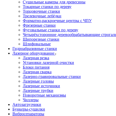
Сушильные камеры для древесины
Токарные станки по дереву
Торцовочные станки
Трелевочные лебёдки
Форматно-раскроечные центры с ЧПУ
Фрезерные станки
Фуговальные станки по дереву
Четырёхсторонние деревообрабатывающие строгал
Шипорезные станки
Шлифовальные
Гидроабразивные станки
Лазерное оборудование
Лазерная резка
Установки лазерной очистки
Блоки питания
Лазерная сварка
Лазерно-гравировальные станки
Лазерные головы
Лазерные источники
Лазерные трубки
Поворотные механизмы
Чиллеры
Автозагрузчики
Бункеры-сушилки
Вибросепараторы