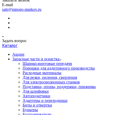
Заказать звонок
E-mail
sale@mnogo-stankov.ru
Задать вопрос
Каталог
Акции
Запасные части и оснастка
Шарико-винтовые передачи
Порошки для аддитивного производства
Расходные материалы
Для резки, пиления, сверления
Для электроэрозионных станков
Подставки, опоры, поддержки, прижимы
Для шлифовки
Автоподатчики
Адаптеры и переходники
Биты и отвертки
Бункеры
Бухтодержатели