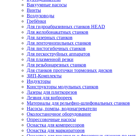
Вакуумные насосы
Винты
Воздуховоды
Гребёнки
Для гидроабразивных станков HEAD
Для желобонакатных станков
Для лазерных станков
Для ленточнопильных станков
Для листогибочных станков
Для пескоструйных аппаратов
Для плазменной резки
Для резьбонарезных станков
Для станков проточки тормозных дисков
ЗИП-Комплекты
Индукторы
Конструкторы модульных станков
Лазеры для плиткорезов
Лезвия для виброреек
Материалы для рельефно-шлифовальных станков
Насосы, помпы, водонагреватели
Околостаночное оборудование
Опрессовочные насосы
Оснастка для компрессоров
Оснастка для маркираторов
Оснастка для токарных и фрезерных станков по мет