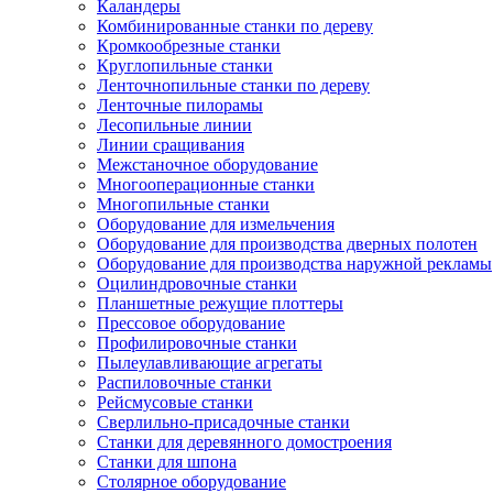
Каландеры
Комбинированные станки по дереву
Кромкообрезные станки
Круглопильные станки
Ленточнопильные станки по дереву
Ленточные пилорамы
Лесопильные линии
Линии сращивания
Межстаночное оборудование
Многооперационные станки
Многопильные станки
Оборудование для измельчения
Оборудование для производства дверных полотен
Оборудование для производства наружной рекламы
Оцилиндровочные станки
Планшетные режущие плоттеры
Прессовое оборудование
Профилировочные станки
Пылеулавливающие агрегаты
Распиловочные станки
Рейсмусовые станки
Сверлильно-присадочные станки
Станки для деревянного домостроения
Станки для шпона
Столярное оборудование