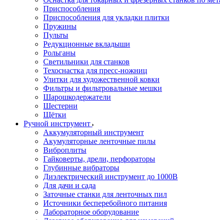
Приспособления
Приспособления для укладки плитки
Пружины
Пульты
Редукционные вкладыши
Рольганы
Светильники для станков
Техоснастка для пресс-ножниц
Улитки для художественной ковки
Фильтры и фильтровальные мешки
Шарошкодержатели
Шестерни
Щётки
Ручной инструмент
Аккумуляторный инструмент
Акумуляторные ленточные пилы
Виброплиты
Гайковерты, дрели, перфораторы
Глубинные вибраторы
Диэлектрический инструмент до 1000В
Для дачи и сада
Заточные станки для ленточных пил
Источники бесперебойного питания
Лабораторное оборудование