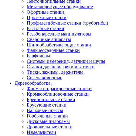
Ленточнопильные станки
Металлорежущее оборудование
Офортные станки
Протяжные станки
Профилегибочные станки (трубогибы)
Расточные станки
Резьбонарезные манипуляторы
Сварочные аппараты
Шинообрабатывающие станки
Фальцеосадочные станки
Барфидеры
Системы измерения, датчики и щупы
Станки для шлифовки и заточки
Тиски, зажимы, держатели
Cваенавивочные
Деревообработка
Форматно-раскроечные станки
Кромкооблицовочные станки
Бревнопильные станки
Брусующие станки
Валковые прессы
Горбыльные станки
Дисковые пилорамы
Дровокольные станки
Измельчители