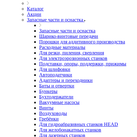
Каталог
Акции
Запасные части и оснастка
Запасные части и оснастка
Шарико-винтовые передачи
Порошки для аддитивного производства
Расходные материалы
Для резки, пиления, сверления
Для электроэрозионных станков
Подставки, опоры, поддержки, прижимы
Для шлифовки
Автоподатчики
Адаптеры и переходники
Биты и отвертки
Бункеры
Бухтодержатели
Вакуумные насосы
Винты
Воздуховоды
Гребёнки
Для гидроабразивных станков HEAD
Для желобонакатных станков
Для лазерных станков