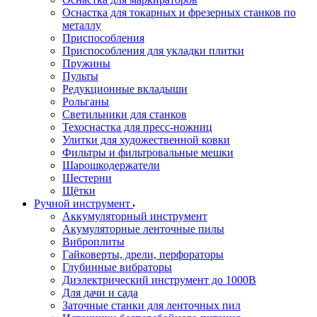
Оснастка для токарных и фрезерных станков по
металлу
Приспособления
Приспособления для укладки плитки
Пружины
Пульты
Редукционные вкладыши
Рольганы
Светильники для станков
Техоснастка для пресс-ножниц
Улитки для художественной ковки
Фильтры и фильтровальные мешки
Шарошкодержатели
Шестерни
Щётки
Ручной инструмент
Аккумуляторный инструмент
Акумуляторные ленточные пилы
Виброплиты
Гайковерты, дрели, перфораторы
Глубинные вибраторы
Диэлектрический инструмент до 1000В
Для дачи и сада
Заточные станки для ленточных пил