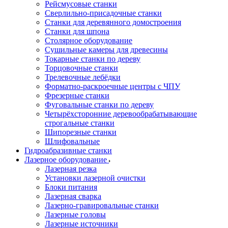
Рейсмусовые станки
Сверлильно-присадочные станки
Станки для деревянного домостроения
Станки для шпона
Столярное оборудование
Сушильные камеры для древесины
Токарные станки по дереву
Торцовочные станки
Трелевочные лебёдки
Форматно-раскроечные центры с ЧПУ
Фрезерные станки
Фуговальные станки по дереву
Четырёхсторонние деревообрабатывающие
строгальные станки
Шипорезные станки
Шлифовальные
Гидроабразивные станки
Лазерное оборудование
Лазерная резка
Установки лазерной очистки
Блоки питания
Лазерная сварка
Лазерно-гравировальные станки
Лазерные головы
Лазерные источники