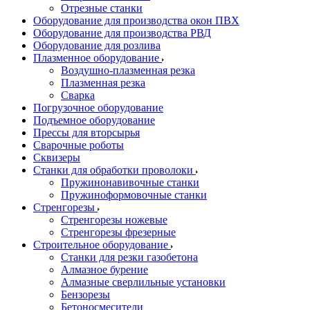
Отрезные станки
Оборудование для производства окон ПВХ
Оборудование для производства РВД
Оборудование для розлива
Плазменное оборудование
Воздушно-плазменная резка
Плазменная резка
Сварка
Погрузочное оборудование
Подъемное оборудование
Прессы для вторсырья
Сварочные роботы
Сквизеры
Станки для обработки проволоки
Пружинонавивочные станки
Пружиноформовочные станки
Стренгорезы
Стренгорезы ножевые
Стренгорезы фрезерные
Строительное оборудование
Станки для резки газобетона
Алмазное бурение
Алмазные сверлильные установки
Бензорезы
Бетоносмесители