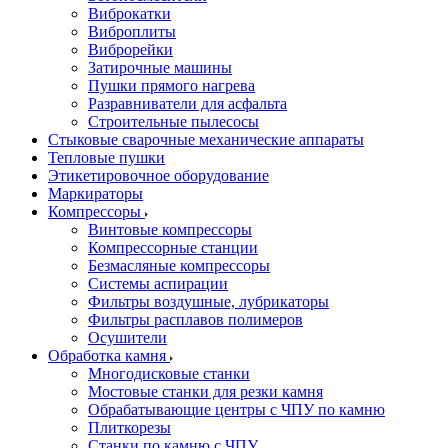
Виброкатки
Виброплиты
Виброрейки
Затирочные машины
Пушки прямого нагрева
Разравниватели для асфальта
Строительные пылесосы
Стыковые сварочные механические аппараты
Тепловые пушки
Этикетировочное оборудование
Маркираторы
Компрессоры
Винтовые компрессоры
Компрессорные станции
Безмасляные компрессоры
Системы аспирации
Фильтры воздушные, лубрикаторы
Фильтры расплавов полимеров
Осушители
Обработка камня
Многодисковые станки
Мостовые станки для резки камня
Обрабатывающие центры с ЧПУ по камню
Плиткорезы
Станки по камню с ЧПУ