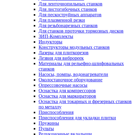
Для ленточнопильных станков
Для листогибочных станков
Для пескоструйных аппаратов
Для плазменной резки
Для резьбонарезных станков
Для станков проточки тормозных дисков
ЗИП-Комплекты
Индукторы
Конструкторы модульных станков
Лазеры для плиткорезов
Лезвия для виброреек
Материалы для рельефно-шлифовальных
станков
Насосы, помпы, водонагреватели
Околостаночное оборудование
Опрессовочные насосы
Оснастка для компрессоров
Оснастка для маркираторов
Оснастка для токарных и фрезерных станков
по металлу
Приспособления
Приспособления для укладки плитки
Пружины
Пульты
Редукционные вкладыши