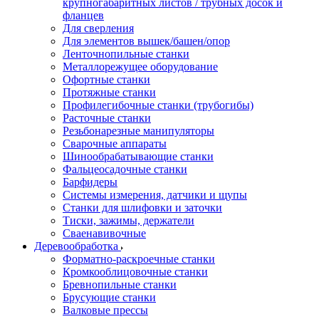
крупногабаритных листов / трубных досок и
фланцев
Для сверления
Для элементов вышек/башен/опор
Ленточнопильные станки
Металлорежущее оборудование
Офортные станки
Протяжные станки
Профилегибочные станки (трубогибы)
Расточные станки
Резьбонарезные манипуляторы
Сварочные аппараты
Шинообрабатывающие станки
Фальцеосадочные станки
Барфидеры
Системы измерения, датчики и щупы
Станки для шлифовки и заточки
Тиски, зажимы, держатели
Cваенавивочные
Деревообработка
Форматно-раскроечные станки
Кромкооблицовочные станки
Бревнопильные станки
Брусующие станки
Валковые прессы