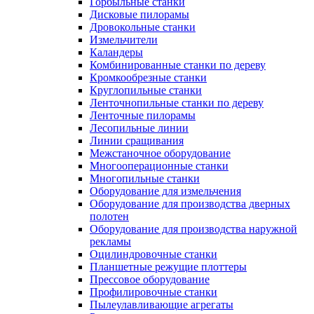
Горбыльные станки
Дисковые пилорамы
Дровокольные станки
Измельчители
Каландеры
Комбинированные станки по дереву
Кромкообрезные станки
Круглопильные станки
Ленточнопильные станки по дереву
Ленточные пилорамы
Лесопильные линии
Линии сращивания
Межстаночное оборудование
Многооперационные станки
Многопильные станки
Оборудование для измельчения
Оборудование для производства дверных
полотен
Оборудование для производства наружной
рекламы
Оцилиндровочные станки
Планшетные режущие плоттеры
Прессовое оборудование
Профилировочные станки
Пылеулавливающие агрегаты