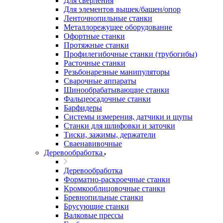
Для сверления
Для элементов вышек/башен/опор
Ленточнопильные станки
Металлорежущее оборудование
Офортные станки
Протяжные станки
Профилегибочные станки (трубогибы)
Расточные станки
Резьбонарезные манипуляторы
Сварочные аппараты
Шинообрабатывающие станки
Фальцеосадочные станки
Барфидеры
Системы измерения, датчики и щупы
Станки для шлифовки и заточки
Тиски, зажимы, держатели
Cваенавивочные
Деревообработка
Деревообработка
Форматно-раскроечные станки
Кромкооблицовочные станки
Бревнопильные станки
Брусующие станки
Валковые прессы