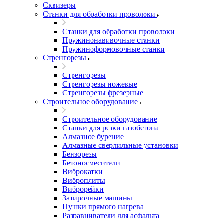
Сквизеры
Станки для обработки проволоки
Станки для обработки проволоки
Пружинонавивочные станки
Пружиноформовочные станки
Стренгорезы
Стренгорезы
Стренгорезы ножевые
Стренгорезы фрезерные
Строительное оборудование
Строительное оборудование
Станки для резки газобетона
Алмазное бурение
Алмазные сверлильные установки
Бензорезы
Бетоносмесители
Виброкатки
Виброплиты
Виброрейки
Затирочные машины
Пушки прямого нагрева
Разравниватели для асфальта