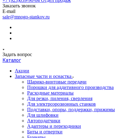
+7 (923)039-90-64
Отдел продаж
Заказать звонок
E-mail
sale@mnogo-stankov.ru
Задать вопрос
Каталог
Акции
Запасные части и оснастка
Шарико-винтовые передачи
Порошки для аддитивного производства
Расходные материалы
Для резки, пиления, сверления
Для электроэрозионных станков
Подставки, опоры, поддержки, прижимы
Для шлифовки
Автоподатчики
Адаптеры и переходники
Биты и отвертки
Бункеры