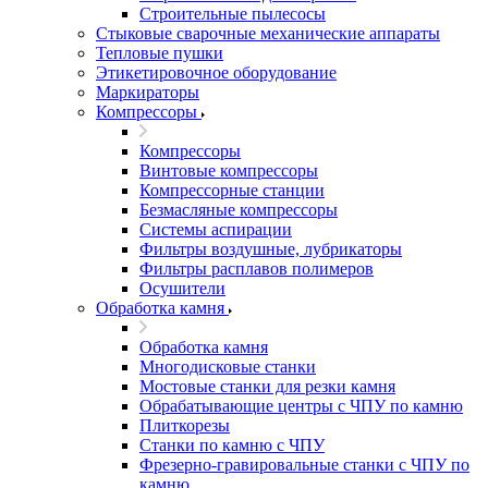
Строительные пылесосы
Стыковые сварочные механические аппараты
Тепловые пушки
Этикетировочное оборудование
Маркираторы
Компрессоры
Компрессоры
Винтовые компрессоры
Компрессорные станции
Безмасляные компрессоры
Системы аспирации
Фильтры воздушные, лубрикаторы
Фильтры расплавов полимеров
Осушители
Обработка камня
Обработка камня
Многодисковые станки
Мостовые станки для резки камня
Обрабатывающие центры с ЧПУ по камню
Плиткорезы
Станки по камню с ЧПУ
Фрезерно-гравировальные станки с ЧПУ по
камню