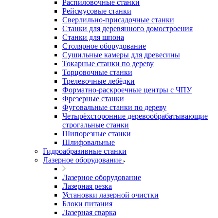
Распиловочные станки
Рейсмусовые станки
Сверлильно-присадочные станки
Станки для деревянного домостроения
Станки для шпона
Столярное оборудование
Сушильные камеры для древесины
Токарные станки по дереву
Торцовочные станки
Трелевочные лебёдки
Форматно-раскроечные центры с ЧПУ
Фрезерные станки
Фуговальные станки по дереву
Четырёхсторонние деревообрабатывающие
строгальные станки
Шипорезные станки
Шлифовальные
Гидроабразивные станки
Лазерное оборудование
Лазерное оборудование
Лазерная резка
Установки лазерной очистки
Блоки питания
Лазерная сварка