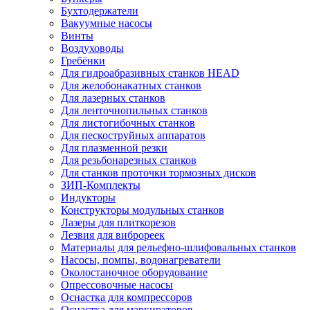
Бухтодержатели
Вакуумные насосы
Винты
Воздуховоды
Гребёнки
Для гидроабразивных станков HEAD
Для желобонакатных станков
Для лазерных станков
Для ленточнопильных станков
Для листогибочных станков
Для пескоструйных аппаратов
Для плазменной резки
Для резьбонарезных станков
Для станков проточки тормозных дисков
ЗИП-Комплекты
Индукторы
Конструкторы модульных станков
Лазеры для плиткорезов
Лезвия для виброреек
Материалы для рельефно-шлифовальных станков
Насосы, помпы, водонагреватели
Околостаночное оборудование
Опрессовочные насосы
Оснастка для компрессоров
Оснастка для маркираторов