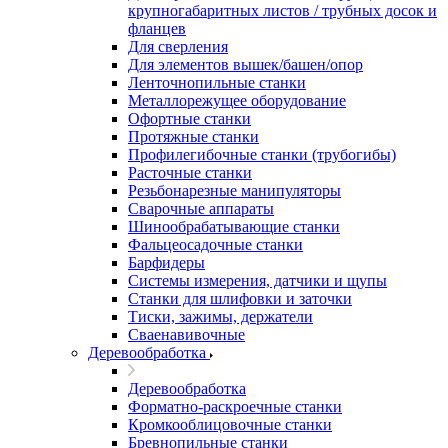
крупногабаритных листов / трубных досок и
фланцев
Для сверления
Для элементов вышек/башен/опор
Ленточнопильные станки
Металлорежущее оборудование
Офортные станки
Протяжные станки
Профилегибочные станки (трубогибы)
Расточные станки
Резьбонарезные манипуляторы
Сварочные аппараты
Шинообрабатывающие станки
Фальцеосадочные станки
Барфидеры
Системы измерения, датчики и щупы
Станки для шлифовки и заточки
Тиски, зажимы, держатели
Cваенавивочные
Деревообработка
Деревообработка
Форматно-раскроечные станки
Кромкооблицовочные станки
Бревнопильные станки