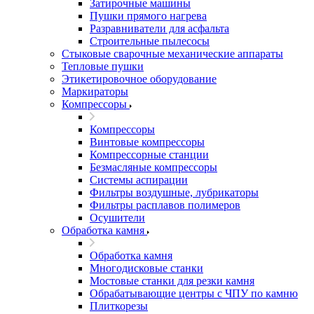
Затирочные машины
Пушки прямого нагрева
Разравниватели для асфальта
Строительные пылесосы
Стыковые сварочные механические аппараты
Тепловые пушки
Этикетировочное оборудование
Маркираторы
Компрессоры
Компрессоры
Винтовые компрессоры
Компрессорные станции
Безмасляные компрессоры
Системы аспирации
Фильтры воздушные, лубрикаторы
Фильтры расплавов полимеров
Осушители
Обработка камня
Обработка камня
Многодисковые станки
Мостовые станки для резки камня
Обрабатывающие центры с ЧПУ по камню
Плиткорезы