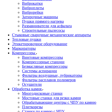
Виброкатки
Виброплиты
Виброрейки
Затирочные машины
Пушки прямого нагрева
Разравниватели для асфальта
Строительные пылесосы
Стыковые сварочные механические аппараты
Тепловые пушки
Этикетировочное оборудование
Маркираторы
Компрессоры
Винтовые компрессоры
Компрессорные станции
Безмасляные компрессоры
Системы аспирации
Фильтры воздушные, лубрикаторы
Фильтры расплавов полимеров
Осушители
Обработка камня
Многодисковые станки
Мостовые станки для резки камня
Обрабатывающие центры с ЧПУ по камню
Плиткорезы
Станки по камню с ЧПУ