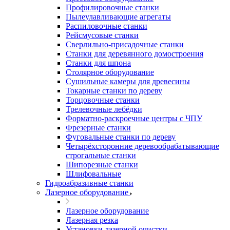
Профилировочные станки
Пылеулавливающие агрегаты
Распиловочные станки
Рейсмусовые станки
Сверлильно-присадочные станки
Станки для деревянного домостроения
Станки для шпона
Столярное оборудование
Сушильные камеры для древесины
Токарные станки по дереву
Торцовочные станки
Трелевочные лебёдки
Форматно-раскроечные центры с ЧПУ
Фрезерные станки
Фуговальные станки по дереву
Четырёхсторонние деревообрабатывающие
строгальные станки
Шипорезные станки
Шлифовальные
Гидроабразивные станки
Лазерное оборудование
Лазерное оборудование
Лазерная резка
Установки лазерной очистки