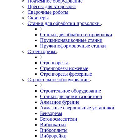
Подъемное оборудование
Прессы для вторсырья
Сварочные роботы
Сквизеры
Станки для обработки проволоки
Станки для обработки проволоки
Пружинонавивочные станки
Пружиноформовочные станки
Стренгорезы
Стренгорезы
Стренгорезы ножевые
Стренгорезы фрезерные
Строительное оборудование
Строительное оборудование
Станки для резки газобетона
Алмазное бурение
Алмазные сверлильные установки
Бензорезы
Бетоносмесители
Виброкатки
Виброплиты
Виброрейки