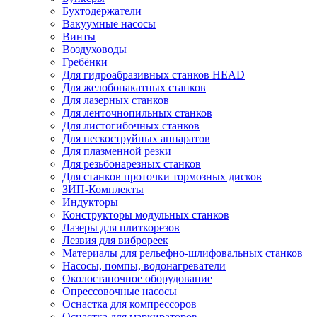
Бухтодержатели
Вакуумные насосы
Винты
Воздуховоды
Гребёнки
Для гидроабразивных станков HEAD
Для желобонакатных станков
Для лазерных станков
Для ленточнопильных станков
Для листогибочных станков
Для пескоструйных аппаратов
Для плазменной резки
Для резьбонарезных станков
Для станков проточки тормозных дисков
ЗИП-Комплекты
Индукторы
Конструкторы модульных станков
Лазеры для плиткорезов
Лезвия для виброреек
Материалы для рельефно-шлифовальных станков
Насосы, помпы, водонагреватели
Околостаночное оборудование
Опрессовочные насосы
Оснастка для компрессоров
Оснастка для маркираторов