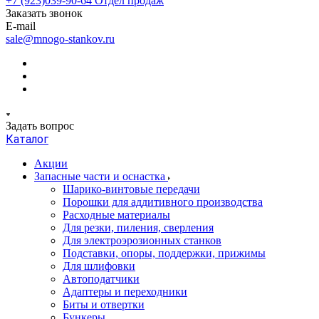
+7 (923)039-90-64
Отдел продаж
Заказать звонок
E-mail
sale@mnogo-stankov.ru
Задать вопрос
Каталог
Акции
Запасные части и оснастка
Шарико-винтовые передачи
Порошки для аддитивного производства
Расходные материалы
Для резки, пиления, сверления
Для электроэрозионных станков
Подставки, опоры, поддержки, прижимы
Для шлифовки
Автоподатчики
Адаптеры и переходники
Биты и отвертки
Бункеры