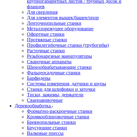
крупногабаритных листов / трубных досок и
фланцев
Для сверления
Для элементов вышек/башен/опор
Ленточнопильные станки
Металлорежущее оборудование
Офортные станки
Протяжные станки
Профилегибочные станки (трубогибы)
Расточные станки
Резьбонарезные манипуляторы
Сварочные аппараты
Шинообрабатывающие станки
Фальцеосадочные станки
Барфидеры
Системы измерения, датчики и щупы
Станки для шлифовки и заточки
Тиски, зажимы, держатели
Cваенавивочные
Деревообработка
Форматно-раскроечные станки
Кромкооблицовочные станки
Бревнопильные станки
Брусующие станки
Валковые прессы