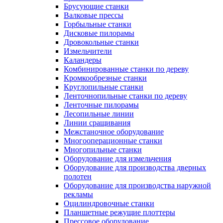
Брусующие станки
Валковые прессы
Горбыльные станки
Дисковые пилорамы
Дровокольные станки
Измельчители
Каландеры
Комбинированные станки по дереву
Кромкообрезные станки
Круглопильные станки
Ленточнопильные станки по дереву
Ленточные пилорамы
Лесопильные линии
Линии сращивания
Межстаночное оборудование
Многооперационные станки
Многопильные станки
Оборудование для измельчения
Оборудование для производства дверных
полотен
Оборудование для производства наружной
рекламы
Оцилиндровочные станки
Планшетные режущие плоттеры
Прессовое оборудование