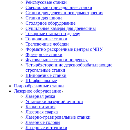
Рейсмусовые станки
Сверлильно-присадочные станки
Станки для деревянного домостроения
Станки для шпона
Столярное оборудование
Сушильные камеры для древесины
Токарные станки по дереву
Торцовочные станки
Трелевочные лебёдки
Форматно-раскроечные центры с ЧПУ
Фрезерные станки
Фуговальные станки по дереву
Четырёхсторонние деревообрабатывающие
строгальные станки
Шипорезные станки
Шлифовальные
Гидроабразивные станки
Лазерное оборудование
Лазерная резка
Установки лазерной очистки
Блоки питания
Лазерная сварка
Лазерно-гравировальные станки
Лазерные головы
Лазерные источники