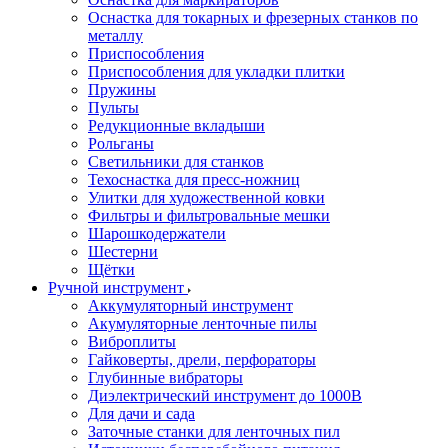
Оснастка для токарных и фрезерных станков по
металлу
Приспособления
Приспособления для укладки плитки
Пружины
Пульты
Редукционные вкладыши
Рольганы
Светильники для станков
Техоснастка для пресс-ножниц
Улитки для художественной ковки
Фильтры и фильтровальные мешки
Шарошкодержатели
Шестерни
Щётки
Ручной инструмент
Аккумуляторный инструмент
Акумуляторные ленточные пилы
Виброплиты
Гайковерты, дрели, перфораторы
Глубинные вибраторы
Диэлектрический инструмент до 1000В
Для дачи и сада
Заточные станки для ленточных пил