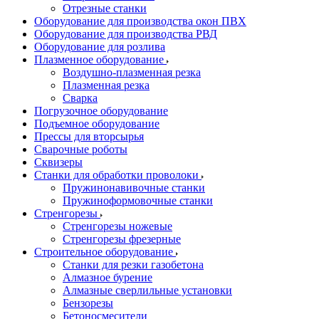
Отрезные станки
Оборудование для производства окон ПВХ
Оборудование для производства РВД
Оборудование для розлива
Плазменное оборудование
Воздушно-плазменная резка
Плазменная резка
Сварка
Погрузочное оборудование
Подъемное оборудование
Прессы для вторсырья
Сварочные роботы
Сквизеры
Станки для обработки проволоки
Пружинонавивочные станки
Пружиноформовочные станки
Стренгорезы
Стренгорезы ножевые
Стренгорезы фрезерные
Строительное оборудование
Станки для резки газобетона
Алмазное бурение
Алмазные сверлильные установки
Бензорезы
Бетоносмесители