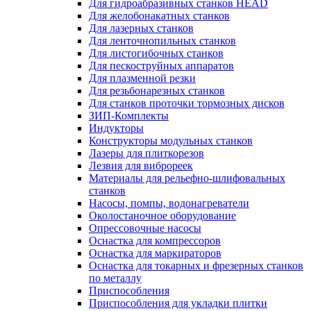
Для гидроабразивных станков HEAD
Для желобонакатных станков
Для лазерных станков
Для ленточнопильных станков
Для листогибочных станков
Для пескоструйных аппаратов
Для плазменной резки
Для резьбонарезных станков
Для станков проточки тормозных дисков
ЗИП-Комплекты
Индукторы
Конструкторы модульных станков
Лазеры для плиткорезов
Лезвия для виброреек
Материалы для рельефно-шлифовальных
станков
Насосы, помпы, водонагреватели
Околостаночное оборудование
Опрессовочные насосы
Оснастка для компрессоров
Оснастка для маркираторов
Оснастка для токарных и фрезерных станков
по металлу
Приспособления
Приспособления для укладки плитки