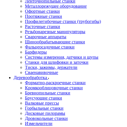
Ленточнопильные станки
Металлорежущее оборудование
Офортные станки
Протяжные станки
Профилегибочные станки (трубогибы)
Расточные станки
Резьбонарезные манипуляторы
Сварочные аппараты
Шинообрабатывающие станки
Фальцеосадочные станки
Барфидеры
Системы измерения, датчики и щупы
Станки для шлифовки и заточки
Тиски, зажимы, держатели
Cваенавивочные
Деревообработка
Форматно-раскроечные станки
Кромкооблицовочные станки
Бревнопильные станки
Брусующие станки
Валковые прессы
Горбыльные станки
Дисковые пилорамы
Дровокольные станки
Измельчители