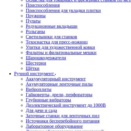
Приспособления
Приспособления для укладки плитки
Пружины
Пульты
Редукционные вкладыши
Рольганы
Светильники для станков
Техоснастка для пресс-ножниц
Улитки для художественной ковки
Фильтры и фильтровальные мешки
Шарошкодержатели
Шестерни
Щётки
Ручной инструмент
Аккумуляторный инструмент
Акумуляторные ленточные пилы
Виброплиты
Гайковерты, дрели, перфораторы
Глубинные вибраторы
Диэлектрический инструмент до 1000В
Для дачи и сада
Заточные станки для ленточных пил
Источники бесперебойного питания
Лабораторное оборудование