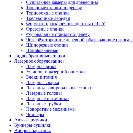
Сушильные камеры для древесины
Токарные станки по дереву
Торцовочные станки
Трелевочные лебёдки
Форматно-раскроечные центры с ЧПУ
Фрезерные станки
Фуговальные станки по дереву
Четырёхсторонние деревообрабатывающие строгал
Шипорезные станки
Шлифовальные
Гидроабразивные станки
Лазерное оборудование
Лазерная резка
Установки лазерной очистки
Блоки питания
Лазерная сварка
Лазерно-гравировальные станки
Лазерные головы
Лазерные источники
Лазерные трубки
Поворотные механизмы
Чиллеры
Автозагрузчики
Бункеры-сушилки
Вибросепараторы