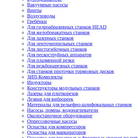
Вакуумные насосы
Винты
Воздуховоды
Гребёнки
Для гидроабразивных станков HEAD
Для желобонакатных станков
Для лазерных станков
Для ленточнопильных станков
Для листогибочных станков
Для пескоструйных аппаратов
Для плазменной резки
Для резьбонарезных станков
Для станков проточки тормозных дисков
ЗИП-Комплекты
Индукторы
Конструкторы модульных станков
Лазеры для плиткорезов
Лезвия для виброреек
Материалы для рельефно-шлифовальных станков
Насосы, помпы, водонагреватели
Околостаночное оборудование
Опрессовочные насосы
Оснастка для компрессоров
Оснастка для маркираторов
Оснастка для токарных и фрезерных станков по мет