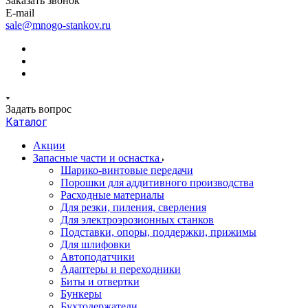
Заказать звонок
E-mail
sale@mnogo-stankov.ru
Задать вопрос
Каталог
Акции
Запасные части и оснастка
Шарико-винтовые передачи
Порошки для аддитивного производства
Расходные материалы
Для резки, пиления, сверления
Для электроэрозионных станков
Подставки, опоры, поддержки, прижимы
Для шлифовки
Автоподатчики
Адаптеры и переходники
Биты и отвертки
Бункеры
Бухтодержатели