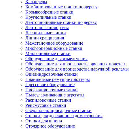
Каландеры
Комбинированные станки по дереву
Кромкообрезные станки
Круглопильные станки
Ленточнопильные станки по дереву
Ленточные пилорамы
Лесопильные линии
Линии сращивания
Межстаночное оборудование
Многооперационные станки
Многопильные станки
Оборудование для измельчения
Оборудование для производства дверных полотен
Оборудование для производства наружной рекламы
Оцилиндровочные станки
Планшетные режущие плоттеры
Прессовое оборудование
Профилировочные станки
Пылеулавливающие агрегаты
Распиловочные станки
Рейсмусовые станки
Сверлильно-присадочные станки
Станки для деревянного домостроения
Станки для шпона
Столярное оборудование