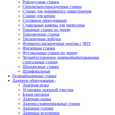
Рейсмусовые станки
Сверлильно-присадочные станки
Станки для деревянного домостроения
Станки для шпона
Столярное оборудование
Сушильные камеры для древесины
Токарные станки по дереву
Торцовочные станки
Трелевочные лебёдки
Форматно-раскроечные центры с ЧПУ
Фрезерные станки
Фуговальные станки по дереву
Четырёхсторонние деревообрабатывающие
строгальные станки
Шипорезные станки
Шлифовальные
Гидроабразивные станки
Лазерное оборудование
Лазерная резка
Установки лазерной очистки
Блоки питания
Лазерная сварка
Лазерно-гравировальные станки
Лазерные головы
Лазерные источники