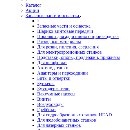
Каталог
Акции
Запасные части и оснастка
Запасные части и оснастка
Шарико-винтовые передачи
Порошки для аддитивного производства
Расходные материалы
Для резки, пиления, сверления
Для электроэрозионных станков
Подставки, опоры, поддержки, прижимы
Для шлифовки
Автоподатчики
Адаптеры и переходники
Биты и отвертки
Бункеры
Бухтодержатели
Вакуумные насосы
Винты
Воздуховоды
Гребёнки
Для гидроабразивных станков HEAD
Для желобонакатных станков
Для лазерных станков