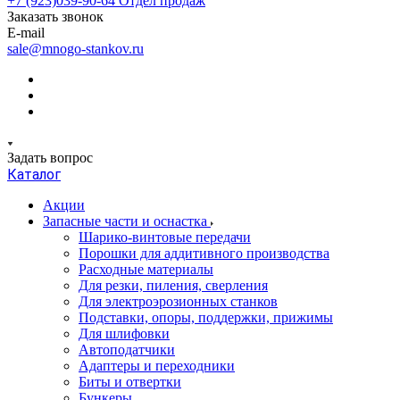
+7 (923)039-90-64
Отдел продаж
Заказать звонок
E-mail
sale@mnogo-stankov.ru
Задать вопрос
Каталог
Акции
Запасные части и оснастка
Шарико-винтовые передачи
Порошки для аддитивного производства
Расходные материалы
Для резки, пиления, сверления
Для электроэрозионных станков
Подставки, опоры, поддержки, прижимы
Для шлифовки
Автоподатчики
Адаптеры и переходники
Биты и отвертки
Бункеры