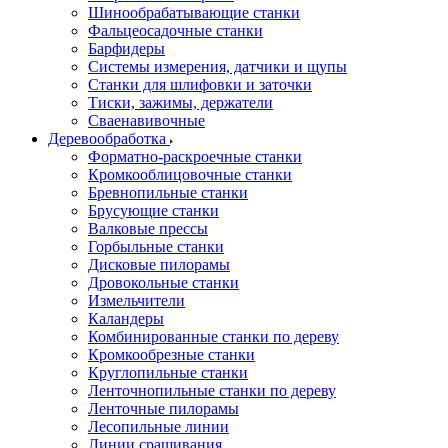
Шинообрабатывающие станки
Фальцеосадочные станки
Барфидеры
Системы измерения, датчики и щупы
Станки для шлифовки и заточки
Тиски, зажимы, держатели
Cваенавивочные
Деревообработка
Форматно-раскроечные станки
Кромкооблицовочные станки
Бревнопильные станки
Брусующие станки
Валковые прессы
Горбыльные станки
Дисковые пилорамы
Дровокольные станки
Измельчители
Каландеры
Комбинированные станки по дереву
Кромкообрезные станки
Круглопильные станки
Ленточнопильные станки по дереву
Ленточные пилорамы
Лесопильные линии
Линии сращивания