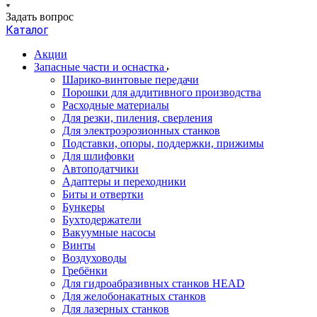
Задать вопрос
Каталог
Акции
Запасные части и оснастка
Шарико-винтовые передачи
Порошки для аддитивного производства
Расходные материалы
Для резки, пиления, сверления
Для электроэрозионных станков
Подставки, опоры, поддержки, прижимы
Для шлифовки
Автоподатчики
Адаптеры и переходники
Биты и отвертки
Бункеры
Бухтодержатели
Вакуумные насосы
Винты
Воздуховоды
Гребёнки
Для гидроабразивных станков HEAD
Для желобонакатных станков
Для лазерных станков