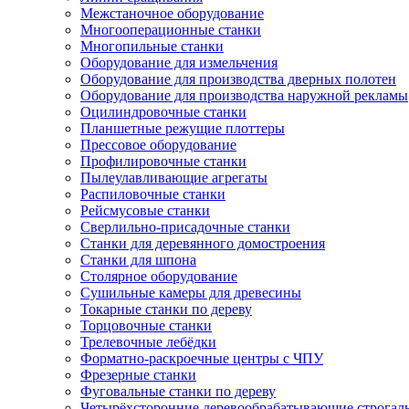
Межстаночное оборудование
Многооперационные станки
Многопильные станки
Оборудование для измельчения
Оборудование для производства дверных полотен
Оборудование для производства наружной рекламы
Оцилиндровочные станки
Планшетные режущие плоттеры
Прессовое оборудование
Профилировочные станки
Пылеулавливающие агрегаты
Распиловочные станки
Рейсмусовые станки
Сверлильно-присадочные станки
Станки для деревянного домостроения
Станки для шпона
Столярное оборудование
Сушильные камеры для древесины
Токарные станки по дереву
Торцовочные станки
Трелевочные лебёдки
Форматно-раскроечные центры с ЧПУ
Фрезерные станки
Фуговальные станки по дереву
Четырёхсторонние деревообрабатывающие строгал