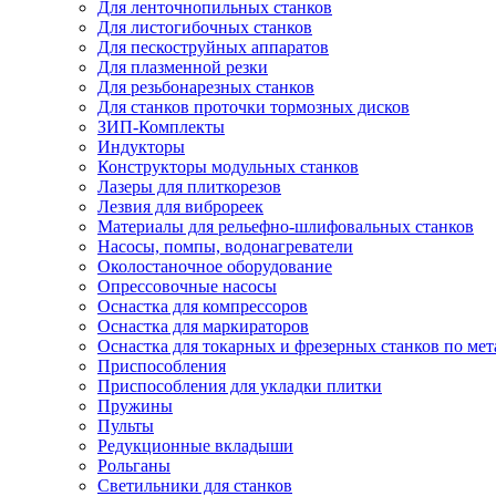
Для ленточнопильных станков
Для листогибочных станков
Для пескоструйных аппаратов
Для плазменной резки
Для резьбонарезных станков
Для станков проточки тормозных дисков
ЗИП-Комплекты
Индукторы
Конструкторы модульных станков
Лазеры для плиткорезов
Лезвия для виброреек
Материалы для рельефно-шлифовальных станков
Насосы, помпы, водонагреватели
Околостаночное оборудование
Опрессовочные насосы
Оснастка для компрессоров
Оснастка для маркираторов
Оснастка для токарных и фрезерных станков по мет
Приспособления
Приспособления для укладки плитки
Пружины
Пульты
Редукционные вкладыши
Рольганы
Светильники для станков