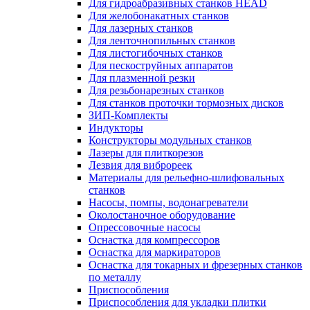
Для гидроабразивных станков HEAD
Для желобонакатных станков
Для лазерных станков
Для ленточнопильных станков
Для листогибочных станков
Для пескоструйных аппаратов
Для плазменной резки
Для резьбонарезных станков
Для станков проточки тормозных дисков
ЗИП-Комплекты
Индукторы
Конструкторы модульных станков
Лазеры для плиткорезов
Лезвия для виброреек
Материалы для рельефно-шлифовальных
станков
Насосы, помпы, водонагреватели
Околостаночное оборудование
Опрессовочные насосы
Оснастка для компрессоров
Оснастка для маркираторов
Оснастка для токарных и фрезерных станков
по металлу
Приспособления
Приспособления для укладки плитки