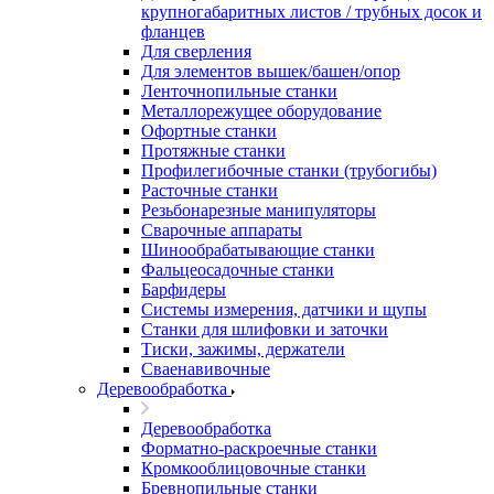
крупногабаритных листов / трубных досок и
фланцев
Для сверления
Для элементов вышек/башен/опор
Ленточнопильные станки
Металлорежущее оборудование
Офортные станки
Протяжные станки
Профилегибочные станки (трубогибы)
Расточные станки
Резьбонарезные манипуляторы
Сварочные аппараты
Шинообрабатывающие станки
Фальцеосадочные станки
Барфидеры
Системы измерения, датчики и щупы
Станки для шлифовки и заточки
Тиски, зажимы, держатели
Cваенавивочные
Деревообработка
Деревообработка
Форматно-раскроечные станки
Кромкооблицовочные станки
Бревнопильные станки