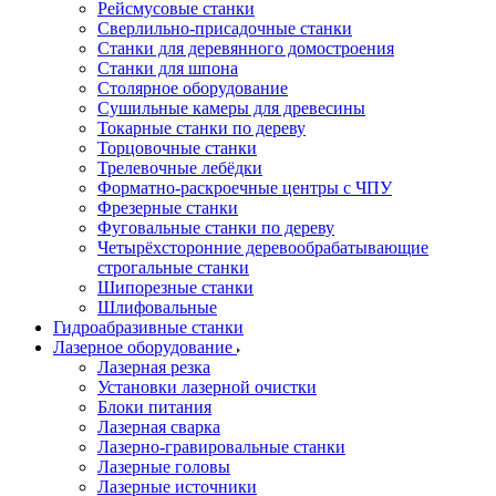
Рейсмусовые станки
Сверлильно-присадочные станки
Станки для деревянного домостроения
Станки для шпона
Столярное оборудование
Сушильные камеры для древесины
Токарные станки по дереву
Торцовочные станки
Трелевочные лебёдки
Форматно-раскроечные центры с ЧПУ
Фрезерные станки
Фуговальные станки по дереву
Четырёхсторонние деревообрабатывающие
строгальные станки
Шипорезные станки
Шлифовальные
Гидроабразивные станки
Лазерное оборудование
Лазерная резка
Установки лазерной очистки
Блоки питания
Лазерная сварка
Лазерно-гравировальные станки
Лазерные головы
Лазерные источники