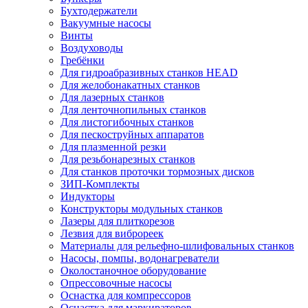
Бухтодержатели
Вакуумные насосы
Винты
Воздуховоды
Гребёнки
Для гидроабразивных станков HEAD
Для желобонакатных станков
Для лазерных станков
Для ленточнопильных станков
Для листогибочных станков
Для пескоструйных аппаратов
Для плазменной резки
Для резьбонарезных станков
Для станков проточки тормозных дисков
ЗИП-Комплекты
Индукторы
Конструкторы модульных станков
Лазеры для плиткорезов
Лезвия для виброреек
Материалы для рельефно-шлифовальных станков
Насосы, помпы, водонагреватели
Околостаночное оборудование
Опрессовочные насосы
Оснастка для компрессоров
Оснастка для маркираторов