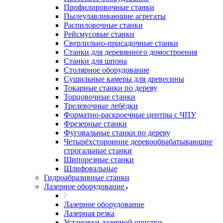
Профилировочные станки
Пылеулавливающие агрегаты
Распиловочные станки
Рейсмусовые станки
Сверлильно-присадочные станки
Станки для деревянного домостроения
Станки для шпона
Столярное оборудование
Сушильные камеры для древесины
Токарные станки по дереву
Торцовочные станки
Трелевочные лебёдки
Форматно-раскроечные центры с ЧПУ
Фрезерные станки
Фуговальные станки по дереву
Четырёхсторонние деревообрабатывающие
строгальные станки
Шипорезные станки
Шлифовальные
Гидроабразивные станки
Лазерное оборудование
Лазерное оборудование
Лазерная резка
Установки лазерной очистки