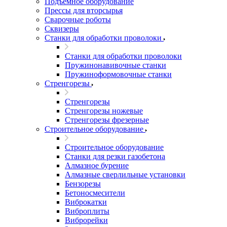
Подъемное оборудование
Прессы для вторсырья
Сварочные роботы
Сквизеры
Станки для обработки проволоки
Станки для обработки проволоки
Пружинонавивочные станки
Пружиноформовочные станки
Стренгорезы
Стренгорезы
Стренгорезы ножевые
Стренгорезы фрезерные
Строительное оборудование
Строительное оборудование
Станки для резки газобетона
Алмазное бурение
Алмазные сверлильные установки
Бензорезы
Бетоносмесители
Виброкатки
Виброплиты
Виброрейки