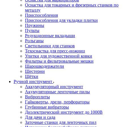
Оснастка для токарных и фрезерных станков по
металлу
Приспособления
Приспособления для укладки плитки
Пружины
Пульты
Редукционные вкладыши
Рольганы
Светильники для станков
Техоснастка для пресс-ножниц
Улитки для художественной ковки
Фильтры и фильтровальные мешки
Шарошкодержатели
Шестерни
Щётки
Ручной инструмент
Аккумуляторный инструмент
Акумуляторные ленточные пилы
Виброплиты
Гайковерты, дрели, перфораторы
Глубинные вибраторы
Диэлектрический инструмент до 1000В
Для дачи и сада
Заточные станки для ленточных пил