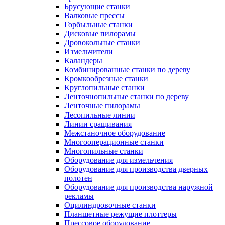
Брусующие станки
Валковые прессы
Горбыльные станки
Дисковые пилорамы
Дровокольные станки
Измельчители
Каландеры
Комбинированные станки по дереву
Кромкообрезные станки
Круглопильные станки
Ленточнопильные станки по дереву
Ленточные пилорамы
Лесопильные линии
Линии сращивания
Межстаночное оборудование
Многооперационные станки
Многопильные станки
Оборудование для измельчения
Оборудование для производства дверных
полотен
Оборудование для производства наружной
рекламы
Оцилиндровочные станки
Планшетные режущие плоттеры
Прессовое оборудование