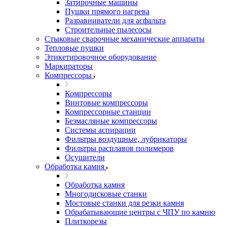
Затирочные машины
Пушки прямого нагрева
Разравниватели для асфальта
Строительные пылесосы
Стыковые сварочные механические аппараты
Тепловые пушки
Этикетировочное оборудование
Маркираторы
Компрессоры
Компрессоры
Винтовые компрессоры
Компрессорные станции
Безмасляные компрессоры
Системы аспирации
Фильтры воздушные, лубрикаторы
Фильтры расплавов полимеров
Осушители
Обработка камня
Обработка камня
Многодисковые станки
Мостовые станки для резки камня
Обрабатывающие центры с ЧПУ по камню
Плиткорезы