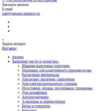
+7 (923)039-90-64
Отдел продаж
Заказать звонок
E-mail
sale@mnogo-stankov.ru
Задать вопрос
Каталог
Акции
Запасные части и оснастка
Шарико-винтовые передачи
Порошки для аддитивного производства
Расходные материалы
Для резки, пиления, сверления
Для электроэрозионных станков
Подставки, опоры, поддержки, прижимы
Для шлифовки
Автоподатчики
Адаптеры и переходники
Биты и отвертки
Бункеры