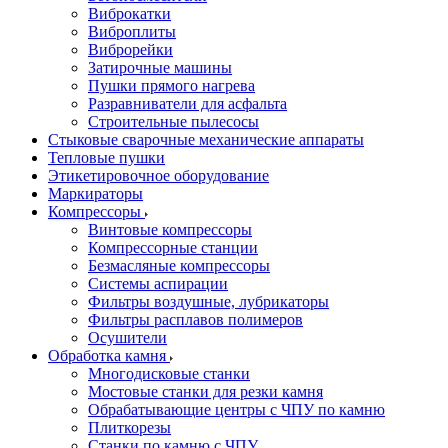
Виброкатки
Виброплиты
Виброрейки
Затирочные машины
Пушки прямого нагрева
Разравниватели для асфальта
Строительные пылесосы
Стыковые сварочные механические аппараты
Тепловые пушки
Этикетировочное оборудование
Маркираторы
Компрессоры
Винтовые компрессоры
Компрессорные станции
Безмасляные компрессоры
Системы аспирации
Фильтры воздушные, лубрикаторы
Фильтры расплавов полимеров
Осушители
Обработка камня
Многодисковые станки
Мостовые станки для резки камня
Обрабатывающие центры с ЧПУ по камню
Плиткорезы
Станки по камню с ЧПУ