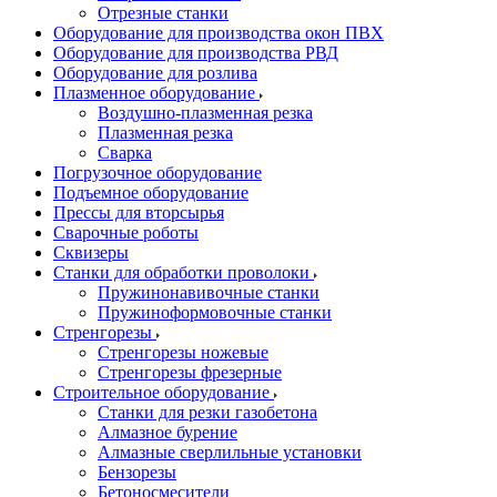
Отрезные станки
Оборудование для производства окон ПВХ
Оборудование для производства РВД
Оборудование для розлива
Плазменное оборудование
Воздушно-плазменная резка
Плазменная резка
Сварка
Погрузочное оборудование
Подъемное оборудование
Прессы для вторсырья
Сварочные роботы
Сквизеры
Станки для обработки проволоки
Пружинонавивочные станки
Пружиноформовочные станки
Стренгорезы
Стренгорезы ножевые
Стренгорезы фрезерные
Строительное оборудование
Станки для резки газобетона
Алмазное бурение
Алмазные сверлильные установки
Бензорезы
Бетоносмесители