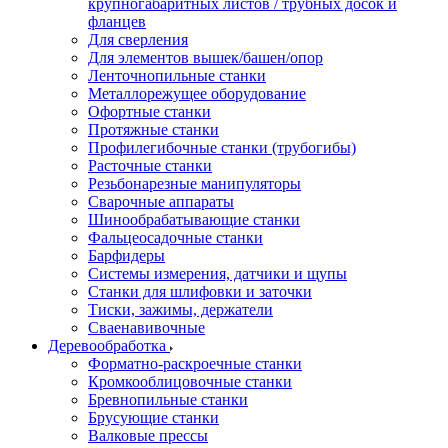
крупногабаритных листов / трубных досок и
фланцев
Для сверления
Для элементов вышек/башен/опор
Ленточнопильные станки
Металлорежущее оборудование
Офортные станки
Протяжные станки
Профилегибочные станки (трубогибы)
Расточные станки
Резьбонарезные манипуляторы
Сварочные аппараты
Шинообрабатывающие станки
Фальцеосадочные станки
Барфидеры
Системы измерения, датчики и щупы
Станки для шлифовки и заточки
Тиски, зажимы, держатели
Cваенавивочные
Деревообработка
Форматно-раскроечные станки
Кромкооблицовочные станки
Бревнопильные станки
Брусующие станки
Валковые прессы