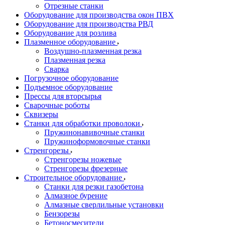
Отрезные станки
Оборудование для производства окон ПВХ
Оборудование для производства РВД
Оборудование для розлива
Плазменное оборудование
Воздушно-плазменная резка
Плазменная резка
Сварка
Погрузочное оборудование
Подъемное оборудование
Прессы для вторсырья
Сварочные роботы
Сквизеры
Станки для обработки проволоки
Пружинонавивочные станки
Пружиноформовочные станки
Стренгорезы
Стренгорезы ножевые
Стренгорезы фрезерные
Строительное оборудование
Станки для резки газобетона
Алмазное бурение
Алмазные сверлильные установки
Бензорезы
Бетоносмесители