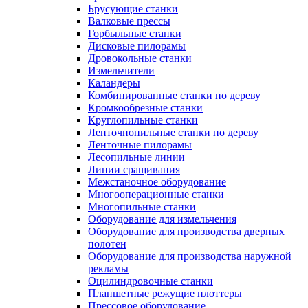
Брусующие станки
Валковые прессы
Горбыльные станки
Дисковые пилорамы
Дровокольные станки
Измельчители
Каландеры
Комбинированные станки по дереву
Кромкообрезные станки
Круглопильные станки
Ленточнопильные станки по дереву
Ленточные пилорамы
Лесопильные линии
Линии сращивания
Межстаночное оборудование
Многооперационные станки
Многопильные станки
Оборудование для измельчения
Оборудование для производства дверных
полотен
Оборудование для производства наружной
рекламы
Оцилиндровочные станки
Планшетные режущие плоттеры
Прессовое оборудование