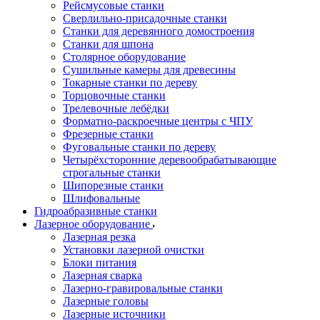
Рейсмусовые станки
Сверлильно-присадочные станки
Станки для деревянного домостроения
Станки для шпона
Столярное оборудование
Сушильные камеры для древесины
Токарные станки по дереву
Торцовочные станки
Трелевочные лебёдки
Форматно-раскроечные центры с ЧПУ
Фрезерные станки
Фуговальные станки по дереву
Четырёхсторонние деревообрабатывающие
строгальные станки
Шипорезные станки
Шлифовальные
Гидроабразивные станки
Лазерное оборудование
Лазерная резка
Установки лазерной очистки
Блоки питания
Лазерная сварка
Лазерно-гравировальные станки
Лазерные головы
Лазерные источники