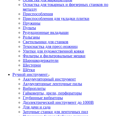
Оснастка для токарных и фрезерных станков по
металлу
Приспособления
Приспособления для укладки плитки
Пружины
Пульты
Редукционные вкладыши
Рольганы
Светильники для станков
Техоснастка для пресс-ножниц
Улитки для художественной ковки
Фильтры и фильтровальные мешки
Шарошкодержатели
Шестерни
Щётки
Ручной инструмент
Аккумуляторный инструмент
Акумуляторные ленточные пилы
Виброплиты
Гайковерты, дрели, перфораторы
Глубинные вибраторы
Диэлектрический инструмент до 1000В
Для дачи и сада
Заточные станки для ленточных пил