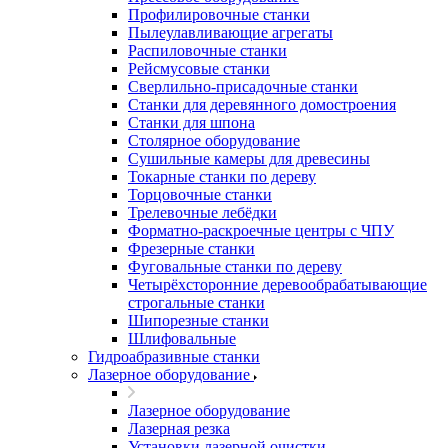
Профилировочные станки
Пылеулавливающие агрегаты
Распиловочные станки
Рейсмусовые станки
Сверлильно-присадочные станки
Станки для деревянного домостроения
Станки для шпона
Столярное оборудование
Сушильные камеры для древесины
Токарные станки по дереву
Торцовочные станки
Трелевочные лебёдки
Форматно-раскроечные центры с ЧПУ
Фрезерные станки
Фуговальные станки по дереву
Четырёхсторонние деревообрабатывающие
строгальные станки
Шипорезные станки
Шлифовальные
Гидроабразивные станки
Лазерное оборудование
Лазерное оборудование
Лазерная резка
Установки лазерной очистки