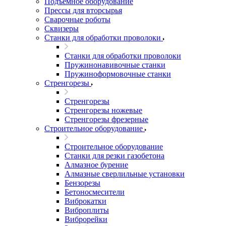
Подъемное оборудование
Прессы для вторсырья
Сварочные роботы
Сквизеры
Станки для обработки проволоки
Станки для обработки проволоки
Пружинонавивочные станки
Пружиноформовочные станки
Стренгорезы
Стренгорезы
Стренгорезы ножевые
Стренгорезы фрезерные
Строительное оборудование
Строительное оборудование
Станки для резки газобетона
Алмазное бурение
Алмазные сверлильные установки
Бензорезы
Бетоносмесители
Виброкатки
Виброплиты
Виброрейки