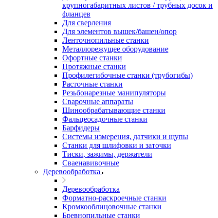
крупногабаритных листов / трубных досок и
фланцев
Для сверления
Для элементов вышек/башен/опор
Ленточнопильные станки
Металлорежущее оборудование
Офортные станки
Протяжные станки
Профилегибочные станки (трубогибы)
Расточные станки
Резьбонарезные манипуляторы
Сварочные аппараты
Шинообрабатывающие станки
Фальцеосадочные станки
Барфидеры
Системы измерения, датчики и щупы
Станки для шлифовки и заточки
Тиски, зажимы, держатели
Cваенавивочные
Деревообработка
Деревообработка
Форматно-раскроечные станки
Кромкооблицовочные станки
Бревнопильные станки