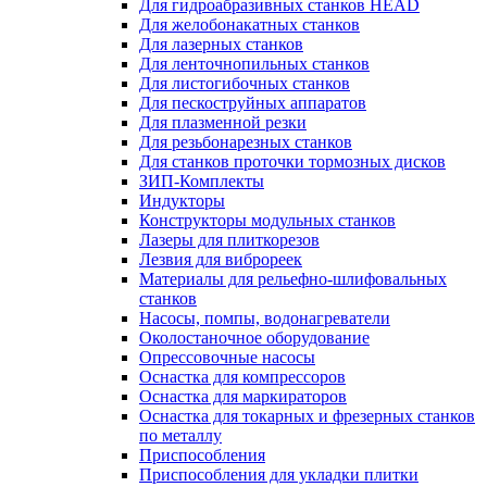
Для гидроабразивных станков HEAD
Для желобонакатных станков
Для лазерных станков
Для ленточнопильных станков
Для листогибочных станков
Для пескоструйных аппаратов
Для плазменной резки
Для резьбонарезных станков
Для станков проточки тормозных дисков
ЗИП-Комплекты
Индукторы
Конструкторы модульных станков
Лазеры для плиткорезов
Лезвия для виброреек
Материалы для рельефно-шлифовальных
станков
Насосы, помпы, водонагреватели
Околостаночное оборудование
Опрессовочные насосы
Оснастка для компрессоров
Оснастка для маркираторов
Оснастка для токарных и фрезерных станков
по металлу
Приспособления
Приспособления для укладки плитки