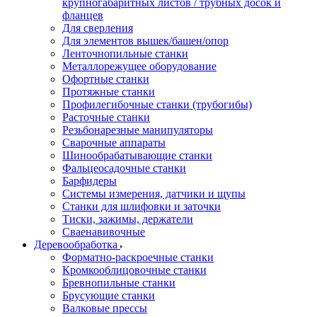
крупногабаритных листов / трубных досок и
фланцев
Для сверления
Для элементов вышек/башен/опор
Ленточнопильные станки
Металлорежущее оборудование
Офортные станки
Протяжные станки
Профилегибочные станки (трубогибы)
Расточные станки
Резьбонарезные манипуляторы
Сварочные аппараты
Шинообрабатывающие станки
Фальцеосадочные станки
Барфидеры
Системы измерения, датчики и щупы
Станки для шлифовки и заточки
Тиски, зажимы, держатели
Cваенавивочные
Деревообработка
Форматно-раскроечные станки
Кромкооблицовочные станки
Бревнопильные станки
Брусующие станки
Валковые прессы