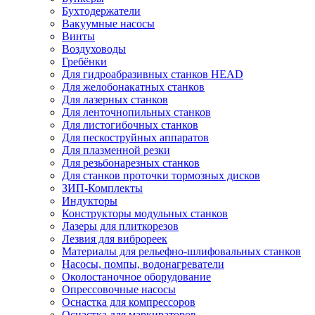
Бухтодержатели
Вакуумные насосы
Винты
Воздуховоды
Гребёнки
Для гидроабразивных станков HEAD
Для желобонакатных станков
Для лазерных станков
Для ленточнопильных станков
Для листогибочных станков
Для пескоструйных аппаратов
Для плазменной резки
Для резьбонарезных станков
Для станков проточки тормозных дисков
ЗИП-Комплекты
Индукторы
Конструкторы модульных станков
Лазеры для плиткорезов
Лезвия для виброреек
Материалы для рельефно-шлифовальных станков
Насосы, помпы, водонагреватели
Околостаночное оборудование
Опрессовочные насосы
Оснастка для компрессоров
Оснастка для маркираторов