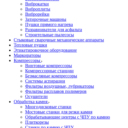
Виброкатки
Виброплиты
Виброрейки
Затирочные машины
Пушки прямого нагрева
Разравниватели для асфальта
Строительные пылесосы
Стыковые сварочные механические аппараты
Тепловые пушки
Этикетировочное оборудование
Маркираторы
Компрессоры
Винтовые компрессоры
Компрессорные станции
Безмасляные компрессоры
Системы аспирации
Фильтры воздушные, лубрикаторы
Фильтры расплавов полимеров
Осушители
Обработка камня
Многодисковые станки
Мостовые станки для резки камня
Обрабатывающие центры с ЧПУ по камню
Плиткорезы
Станки по камню с ЧПУ