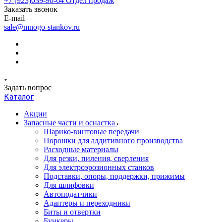
+7 (923)039-90-64
Отдел продаж
Заказать звонок
E-mail
sale@mnogo-stankov.ru
Задать вопрос
Каталог
Акции
Запасные части и оснастка
Шарико-винтовые передачи
Порошки для аддитивного производства
Расходные материалы
Для резки, пиления, сверления
Для электроэрозионных станков
Подставки, опоры, поддержки, прижимы
Для шлифовки
Автоподатчики
Адаптеры и переходники
Биты и отвертки
Бункеры