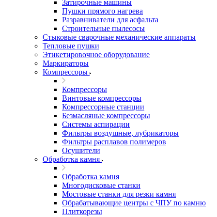
Затирочные машины
Пушки прямого нагрева
Разравниватели для асфальта
Строительные пылесосы
Стыковые сварочные механические аппараты
Тепловые пушки
Этикетировочное оборудование
Маркираторы
Компрессоры
Компрессоры
Винтовые компрессоры
Компрессорные станции
Безмасляные компрессоры
Системы аспирации
Фильтры воздушные, лубрикаторы
Фильтры расплавов полимеров
Осушители
Обработка камня
Обработка камня
Многодисковые станки
Мостовые станки для резки камня
Обрабатывающие центры с ЧПУ по камню
Плиткорезы