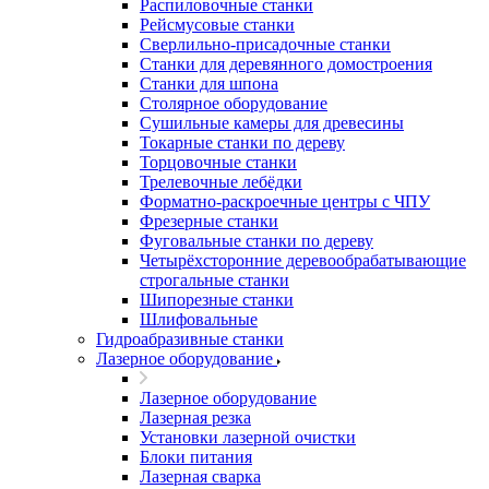
Распиловочные станки
Рейсмусовые станки
Сверлильно-присадочные станки
Станки для деревянного домостроения
Станки для шпона
Столярное оборудование
Сушильные камеры для древесины
Токарные станки по дереву
Торцовочные станки
Трелевочные лебёдки
Форматно-раскроечные центры с ЧПУ
Фрезерные станки
Фуговальные станки по дереву
Четырёхсторонние деревообрабатывающие
строгальные станки
Шипорезные станки
Шлифовальные
Гидроабразивные станки
Лазерное оборудование
Лазерное оборудование
Лазерная резка
Установки лазерной очистки
Блоки питания
Лазерная сварка