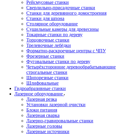
Рейсмусовые станки
Сверлильно-присадочные станки
Станки для деревянного домостроения
Станки для шпона
Столярное оборудование
Сушильные камеры для древесины
Токарные станки по дереву
Торцовочные станки
Трелевочные лебёдки
Форматно-раскроечные центры с ЧПУ
Фрезерные станки
Фуговальные станки по дереву
Четырёхсторонние деревообрабатывающие
строгальные станки
Шипорезные станки
Шлифовальные
Гидроабразивные станки
Лазерное оборудование
Лазерная резка
Установки лазерной очистки
Блоки питания
Лазерная сварка
Лазерно-гравировальные станки
Лазерные головы
Лазерные источники