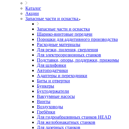
Каталог
Акции
Запасные части и оснастка
Запасные части и оснастка
Шарико-винтовые передачи
Порошки для аддитивного производства
Расходные материалы
Для резки, пиления, сверления
Для электроэрозионных станков
Подставки, опоры, поддержки, прижимы
Для шлифовки
Автоподатчики
Адаптеры и переходники
Биты и отвертки
Бункеры
Бухтодержатели
Вакуумные насосы
Винты
Воздуховоды
Гребёнки
Для гидроабразивных станков HEAD
Для желобонакатных станков
Для лазерных станков