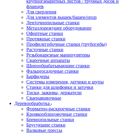
крупногабаритных листов / трубных досок и
фланцев
Для сверления
Для элементов вышек/башен/опор
Ленточнопильные станки
Металлорежущее оборудование
Офортные станки
Протяжные станки
Профилегибочные станки (трубогибы)
Расточные станки
Резьбонарезные манипуляторы
Сварочные аппараты
Шинообрабатывающие станки
Фальцеосадочные станки
Барфидеры
Системы измерения, датчики и щупы
Станки для шлифовки и заточки
Тиски, зажимы, держатели
Cваенавивочные
Деревообработка
Форматно-раскроечные станки
Кромкооблицовочные станки
Бревнопильные станки
Брусующие станки
Валковые прессы