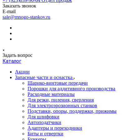
+7 (923)039-90-64
Отдел продаж
Заказать звонок
E-mail
sale@mnogo-stankov.ru
Задать вопрос
Каталог
Акции
Запасные части и оснастка
Шарико-винтовые передачи
Порошки для аддитивного производства
Расходные материалы
Для резки, пиления, сверления
Для электроэрозионных станков
Подставки, опоры, поддержки, прижимы
Для шлифовки
Автоподатчики
Адаптеры и переходники
Биты и отвертки
Бункеры