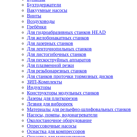
Бухтодержатели
Вакуумные насосы
Винты
Воздуховоды
Гребёнки
Для гидроабразивных станков HEAD
Для желобонакатных станков
Для лазерных станков
Для ленточнопильных станков
Для листогибочных станков
Для пескоструйных аппаратов
Для плазменной резки
Для резьбонарезных станков
Для станков проточки тормозных дисков
ЗИП-Комплекты
Индукторы
Конструкторы модульных станков
Лазеры для плиткорезов
Лезвия для виброреек
Материалы для рельефно-шлифовальных станков
Насосы, помпы, водонагреватели
Околостаночное оборудование
Опрессовочные насосы
Оснастка для компрессоров
Оснастка для маркираторов