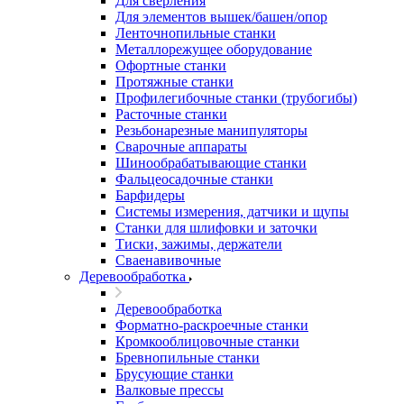
Для сверления
Для элементов вышек/башен/опор
Ленточнопильные станки
Металлорежущее оборудование
Офортные станки
Протяжные станки
Профилегибочные станки (трубогибы)
Расточные станки
Резьбонарезные манипуляторы
Сварочные аппараты
Шинообрабатывающие станки
Фальцеосадочные станки
Барфидеры
Системы измерения, датчики и щупы
Станки для шлифовки и заточки
Тиски, зажимы, держатели
Cваенавивочные
Деревообработка
Деревообработка
Форматно-раскроечные станки
Кромкооблицовочные станки
Бревнопильные станки
Брусующие станки
Валковые прессы