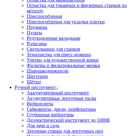
Оснастка для токарных и фрезерных станков по
металлу
Приспособления
Приспособления для укладки плитки
Пружины
Пульты
Редукционные вкладыши
Рольганы
Светильники для станков
Техоснастка для пресс-ножниц
Улитки для художественной ковки
Фильтры и фильтровальные мешки
Шарошкодержатели
Шестерни
Щётки
Ручной инструмент
Аккумуляторный инструмент
Акумуляторные ленточные пилы
Виброплиты
Гайковерты, дрели, перфораторы
Глубинные вибраторы
Диэлектрический инструмент до 1000В
Для дачи и сада
Заточные станки для ленточных пил