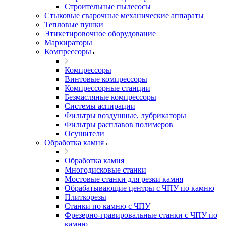
Строительные пылесосы
Стыковые сварочные механические аппараты
Тепловые пушки
Этикетировочное оборудование
Маркираторы
Компрессоры
Компрессоры
Винтовые компрессоры
Компрессорные станции
Безмасляные компрессоры
Системы аспирации
Фильтры воздушные, лубрикаторы
Фильтры расплавов полимеров
Осушители
Обработка камня
Обработка камня
Многодисковые станки
Мостовые станки для резки камня
Обрабатывающие центры с ЧПУ по камню
Плиткорезы
Станки по камню с ЧПУ
Фрезерно-гравировальные станки с ЧПУ по
камню