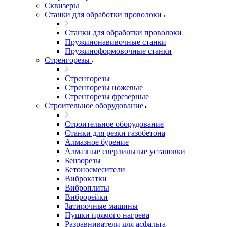
Сквизеры
Станки для обработки проволоки
Станки для обработки проволоки
Пружинонавивочные станки
Пружиноформовочные станки
Стренгорезы
Стренгорезы
Стренгорезы ножевые
Стренгорезы фрезерные
Строительное оборудование
Строительное оборудование
Станки для резки газобетона
Алмазное бурение
Алмазные сверлильные установки
Бензорезы
Бетоносмесители
Виброкатки
Виброплиты
Виброрейки
Затирочные машины
Пушки прямого нагрева
Разравниватели для асфальта