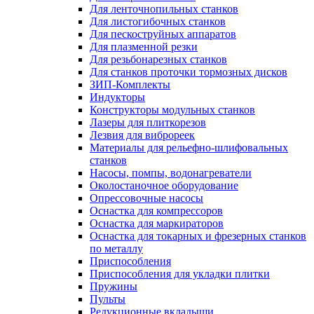
Для ленточнопильных станков
Для листогибочных станков
Для пескоструйных аппаратов
Для плазменной резки
Для резьбонарезных станков
Для станков проточки тормозных дисков
ЗИП-Комплекты
Индукторы
Конструкторы модульных станков
Лазеры для плиткорезов
Лезвия для виброреек
Материалы для рельефно-шлифовальных
станков
Насосы, помпы, водонагреватели
Околостаночное оборудование
Опрессовочные насосы
Оснастка для компрессоров
Оснастка для маркираторов
Оснастка для токарных и фрезерных станков
по металлу
Приспособления
Приспособления для укладки плитки
Пружины
Пульты
Редукционные вкладыши