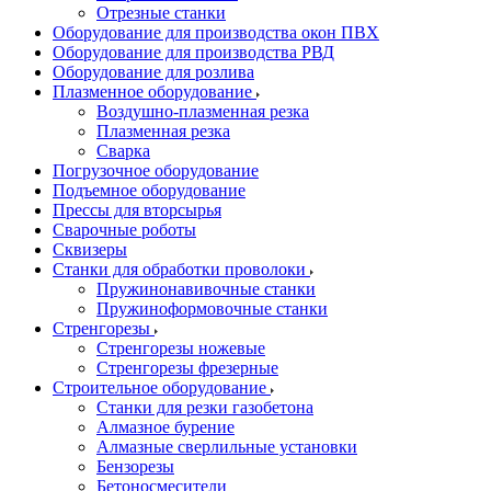
Отрезные станки
Оборудование для производства окон ПВХ
Оборудование для производства РВД
Оборудование для розлива
Плазменное оборудование
Воздушно-плазменная резка
Плазменная резка
Сварка
Погрузочное оборудование
Подъемное оборудование
Прессы для вторсырья
Сварочные роботы
Сквизеры
Станки для обработки проволоки
Пружинонавивочные станки
Пружиноформовочные станки
Стренгорезы
Стренгорезы ножевые
Стренгорезы фрезерные
Строительное оборудование
Станки для резки газобетона
Алмазное бурение
Алмазные сверлильные установки
Бензорезы
Бетоносмесители