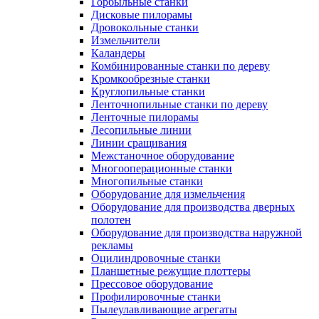
Горбыльные станки
Дисковые пилорамы
Дровокольные станки
Измельчители
Каландеры
Комбинированные станки по дереву
Кромкообрезные станки
Круглопильные станки
Ленточнопильные станки по дереву
Ленточные пилорамы
Лесопильные линии
Линии сращивания
Межстаночное оборудование
Многооперационные станки
Многопильные станки
Оборудование для измельчения
Оборудование для производства дверных
полотен
Оборудование для производства наружной
рекламы
Оцилиндровочные станки
Планшетные режущие плоттеры
Прессовое оборудование
Профилировочные станки
Пылеулавливающие агрегаты