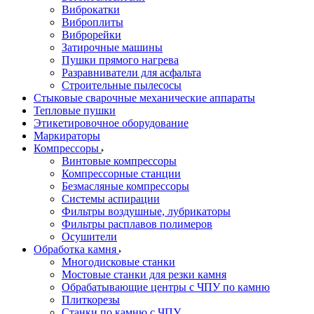
Виброкатки
Виброплиты
Виброрейки
Затирочные машины
Пушки прямого нагрева
Разравниватели для асфальта
Строительные пылесосы
Стыковые сварочные механические аппараты
Тепловые пушки
Этикетировочное оборудование
Маркираторы
Компрессоры
Винтовые компрессоры
Компрессорные станции
Безмасляные компрессоры
Системы аспирации
Фильтры воздушные, лубрикаторы
Фильтры расплавов полимеров
Осушители
Обработка камня
Многодисковые станки
Мостовые станки для резки камня
Обрабатывающие центры с ЧПУ по камню
Плиткорезы
Станки по камню с ЧПУ