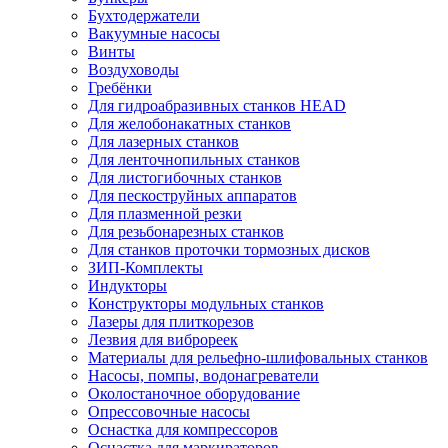
Бухтодержатели
Вакуумные насосы
Винты
Воздуховоды
Гребёнки
Для гидроабразивных станков HEAD
Для желобонакатных станков
Для лазерных станков
Для ленточнопильных станков
Для листогибочных станков
Для пескоструйных аппаратов
Для плазменной резки
Для резьбонарезных станков
Для станков проточки тормозных дисков
ЗИП-Комплекты
Индукторы
Конструкторы модульных станков
Лазеры для плиткорезов
Лезвия для виброреек
Материалы для рельефно-шлифовальных станков
Насосы, помпы, водонагреватели
Околостаночное оборудование
Опрессовочные насосы
Оснастка для компрессоров
Оснастка для маркираторов