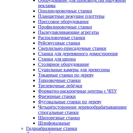
Оборудование для производства наружной
рекламы
Оцилиндровочные станки
Планшетные режущие плоттеры
Прессовое оборудование
Профилировочные станки
Пылеулавливающие агрегаты
Распиловочные станки
Рейсмусовые станки
Сверлильно-присадочные станки
Станки для деревянного домостроения
Станки для шпона
Столярное оборудование
Сушильные камеры для древесины
Токарные станки по дереву
Торцовочные станки
Трелевочные лебёдки
Форматно-раскроечные центры с ЧПУ
Фрезерные станки
Фуговальные станки по дереву
Четырёхсторонние деревообрабатывающие
строгальные станки
Шипорезные станки
Шлифовальные
Гидроабразивные станки