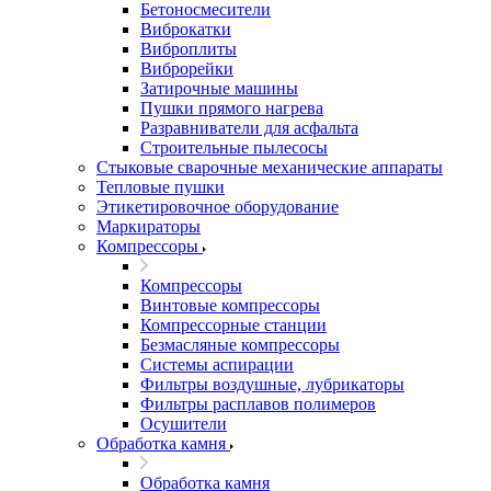
Бетоносмесители
Виброкатки
Виброплиты
Виброрейки
Затирочные машины
Пушки прямого нагрева
Разравниватели для асфальта
Строительные пылесосы
Стыковые сварочные механические аппараты
Тепловые пушки
Этикетировочное оборудование
Маркираторы
Компрессоры
Компрессоры
Винтовые компрессоры
Компрессорные станции
Безмасляные компрессоры
Системы аспирации
Фильтры воздушные, лубрикаторы
Фильтры расплавов полимеров
Осушители
Обработка камня
Обработка камня