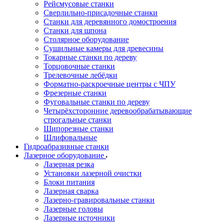
Рейсмусовые станки
Сверлильно-присадочные станки
Станки для деревянного домостроения
Станки для шпона
Столярное оборудование
Сушильные камеры для древесины
Токарные станки по дереву
Торцовочные станки
Трелевочные лебёдки
Форматно-раскроечные центры с ЧПУ
Фрезерные станки
Фуговальные станки по дереву
Четырёхсторонние деревообрабатывающие
строгальные станки
Шипорезные станки
Шлифовальные
Гидроабразивные станки
Лазерное оборудование
Лазерная резка
Установки лазерной очистки
Блоки питания
Лазерная сварка
Лазерно-гравировальные станки
Лазерные головы
Лазерные источники