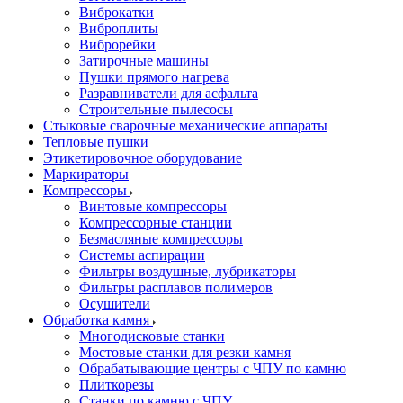
Виброкатки
Виброплиты
Виброрейки
Затирочные машины
Пушки прямого нагрева
Разравниватели для асфальта
Строительные пылесосы
Стыковые сварочные механические аппараты
Тепловые пушки
Этикетировочное оборудование
Маркираторы
Компрессоры
Винтовые компрессоры
Компрессорные станции
Безмасляные компрессоры
Системы аспирации
Фильтры воздушные, лубрикаторы
Фильтры расплавов полимеров
Осушители
Обработка камня
Многодисковые станки
Мостовые станки для резки камня
Обрабатывающие центры с ЧПУ по камню
Плиткорезы
Станки по камню с ЧПУ