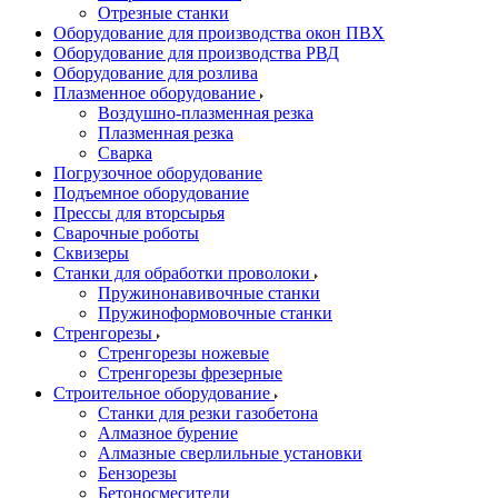
Отрезные станки
Оборудование для производства окон ПВХ
Оборудование для производства РВД
Оборудование для розлива
Плазменное оборудование
Воздушно-плазменная резка
Плазменная резка
Сварка
Погрузочное оборудование
Подъемное оборудование
Прессы для вторсырья
Сварочные роботы
Сквизеры
Станки для обработки проволоки
Пружинонавивочные станки
Пружиноформовочные станки
Стренгорезы
Стренгорезы ножевые
Стренгорезы фрезерные
Строительное оборудование
Станки для резки газобетона
Алмазное бурение
Алмазные сверлильные установки
Бензорезы
Бетоносмесители