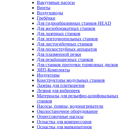
Вакуумные насосы
Винты
Воздуховоды
Гребёнки
Для гидроабразивных станков HEAD
Для желобонакатных станков
Для лазерных станков
Для ленточнопильных станков
Для листогибочных станков
Для пескоструйных аппаратов
Для плазменной резки
Для резьбонарезных станков
Для станков проточки тормозных дисков
ЗИП-Комплекты
Индукторы
Конструкторы модульных станков
Лазеры для плиткорезов
Лезвия для виброреек
Материалы для рельефно-шлифовальных
станков
Насосы, помпы, водонагреватели
Околостаночное оборудование
Опрессовочные насосы
Оснастка для компрессоров
Оснастка для маркираторов