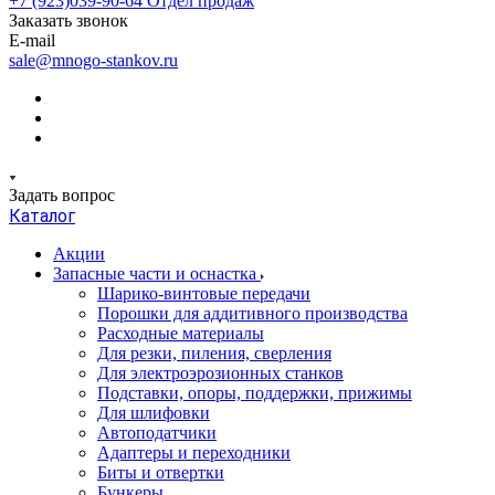
+7 (923)039-90-64
Отдел продаж
Заказать звонок
E-mail
sale@mnogo-stankov.ru
Задать вопрос
Каталог
Акции
Запасные части и оснастка
Шарико-винтовые передачи
Порошки для аддитивного производства
Расходные материалы
Для резки, пиления, сверления
Для электроэрозионных станков
Подставки, опоры, поддержки, прижимы
Для шлифовки
Автоподатчики
Адаптеры и переходники
Биты и отвертки
Бункеры