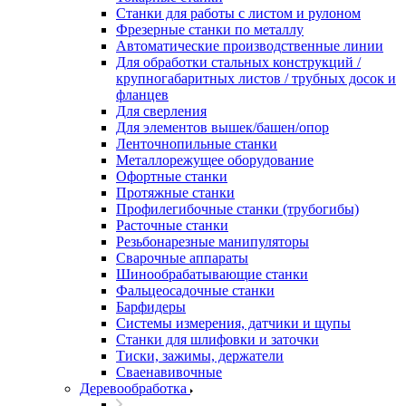
Станки для работы с листом и рулоном
Фрезерные станки по металлу
Автоматические производственные линии
Для обработки стальных конструкций /
крупногабаритных листов / трубных досок и
фланцев
Для сверления
Для элементов вышек/башен/опор
Ленточнопильные станки
Металлорежущее оборудование
Офортные станки
Протяжные станки
Профилегибочные станки (трубогибы)
Расточные станки
Резьбонарезные манипуляторы
Сварочные аппараты
Шинообрабатывающие станки
Фальцеосадочные станки
Барфидеры
Системы измерения, датчики и щупы
Станки для шлифовки и заточки
Тиски, зажимы, держатели
Cваенавивочные
Деревообработка