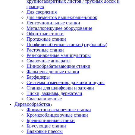
крупногабаритных листов / трубных досок и
фланцев
Для сверления
Для элементов вышек/башен/опор
Ленточнопильные станки
Металлорежущее оборудование
Офортные станки
Протяжные станки
Профилегибочные станки (трубогибы)
Расточные станки
Резьбонарезные манипуляторы
Сварочные аппараты
Шинообрабатывающие станки
Фальцеосадочные станки
Барфидеры
Системы измерения, датчики и щупы
Станки для шлифовки и заточки
Тиски, зажимы, держатели
Cваенавивочные
Деревообработка
Форматно-раскроечные станки
Кромкооблицовочные станки
Бревнопильные станки
Брусующие станки
Валковые прессы