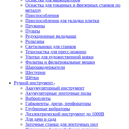
Оснастка для токарных и фрезерных станков по
металлу
Приспособления
Приспособления для укладки плитки
Пружины
Пульты
Редукционные вкладыши
Рольганы
Светильники для станков
Техоснастка для пресс-ножниц
Улитки для художественной ковки
Фильтры и фильтровальные мешки
Шарошкодержатели
Шестерни
Щётки
Ручной инструмент
Аккумуляторный инструмент
Акумуляторные ленточные пилы
Виброплиты
Гайковерты, дрели, перфораторы
Глубинные вибраторы
Диэлектрический инструмент до 1000В
Для дачи и сада
Заточные станки для ленточных пил