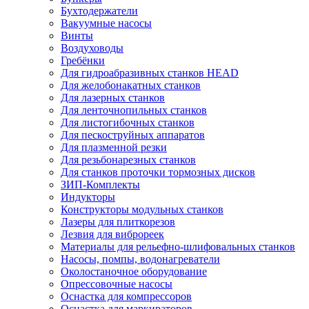
Бухтодержатели
Вакуумные насосы
Винты
Воздуховоды
Гребёнки
Для гидроабразивных станков HEAD
Для желобонакатных станков
Для лазерных станков
Для ленточнопильных станков
Для листогибочных станков
Для пескоструйных аппаратов
Для плазменной резки
Для резьбонарезных станков
Для станков проточки тормозных дисков
ЗИП-Комплекты
Индукторы
Конструкторы модульных станков
Лазеры для плиткорезов
Лезвия для виброреек
Материалы для рельефно-шлифовальных станков
Насосы, помпы, водонагреватели
Околостаночное оборудование
Опрессовочные насосы
Оснастка для компрессоров
Оснастка для маркираторов