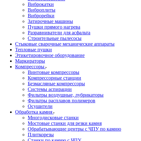
Виброкатки
Виброплиты
Виброрейки
Затирочные машины
Пушки прямого нагрева
Разравниватели для асфальта
Строительные пылесосы
Стыковые сварочные механические аппараты
Тепловые пушки
Этикетировочное оборудование
Маркираторы
Компрессоры
Винтовые компрессоры
Компрессорные станции
Безмасляные компрессоры
Системы аспирации
Фильтры воздушные, лубрикаторы
Фильтры расплавов полимеров
Осушители
Обработка камня
Многодисковые станки
Мостовые станки для резки камня
Обрабатывающие центры с ЧПУ по камню
Плиткорезы
Станки по камню с ЧПУ