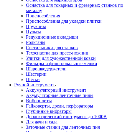
Оснастка для токарных и фрезерных станков по
металлу
Приспособления
Приспособления для укладки плитки
Пружины
Пульты
Редукционные вкладыши
Рольганы
Светильники для станков
Техоснастка для пресс-ножниц
Улитки для художественной ковки
Фильтры и фильтровальные мешки
Шарошкодержатели
Шестерни
Щётки
Ручной инструмент
Аккумуляторный инструмент
Акумуляторные ленточные пилы
Виброплиты
Гайковерты, дрели, перфораторы
Глубинные вибраторы
Диэлектрический инструмент до 1000В
Для дачи и сада
Заточные станки для ленточных пил