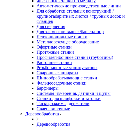
Фрезерные станки по металлу
Автоматические производственные линии
Для обработки стальных конструкций /
крупногабаритных листов / трубных досок и
фланцев
Для сверления
Для элементов вышек/башен/опор
Ленточнопильные станки
Металлорежущее оборудование
Офортные станки
Протяжные станки
Профилегибочные станки (трубогибы)
Расточные станки
Резьбонарезные манипуляторы
Сварочные аппараты
Шинообрабатывающие станки
Фальцеосадочные станки
Барфидеры
Системы измерения, датчики и щупы
Станки для шлифовки и заточки
Тиски, зажимы, держатели
Cваенавивочные
Деревообработка
Деревообработка