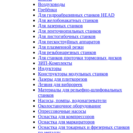
Воздуховоды
Гребёнки
Для гидроабразивных станков HEAD
Для желобонакатных станков
Для лазерных станков
Для ленточнопильных станков
Для листогибочных станков
Для пескоструйных аппаратов
Для плазменной резки
Для резьбонарезных станков
Для станков проточки тормозных дисков
ЗИП-Комплекты
Индукторы
Конструкторы модульных станков
Лазеры для плиткорезов
Лезвия для виброреек
Материалы для рельефно-шлифовальных
станков
Насосы, помпы, водонагреватели
Околостаночное оборудование
Опрессовочные насосы
Оснастка для компрессоров
Оснастка для маркираторов
Оснастка для токарных и фрезерных станков
по металлу