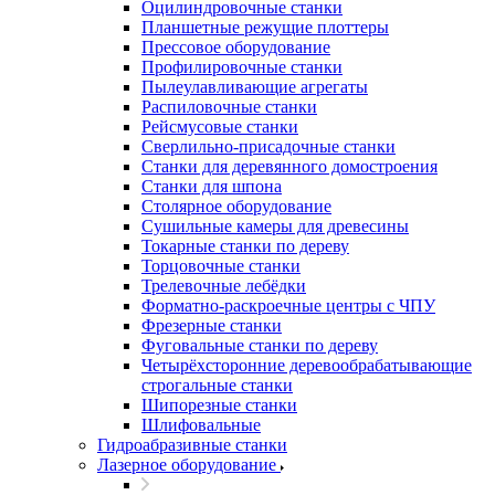
Оцилиндровочные станки
Планшетные режущие плоттеры
Прессовое оборудование
Профилировочные станки
Пылеулавливающие агрегаты
Распиловочные станки
Рейсмусовые станки
Сверлильно-присадочные станки
Станки для деревянного домостроения
Станки для шпона
Столярное оборудование
Сушильные камеры для древесины
Токарные станки по дереву
Торцовочные станки
Трелевочные лебёдки
Форматно-раскроечные центры с ЧПУ
Фрезерные станки
Фуговальные станки по дереву
Четырёхсторонние деревообрабатывающие
строгальные станки
Шипорезные станки
Шлифовальные
Гидроабразивные станки
Лазерное оборудование