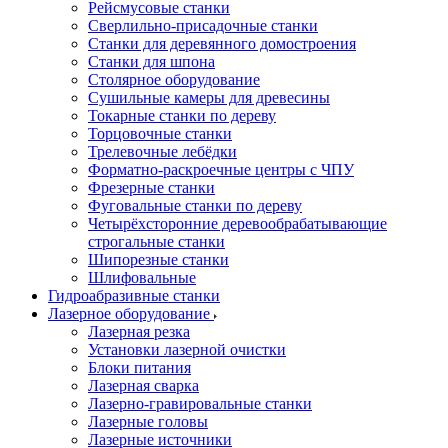
Рейсмусовые станки
Сверлильно-присадочные станки
Станки для деревянного домостроения
Станки для шпона
Столярное оборудование
Сушильные камеры для древесины
Токарные станки по дереву
Торцовочные станки
Трелевочные лебёдки
Форматно-раскроечные центры с ЧПУ
Фрезерные станки
Фуговальные станки по дереву
Четырёхсторонние деревообрабатывающие
строгальные станки
Шипорезные станки
Шлифовальные
Гидроабразивные станки
Лазерное оборудование
Лазерная резка
Установки лазерной очистки
Блоки питания
Лазерная сварка
Лазерно-гравировальные станки
Лазерные головы
Лазерные источники