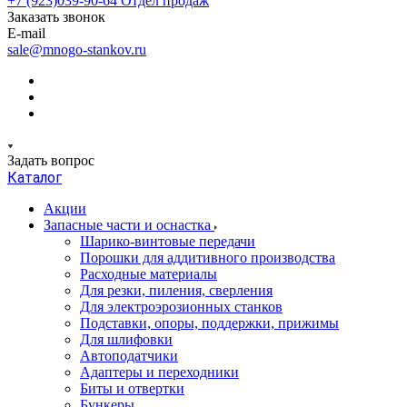
+7 (923)039-90-64
Отдел продаж
Заказать звонок
E-mail
sale@mnogo-stankov.ru
Задать вопрос
Каталог
Акции
Запасные части и оснастка
Шарико-винтовые передачи
Порошки для аддитивного производства
Расходные материалы
Для резки, пиления, сверления
Для электроэрозионных станков
Подставки, опоры, поддержки, прижимы
Для шлифовки
Автоподатчики
Адаптеры и переходники
Биты и отвертки
Бункеры