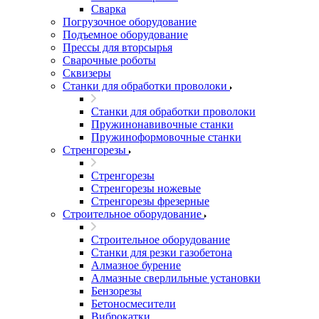
Сварка
Погрузочное оборудование
Подъемное оборудование
Прессы для вторсырья
Сварочные роботы
Сквизеры
Станки для обработки проволоки
Станки для обработки проволоки
Пружинонавивочные станки
Пружиноформовочные станки
Стренгорезы
Стренгорезы
Стренгорезы ножевые
Стренгорезы фрезерные
Строительное оборудование
Строительное оборудование
Станки для резки газобетона
Алмазное бурение
Алмазные сверлильные установки
Бензорезы
Бетоносмесители
Виброкатки