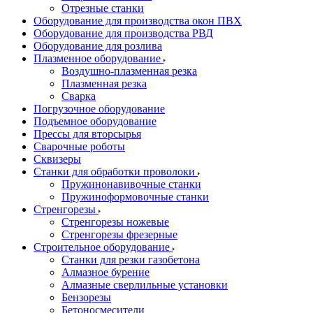
Отрезные станки
Оборудование для производства окон ПВХ
Оборудование для производства РВД
Оборудование для розлива
Плазменное оборудование
Воздушно-плазменная резка
Плазменная резка
Сварка
Погрузочное оборудование
Подъемное оборудование
Прессы для вторсырья
Сварочные роботы
Сквизеры
Станки для обработки проволоки
Пружинонавивочные станки
Пружиноформовочные станки
Стренгорезы
Стренгорезы ножевые
Стренгорезы фрезерные
Строительное оборудование
Станки для резки газобетона
Алмазное бурение
Алмазные сверлильные установки
Бензорезы
Бетоносмесители