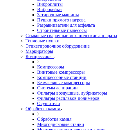
Виброплиты
Виброрейки
Затирочные машины
Пушки прямого нагрева
Разравниватели для асфальта
Строительные пылесосы
Стыковые сварочные механические аппараты
Тепловые пушки
Этикетировочное оборудование
Маркираторы
Компрессоры
Компрессоры
Винтовые компрессоры
Компрессорные станции
Безмасляные компрессоры
Системы аспирации
Фильтры воздушные, лубрикаторы
Фильтры расплавов полимеров
Осушители
Обработка камня
Обработка камня
Многодисковые станки
Мостовые станки для резки камня