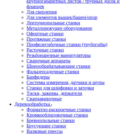
крупногабаритных листов / трубных досок и
фланцев
Для сверления
Для элементов вышек/башен/опор
Ленточнопильные станки
Металлорежущее оборудование
Офортные станки
Протяжные станки
Профилегибочные станки (трубогибы)
Расточные станки
Резьбонарезные манипуляторы
Сварочные аппараты
Шинообрабатывающие станки
Фальцеосадочные станки
Барфидеры
Системы измерения, датчики и щупы
Станки для шлифовки и заточки
Тиски, зажимы, держатели
Cваенавивочные
Деревообработка
Форматно-раскроечные станки
Кромкооблицовочные станки
Бревнопильные станки
Брусующие станки
Валковые прессы