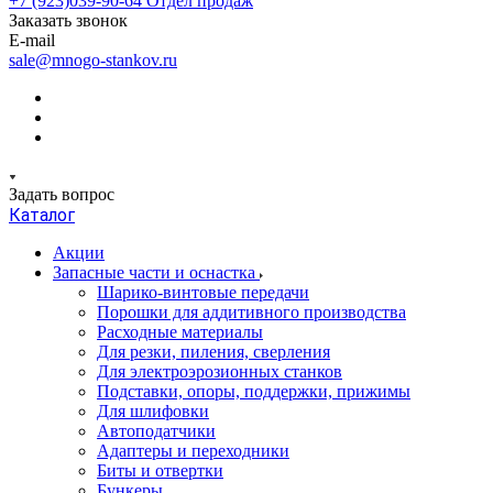
+7 (923)039-90-64
Отдел продаж
Заказать звонок
E-mail
sale@mnogo-stankov.ru
Задать вопрос
Каталог
Акции
Запасные части и оснастка
Шарико-винтовые передачи
Порошки для аддитивного производства
Расходные материалы
Для резки, пиления, сверления
Для электроэрозионных станков
Подставки, опоры, поддержки, прижимы
Для шлифовки
Автоподатчики
Адаптеры и переходники
Биты и отвертки
Бункеры