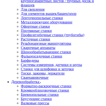
крупногабаритных листов / трубных досок и
фланцев
Для сверления
Для элементов вышек/башен/опор
Ленточнопильные станки
Металлорежущее оборудование
Офортные станки
Протяжные станки
Профилегибочные станки (трубогибы)
Расточные станки
Резьбонарезные манипуляторы
Сварочные аппараты
Шинообрабатывающие станки
Фальцеосадочные станки
Барфидеры
Системы измерения, датчики и щупы
Станки для шлифовки и заточки
Тиски, зажимы, держатели
Cваенавивочные
Деревообработка
Форматно-раскроечные станки
Кромкооблицовочные станки
Бревнопильные станки
Брусующие станки
Валковые прессы