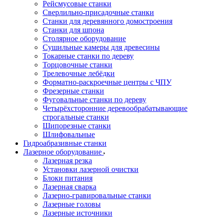
Рейсмусовые станки
Сверлильно-присадочные станки
Станки для деревянного домостроения
Станки для шпона
Столярное оборудование
Сушильные камеры для древесины
Токарные станки по дереву
Торцовочные станки
Трелевочные лебёдки
Форматно-раскроечные центры с ЧПУ
Фрезерные станки
Фуговальные станки по дереву
Четырёхсторонние деревообрабатывающие
строгальные станки
Шипорезные станки
Шлифовальные
Гидроабразивные станки
Лазерное оборудование
Лазерная резка
Установки лазерной очистки
Блоки питания
Лазерная сварка
Лазерно-гравировальные станки
Лазерные головы
Лазерные источники