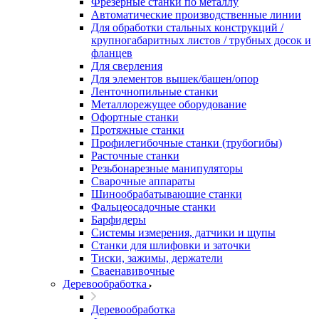
Фрезерные станки по металлу
Автоматические производственные линии
Для обработки стальных конструкций /
крупногабаритных листов / трубных досок и
фланцев
Для сверления
Для элементов вышек/башен/опор
Ленточнопильные станки
Металлорежущее оборудование
Офортные станки
Протяжные станки
Профилегибочные станки (трубогибы)
Расточные станки
Резьбонарезные манипуляторы
Сварочные аппараты
Шинообрабатывающие станки
Фальцеосадочные станки
Барфидеры
Системы измерения, датчики и щупы
Станки для шлифовки и заточки
Тиски, зажимы, держатели
Cваенавивочные
Деревообработка
Деревообработка