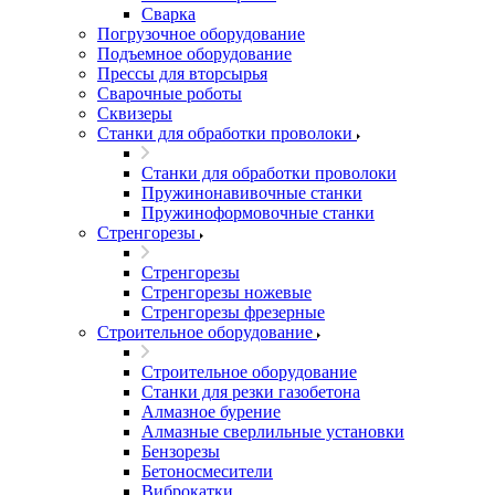
Сварка
Погрузочное оборудование
Подъемное оборудование
Прессы для вторсырья
Сварочные роботы
Сквизеры
Станки для обработки проволоки
Станки для обработки проволоки
Пружинонавивочные станки
Пружиноформовочные станки
Стренгорезы
Стренгорезы
Стренгорезы ножевые
Стренгорезы фрезерные
Строительное оборудование
Строительное оборудование
Станки для резки газобетона
Алмазное бурение
Алмазные сверлильные установки
Бензорезы
Бетоносмесители
Виброкатки