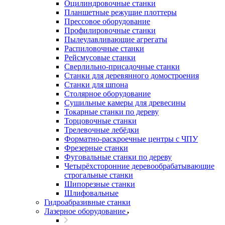
Оцилиндровочные станки
Планшетные режущие плоттеры
Прессовое оборудование
Профилировочные станки
Пылеулавливающие агрегаты
Распиловочные станки
Рейсмусовые станки
Сверлильно-присадочные станки
Станки для деревянного домостроения
Станки для шпона
Столярное оборудование
Сушильные камеры для древесины
Токарные станки по дереву
Торцовочные станки
Трелевочные лебёдки
Форматно-раскроечные центры с ЧПУ
Фрезерные станки
Фуговальные станки по дереву
Четырёхсторонние деревообрабатывающие
строгальные станки
Шипорезные станки
Шлифовальные
Гидроабразивные станки
Лазерное оборудование