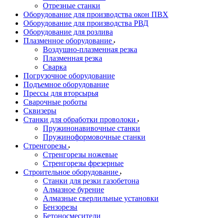
Отрезные станки
Оборудование для производства окон ПВХ
Оборудование для производства РВД
Оборудование для розлива
Плазменное оборудование
Воздушно-плазменная резка
Плазменная резка
Сварка
Погрузочное оборудование
Подъемное оборудование
Прессы для вторсырья
Сварочные роботы
Сквизеры
Станки для обработки проволоки
Пружинонавивочные станки
Пружиноформовочные станки
Стренгорезы
Стренгорезы ножевые
Стренгорезы фрезерные
Строительное оборудование
Станки для резки газобетона
Алмазное бурение
Алмазные сверлильные установки
Бензорезы
Бетоносмесители