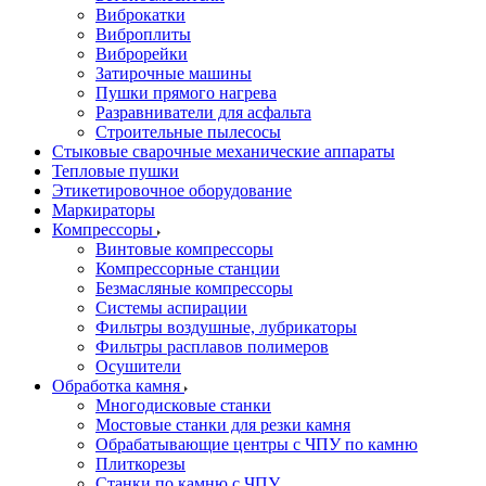
Виброкатки
Виброплиты
Виброрейки
Затирочные машины
Пушки прямого нагрева
Разравниватели для асфальта
Строительные пылесосы
Стыковые сварочные механические аппараты
Тепловые пушки
Этикетировочное оборудование
Маркираторы
Компрессоры
Винтовые компрессоры
Компрессорные станции
Безмасляные компрессоры
Системы аспирации
Фильтры воздушные, лубрикаторы
Фильтры расплавов полимеров
Осушители
Обработка камня
Многодисковые станки
Мостовые станки для резки камня
Обрабатывающие центры с ЧПУ по камню
Плиткорезы
Станки по камню с ЧПУ