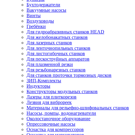
Бухтодержатели
Вакуумные насосы
Винты
Воздуховоды
Гребёнки
Для гидроабразивных станков HEAD
Для желобонакатных станков
Для лазерных станков
Для ленточнопильных станков
Для листогибочных станков
Для пескоструйных аппаратов
Для плазменной резки
Для резьбонарезных станков
Для станков проточки тормозных дисков
ЗИП-Комплекты
Индукторы
Конструкторы модульных станков
Лазеры для плиткорезов
Лезвия для виброреек
Материалы для рельефно-шлифовальных станков
Насосы, помпы, водонагреватели
Околостаночное оборудование
Опрессовочные насосы
Оснастка для компрессоров
Оснастка для маркираторов