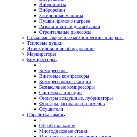
Виброплиты
Виброрейки
Затирочные машины
Пушки прямого нагрева
Разравниватели для асфальта
Строительные пылесосы
Стыковые сварочные механические аппараты
Тепловые пушки
Этикетировочное оборудование
Маркираторы
Компрессоры
Компрессоры
Винтовые компрессоры
Компрессорные станции
Безмасляные компрессоры
Системы аспирации
Фильтры воздушные, лубрикаторы
Фильтры расплавов полимеров
Осушители
Обработка камня
Обработка камня
Многодисковые станки
Мостовые станки для резки камня