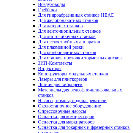
Воздуховоды
Гребёнки
Для гидроабразивных станков HEAD
Для желобонакатных станков
Для лазерных станков
Для ленточнопильных станков
Для листогибочных станков
Для пескоструйных аппаратов
Для плазменной резки
Для резьбонарезных станков
Для станков проточки тормозных дисков
ЗИП-Комплекты
Индукторы
Конструкторы модульных станков
Лазеры для плиткорезов
Лезвия для виброреек
Материалы для рельефно-шлифовальных
станков
Насосы, помпы, водонагреватели
Околостаночное оборудование
Опрессовочные насосы
Оснастка для компрессоров
Оснастка для маркираторов
Оснастка для токарных и фрезерных станков
по металлу