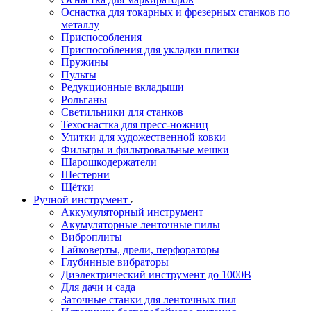
Оснастка для токарных и фрезерных станков по
металлу
Приспособления
Приспособления для укладки плитки
Пружины
Пульты
Редукционные вкладыши
Рольганы
Светильники для станков
Техоснастка для пресс-ножниц
Улитки для художественной ковки
Фильтры и фильтровальные мешки
Шарошкодержатели
Шестерни
Щётки
Ручной инструмент
Аккумуляторный инструмент
Акумуляторные ленточные пилы
Виброплиты
Гайковерты, дрели, перфораторы
Глубинные вибраторы
Диэлектрический инструмент до 1000В
Для дачи и сада
Заточные станки для ленточных пил