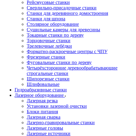
Рейсмусовые станки
Сверлильно-присадочные станки
Станки для деревянного домостроения
Станки для шпона
Столярное оборудование
Сушильные камеры для древесины
Токарные станки по дереву
Торцовочные станки
Трелевочные лебёдки
Форматно-раскроечные центры с ЧПУ
Фрезерные станки
Фуговальные станки по дереву
Четырёхсторонние деревообрабатывающие
строгальные станки
Шипорезные станки
Шлифовальные
Гидроабразивные станки
Лазерное оборудование
Лазерная резка
Установки лазерной очистки
Блоки питания
Лазерная сварка
Лазерно-гравировальные станки
Лазерные головы
Лазерные источники