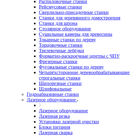
Распиловочные станки
Рейсмусовые станки
Сверлильно-присадочные станки
Станки для деревянного домостроения
Станки для шпона
Столярное оборудование
Сушильные камеры для древесины
Токарные станки по дереву
Торцовочные станки
Трелевочные лебёдки
Форматно-раскроечные центры с ЧПУ
Фрезерные станки
Фуговальные станки по дереву
Четырёхсторонние деревообрабатывающие
строгальные станки
Шипорезные станки
Шлифовальные
Гидроабразивные станки
Лазерное оборудование
Лазерное оборудование
Лазерная резка
Установки лазерной очистки
Блоки питания
Лазерная сварка