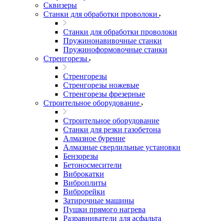
Сквизеры
Станки для обработки проволоки
Станки для обработки проволоки
Пружинонавивочные станки
Пружиноформовочные станки
Стренгорезы
Стренгорезы
Стренгорезы ножевые
Стренгорезы фрезерные
Строительное оборудование
Строительное оборудование
Станки для резки газобетона
Алмазное бурение
Алмазные сверлильные установки
Бензорезы
Бетоносмесители
Виброкатки
Виброплиты
Виброрейки
Затирочные машины
Пушки прямого нагрева
Разравниватели для асфальта