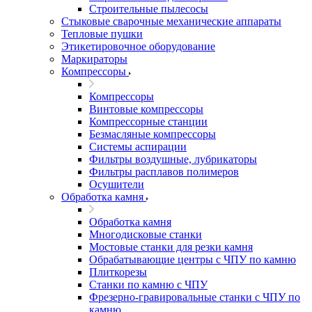
Строительные пылесосы
Стыковые сварочные механические аппараты
Тепловые пушки
Этикетировочное оборудование
Маркираторы
Компрессоры
Компрессоры
Винтовые компрессоры
Компрессорные станции
Безмасляные компрессоры
Системы аспирации
Фильтры воздушные, лубрикаторы
Фильтры расплавов полимеров
Осушители
Обработка камня
Обработка камня
Многодисковые станки
Мостовые станки для резки камня
Обрабатывающие центры с ЧПУ по камню
Плиткорезы
Станки по камню с ЧПУ
Фрезерно-гравировальные станки с ЧПУ по
камню