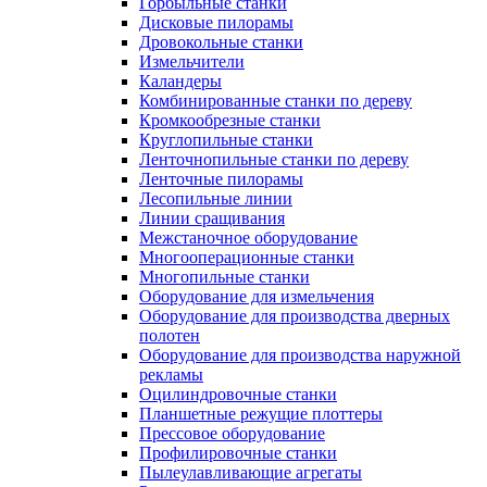
Горбыльные станки
Дисковые пилорамы
Дровокольные станки
Измельчители
Каландеры
Комбинированные станки по дереву
Кромкообрезные станки
Круглопильные станки
Ленточнопильные станки по дереву
Ленточные пилорамы
Лесопильные линии
Линии сращивания
Межстаночное оборудование
Многооперационные станки
Многопильные станки
Оборудование для измельчения
Оборудование для производства дверных
полотен
Оборудование для производства наружной
рекламы
Оцилиндровочные станки
Планшетные режущие плоттеры
Прессовое оборудование
Профилировочные станки
Пылеулавливающие агрегаты