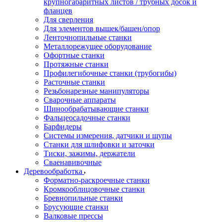
крупногабаритных листов / трубных досок и
фланцев
Для сверления
Для элементов вышек/башен/опор
Ленточнопильные станки
Металлорежущее оборудование
Офортные станки
Протяжные станки
Профилегибочные станки (трубогибы)
Расточные станки
Резьбонарезные манипуляторы
Сварочные аппараты
Шинообрабатывающие станки
Фальцеосадочные станки
Барфидеры
Системы измерения, датчики и щупы
Станки для шлифовки и заточки
Тиски, зажимы, держатели
Cваенавивочные
Деревообработка
Форматно-раскроечные станки
Кромкооблицовочные станки
Бревнопильные станки
Брусующие станки
Валковые прессы