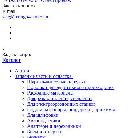
+7 (923)039-90-64
Отдел продаж
Заказать звонок
E-mail
sale@mnogo-stankov.ru
Задать вопрос
Каталог
Акции
Запасные части и оснастка
Шарико-винтовые передачи
Порошки для аддитивного производства
Расходные материалы
Для резки, пиления, сверления
Для электроэрозионных станков
Подставки, опоры, поддержки, прижимы
Для шлифовки
Автоподатчики
Адаптеры и переходники
Биты и отвертки
Бункеры