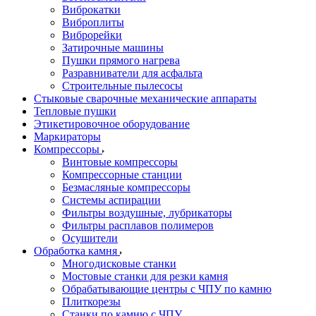
Виброкатки
Виброплиты
Виброрейки
Затирочные машины
Пушки прямого нагрева
Разравниватели для асфальта
Строительные пылесосы
Стыковые сварочные механические аппараты
Тепловые пушки
Этикетировочное оборудование
Маркираторы
Компрессоры
Винтовые компрессоры
Компрессорные станции
Безмасляные компрессоры
Системы аспирации
Фильтры воздушные, лубрикаторы
Фильтры расплавов полимеров
Осушители
Обработка камня
Многодисковые станки
Мостовые станки для резки камня
Обрабатывающие центры с ЧПУ по камню
Плиткорезы
Станки по камню с ЧПУ