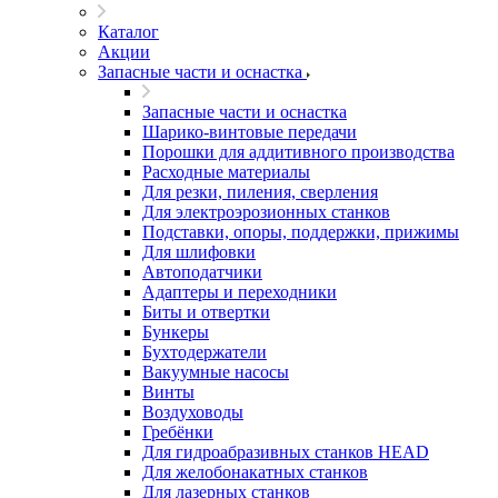
Каталог
Акции
Запасные части и оснастка
Запасные части и оснастка
Шарико-винтовые передачи
Порошки для аддитивного производства
Расходные материалы
Для резки, пиления, сверления
Для электроэрозионных станков
Подставки, опоры, поддержки, прижимы
Для шлифовки
Автоподатчики
Адаптеры и переходники
Биты и отвертки
Бункеры
Бухтодержатели
Вакуумные насосы
Винты
Воздуховоды
Гребёнки
Для гидроабразивных станков HEAD
Для желобонакатных станков
Для лазерных станков