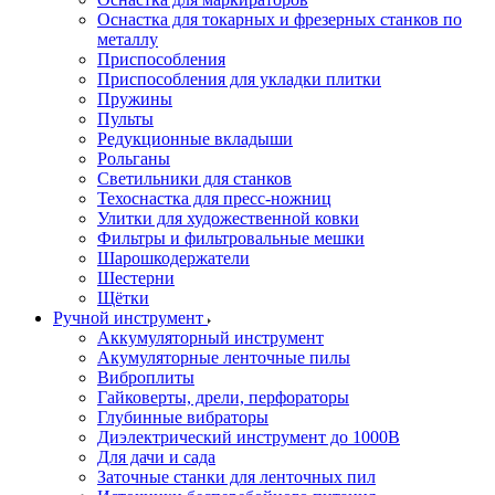
Оснастка для токарных и фрезерных станков по
металлу
Приспособления
Приспособления для укладки плитки
Пружины
Пульты
Редукционные вкладыши
Рольганы
Светильники для станков
Техоснастка для пресс-ножниц
Улитки для художественной ковки
Фильтры и фильтровальные мешки
Шарошкодержатели
Шестерни
Щётки
Ручной инструмент
Аккумуляторный инструмент
Акумуляторные ленточные пилы
Виброплиты
Гайковерты, дрели, перфораторы
Глубинные вибраторы
Диэлектрический инструмент до 1000В
Для дачи и сада
Заточные станки для ленточных пил