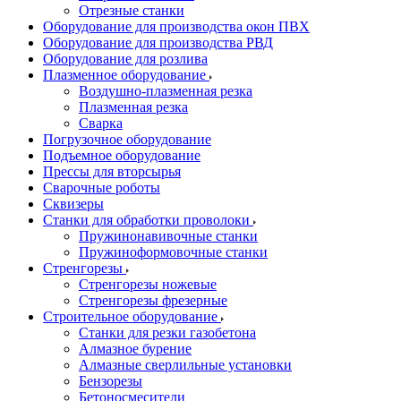
Отрезные станки
Оборудование для производства окон ПВХ
Оборудование для производства РВД
Оборудование для розлива
Плазменное оборудование
Воздушно-плазменная резка
Плазменная резка
Сварка
Погрузочное оборудование
Подъемное оборудование
Прессы для вторсырья
Сварочные роботы
Сквизеры
Станки для обработки проволоки
Пружинонавивочные станки
Пружиноформовочные станки
Стренгорезы
Стренгорезы ножевые
Стренгорезы фрезерные
Строительное оборудование
Станки для резки газобетона
Алмазное бурение
Алмазные сверлильные установки
Бензорезы
Бетоносмесители