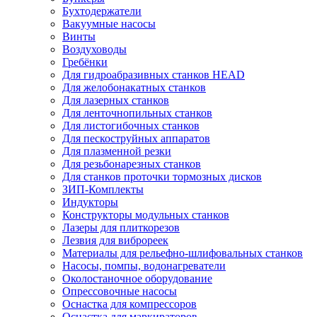
Бухтодержатели
Вакуумные насосы
Винты
Воздуховоды
Гребёнки
Для гидроабразивных станков HEAD
Для желобонакатных станков
Для лазерных станков
Для ленточнопильных станков
Для листогибочных станков
Для пескоструйных аппаратов
Для плазменной резки
Для резьбонарезных станков
Для станков проточки тормозных дисков
ЗИП-Комплекты
Индукторы
Конструкторы модульных станков
Лазеры для плиткорезов
Лезвия для виброреек
Материалы для рельефно-шлифовальных станков
Насосы, помпы, водонагреватели
Околостаночное оборудование
Опрессовочные насосы
Оснастка для компрессоров
Оснастка для маркираторов