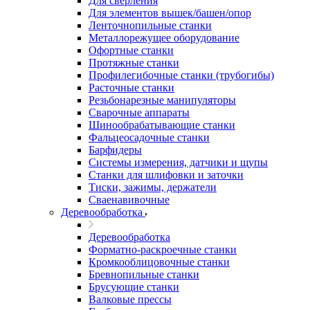
Для сверления
Для элементов вышек/башен/опор
Ленточнопильные станки
Металлорежущее оборудование
Офортные станки
Протяжные станки
Профилегибочные станки (трубогибы)
Расточные станки
Резьбонарезные манипуляторы
Сварочные аппараты
Шинообрабатывающие станки
Фальцеосадочные станки
Барфидеры
Системы измерения, датчики и щупы
Станки для шлифовки и заточки
Тиски, зажимы, держатели
Cваенавивочные
Деревообработка
Деревообработка
Форматно-раскроечные станки
Кромкооблицовочные станки
Бревнопильные станки
Брусующие станки
Валковые прессы