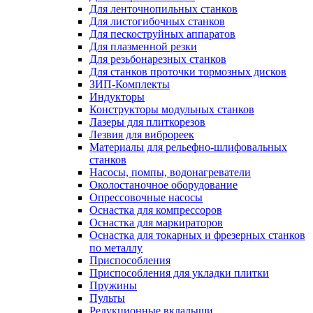
Для ленточнопильных станков
Для листогибочных станков
Для пескоструйных аппаратов
Для плазменной резки
Для резьбонарезных станков
Для станков проточки тормозных дисков
ЗИП-Комплекты
Индукторы
Конструкторы модульных станков
Лазеры для плиткорезов
Лезвия для виброреек
Материалы для рельефно-шлифовальных
станков
Насосы, помпы, водонагреватели
Околостаночное оборудование
Опрессовочные насосы
Оснастка для компрессоров
Оснастка для маркираторов
Оснастка для токарных и фрезерных станков
по металлу
Приспособления
Приспособления для укладки плитки
Пружины
Пульты
Редукционные вкладыши