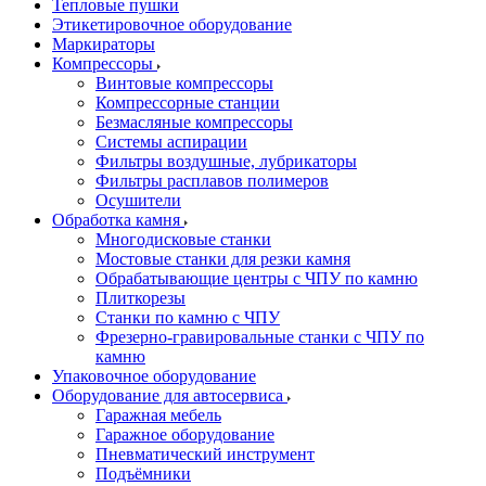
Тепловые пушки
Этикетировочное оборудование
Маркираторы
Компрессоры
Винтовые компрессоры
Компрессорные станции
Безмасляные компрессоры
Системы аспирации
Фильтры воздушные, лубрикаторы
Фильтры расплавов полимеров
Осушители
Обработка камня
Многодисковые станки
Мостовые станки для резки камня
Обрабатывающие центры с ЧПУ по камню
Плиткорезы
Станки по камню с ЧПУ
Фрезерно-гравировальные станки с ЧПУ по
камню
Упаковочное оборудование
Оборудование для автосервиса
Гаражная мебель
Гаражное оборудование
Пневматический инструмент
Подъёмники