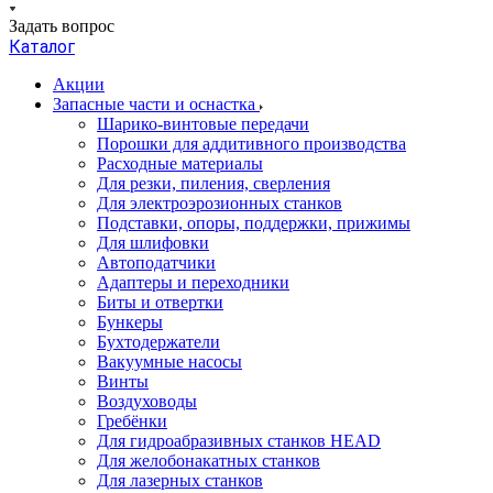
Задать вопрос
Каталог
Акции
Запасные части и оснастка
Шарико-винтовые передачи
Порошки для аддитивного производства
Расходные материалы
Для резки, пиления, сверления
Для электроэрозионных станков
Подставки, опоры, поддержки, прижимы
Для шлифовки
Автоподатчики
Адаптеры и переходники
Биты и отвертки
Бункеры
Бухтодержатели
Вакуумные насосы
Винты
Воздуховоды
Гребёнки
Для гидроабразивных станков HEAD
Для желобонакатных станков
Для лазерных станков