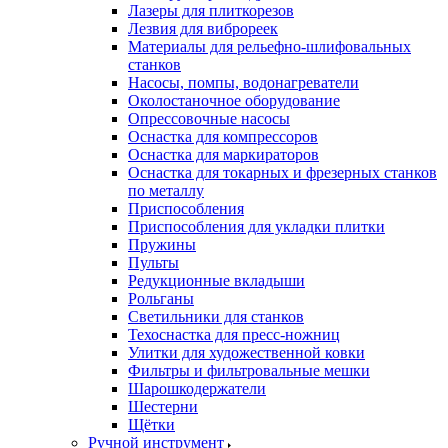
Лазеры для плиткорезов
Лезвия для виброреек
Материалы для рельефно-шлифовальных
станков
Насосы, помпы, водонагреватели
Околостаночное оборудование
Опрессовочные насосы
Оснастка для компрессоров
Оснастка для маркираторов
Оснастка для токарных и фрезерных станков
по металлу
Приспособления
Приспособления для укладки плитки
Пружины
Пульты
Редукционные вкладыши
Рольганы
Светильники для станков
Техоснастка для пресс-ножниц
Улитки для художественной ковки
Фильтры и фильтровальные мешки
Шарошкодержатели
Шестерни
Щётки
Ручной инструмент