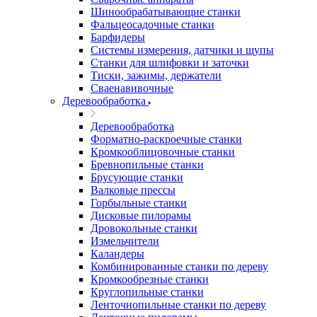
Шинообрабатывающие станки
Фальцеосадочные станки
Барфидеры
Системы измерения, датчики и щупы
Станки для шлифовки и заточки
Тиски, зажимы, держатели
Cваенавивочные
Деревообработка
Деревообработка
Форматно-раскроечные станки
Кромкооблицовочные станки
Бревнопильные станки
Брусующие станки
Валковые прессы
Горбыльные станки
Дисковые пилорамы
Дровокольные станки
Измельчители
Каландеры
Комбинированные станки по дереву
Кромкообрезные станки
Круглопильные станки
Ленточнопильные станки по дереву