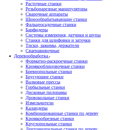
Расточные станки
Резьбонарезные манипуляторы
Сварочные аппараты
Шинообрабатывающие станки
Фальцеосадочные станки
Барфидеры
Системы измерения, датчики и щупы
Станки для шлифовки и заточки
Тиски, зажимы, держатели
Cваенавивочные
Деревообработка
Форматно-раскроечные станки
Кромкооблицовочные станки
Бревнопильные станки
Брусующие станки
Валковые прессы
Горбыльные станки
Дисковые пилорамы
Дровокольные станки
Измельчители
Каландеры
Комбинированные станки по дереву
Кромкообрезные станки
Круглопильные станки
Ленточнопильные станки по дереву