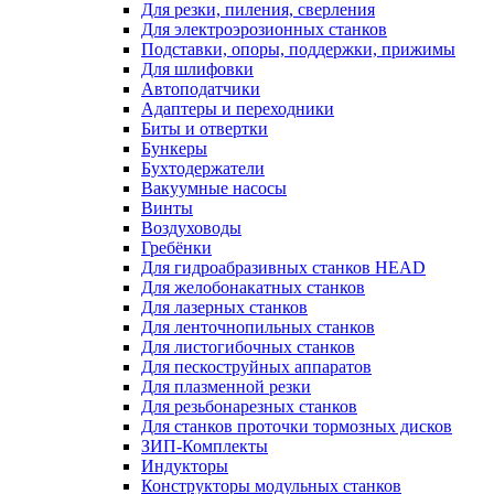
Для резки, пиления, сверления
Для электроэрозионных станков
Подставки, опоры, поддержки, прижимы
Для шлифовки
Автоподатчики
Адаптеры и переходники
Биты и отвертки
Бункеры
Бухтодержатели
Вакуумные насосы
Винты
Воздуховоды
Гребёнки
Для гидроабразивных станков HEAD
Для желобонакатных станков
Для лазерных станков
Для ленточнопильных станков
Для листогибочных станков
Для пескоструйных аппаратов
Для плазменной резки
Для резьбонарезных станков
Для станков проточки тормозных дисков
ЗИП-Комплекты
Индукторы
Конструкторы модульных станков