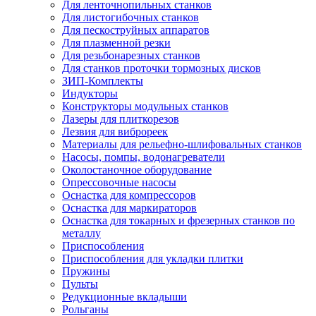
Для ленточнопильных станков
Для листогибочных станков
Для пескоструйных аппаратов
Для плазменной резки
Для резьбонарезных станков
Для станков проточки тормозных дисков
ЗИП-Комплекты
Индукторы
Конструкторы модульных станков
Лазеры для плиткорезов
Лезвия для виброреек
Материалы для рельефно-шлифовальных станков
Насосы, помпы, водонагреватели
Околостаночное оборудование
Опрессовочные насосы
Оснастка для компрессоров
Оснастка для маркираторов
Оснастка для токарных и фрезерных станков по
металлу
Приспособления
Приспособления для укладки плитки
Пружины
Пульты
Редукционные вкладыши
Рольганы