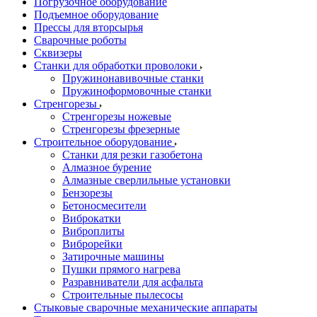
Погрузочное оборудование
Подъемное оборудование
Прессы для вторсырья
Сварочные роботы
Сквизеры
Станки для обработки проволоки
Пружинонавивочные станки
Пружиноформовочные станки
Стренгорезы
Стренгорезы ножевые
Стренгорезы фрезерные
Строительное оборудование
Станки для резки газобетона
Алмазное бурение
Алмазные сверлильные установки
Бензорезы
Бетоносмесители
Виброкатки
Виброплиты
Виброрейки
Затирочные машины
Пушки прямого нагрева
Разравниватели для асфальта
Строительные пылесосы
Стыковые сварочные механические аппараты