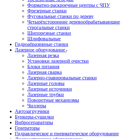
Форматно-раскроечные центры с ЧПУ
Фрезерные станки
Фуговальные станки по дереву
Четырёхсторонние деревообрабатывающие
строгальные станки
Шипорезные станки
Шлифовальные
Гидроабразивные станки
Лазерное оборудование
Лазерная резка
Установки лазерной очистки
Блоки питания
Лазерная сварка
Лазерно-гравировальные станки
Лазерные головы
Лазерные источники
Лазерные трубки
Поворотные механизмы
Чиллеры
Автозагрузчики
Бункеры-сушилки
Вибросепараторы
Генераторы
Гидравлическое и пневматическое оборудование