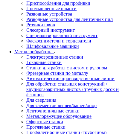
Приспособления для пробивки
Промышленные шланги
Разводные устройства
Разводные устройства для ленточных пил
Резчики швов
Слесарный инструмент
Специализированный инструмент
Фаскосниматели и торцеватели
Шлифовальные машинки
Металлообработка
Электроэрозионные станки
Токарные станки
Станки для работы с листом и рулоном
Фрезерные станки по металлу
Автоматические производственные линии
Для обработки стальных конструкций /
крупногабаритных листов / трубных досок и
фланцев
Для сверления
Для элементов вышек/башен/опор
Ленточнопильные станки
Металлорежущее оборудование
Офортные станки
Протяжные станки
Профилегибочные станки (трубогибы)