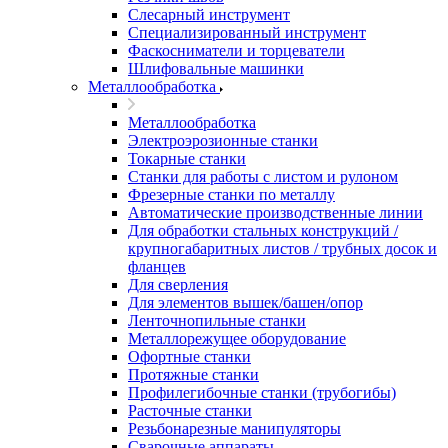
Слесарный инструмент
Специализированный инструмент
Фаскосниматели и торцеватели
Шлифовальные машинки
Металлообработка
Металлообработка
Электроэрозионные станки
Токарные станки
Станки для работы с листом и рулоном
Фрезерные станки по металлу
Автоматические производственные линии
Для обработки стальных конструкций /
крупногабаритных листов / трубных досок и
фланцев
Для сверления
Для элементов вышек/башен/опор
Ленточнопильные станки
Металлорежущее оборудование
Офортные станки
Протяжные станки
Профилегибочные станки (трубогибы)
Расточные станки
Резьбонарезные манипуляторы
Сварочные аппараты