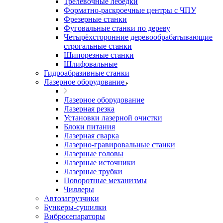
Трелевочные лебёдки
Форматно-раскроечные центры с ЧПУ
Фрезерные станки
Фуговальные станки по дереву
Четырёхсторонние деревообрабатывающие
строгальные станки
Шипорезные станки
Шлифовальные
Гидроабразивные станки
Лазерное оборудование
Лазерное оборудование
Лазерная резка
Установки лазерной очистки
Блоки питания
Лазерная сварка
Лазерно-гравировальные станки
Лазерные головы
Лазерные источники
Лазерные трубки
Поворотные механизмы
Чиллеры
Автозагрузчики
Бункеры-сушилки
Вибросепараторы