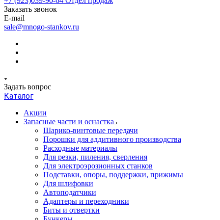
+7 (923)039-90-64
Отдел продаж
Заказать звонок
E-mail
sale@mnogo-stankov.ru
Задать вопрос
Каталог
Акции
Запасные части и оснастка
Шарико-винтовые передачи
Порошки для аддитивного производства
Расходные материалы
Для резки, пиления, сверления
Для электроэрозионных станков
Подставки, опоры, поддержки, прижимы
Для шлифовки
Автоподатчики
Адаптеры и переходники
Биты и отвертки
Бункеры