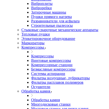
Виброплиты
Виброрейки
Затирочные машины
Пушки прямого нагрева
Разравниватели для асфальта
Строительные пылесосы
Стыковые сварочные механические аппараты
Тепловые пушки
Этикетировочное оборудование
Маркираторы
Компрессоры
Компрессоры
Винтовые компрессоры
Компрессорные станции
Безмасляные компрессоры
Системы аспирации
Фильтры воздушные, лубрикаторы
Фильтры расплавов полимеров
Осушители
Обработка камня
Обработка камня
Многодисковые станки
Мостовые станки для резки камня