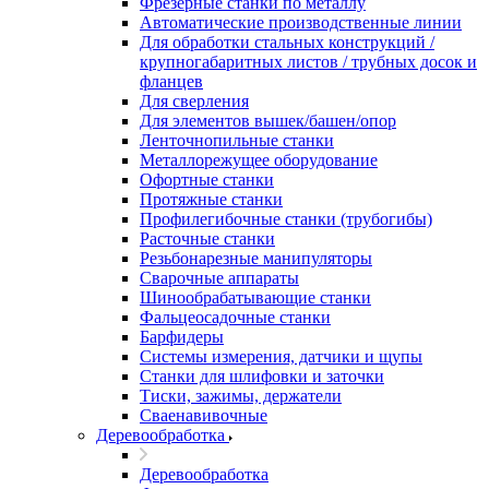
Фрезерные станки по металлу
Автоматические производственные линии
Для обработки стальных конструкций /
крупногабаритных листов / трубных досок и
фланцев
Для сверления
Для элементов вышек/башен/опор
Ленточнопильные станки
Металлорежущее оборудование
Офортные станки
Протяжные станки
Профилегибочные станки (трубогибы)
Расточные станки
Резьбонарезные манипуляторы
Сварочные аппараты
Шинообрабатывающие станки
Фальцеосадочные станки
Барфидеры
Системы измерения, датчики и щупы
Станки для шлифовки и заточки
Тиски, зажимы, держатели
Cваенавивочные
Деревообработка
Деревообработка