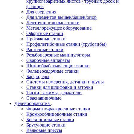
крупногабаритных листов / трубных досок и
фланцев
Для сверления
Для элементов вышек/башен/опор
Ленточнопильные станки
Металлорежущее оборудование
Офортные станки
Протяжные станки
Профилегибочные станки (трубогибы)
Расточные станки
Резьбонарезные манипуляторы
Сварочные аппараты
Шинообрабатывающие станки
Фальцеосадочные станки
Барфидеры
Системы измерения, датчики и щупы
Станки для шлифовки и заточки
Тиски, зажимы, держатели
Cваенавивочные
Деревообработка
Форматно-раскроечные станки
Кромкооблицовочные станки
Бревнопильные станки
Брусующие станки
Валковые прессы