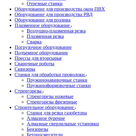
Отрезные станки
Оборудование для производства окон ПВХ
Оборудование для производства РВД
Оборудование для розлива
Плазменное оборудование
Воздушно-плазменная резка
Плазменная резка
Сварка
Погрузочное оборудование
Подъемное оборудование
Прессы для вторсырья
Сварочные роботы
Сквизеры
Станки для обработки проволоки
Пружинонавивочные станки
Пружиноформовочные станки
Стренгорезы
Стренгорезы ножевые
Стренгорезы фрезерные
Строительное оборудование
Станки для резки газобетона
Алмазное бурение
Алмазные сверлильные установки
Бензорезы
Бетоносмесители