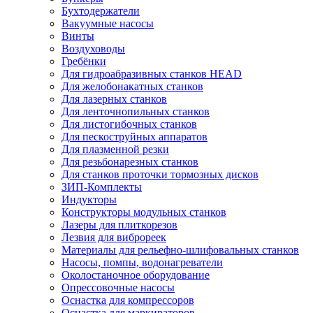
Бухтодержатели
Вакуумные насосы
Винты
Воздуховоды
Гребёнки
Для гидроабразивных станков HEAD
Для желобонакатных станков
Для лазерных станков
Для ленточнопильных станков
Для листогибочных станков
Для пескоструйных аппаратов
Для плазменной резки
Для резьбонарезных станков
Для станков проточки тормозных дисков
ЗИП-Комплекты
Индукторы
Конструкторы модульных станков
Лазеры для плиткорезов
Лезвия для виброреек
Материалы для рельефно-шлифовальных станков
Насосы, помпы, водонагреватели
Околостаночное оборудование
Опрессовочные насосы
Оснастка для компрессоров
Оснастка для маркираторов