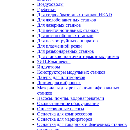
Воздуховоды
Гребёнки
Для гидроабразивных станков HEAD
Для желобонакатных станков
Для лазерных станков
Для ленточнопильных станков
Для листогибочных станков
Для пескоструйных аппаратов
Для плазменной резки
Для резьбонарезных станков
Для станков проточки тормозных дисков
ЗИП-Комплекты
Индукторы
Конструкторы модульных станков
Лазеры для плиткорезов
Лезвия для виброреек
Материалы для рельефно-шлифовальных
станков
Насосы, помпы, водонагреватели
Околостаночное оборудование
Опрессовочные насосы
Оснастка для компрессоров
Оснастка для маркираторов
Оснастка для токарных и фрезерных станков
по металлу