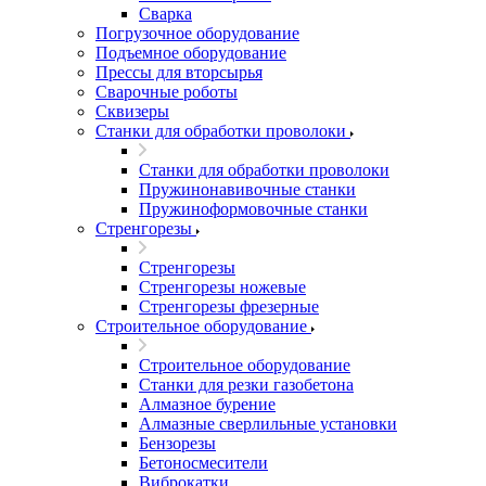
Сварка
Погрузочное оборудование
Подъемное оборудование
Прессы для вторсырья
Сварочные роботы
Сквизеры
Станки для обработки проволоки
Станки для обработки проволоки
Пружинонавивочные станки
Пружиноформовочные станки
Стренгорезы
Стренгорезы
Стренгорезы ножевые
Стренгорезы фрезерные
Строительное оборудование
Строительное оборудование
Станки для резки газобетона
Алмазное бурение
Алмазные сверлильные установки
Бензорезы
Бетоносмесители
Виброкатки