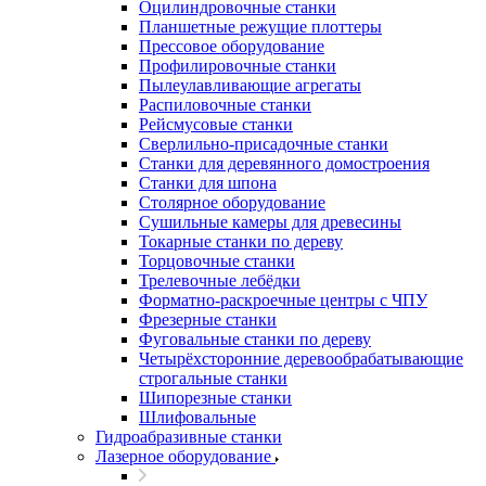
Оцилиндровочные станки
Планшетные режущие плоттеры
Прессовое оборудование
Профилировочные станки
Пылеулавливающие агрегаты
Распиловочные станки
Рейсмусовые станки
Сверлильно-присадочные станки
Станки для деревянного домостроения
Станки для шпона
Столярное оборудование
Сушильные камеры для древесины
Токарные станки по дереву
Торцовочные станки
Трелевочные лебёдки
Форматно-раскроечные центры с ЧПУ
Фрезерные станки
Фуговальные станки по дереву
Четырёхсторонние деревообрабатывающие
строгальные станки
Шипорезные станки
Шлифовальные
Гидроабразивные станки
Лазерное оборудование