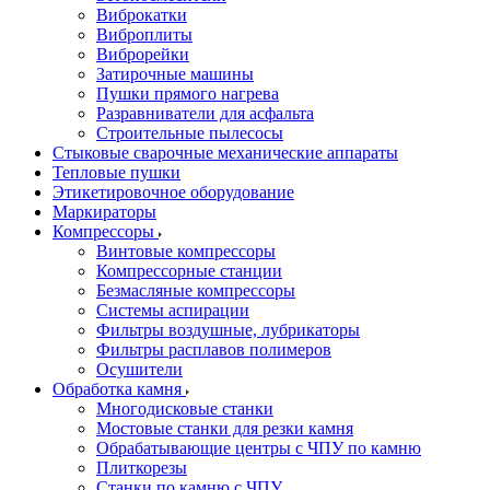
Виброкатки
Виброплиты
Виброрейки
Затирочные машины
Пушки прямого нагрева
Разравниватели для асфальта
Строительные пылесосы
Стыковые сварочные механические аппараты
Тепловые пушки
Этикетировочное оборудование
Маркираторы
Компрессоры
Винтовые компрессоры
Компрессорные станции
Безмасляные компрессоры
Системы аспирации
Фильтры воздушные, лубрикаторы
Фильтры расплавов полимеров
Осушители
Обработка камня
Многодисковые станки
Мостовые станки для резки камня
Обрабатывающие центры с ЧПУ по камню
Плиткорезы
Станки по камню с ЧПУ