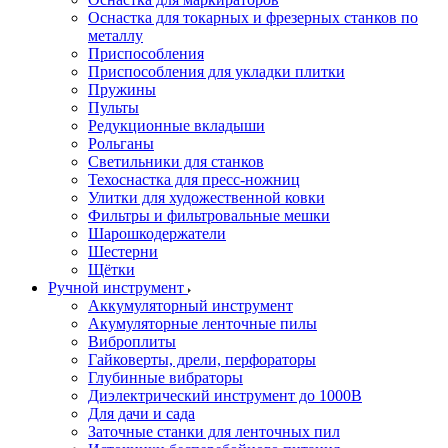
Оснастка для токарных и фрезерных станков по
металлу
Приспособления
Приспособления для укладки плитки
Пружины
Пульты
Редукционные вкладыши
Рольганы
Светильники для станков
Техоснастка для пресс-ножниц
Улитки для художественной ковки
Фильтры и фильтровальные мешки
Шарошкодержатели
Шестерни
Щётки
Ручной инструмент
Аккумуляторный инструмент
Акумуляторные ленточные пилы
Виброплиты
Гайковерты, дрели, перфораторы
Глубинные вибраторы
Диэлектрический инструмент до 1000В
Для дачи и сада
Заточные станки для ленточных пил