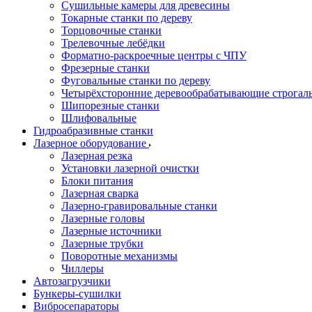
Сушильные камеры для древесины
Токарные станки по дереву
Торцовочные станки
Трелевочные лебёдки
Форматно-раскроечные центры с ЧПУ
Фрезерные станки
Фуговальные станки по дереву
Четырёхсторонние деревообрабатывающие строгал
Шипорезные станки
Шлифовальные
Гидроабразивные станки
Лазерное оборудование
Лазерная резка
Установки лазерной очистки
Блоки питания
Лазерная сварка
Лазерно-гравировальные станки
Лазерные головы
Лазерные источники
Лазерные трубки
Поворотные механизмы
Чиллеры
Автозагрузчики
Бункеры-сушилки
Вибросепараторы