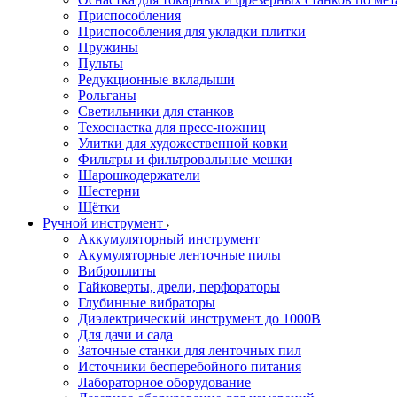
Приспособления
Приспособления для укладки плитки
Пружины
Пульты
Редукционные вкладыши
Рольганы
Светильники для станков
Техоснастка для пресс-ножниц
Улитки для художественной ковки
Фильтры и фильтровальные мешки
Шарошкодержатели
Шестерни
Щётки
Ручной инструмент
Аккумуляторный инструмент
Акумуляторные ленточные пилы
Виброплиты
Гайковерты, дрели, перфораторы
Глубинные вибраторы
Диэлектрический инструмент до 1000В
Для дачи и сада
Заточные станки для ленточных пил
Источники бесперебойного питания
Лабораторное оборудование