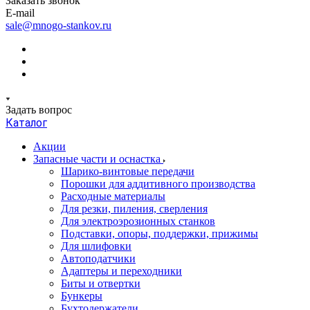
Заказать звонок
E-mail
sale@mnogo-stankov.ru
Задать вопрос
Каталог
Акции
Запасные части и оснастка
Шарико-винтовые передачи
Порошки для аддитивного производства
Расходные материалы
Для резки, пиления, сверления
Для электроэрозионных станков
Подставки, опоры, поддержки, прижимы
Для шлифовки
Автоподатчики
Адаптеры и переходники
Биты и отвертки
Бункеры
Бухтодержатели