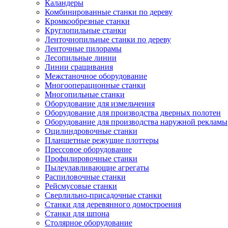
Каландеры
Комбинированные станки по дереву
Кромкообрезные станки
Круглопильные станки
Ленточнопильные станки по дереву
Ленточные пилорамы
Лесопильные линии
Линии сращивания
Межстаночное оборудование
Многооперационные станки
Многопильные станки
Оборудование для измельчения
Оборудование для производства дверных полотен
Оборудование для производства наружной рекламы
Оцилиндровочные станки
Планшетные режущие плоттеры
Прессовое оборудование
Профилировочные станки
Пылеулавливающие агрегаты
Распиловочные станки
Рейсмусовые станки
Сверлильно-присадочные станки
Станки для деревянного домостроения
Станки для шпона
Столярное оборудование