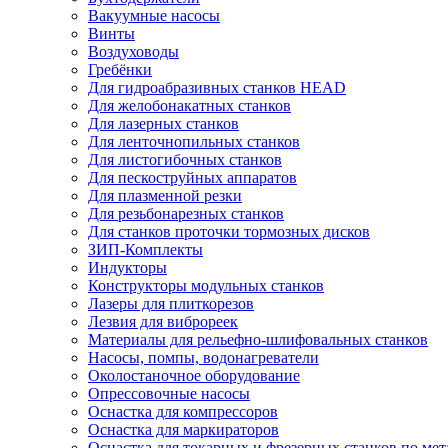
Вакуумные насосы
Винты
Воздуховоды
Гребёнки
Для гидроабразивных станков HEAD
Для желобонакатных станков
Для лазерных станков
Для ленточнопильных станков
Для листогибочных станков
Для пескоструйных аппаратов
Для плазменной резки
Для резьбонарезных станков
Для станков проточки тормозных дисков
ЗИП-Комплекты
Индукторы
Конструкторы модульных станков
Лазеры для плиткорезов
Лезвия для виброреек
Материалы для рельефно-шлифовальных станков
Насосы, помпы, водонагреватели
Околостаночное оборудование
Опрессовочные насосы
Оснастка для компрессоров
Оснастка для маркираторов
Оснастка для токарных и фрезерных станков по мет