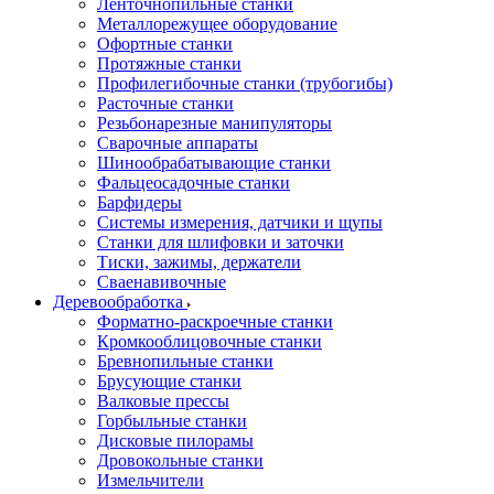
Ленточнопильные станки
Металлорежущее оборудование
Офортные станки
Протяжные станки
Профилегибочные станки (трубогибы)
Расточные станки
Резьбонарезные манипуляторы
Сварочные аппараты
Шинообрабатывающие станки
Фальцеосадочные станки
Барфидеры
Системы измерения, датчики и щупы
Станки для шлифовки и заточки
Тиски, зажимы, держатели
Cваенавивочные
Деревообработка
Форматно-раскроечные станки
Кромкооблицовочные станки
Бревнопильные станки
Брусующие станки
Валковые прессы
Горбыльные станки
Дисковые пилорамы
Дровокольные станки
Измельчители