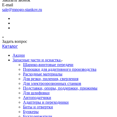
Заказать звонок
E-mail
sale@mnogo-stankov.ru
Задать вопрос
Каталог
Акции
Запасные части и оснастка
Шарико-винтовые передачи
Порошки для аддитивного производства
Расходные материалы
Для резки, пиления, сверления
Для электроэрозионных станков
Подставки, опоры, поддержки, прижимы
Для шлифовки
Автоподатчики
Адаптеры и переходники
Биты и отвертки
Бункеры
Бухтодержатели