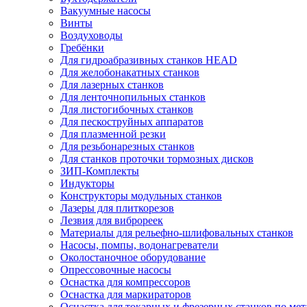
Вакуумные насосы
Винты
Воздуховоды
Гребёнки
Для гидроабразивных станков HEAD
Для желобонакатных станков
Для лазерных станков
Для ленточнопильных станков
Для листогибочных станков
Для пескоструйных аппаратов
Для плазменной резки
Для резьбонарезных станков
Для станков проточки тормозных дисков
ЗИП-Комплекты
Индукторы
Конструкторы модульных станков
Лазеры для плиткорезов
Лезвия для виброреек
Материалы для рельефно-шлифовальных станков
Насосы, помпы, водонагреватели
Околостаночное оборудование
Опрессовочные насосы
Оснастка для компрессоров
Оснастка для маркираторов
Оснастка для токарных и фрезерных станков по мет