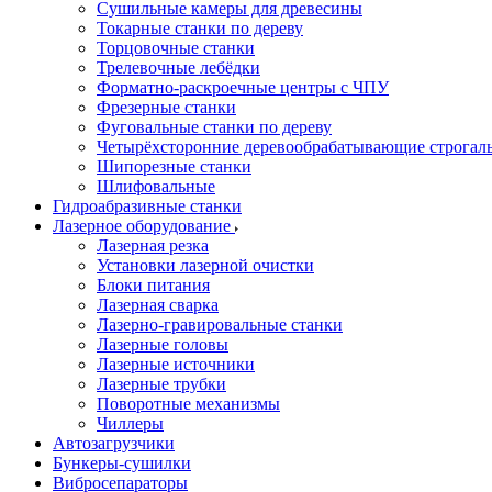
Сушильные камеры для древесины
Токарные станки по дереву
Торцовочные станки
Трелевочные лебёдки
Форматно-раскроечные центры с ЧПУ
Фрезерные станки
Фуговальные станки по дереву
Четырёхсторонние деревообрабатывающие строгал
Шипорезные станки
Шлифовальные
Гидроабразивные станки
Лазерное оборудование
Лазерная резка
Установки лазерной очистки
Блоки питания
Лазерная сварка
Лазерно-гравировальные станки
Лазерные головы
Лазерные источники
Лазерные трубки
Поворотные механизмы
Чиллеры
Автозагрузчики
Бункеры-сушилки
Вибросепараторы