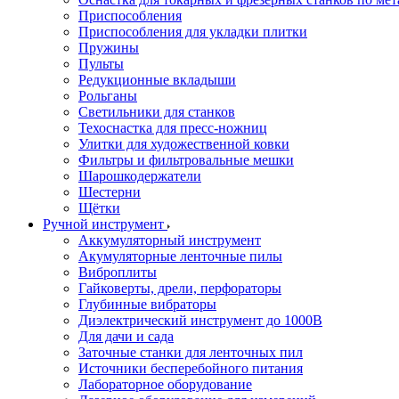
Приспособления
Приспособления для укладки плитки
Пружины
Пульты
Редукционные вкладыши
Рольганы
Светильники для станков
Техоснастка для пресс-ножниц
Улитки для художественной ковки
Фильтры и фильтровальные мешки
Шарошкодержатели
Шестерни
Щётки
Ручной инструмент
Аккумуляторный инструмент
Акумуляторные ленточные пилы
Виброплиты
Гайковерты, дрели, перфораторы
Глубинные вибраторы
Диэлектрический инструмент до 1000В
Для дачи и сада
Заточные станки для ленточных пил
Источники бесперебойного питания
Лабораторное оборудование