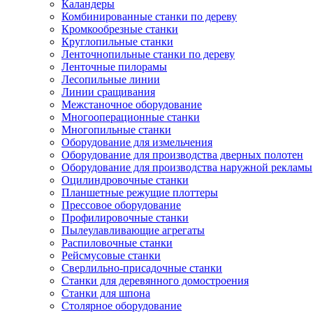
Каландеры
Комбинированные станки по дереву
Кромкообрезные станки
Круглопильные станки
Ленточнопильные станки по дереву
Ленточные пилорамы
Лесопильные линии
Линии сращивания
Межстаночное оборудование
Многооперационные станки
Многопильные станки
Оборудование для измельчения
Оборудование для производства дверных полотен
Оборудование для производства наружной рекламы
Оцилиндровочные станки
Планшетные режущие плоттеры
Прессовое оборудование
Профилировочные станки
Пылеулавливающие агрегаты
Распиловочные станки
Рейсмусовые станки
Сверлильно-присадочные станки
Станки для деревянного домостроения
Станки для шпона
Столярное оборудование