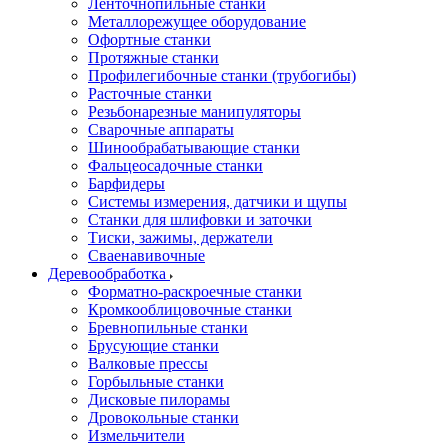
Ленточнопильные станки
Металлорежущее оборудование
Офортные станки
Протяжные станки
Профилегибочные станки (трубогибы)
Расточные станки
Резьбонарезные манипуляторы
Сварочные аппараты
Шинообрабатывающие станки
Фальцеосадочные станки
Барфидеры
Системы измерения, датчики и щупы
Станки для шлифовки и заточки
Тиски, зажимы, держатели
Cваенавивочные
Деревообработка
Форматно-раскроечные станки
Кромкооблицовочные станки
Бревнопильные станки
Брусующие станки
Валковые прессы
Горбыльные станки
Дисковые пилорамы
Дровокольные станки
Измельчители