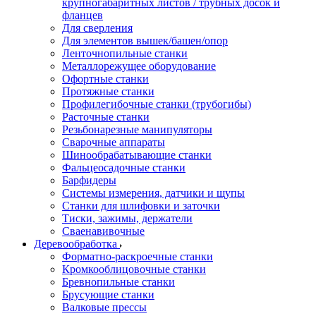
крупногабаритных листов / трубных досок и
фланцев
Для сверления
Для элементов вышек/башен/опор
Ленточнопильные станки
Металлорежущее оборудование
Офортные станки
Протяжные станки
Профилегибочные станки (трубогибы)
Расточные станки
Резьбонарезные манипуляторы
Сварочные аппараты
Шинообрабатывающие станки
Фальцеосадочные станки
Барфидеры
Системы измерения, датчики и щупы
Станки для шлифовки и заточки
Тиски, зажимы, держатели
Cваенавивочные
Деревообработка
Форматно-раскроечные станки
Кромкооблицовочные станки
Бревнопильные станки
Брусующие станки
Валковые прессы