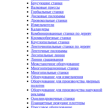
Брусующие станки
Валковые прессы
Горбыльные станки
Дисковые пилорамы
Дровокольные станки
Измельчители
Каландеры
Комбинированные станки по дереву
Кромкообрезные станки
Круглопильные станки
Ленточнопильные станки по дереву
Ленточные пилорамы
Лесопильные линии
Линии сращивания
Межстаночное оборудование
Многооперационные станки
Многопильные станки
Оборудование для измельчения
Оборудование для производства дверных
полотен
Оборудование для производства наружной
рекламы
Оцилиндровочные станки
Планшетные режущие плоттеры
Прессовое оборудование