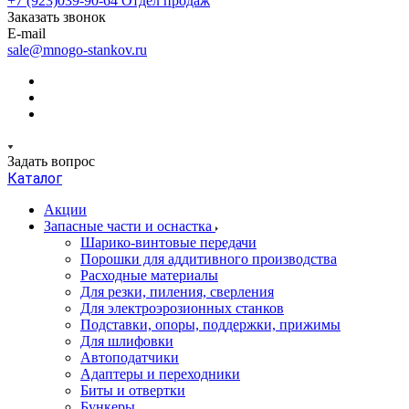
+7 (923)039-90-64
Отдел продаж
Заказать звонок
E-mail
sale@mnogo-stankov.ru
Задать вопрос
Каталог
Акции
Запасные части и оснастка
Шарико-винтовые передачи
Порошки для аддитивного производства
Расходные материалы
Для резки, пиления, сверления
Для электроэрозионных станков
Подставки, опоры, поддержки, прижимы
Для шлифовки
Автоподатчики
Адаптеры и переходники
Биты и отвертки
Бункеры