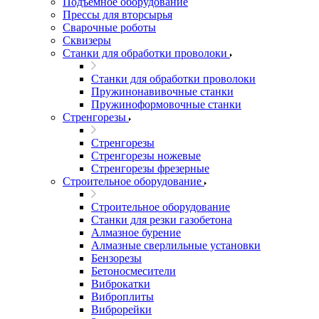
Подъемное оборудование
Прессы для вторсырья
Сварочные роботы
Сквизеры
Станки для обработки проволоки
Станки для обработки проволоки
Пружинонавивочные станки
Пружиноформовочные станки
Стренгорезы
Стренгорезы
Стренгорезы ножевые
Стренгорезы фрезерные
Строительное оборудование
Строительное оборудование
Станки для резки газобетона
Алмазное бурение
Алмазные сверлильные установки
Бензорезы
Бетоносмесители
Виброкатки
Виброплиты
Виброрейки