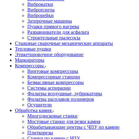
Виброкатки
Виброплиты
Виброрейки
Затирочные машины
Пушки прямого нагрева
Разравниватели для асфальта
Строительные пылесосы
Стыковые сварочные механические аппараты
Тепловые пушки
Этикетировочное оборудование
Маркираторы
Компрессоры
Винтовые компрессоры
Компрессорные станции
Безмасляные компрессоры
Системы аспирации
Фильтры воздушные, лубрикаторы
Фильтры расплавов полимеров
Осушители
Обработка камня
Многодисковые станки
Мостовые станки для резки камня
Обрабатывающие центры с ЧПУ по камню
Плиткорезы
Станки по камню с ЧПУ