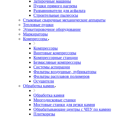
Затирочные машины
Пушки прямого нагрева
Разравниватели для асфальта
Строительные пылесосы
Стыковые сварочные механические аппараты
Тепловые пушки
Этикетировочное оборудование
Маркираторы
Компрессоры
Компрессоры
Винтовые компрессоры
Компрессорные станции
Безмасляные компрессоры
Системы аспирации
Фильтры воздушные, лубрикаторы
Фильтры расплавов полимеров
Осушители
Обработка камня
Обработка камня
Многодисковые станки
Мостовые станки для резки камня
Обрабатывающие центры с ЧПУ по камню
Плиткорезы