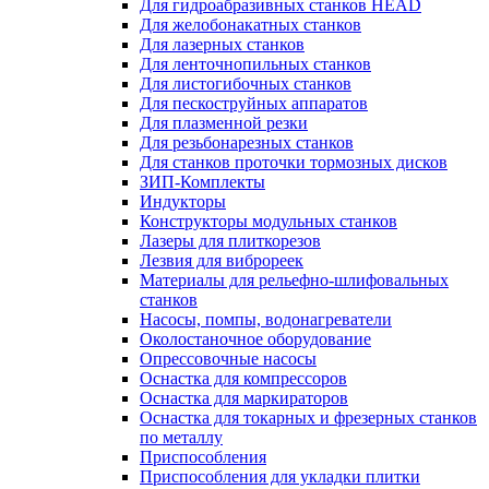
Для гидроабразивных станков HEAD
Для желобонакатных станков
Для лазерных станков
Для ленточнопильных станков
Для листогибочных станков
Для пескоструйных аппаратов
Для плазменной резки
Для резьбонарезных станков
Для станков проточки тормозных дисков
ЗИП-Комплекты
Индукторы
Конструкторы модульных станков
Лазеры для плиткорезов
Лезвия для виброреек
Материалы для рельефно-шлифовальных
станков
Насосы, помпы, водонагреватели
Околостаночное оборудование
Опрессовочные насосы
Оснастка для компрессоров
Оснастка для маркираторов
Оснастка для токарных и фрезерных станков
по металлу
Приспособления
Приспособления для укладки плитки