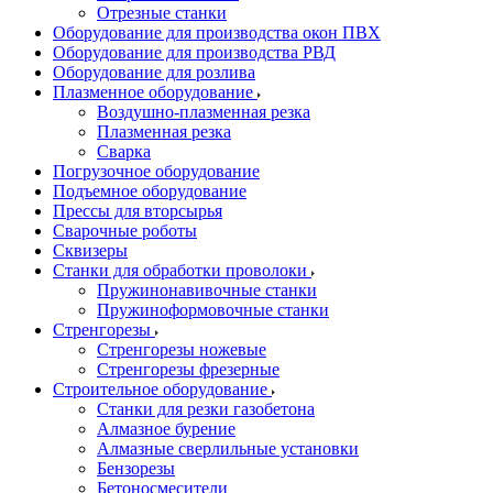
Отрезные станки
Оборудование для производства окон ПВХ
Оборудование для производства РВД
Оборудование для розлива
Плазменное оборудование
Воздушно-плазменная резка
Плазменная резка
Сварка
Погрузочное оборудование
Подъемное оборудование
Прессы для вторсырья
Сварочные роботы
Сквизеры
Станки для обработки проволоки
Пружинонавивочные станки
Пружиноформовочные станки
Стренгорезы
Стренгорезы ножевые
Стренгорезы фрезерные
Строительное оборудование
Станки для резки газобетона
Алмазное бурение
Алмазные сверлильные установки
Бензорезы
Бетоносмесители