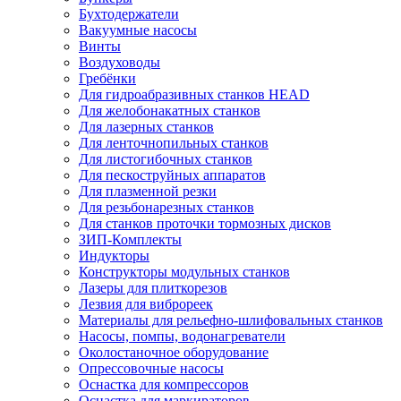
Бухтодержатели
Вакуумные насосы
Винты
Воздуховоды
Гребёнки
Для гидроабразивных станков HEAD
Для желобонакатных станков
Для лазерных станков
Для ленточнопильных станков
Для листогибочных станков
Для пескоструйных аппаратов
Для плазменной резки
Для резьбонарезных станков
Для станков проточки тормозных дисков
ЗИП-Комплекты
Индукторы
Конструкторы модульных станков
Лазеры для плиткорезов
Лезвия для виброреек
Материалы для рельефно-шлифовальных станков
Насосы, помпы, водонагреватели
Околостаночное оборудование
Опрессовочные насосы
Оснастка для компрессоров
Оснастка для маркираторов