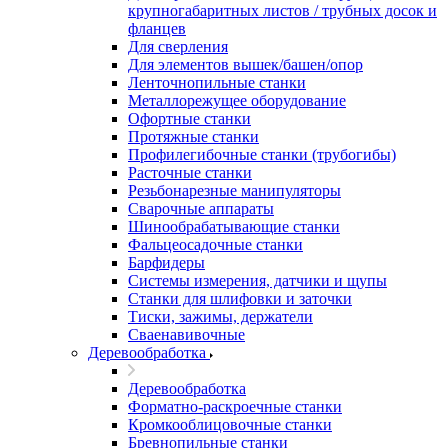
крупногабаритных листов / трубных досок и
фланцев
Для сверления
Для элементов вышек/башен/опор
Ленточнопильные станки
Металлорежущее оборудование
Офортные станки
Протяжные станки
Профилегибочные станки (трубогибы)
Расточные станки
Резьбонарезные манипуляторы
Сварочные аппараты
Шинообрабатывающие станки
Фальцеосадочные станки
Барфидеры
Системы измерения, датчики и щупы
Станки для шлифовки и заточки
Тиски, зажимы, держатели
Cваенавивочные
Деревообработка
Деревообработка
Форматно-раскроечные станки
Кромкооблицовочные станки
Бревнопильные станки