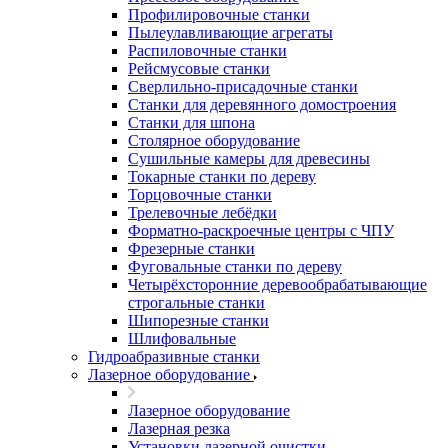
Профилировочные станки
Пылеулавливающие агрегаты
Распиловочные станки
Рейсмусовые станки
Сверлильно-присадочные станки
Станки для деревянного домостроения
Станки для шпона
Столярное оборудование
Сушильные камеры для древесины
Токарные станки по дереву
Торцовочные станки
Трелевочные лебёдки
Форматно-раскроечные центры с ЧПУ
Фрезерные станки
Фуговальные станки по дереву
Четырёхсторонние деревообрабатывающие
строгальные станки
Шипорезные станки
Шлифовальные
Гидроабразивные станки
Лазерное оборудование
Лазерное оборудование
Лазерная резка
Установки лазерной очистки