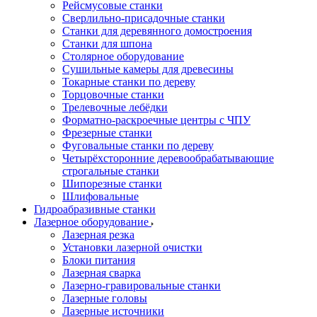
Рейсмусовые станки
Сверлильно-присадочные станки
Станки для деревянного домостроения
Станки для шпона
Столярное оборудование
Сушильные камеры для древесины
Токарные станки по дереву
Торцовочные станки
Трелевочные лебёдки
Форматно-раскроечные центры с ЧПУ
Фрезерные станки
Фуговальные станки по дереву
Четырёхсторонние деревообрабатывающие
строгальные станки
Шипорезные станки
Шлифовальные
Гидроабразивные станки
Лазерное оборудование
Лазерная резка
Установки лазерной очистки
Блоки питания
Лазерная сварка
Лазерно-гравировальные станки
Лазерные головы
Лазерные источники