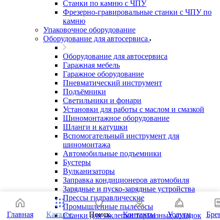
Станки по камню с ЧПУ
Фрезерно-гравировальные станки с ЧПУ по
камню
Упаковочное оборудование
Оборудование для автосервиса
Оборудование для автосервиса
Гаражная мебель
Гаражное оборудование
Пневматический инструмент
Подъёмники
Светильники и фонари
Установки для работы с маслом и смазкой
Шиномонтажное оборудование
Шланги и катушки
Вспомогательный инструмент для
шиномонтажа
Автомобильные подъемники
Бустеры
Вулканизаторы
Заправка кондиционеров автомобиля
Зарядные и пуско-зарядные устройства
Прессы гидравлические
Промышленные пылесосы
Главная
Каталог
Поиск
Контакты
Услуги
Бре
Станки для заклепки тормозных колодок