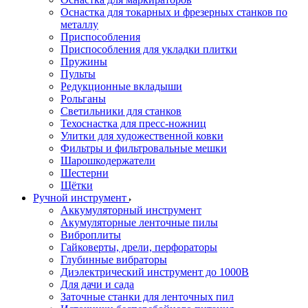
Оснастка для токарных и фрезерных станков по
металлу
Приспособления
Приспособления для укладки плитки
Пружины
Пульты
Редукционные вкладыши
Рольганы
Светильники для станков
Техоснастка для пресс-ножниц
Улитки для художественной ковки
Фильтры и фильтровальные мешки
Шарошкодержатели
Шестерни
Щётки
Ручной инструмент
Аккумуляторный инструмент
Акумуляторные ленточные пилы
Виброплиты
Гайковерты, дрели, перфораторы
Глубинные вибраторы
Диэлектрический инструмент до 1000В
Для дачи и сада
Заточные станки для ленточных пил