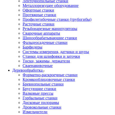
Ленточнопильные станки
Металлорежущее оборудование
Офортные станки
Протяжные станки
Профилегибочные станки (трубогибы)
Расточные станки
Резьбонарезные манипуляторы
Сварочные аппараты
Шинообрабатывающие станки
Фальцеосадочные станки
Барфидеры
Системы измерения, датчики и щупы
Станки для шлифовки и заточки
Тиски, зажимы, держатели
Cваенавивочные
Деревообработка
Форматно-раскроечные станки
Кромкооблицовочные станки
Бревнопильные станки
Брусующие станки
Валковые прессы
Горбыльные станки
Дисковые пилорамы
Дровокольные станки
Измельчители