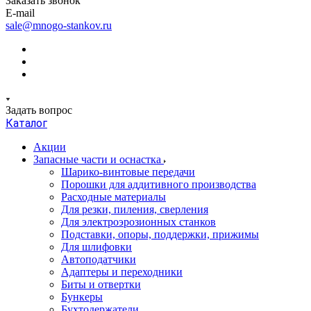
Заказать звонок
E-mail
sale@mnogo-stankov.ru
Задать вопрос
Каталог
Акции
Запасные части и оснастка
Шарико-винтовые передачи
Порошки для аддитивного производства
Расходные материалы
Для резки, пиления, сверления
Для электроэрозионных станков
Подставки, опоры, поддержки, прижимы
Для шлифовки
Автоподатчики
Адаптеры и переходники
Биты и отвертки
Бункеры
Бухтодержатели