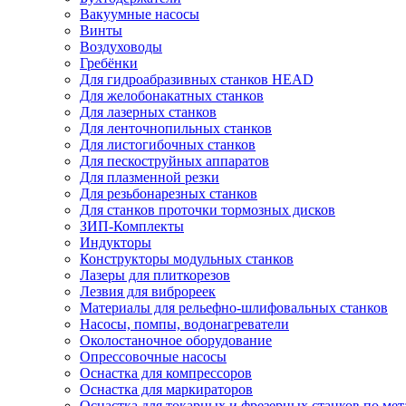
Вакуумные насосы
Винты
Воздуховоды
Гребёнки
Для гидроабразивных станков HEAD
Для желобонакатных станков
Для лазерных станков
Для ленточнопильных станков
Для листогибочных станков
Для пескоструйных аппаратов
Для плазменной резки
Для резьбонарезных станков
Для станков проточки тормозных дисков
ЗИП-Комплекты
Индукторы
Конструкторы модульных станков
Лазеры для плиткорезов
Лезвия для виброреек
Материалы для рельефно-шлифовальных станков
Насосы, помпы, водонагреватели
Околостаночное оборудование
Опрессовочные насосы
Оснастка для компрессоров
Оснастка для маркираторов
Оснастка для токарных и фрезерных станков по мет