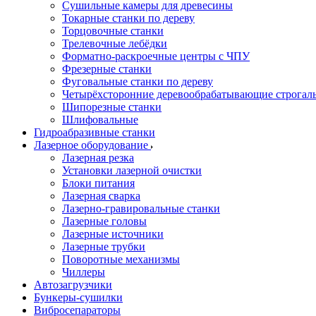
Сушильные камеры для древесины
Токарные станки по дереву
Торцовочные станки
Трелевочные лебёдки
Форматно-раскроечные центры с ЧПУ
Фрезерные станки
Фуговальные станки по дереву
Четырёхсторонние деревообрабатывающие строгал
Шипорезные станки
Шлифовальные
Гидроабразивные станки
Лазерное оборудование
Лазерная резка
Установки лазерной очистки
Блоки питания
Лазерная сварка
Лазерно-гравировальные станки
Лазерные головы
Лазерные источники
Лазерные трубки
Поворотные механизмы
Чиллеры
Автозагрузчики
Бункеры-сушилки
Вибросепараторы