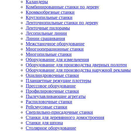
Каландеры
Комбинированные станки по дереву
Кромкообрезные станки
Круглопильные станки
Ленточнопильные станки по дереву
Ленточные пилорамы
Лесопильные линии
Линии сращивания
Межстаночное оборудование
Многооперационные станки
Многопильные станки
Оборудование для измельчения
Оборудование для производства дверных полотен
Оборудование для производства наружной рекламы
Оцилиндровочные станки
Планшетные режущие плоттеры
Прессовое оборудование
Профилировочные станки
Пылеулавливающие агрегаты
Распиловочные станки
Рейсмусовые станки
Сверлильно-присадочные станки
Станки для деревянного домостроения
Станки для шпона
Столярное оборудование