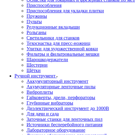
Приспособления
Приспособления для укладки плитки
Пружины
Пульты
Редукционные вкладыши
Рольганы
Светильники для станков
Техоснастка для пресс-ножниц
Улитки для художественной ковки
Фильтры и фильтровальные мешки
Шарошкодержатели
Шестерни
Щётки
Ручной инструмент
Аккумуляторный инструмент
Акумуляторные ленточные пилы
Виброплиты
Гайковерты, дрели, перфораторы
Глубинные вибраторы
Диэлектрический инструмент до 1000В
Для дачи и сада
Заточные станки для ленточных пил
Источники бесперебойного питания
Лабораторное оборудование