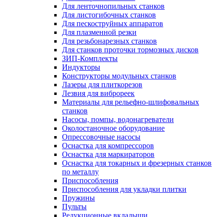
Для ленточнопильных станков
Для листогибочных станков
Для пескоструйных аппаратов
Для плазменной резки
Для резьбонарезных станков
Для станков проточки тормозных дисков
ЗИП-Комплекты
Индукторы
Конструкторы модульных станков
Лазеры для плиткорезов
Лезвия для виброреек
Материалы для рельефно-шлифовальных
станков
Насосы, помпы, водонагреватели
Околостаночное оборудование
Опрессовочные насосы
Оснастка для компрессоров
Оснастка для маркираторов
Оснастка для токарных и фрезерных станков
по металлу
Приспособления
Приспособления для укладки плитки
Пружины
Пульты
Редукционные вкладыши