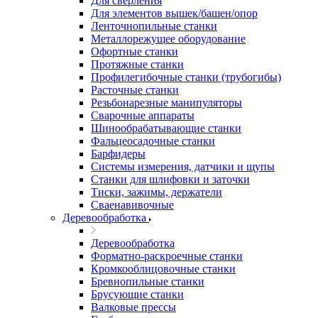
Для сверления
Для элементов вышек/башен/опор
Ленточнопильные станки
Металлорежущее оборудование
Офортные станки
Протяжные станки
Профилегибочные станки (трубогибы)
Расточные станки
Резьбонарезные манипуляторы
Сварочные аппараты
Шинообрабатывающие станки
Фальцеосадочные станки
Барфидеры
Системы измерения, датчики и щупы
Станки для шлифовки и заточки
Тиски, зажимы, держатели
Cваенавивочные
Деревообработка
Деревообработка
Форматно-раскроечные станки
Кромкооблицовочные станки
Бревнопильные станки
Брусующие станки
Валковые прессы