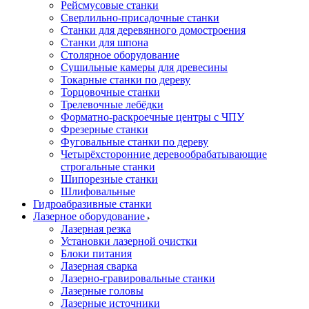
Рейсмусовые станки
Сверлильно-присадочные станки
Станки для деревянного домостроения
Станки для шпона
Столярное оборудование
Сушильные камеры для древесины
Токарные станки по дереву
Торцовочные станки
Трелевочные лебёдки
Форматно-раскроечные центры с ЧПУ
Фрезерные станки
Фуговальные станки по дереву
Четырёхсторонние деревообрабатывающие
строгальные станки
Шипорезные станки
Шлифовальные
Гидроабразивные станки
Лазерное оборудование
Лазерная резка
Установки лазерной очистки
Блоки питания
Лазерная сварка
Лазерно-гравировальные станки
Лазерные головы
Лазерные источники