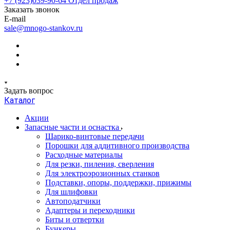
+7 (923)039-90-64
Отдел продаж
Заказать звонок
E-mail
sale@mnogo-stankov.ru
Задать вопрос
Каталог
Акции
Запасные части и оснастка
Шарико-винтовые передачи
Порошки для аддитивного производства
Расходные материалы
Для резки, пиления, сверления
Для электроэрозионных станков
Подставки, опоры, поддержки, прижимы
Для шлифовки
Автоподатчики
Адаптеры и переходники
Биты и отвертки
Бункеры