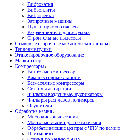
Виброкатки
Виброплиты
Виброрейки
Затирочные машины
Пушки прямого нагрева
Разравниватели для асфальта
Строительные пылесосы
Стыковые сварочные механические аппараты
Тепловые пушки
Этикетировочное оборудование
Маркираторы
Компрессоры
Винтовые компрессоры
Компрессорные станции
Безмасляные компрессоры
Системы аспирации
Фильтры воздушные, лубрикаторы
Фильтры расплавов полимеров
Осушители
Обработка камня
Многодисковые станки
Мостовые станки для резки камня
Обрабатывающие центры с ЧПУ по камню
Плиткорезы
Станки по камню с ЧПУ