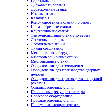
Горбыльные станки
Дисковые пилорамы
Дровокольные станки
Измельчители
Каландеры
Комбинированные станки по дереву
Кромкообрезные станки
Круглопильные станки
Ленточнопильные станки по дереву
Ленточные пилорамы
Лесопильные линии
Линии сращивания
Межстаночное оборудование
Многооперационные станки
Многопильные станки
Оборудование для измельчения
Оборудование для производства дверных
полотен
Оборудование для производства наружной
рекламы
Оцилиндровочные станки
Планшетные режущие плоттеры
Прессовое оборудование
Профилировочные станки
Пылеулавливающие агрегаты