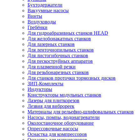
Бухтодержатели
Вакуумные насосы
Винты
Воздуховоды
Гребёнки
Для гидроабразивных станков HEAD
Для желобонакатных станков
Для лазерных станков
Для ленточнопильных станков
Для листогибочных станков
Для пескоструйных аппаратов
Для плазменной резки
Для резьбонарезных станков
Для станков проточки тормозных дисков
ЗИП-Комплекты
Индукторы
Конструкторы модульных станков
Лазеры для плиткорезов
Лезвия для виброреек
Материалы для рельефно-шлифовальных станков
Насосы, помпы, водонагреватели
Околостаночное оборудование
Опрессовочные насосы
Оснастка для компрессоров
Оснастка для маркираторов