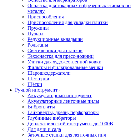
Оснастка для токарных и фрезерных станков по
металлу
Приспособления
Приспособления для укладки плитки
Пружины
Пульты
Редукционные вкладыши
Рольганы
Светильники для станков
Техоснастка для пресс-ножниц
Улитки для художественной ковки
Фильтры и фильтровальные мешки
Шарошкодержатели
Шестерни
Щётки
Ручной инструмент
Аккумуляторный инструмент
Акумуляторные ленточные пилы
Виброплиты
Гайковерты, дрели, перфораторы
Глубинные вибраторы
Диэлектрический инструмент до 1000В
Для дачи и сада
Заточные станки для ленточных пил