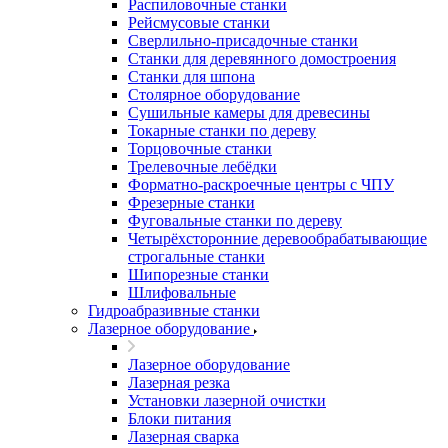
Распиловочные станки
Рейсмусовые станки
Сверлильно-присадочные станки
Станки для деревянного домостроения
Станки для шпона
Столярное оборудование
Сушильные камеры для древесины
Токарные станки по дереву
Торцовочные станки
Трелевочные лебёдки
Форматно-раскроечные центры с ЧПУ
Фрезерные станки
Фуговальные станки по дереву
Четырёхсторонние деревообрабатывающие
строгальные станки
Шипорезные станки
Шлифовальные
Гидроабразивные станки
Лазерное оборудование
Лазерное оборудование
Лазерная резка
Установки лазерной очистки
Блоки питания
Лазерная сварка