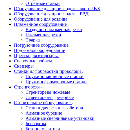
Отрезные станки
Оборудование для производства окон ПВХ
Оборудование для производства РВД
Оборудование для розлива
Плазменное оборудование
Воздушно-плазменная резка
Плазменная резка
Сварка
Погрузочное оборудование
Подъемное оборудование
Прессы для вторсырья
Сварочные роботы
Сквизеры
Станки для обработки проволоки
Пружинонавивочные станки
Пружиноформовочные станки
Стренгорезы
Стренгорезы ножевые
Стренгорезы фрезерные
Строительное оборудование
Станки для резки газобетона
Алмазное бурение
Алмазные сверлильные установки
Бензорезы
Бетоносмесители