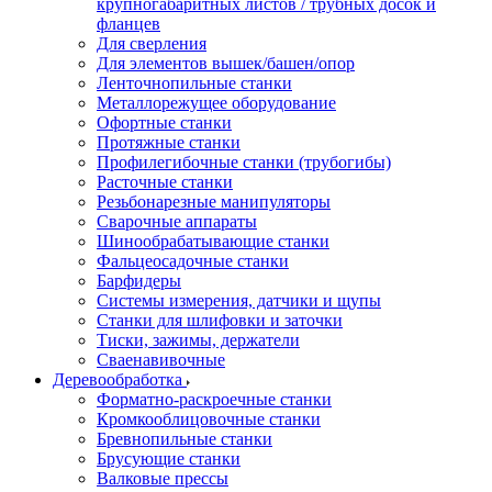
крупногабаритных листов / трубных досок и
фланцев
Для сверления
Для элементов вышек/башен/опор
Ленточнопильные станки
Металлорежущее оборудование
Офортные станки
Протяжные станки
Профилегибочные станки (трубогибы)
Расточные станки
Резьбонарезные манипуляторы
Сварочные аппараты
Шинообрабатывающие станки
Фальцеосадочные станки
Барфидеры
Системы измерения, датчики и щупы
Станки для шлифовки и заточки
Тиски, зажимы, держатели
Cваенавивочные
Деревообработка
Форматно-раскроечные станки
Кромкооблицовочные станки
Бревнопильные станки
Брусующие станки
Валковые прессы