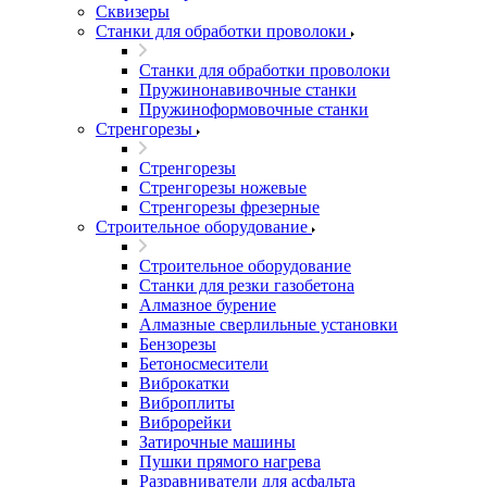
Сквизеры
Станки для обработки проволоки
Станки для обработки проволоки
Пружинонавивочные станки
Пружиноформовочные станки
Стренгорезы
Стренгорезы
Стренгорезы ножевые
Стренгорезы фрезерные
Строительное оборудование
Строительное оборудование
Станки для резки газобетона
Алмазное бурение
Алмазные сверлильные установки
Бензорезы
Бетоносмесители
Виброкатки
Виброплиты
Виброрейки
Затирочные машины
Пушки прямого нагрева
Разравниватели для асфальта