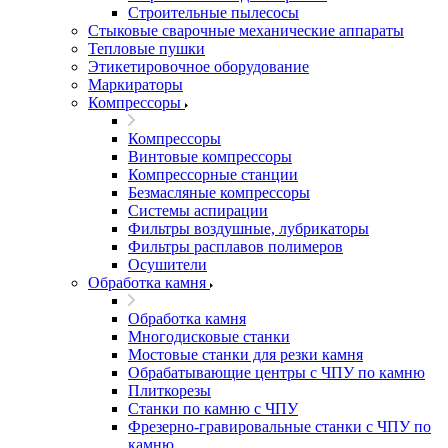
Строительные пылесосы
Стыковые сварочные механические аппараты
Тепловые пушки
Этикетировочное оборудование
Маркираторы
Компрессоры
Компрессоры
Винтовые компрессоры
Компрессорные станции
Безмасляные компрессоры
Системы аспирации
Фильтры воздушные, лубрикаторы
Фильтры расплавов полимеров
Осушители
Обработка камня
Обработка камня
Многодисковые станки
Мостовые станки для резки камня
Обрабатывающие центры с ЧПУ по камню
Плиткорезы
Станки по камню с ЧПУ
Фрезерно-гравировальные станки с ЧПУ по
камню