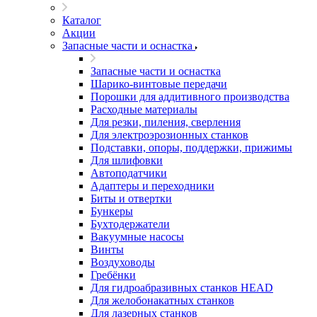
Каталог
Акции
Запасные части и оснастка
Запасные части и оснастка
Шарико-винтовые передачи
Порошки для аддитивного производства
Расходные материалы
Для резки, пиления, сверления
Для электроэрозионных станков
Подставки, опоры, поддержки, прижимы
Для шлифовки
Автоподатчики
Адаптеры и переходники
Биты и отвертки
Бункеры
Бухтодержатели
Вакуумные насосы
Винты
Воздуховоды
Гребёнки
Для гидроабразивных станков HEAD
Для желобонакатных станков
Для лазерных станков