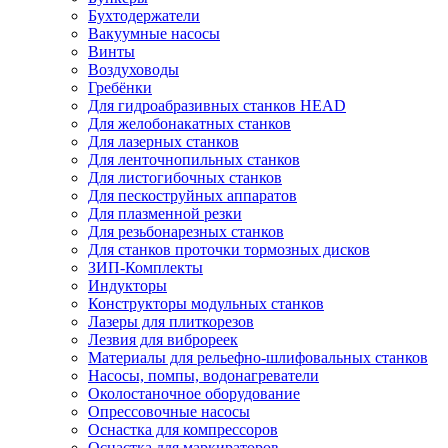
Бухтодержатели
Вакуумные насосы
Винты
Воздуховоды
Гребёнки
Для гидроабразивных станков HEAD
Для желобонакатных станков
Для лазерных станков
Для ленточнопильных станков
Для листогибочных станков
Для пескоструйных аппаратов
Для плазменной резки
Для резьбонарезных станков
Для станков проточки тормозных дисков
ЗИП-Комплекты
Индукторы
Конструкторы модульных станков
Лазеры для плиткорезов
Лезвия для виброреек
Материалы для рельефно-шлифовальных станков
Насосы, помпы, водонагреватели
Околостаночное оборудование
Опрессовочные насосы
Оснастка для компрессоров
Оснастка для маркираторов