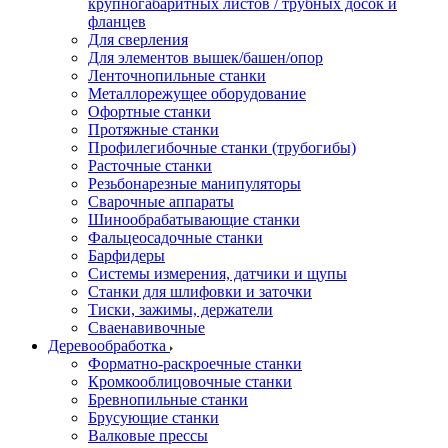
крупногабаритных листов / трубных досок и
фланцев
Для сверления
Для элементов вышек/башен/опор
Ленточнопильные станки
Металлорежущее оборудование
Офортные станки
Протяжные станки
Профилегибочные станки (трубогибы)
Расточные станки
Резьбонарезные манипуляторы
Сварочные аппараты
Шинообрабатывающие станки
Фальцеосадочные станки
Барфидеры
Системы измерения, датчики и щупы
Станки для шлифовки и заточки
Тиски, зажимы, держатели
Cваенавивочные
Деревообработка
Форматно-раскроечные станки
Кромкооблицовочные станки
Бревнопильные станки
Брусующие станки
Валковые прессы