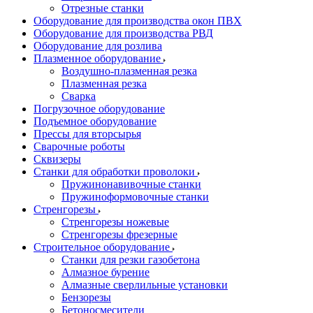
Отрезные станки
Оборудование для производства окон ПВХ
Оборудование для производства РВД
Оборудование для розлива
Плазменное оборудование
Воздушно-плазменная резка
Плазменная резка
Сварка
Погрузочное оборудование
Подъемное оборудование
Прессы для вторсырья
Сварочные роботы
Сквизеры
Станки для обработки проволоки
Пружинонавивочные станки
Пружиноформовочные станки
Стренгорезы
Стренгорезы ножевые
Стренгорезы фрезерные
Строительное оборудование
Станки для резки газобетона
Алмазное бурение
Алмазные сверлильные установки
Бензорезы
Бетоносмесители