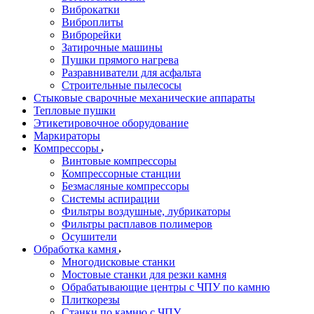
Виброкатки
Виброплиты
Виброрейки
Затирочные машины
Пушки прямого нагрева
Разравниватели для асфальта
Строительные пылесосы
Стыковые сварочные механические аппараты
Тепловые пушки
Этикетировочное оборудование
Маркираторы
Компрессоры
Винтовые компрессоры
Компрессорные станции
Безмасляные компрессоры
Системы аспирации
Фильтры воздушные, лубрикаторы
Фильтры расплавов полимеров
Осушители
Обработка камня
Многодисковые станки
Мостовые станки для резки камня
Обрабатывающие центры с ЧПУ по камню
Плиткорезы
Станки по камню с ЧПУ