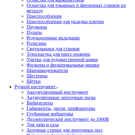
Оснастка для токарных и фрезерных станков по
металлу
Приспособления
Приспособления для укладки плитки
Пружины
Пульты
Редукционные вкладыши
Рольганы
Светильники для станков
Техоснастка для пресс-ножниц
Улитки для художественной ковки
Фильтры и фильтровальные мешки
Шарошкодержатели
Шестерни
Щётки
Ручной инструмент
Аккумуляторный инструмент
Акумуляторные ленточные пилы
Виброплиты
Гайковерты, дрели, перфораторы
Глубинные вибраторы
Диэлектрический инструмент до 1000В
Для дачи и сада
Заточные станки для ленточных пил