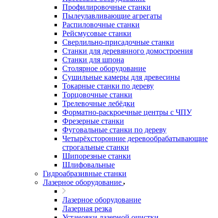
Профилировочные станки
Пылеулавливающие агрегаты
Распиловочные станки
Рейсмусовые станки
Сверлильно-присадочные станки
Станки для деревянного домостроения
Станки для шпона
Столярное оборудование
Сушильные камеры для древесины
Токарные станки по дереву
Торцовочные станки
Трелевочные лебёдки
Форматно-раскроечные центры с ЧПУ
Фрезерные станки
Фуговальные станки по дереву
Четырёхсторонние деревообрабатывающие
строгальные станки
Шипорезные станки
Шлифовальные
Гидроабразивные станки
Лазерное оборудование
Лазерное оборудование
Лазерная резка
Установки лазерной очистки