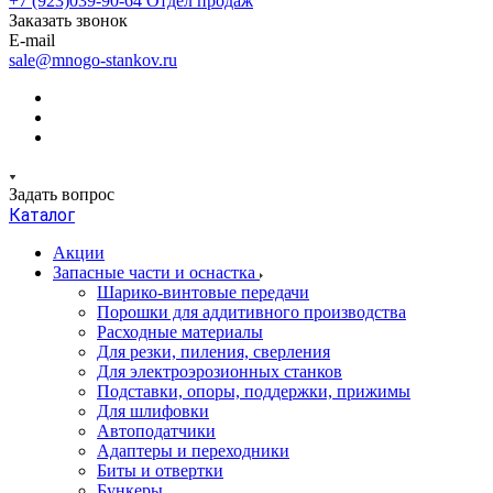
+7 (923)039-90-64
Отдел продаж
Заказать звонок
E-mail
sale@mnogo-stankov.ru
Задать вопрос
Каталог
Акции
Запасные части и оснастка
Шарико-винтовые передачи
Порошки для аддитивного производства
Расходные материалы
Для резки, пиления, сверления
Для электроэрозионных станков
Подставки, опоры, поддержки, прижимы
Для шлифовки
Автоподатчики
Адаптеры и переходники
Биты и отвертки
Бункеры