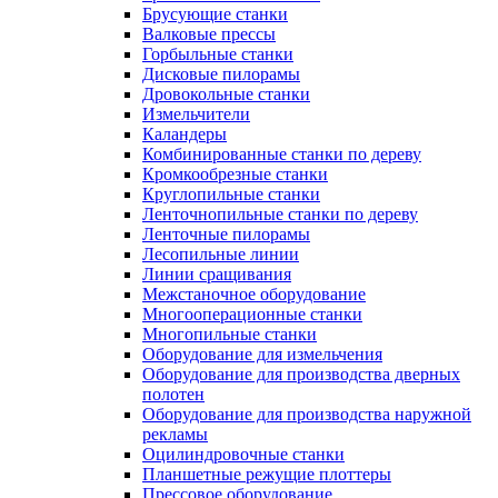
Брусующие станки
Валковые прессы
Горбыльные станки
Дисковые пилорамы
Дровокольные станки
Измельчители
Каландеры
Комбинированные станки по дереву
Кромкообрезные станки
Круглопильные станки
Ленточнопильные станки по дереву
Ленточные пилорамы
Лесопильные линии
Линии сращивания
Межстаночное оборудование
Многооперационные станки
Многопильные станки
Оборудование для измельчения
Оборудование для производства дверных
полотен
Оборудование для производства наружной
рекламы
Оцилиндровочные станки
Планшетные режущие плоттеры
Прессовое оборудование