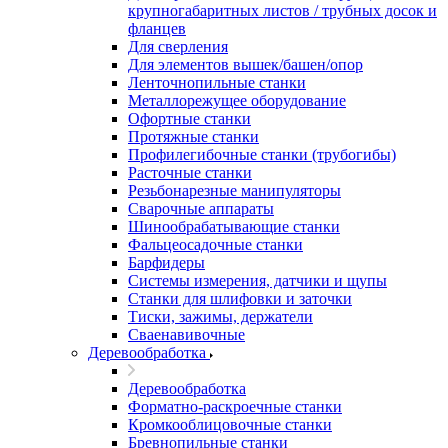
крупногабаритных листов / трубных досок и
фланцев
Для сверления
Для элементов вышек/башен/опор
Ленточнопильные станки
Металлорежущее оборудование
Офортные станки
Протяжные станки
Профилегибочные станки (трубогибы)
Расточные станки
Резьбонарезные манипуляторы
Сварочные аппараты
Шинообрабатывающие станки
Фальцеосадочные станки
Барфидеры
Системы измерения, датчики и щупы
Станки для шлифовки и заточки
Тиски, зажимы, держатели
Cваенавивочные
Деревообработка
Деревообработка
Форматно-раскроечные станки
Кромкооблицовочные станки
Бревнопильные станки