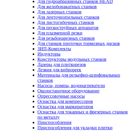
Для гидроабразивных станков HEAD
Для желобонакатных станков
Для лазерных станков
Для ленточнопильных станков
Для листогибочных станков
Для пескоструйных аппаратов
Для плазменной резки
Для резьбонарезных станков
Для станков проточки тормозных дисков
ЗИП-Комплекты
Индукторы
Конструкторы модульных станков
Лазеры для плиткорезов
Лезвия для виброреек
Материалы для рельефно-шлифовальных
станков
Насосы, помпы, водонагреватели
Околостаночное оборудование
Опрессовочные насосы
Оснастка для компрессоров
Оснастка для маркираторов
Оснастка для токарных и фрезерных станков
по металлу
Приспособления
Приспособления для укладки плитки