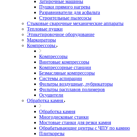
Затирочные машины
Пушки прямого нагрева
Разравниватели для асфальта
Строительные пылесосы
Стыковые сварочные механические аппараты
Тепловые пушки
Этикетировочное оборудование
Маркираторы
Компрессоры
Компрессоры
Винтовые компрессоры
Компрессорные станции
Безмасляные компрессоры
Системы аспирации
Фильтры воздушные, лубрикаторы
Фильтры расплавов полимеров
Осушители
Обработка камня
Обработка камня
Многодисковые станки
Мостовые станки для резки камня
Обрабатывающие центры с ЧПУ по камню
Плиткорезы