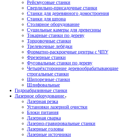
Рейсмусовые станки
Сверлильно-присадочные станки
Станки для деревянного домостроения
Станки для шпона
Столярное оборудование
Сушильные камеры для древесины
Токарные станки по дереву
Торцовочные станки
Трелевочные лебёдки
Форматно-раскроечные центры с ЧПУ
Фрезерные станки
Фуговальные станки по дереву
Четырёхсторонние деревообрабатывающие
строгальные станки
Шипорезные станки
Шлифовальные
Гидроабразивные станки
Лазерное оборудование
Лазерная резка
Установки лазерной очистки
Блоки питания
Лазерная сварка
Лазерно-гравировальные станки
Лазерные головы
Лазерные источники