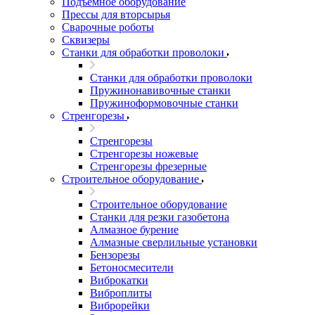
Подъемное оборудование
Прессы для вторсырья
Сварочные роботы
Сквизеры
Станки для обработки проволоки
Станки для обработки проволоки
Пружинонавивочные станки
Пружиноформовочные станки
Стренгорезы
Стренгорезы
Стренгорезы ножевые
Стренгорезы фрезерные
Строительное оборудование
Строительное оборудование
Станки для резки газобетона
Алмазное бурение
Алмазные сверлильные установки
Бензорезы
Бетоносмесители
Виброкатки
Виброплиты
Виброрейки