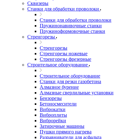
Сквизеры
Станки для обработки проволоки
Станки для обработки проволоки
Пружинонавивочные станки
Пружиноформовочные станки
Стренгорезы
Стренгорезы
Стренгорезы ножевые
Стренгорезы фрезерные
Строительное оборудование
Строительное оборудование
Станки для резки газобетона
Алмазное бурение
Алмазные сверлильные установки
Бензорезы
Бетоносмесители
Виброкатки
Виброплиты
Виброрейки
Затирочные машины
Пушки прямого нагрева
Разравниватели для асфальта