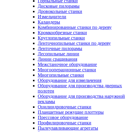
Горбыльные станки
Дисковые пилорамы
Дровокольные станки
Измельчители
Каландеры
Комбинированные станки по дереву
Кромкообрезные станки
Круглопильные станки
Ленточнопильные станки по дереву
Ленточные пилорамы
Лесопильные линии
Линии сращивания
Межстаночное оборудование
Многооперационные станки
Многопильные станки
Оборудование для измельчения
Оборудование для производства дверных
полотен
Оборудование для производства наружной
рекламы
Оцилиндровочные станки
Планшетные режущие плоттеры
Прессовое оборудование
Профилировочные станки
Пылеулавливающие агрегаты