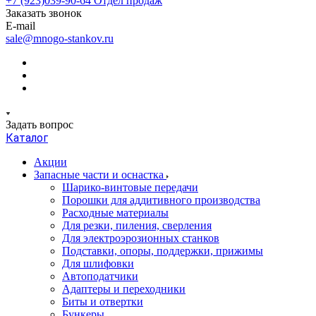
+7 (923)039-90-64
Отдел продаж
Заказать звонок
E-mail
sale@mnogo-stankov.ru
Задать вопрос
Каталог
Акции
Запасные части и оснастка
Шарико-винтовые передачи
Порошки для аддитивного производства
Расходные материалы
Для резки, пиления, сверления
Для электроэрозионных станков
Подставки, опоры, поддержки, прижимы
Для шлифовки
Автоподатчики
Адаптеры и переходники
Биты и отвертки
Бункеры