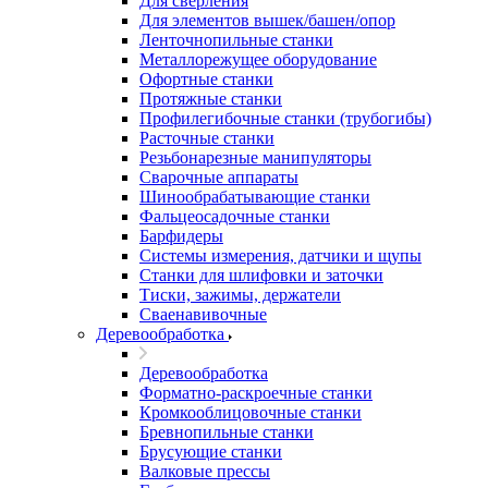
Для сверления
Для элементов вышек/башен/опор
Ленточнопильные станки
Металлорежущее оборудование
Офортные станки
Протяжные станки
Профилегибочные станки (трубогибы)
Расточные станки
Резьбонарезные манипуляторы
Сварочные аппараты
Шинообрабатывающие станки
Фальцеосадочные станки
Барфидеры
Системы измерения, датчики и щупы
Станки для шлифовки и заточки
Тиски, зажимы, держатели
Cваенавивочные
Деревообработка
Деревообработка
Форматно-раскроечные станки
Кромкооблицовочные станки
Бревнопильные станки
Брусующие станки
Валковые прессы