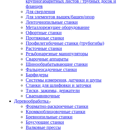
крупногабаритных листов / трубных досок и
фланцев
Для сверления
Для элементов вышек/башен/опор
Ленточнопильные станки
Металлорежущее оборудование
Офортные станки
Протяжные станки
Профилегибочные станки (трубогибы)
Расточные станки
Резьбонарезные манипуляторы
Сварочные аппараты
Шинообрабатывающие станки
Фальцеосадочные станки
Барфидеры
Системы измерения, датчики и щупы
Станки для шлифовки и заточки
Тиски, зажимы, держатели
Cваенавивочные
Деревообработка
Форматно-раскроечные станки
Кромкооблицовочные станки
Бревнопильные станки
Брусующие станки
Валковые прессы