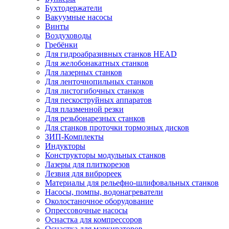
Бухтодержатели
Вакуумные насосы
Винты
Воздуховоды
Гребёнки
Для гидроабразивных станков HEAD
Для желобонакатных станков
Для лазерных станков
Для ленточнопильных станков
Для листогибочных станков
Для пескоструйных аппаратов
Для плазменной резки
Для резьбонарезных станков
Для станков проточки тормозных дисков
ЗИП-Комплекты
Индукторы
Конструкторы модульных станков
Лазеры для плиткорезов
Лезвия для виброреек
Материалы для рельефно-шлифовальных станков
Насосы, помпы, водонагреватели
Околостаночное оборудование
Опрессовочные насосы
Оснастка для компрессоров
Оснастка для маркираторов