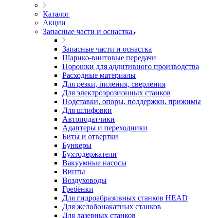
Каталог
Акции
Запасные части и оснастка
Запасные части и оснастка
Шарико-винтовые передачи
Порошки для аддитивного производства
Расходные материалы
Для резки, пиления, сверления
Для электроэрозионных станков
Подставки, опоры, поддержки, прижимы
Для шлифовки
Автоподатчики
Адаптеры и переходники
Биты и отвертки
Бункеры
Бухтодержатели
Вакуумные насосы
Винты
Воздуховоды
Гребёнки
Для гидроабразивных станков HEAD
Для желобонакатных станков
Для лазерных станков