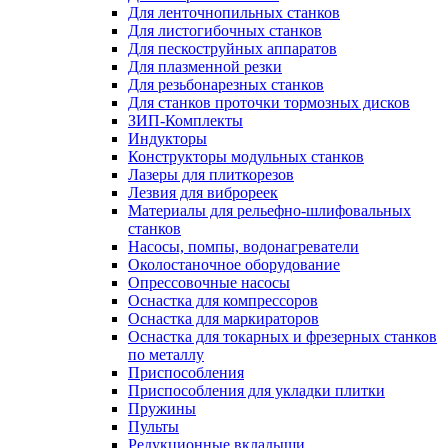
Для ленточнопильных станков
Для листогибочных станков
Для пескоструйных аппаратов
Для плазменной резки
Для резьбонарезных станков
Для станков проточки тормозных дисков
ЗИП-Комплекты
Индукторы
Конструкторы модульных станков
Лазеры для плиткорезов
Лезвия для виброреек
Материалы для рельефно-шлифовальных
станков
Насосы, помпы, водонагреватели
Околостаночное оборудование
Опрессовочные насосы
Оснастка для компрессоров
Оснастка для маркираторов
Оснастка для токарных и фрезерных станков
по металлу
Приспособления
Приспособления для укладки плитки
Пружины
Пульты
Редукционные вкладыши