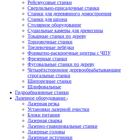
Рейсмусовые станки
Сверлильно-присадочные станки
Станки для деревянного домостроения
Станки для шпона
Столярное оборудование
Сушильные камеры для древесины
Токарные станки по дереву
Торцовочные станки
Трелевочные лебёдки
Форматно-раскроечные центры с ЧПУ
Фрезерные станки
Фуговальные станки по дереву
Четырёхсторонние деревообрабатывающие
строгальные станки
Шипорезные станки
Шлифовальные
Гидроабразивные станки
Лазерное оборудование
Лазерная резка
Установки лазерной очистки
Блоки питания
Лазерная сварка
Лазерно-гравировальные станки
Лазерные головы
Лазерные источники