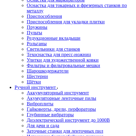
Оснастка для токарных и фрезерных станков по
металлу
Приспособления
Приспособления для укладки плитки
Пружины
Пульты
Редукционные вкладыши
Рольганы
Светильники для станков
Техоснастка для пресс-ножниц
Улитки для художественной ковки
Фильтры и фильтровальные мешки
Шарошкодержатели
Шестерни
Щётки
Ручной инструмент
Аккумуляторный инструмент
Акумуляторные ленточные пилы
Виброплиты
Гайковерты, дрели, перфораторы
Глубинные вибраторы
Диэлектрический инструмент до 1000В
Для дачи и сада
Заточные станки для ленточных пил