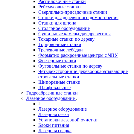
Распиловочные станки
Рейсмусовые станки
Сверлильно-присадочные станки
Станки для деревянного домостроения
Станки для шпона
Столярное оборудование
Сушильные камеры для древесины
Токарные станки по дереву
Торцовочные станки
Трелевочные лебёдки
Форматно-раскроечные центры с ЧПУ
Фрезерные станки
Фуговальные станки по дереву
Четырёхсторонние деревообрабатывающие
строгальные станки
Шипорезные станки
Шлифовальные
Гидроабразивные станки
Лазерное оборудование
Лазерное оборудование
Лазерная резка
Установки лазерной очистки
Блоки питания
Лазерная сварка