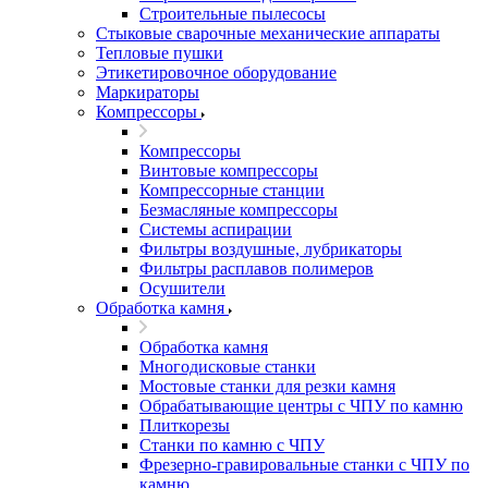
Строительные пылесосы
Стыковые сварочные механические аппараты
Тепловые пушки
Этикетировочное оборудование
Маркираторы
Компрессоры
Компрессоры
Винтовые компрессоры
Компрессорные станции
Безмасляные компрессоры
Системы аспирации
Фильтры воздушные, лубрикаторы
Фильтры расплавов полимеров
Осушители
Обработка камня
Обработка камня
Многодисковые станки
Мостовые станки для резки камня
Обрабатывающие центры с ЧПУ по камню
Плиткорезы
Станки по камню с ЧПУ
Фрезерно-гравировальные станки с ЧПУ по
камню