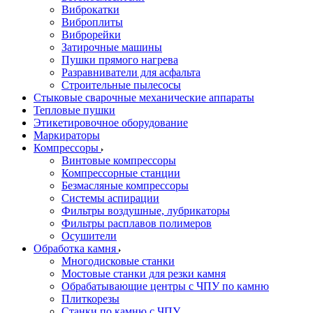
Виброкатки
Виброплиты
Виброрейки
Затирочные машины
Пушки прямого нагрева
Разравниватели для асфальта
Строительные пылесосы
Стыковые сварочные механические аппараты
Тепловые пушки
Этикетировочное оборудование
Маркираторы
Компрессоры
Винтовые компрессоры
Компрессорные станции
Безмасляные компрессоры
Системы аспирации
Фильтры воздушные, лубрикаторы
Фильтры расплавов полимеров
Осушители
Обработка камня
Многодисковые станки
Мостовые станки для резки камня
Обрабатывающие центры с ЧПУ по камню
Плиткорезы
Станки по камню с ЧПУ