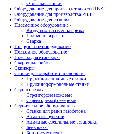
Отрезные станки
Оборудование для производства окон ПВХ
Оборудование для производства РВД
Оборудование для розлива
Плазменное оборудование
Воздушно-плазменная резка
Плазменная резка
Сварка
Погрузочное оборудование
Подъемное оборудование
Прессы для вторсырья
Сварочные роботы
Сквизеры
Станки для обработки проволоки
Пружинонавивочные станки
Пружиноформовочные станки
Стренгорезы
Стренгорезы ножевые
Стренгорезы фрезерные
Строительное оборудование
Станки для резки газобетона
Алмазное бурение
Алмазные сверлильные установки
Бензорезы
Бетоносмесители