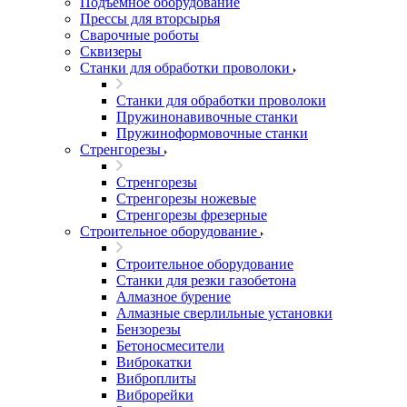
Подъемное оборудование
Прессы для вторсырья
Сварочные роботы
Сквизеры
Станки для обработки проволоки
Станки для обработки проволоки
Пружинонавивочные станки
Пружиноформовочные станки
Стренгорезы
Стренгорезы
Стренгорезы ножевые
Стренгорезы фрезерные
Строительное оборудование
Строительное оборудование
Станки для резки газобетона
Алмазное бурение
Алмазные сверлильные установки
Бензорезы
Бетоносмесители
Виброкатки
Виброплиты
Виброрейки