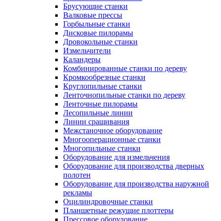
Брусующие станки
Валковые прессы
Горбыльные станки
Дисковые пилорамы
Дровокольные станки
Измельчители
Каландеры
Комбинированные станки по дереву
Кромкообрезные станки
Круглопильные станки
Ленточнопильные станки по дереву
Ленточные пилорамы
Лесопильные линии
Линии сращивания
Межстаночное оборудование
Многооперационные станки
Многопильные станки
Оборудование для измельчения
Оборудование для производства дверных
полотен
Оборудование для производства наружной
рекламы
Оцилиндровочные станки
Планшетные режущие плоттеры
Прессовое оборудование