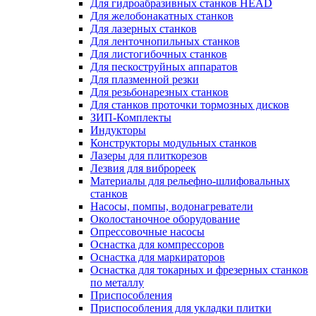
Для гидроабразивных станков HEAD
Для желобонакатных станков
Для лазерных станков
Для ленточнопильных станков
Для листогибочных станков
Для пескоструйных аппаратов
Для плазменной резки
Для резьбонарезных станков
Для станков проточки тормозных дисков
ЗИП-Комплекты
Индукторы
Конструкторы модульных станков
Лазеры для плиткорезов
Лезвия для виброреек
Материалы для рельефно-шлифовальных
станков
Насосы, помпы, водонагреватели
Околостаночное оборудование
Опрессовочные насосы
Оснастка для компрессоров
Оснастка для маркираторов
Оснастка для токарных и фрезерных станков
по металлу
Приспособления
Приспособления для укладки плитки