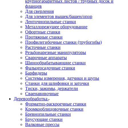
крупногабаритных листов / трубных досок и
фланцев
Для сверления
Для элементов вышек/башен/опор
Ленточнопильные станки
Металлорежущее оборудование
Офортные станки
Протяжные станки
Профилегибочные станки (трубогибы)
Расточные станки
Резьбонарезные манипуляторы
Сварочные аппараты
Шинообрабатывающие станки
Фальцеосадочные станки
Барфидеры
Системы измерения, датчики и щупы
Станки для шлифовки и заточки
Тиски, зажимы, держатели
Cваенавивочные
Деревообработка
Форматно-раскроечные станки
Кромкооблицовочные станки
Бревнопильные станки
Брусующие станки
Валковые прессы