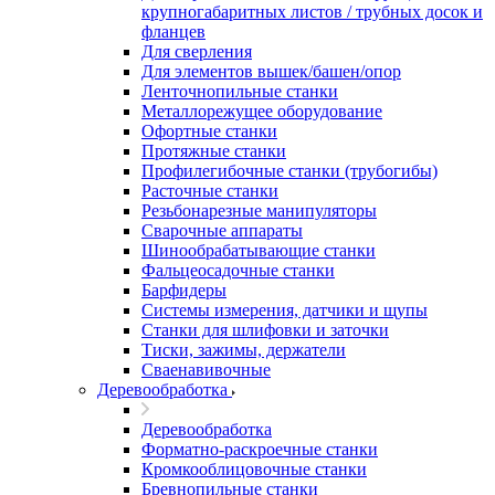
крупногабаритных листов / трубных досок и
фланцев
Для сверления
Для элементов вышек/башен/опор
Ленточнопильные станки
Металлорежущее оборудование
Офортные станки
Протяжные станки
Профилегибочные станки (трубогибы)
Расточные станки
Резьбонарезные манипуляторы
Сварочные аппараты
Шинообрабатывающие станки
Фальцеосадочные станки
Барфидеры
Системы измерения, датчики и щупы
Станки для шлифовки и заточки
Тиски, зажимы, держатели
Cваенавивочные
Деревообработка
Деревообработка
Форматно-раскроечные станки
Кромкооблицовочные станки
Бревнопильные станки