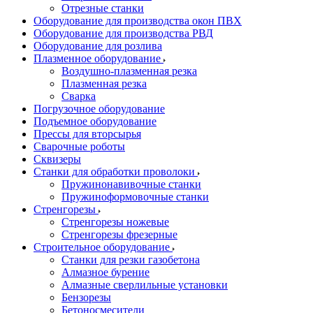
Отрезные станки
Оборудование для производства окон ПВХ
Оборудование для производства РВД
Оборудование для розлива
Плазменное оборудование
Воздушно-плазменная резка
Плазменная резка
Сварка
Погрузочное оборудование
Подъемное оборудование
Прессы для вторсырья
Сварочные роботы
Сквизеры
Станки для обработки проволоки
Пружинонавивочные станки
Пружиноформовочные станки
Стренгорезы
Стренгорезы ножевые
Стренгорезы фрезерные
Строительное оборудование
Станки для резки газобетона
Алмазное бурение
Алмазные сверлильные установки
Бензорезы
Бетоносмесители