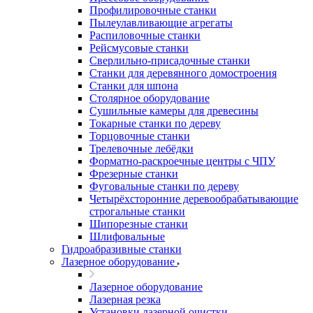
Профилировочные станки
Пылеулавливающие агрегаты
Распиловочные станки
Рейсмусовые станки
Сверлильно-присадочные станки
Станки для деревянного домостроения
Станки для шпона
Столярное оборудование
Сушильные камеры для древесины
Токарные станки по дереву
Торцовочные станки
Трелевочные лебёдки
Форматно-раскроечные центры с ЧПУ
Фрезерные станки
Фуговальные станки по дереву
Четырёхсторонние деревообрабатывающие
строгальные станки
Шипорезные станки
Шлифовальные
Гидроабразивные станки
Лазерное оборудование
Лазерное оборудование
Лазерная резка
Установки лазерной очистки