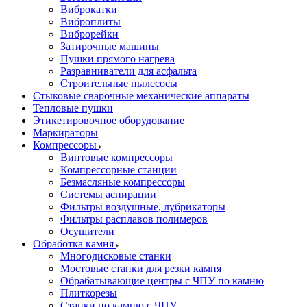
Виброкатки
Виброплиты
Виброрейки
Затирочные машины
Пушки прямого нагрева
Разравниватели для асфальта
Строительные пылесосы
Стыковые сварочные механические аппараты
Тепловые пушки
Этикетировочное оборудование
Маркираторы
Компрессоры
Винтовые компрессоры
Компрессорные станции
Безмасляные компрессоры
Системы аспирации
Фильтры воздушные, лубрикаторы
Фильтры расплавов полимеров
Осушители
Обработка камня
Многодисковые станки
Мостовые станки для резки камня
Обрабатывающие центры с ЧПУ по камню
Плиткорезы
Станки по камню с ЧПУ