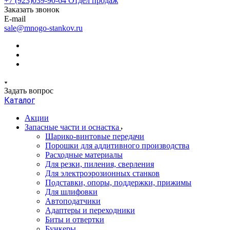
+7 (923)039-90-64
Отдел продаж
Заказать звонок
E-mail
sale@mnogo-stankov.ru
Задать вопрос
Каталог
Акции
Запасные части и оснастка
Шарико-винтовые передачи
Порошки для аддитивного производства
Расходные материалы
Для резки, пиления, сверления
Для электроэрозионных станков
Подставки, опоры, поддержки, прижимы
Для шлифовки
Автоподатчики
Адаптеры и переходники
Биты и отвертки
Бункеры