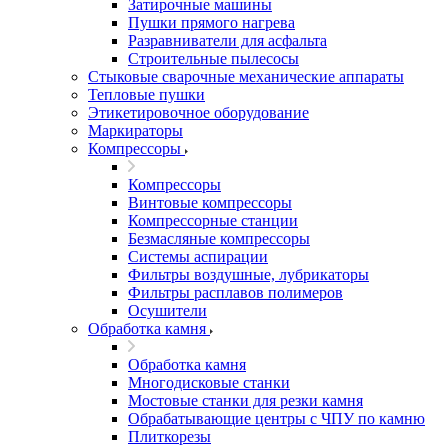
Затирочные машины
Пушки прямого нагрева
Разравниватели для асфальта
Строительные пылесосы
Стыковые сварочные механические аппараты
Тепловые пушки
Этикетировочное оборудование
Маркираторы
Компрессоры
Компрессоры
Винтовые компрессоры
Компрессорные станции
Безмасляные компрессоры
Системы аспирации
Фильтры воздушные, лубрикаторы
Фильтры расплавов полимеров
Осушители
Обработка камня
Обработка камня
Многодисковые станки
Мостовые станки для резки камня
Обрабатывающие центры с ЧПУ по камню
Плиткорезы