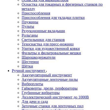
Оснастка для токарных и фрезерных станков по
металлу
Приспособления
Приспособления для укладки плитки
Пружины
Пульты
Редукционные вкладыши
Рольганы
Светильники для станков
Техоснастка для пресс-ножниц
Улитки для художественной ковки
Фильтры и фильтровальные мешки
Шарошкодержатели
Шестерни
Щётки
Ручной инструмент
Аккумуляторный инструмент
Акумуляторные ленточные пилы
Виброплиты
Гайковерты, дрели, перфораторы
Глубинные вибраторы
Диэлектрический инструмент до 1000В
Для дачи и сада
Заточные станки для ленточных пил