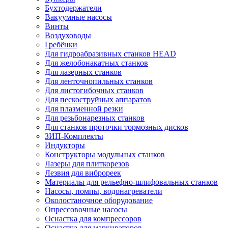
Бухтодержатели
Вакуумные насосы
Винты
Воздуховоды
Гребёнки
Для гидроабразивных станков HEAD
Для желобонакатных станков
Для лазерных станков
Для ленточнопильных станков
Для листогибочных станков
Для пескоструйных аппаратов
Для плазменной резки
Для резьбонарезных станков
Для станков проточки тормозных дисков
ЗИП-Комплекты
Индукторы
Конструкторы модульных станков
Лазеры для плиткорезов
Лезвия для виброреек
Материалы для рельефно-шлифовальных станков
Насосы, помпы, водонагреватели
Околостаночное оборудование
Опрессовочные насосы
Оснастка для компрессоров
Оснастка для маркираторов