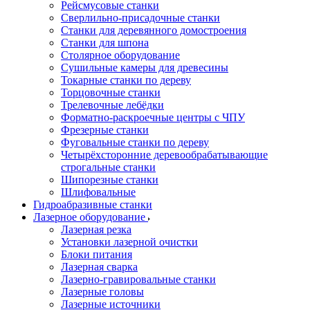
Рейсмусовые станки
Сверлильно-присадочные станки
Станки для деревянного домостроения
Станки для шпона
Столярное оборудование
Сушильные камеры для древесины
Токарные станки по дереву
Торцовочные станки
Трелевочные лебёдки
Форматно-раскроечные центры с ЧПУ
Фрезерные станки
Фуговальные станки по дереву
Четырёхсторонние деревообрабатывающие
строгальные станки
Шипорезные станки
Шлифовальные
Гидроабразивные станки
Лазерное оборудование
Лазерная резка
Установки лазерной очистки
Блоки питания
Лазерная сварка
Лазерно-гравировальные станки
Лазерные головы
Лазерные источники