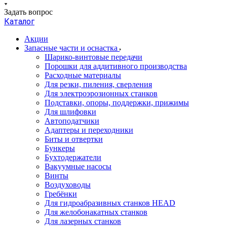
Задать вопрос
Каталог
Акции
Запасные части и оснастка
Шарико-винтовые передачи
Порошки для аддитивного производства
Расходные материалы
Для резки, пиления, сверления
Для электроэрозионных станков
Подставки, опоры, поддержки, прижимы
Для шлифовки
Автоподатчики
Адаптеры и переходники
Биты и отвертки
Бункеры
Бухтодержатели
Вакуумные насосы
Винты
Воздуховоды
Гребёнки
Для гидроабразивных станков HEAD
Для желобонакатных станков
Для лазерных станков