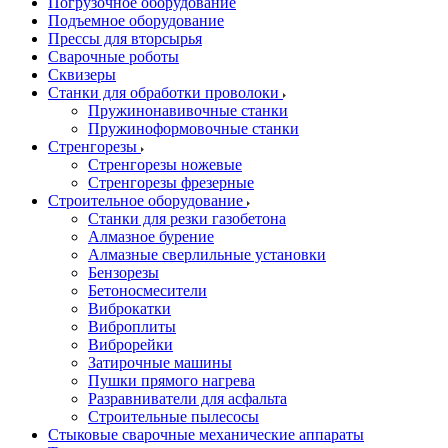
Погрузочное оборудование
Подъемное оборудование
Прессы для вторсырья
Сварочные роботы
Сквизеры
Станки для обработки проволоки
Пружинонавивочные станки
Пружиноформовочные станки
Стренгорезы
Стренгорезы ножевые
Стренгорезы фрезерные
Строительное оборудование
Станки для резки газобетона
Алмазное бурение
Алмазные сверлильные установки
Бензорезы
Бетоносмесители
Виброкатки
Виброплиты
Виброрейки
Затирочные машины
Пушки прямого нагрева
Разравниватели для асфальта
Строительные пылесосы
Стыковые сварочные механические аппараты