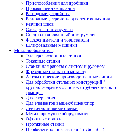
Приспособления для пробивки
Промышленные шланги
Разводные устройства
Разводные устройства для ленточных пил
Резчики швов
Слесарный инструмент
Специализированный инструмент
Фаскосниматели и торцеватели
Шлифовальные машинки
Металлообработка
Электроэрозионные станки
Токарные станки
Станки для работы с листом и рулоном
Фрезерные станки по металлу
Автоматические производственные линии
Для обработки стальных конструкций /
крупногабаритных листов / трубных досок и
фланцев
Для сверления
Для элементов вышек/башен/опор
Ленточнопильные станки
Металлорежущее оборудование
Офортные станки
Протяжные станки
Профилегибочные станки (трубогибы)