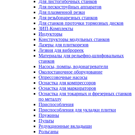
Для листогибочных станков
Для пескоструйных аппаратов
Для плазменной резки
Для резьбонарезных станков
Для станков проточки тормозных дисков
ЗИП-Комплекты
Индукторы
Конструкторы модульных станков
Лазеры для плиткорезов
Лезвия для виброреек
Материалы для рельефно-шлифовальных
станков
Насосы, помпы, водонагреватели
Околостаночное оборудование
Опрессовочные насосы
Оснастка для компрессоров
Оснастка для маркираторов
Оснастка для токарных и фрезерных станков
по металлу
Приспособления
Приспособления для укладки плитки
Пружины
Пульты
Редукционные вкладыши
Рольганы