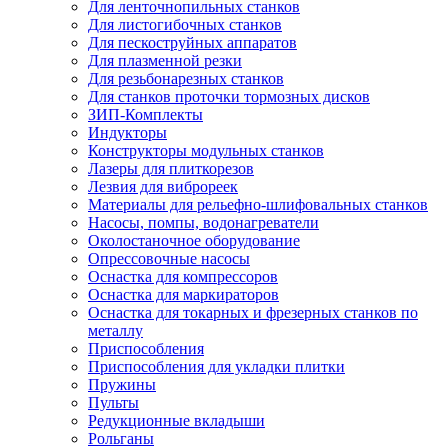
Для ленточнопильных станков
Для листогибочных станков
Для пескоструйных аппаратов
Для плазменной резки
Для резьбонарезных станков
Для станков проточки тормозных дисков
ЗИП-Комплекты
Индукторы
Конструкторы модульных станков
Лазеры для плиткорезов
Лезвия для виброреек
Материалы для рельефно-шлифовальных станков
Насосы, помпы, водонагреватели
Околостаночное оборудование
Опрессовочные насосы
Оснастка для компрессоров
Оснастка для маркираторов
Оснастка для токарных и фрезерных станков по
металлу
Приспособления
Приспособления для укладки плитки
Пружины
Пульты
Редукционные вкладыши
Рольганы