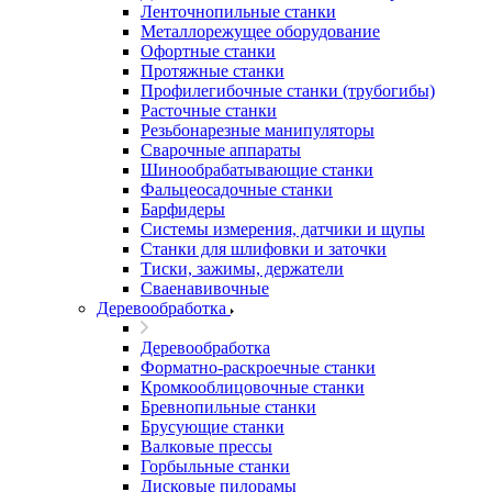
Ленточнопильные станки
Металлорежущее оборудование
Офортные станки
Протяжные станки
Профилегибочные станки (трубогибы)
Расточные станки
Резьбонарезные манипуляторы
Сварочные аппараты
Шинообрабатывающие станки
Фальцеосадочные станки
Барфидеры
Системы измерения, датчики и щупы
Станки для шлифовки и заточки
Тиски, зажимы, держатели
Cваенавивочные
Деревообработка
Деревообработка
Форматно-раскроечные станки
Кромкооблицовочные станки
Бревнопильные станки
Брусующие станки
Валковые прессы
Горбыльные станки
Дисковые пилорамы