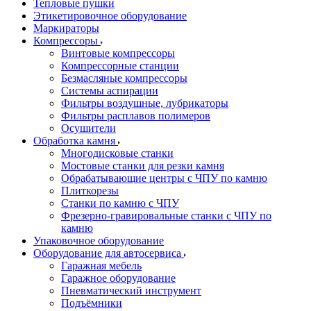
Тепловые пушки
Этикетировочное оборудование
Маркираторы
Компрессоры
Винтовые компрессоры
Компрессорные станции
Безмасляные компрессоры
Системы аспирации
Фильтры воздушные, лубрикаторы
Фильтры расплавов полимеров
Осушители
Обработка камня
Многодисковые станки
Мостовые станки для резки камня
Обрабатывающие центры с ЧПУ по камню
Плиткорезы
Станки по камню с ЧПУ
Фрезерно-гравировальные станки с ЧПУ по
камню
Упаковочное оборудование
Оборудование для автосервиса
Гаражная мебель
Гаражное оборудование
Пневматический инструмент
Подъёмники