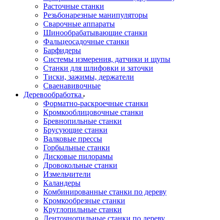
Расточные станки
Резьбонарезные манипуляторы
Сварочные аппараты
Шинообрабатывающие станки
Фальцеосадочные станки
Барфидеры
Системы измерения, датчики и щупы
Станки для шлифовки и заточки
Тиски, зажимы, держатели
Cваенавивочные
Деревообработка
Форматно-раскроечные станки
Кромкооблицовочные станки
Бревнопильные станки
Брусующие станки
Валковые прессы
Горбыльные станки
Дисковые пилорамы
Дровокольные станки
Измельчители
Каландеры
Комбинированные станки по дереву
Кромкообрезные станки
Круглопильные станки
Ленточнопильные станки по дереву