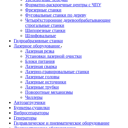
Форматно-раскроечные центры с ЧПУ
Фрезерные станки
Фуговальные станки по дереву
Четырёхсторонние деревообрабатывающие
строгальные станки
Шипорезные станки
Шлифовальные
Гидроабразивные станки
Лазерное оборудование
Лазерная резка
Установки лазерной очистки
Блоки питания
Лазерная сварка
Лазерно-гравировальные станки
Лазерные головы
Лазерные источники
Лазерные трубки
Поворотные механизмы
Чиллеры
Автозагрузчики
Бункеры-сушилки
Вибросепараторы
Генераторы
Гидравлическое и пневматическое оборудование