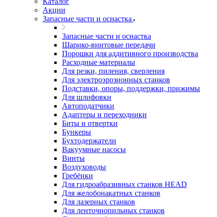
Каталог
Акции
Запасные части и оснастка
Запасные части и оснастка
Шарико-винтовые передачи
Порошки для аддитивного производства
Расходные материалы
Для резки, пиления, сверления
Для электроэрозионных станков
Подставки, опоры, поддержки, прижимы
Для шлифовки
Автоподатчики
Адаптеры и переходники
Биты и отвертки
Бункеры
Бухтодержатели
Вакуумные насосы
Винты
Воздуховоды
Гребёнки
Для гидроабразивных станков HEAD
Для желобонакатных станков
Для лазерных станков
Для ленточнопильных станков