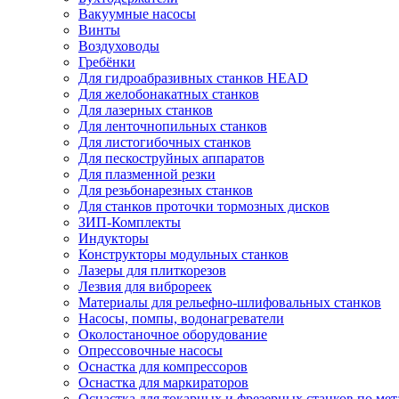
Вакуумные насосы
Винты
Воздуховоды
Гребёнки
Для гидроабразивных станков HEAD
Для желобонакатных станков
Для лазерных станков
Для ленточнопильных станков
Для листогибочных станков
Для пескоструйных аппаратов
Для плазменной резки
Для резьбонарезных станков
Для станков проточки тормозных дисков
ЗИП-Комплекты
Индукторы
Конструкторы модульных станков
Лазеры для плиткорезов
Лезвия для виброреек
Материалы для рельефно-шлифовальных станков
Насосы, помпы, водонагреватели
Околостаночное оборудование
Опрессовочные насосы
Оснастка для компрессоров
Оснастка для маркираторов
Оснастка для токарных и фрезерных станков по мет