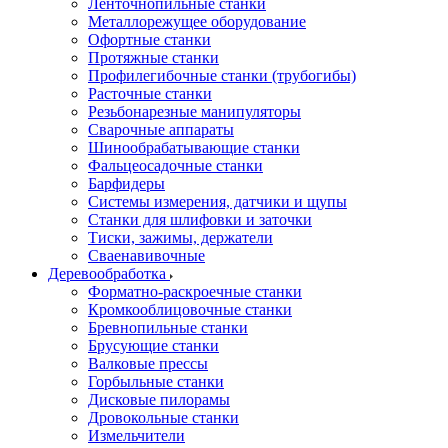
Ленточнопильные станки
Металлорежущее оборудование
Офортные станки
Протяжные станки
Профилегибочные станки (трубогибы)
Расточные станки
Резьбонарезные манипуляторы
Сварочные аппараты
Шинообрабатывающие станки
Фальцеосадочные станки
Барфидеры
Системы измерения, датчики и щупы
Станки для шлифовки и заточки
Тиски, зажимы, держатели
Cваенавивочные
Деревообработка
Форматно-раскроечные станки
Кромкооблицовочные станки
Бревнопильные станки
Брусующие станки
Валковые прессы
Горбыльные станки
Дисковые пилорамы
Дровокольные станки
Измельчители