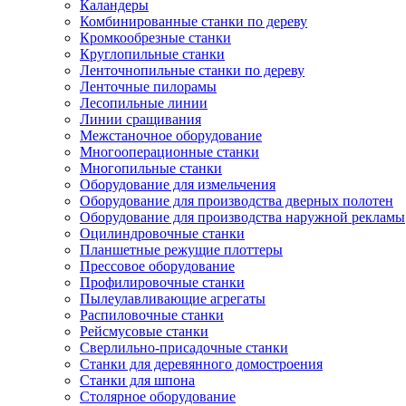
Каландеры
Комбинированные станки по дереву
Кромкообрезные станки
Круглопильные станки
Ленточнопильные станки по дереву
Ленточные пилорамы
Лесопильные линии
Линии сращивания
Межстаночное оборудование
Многооперационные станки
Многопильные станки
Оборудование для измельчения
Оборудование для производства дверных полотен
Оборудование для производства наружной рекламы
Оцилиндровочные станки
Планшетные режущие плоттеры
Прессовое оборудование
Профилировочные станки
Пылеулавливающие агрегаты
Распиловочные станки
Рейсмусовые станки
Сверлильно-присадочные станки
Станки для деревянного домостроения
Станки для шпона
Столярное оборудование