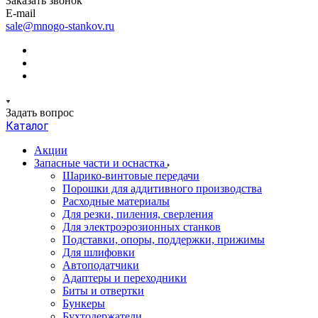
Заказать звонок
E-mail
sale@mnogo-stankov.ru
Задать вопрос
Каталог
Акции
Запасные части и оснастка
Шарико-винтовые передачи
Порошки для аддитивного производства
Расходные материалы
Для резки, пиления, сверления
Для электроэрозионных станков
Подставки, опоры, поддержки, прижимы
Для шлифовки
Автоподатчики
Адаптеры и переходники
Биты и отвертки
Бункеры
Бухтодержатели