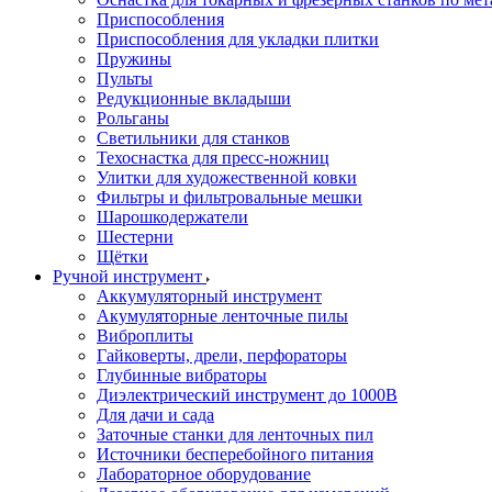
Приспособления
Приспособления для укладки плитки
Пружины
Пульты
Редукционные вкладыши
Рольганы
Светильники для станков
Техоснастка для пресс-ножниц
Улитки для художественной ковки
Фильтры и фильтровальные мешки
Шарошкодержатели
Шестерни
Щётки
Ручной инструмент
Аккумуляторный инструмент
Акумуляторные ленточные пилы
Виброплиты
Гайковерты, дрели, перфораторы
Глубинные вибраторы
Диэлектрический инструмент до 1000В
Для дачи и сада
Заточные станки для ленточных пил
Источники бесперебойного питания
Лабораторное оборудование