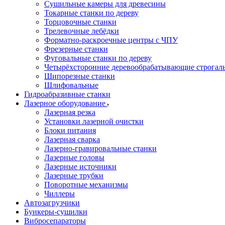
Сушильные камеры для древесины
Токарные станки по дереву
Торцовочные станки
Трелевочные лебёдки
Форматно-раскроечные центры с ЧПУ
Фрезерные станки
Фуговальные станки по дереву
Четырёхсторонние деревообрабатывающие строгал
Шипорезные станки
Шлифовальные
Гидроабразивные станки
Лазерное оборудование
Лазерная резка
Установки лазерной очистки
Блоки питания
Лазерная сварка
Лазерно-гравировальные станки
Лазерные головы
Лазерные источники
Лазерные трубки
Поворотные механизмы
Чиллеры
Автозагрузчики
Бункеры-сушилки
Вибросепараторы