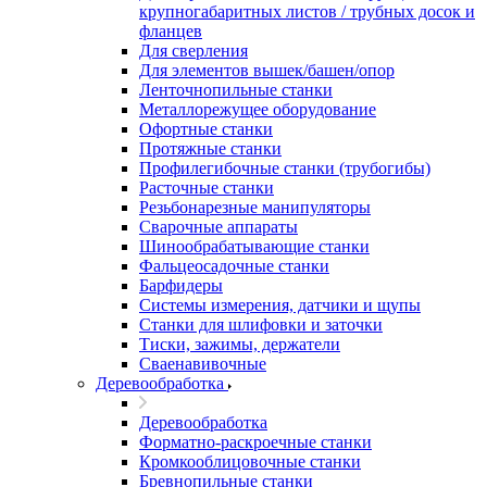
крупногабаритных листов / трубных досок и
фланцев
Для сверления
Для элементов вышек/башен/опор
Ленточнопильные станки
Металлорежущее оборудование
Офортные станки
Протяжные станки
Профилегибочные станки (трубогибы)
Расточные станки
Резьбонарезные манипуляторы
Сварочные аппараты
Шинообрабатывающие станки
Фальцеосадочные станки
Барфидеры
Системы измерения, датчики и щупы
Станки для шлифовки и заточки
Тиски, зажимы, держатели
Cваенавивочные
Деревообработка
Деревообработка
Форматно-раскроечные станки
Кромкооблицовочные станки
Бревнопильные станки