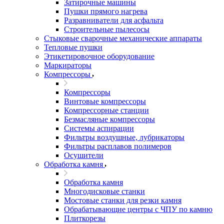
Затирочные машины
Пушки прямого нагрева
Разравниватели для асфальта
Строительные пылесосы
Стыковые сварочные механические аппараты
Тепловые пушки
Этикетировочное оборудование
Маркираторы
Компрессоры
Компрессоры
Винтовые компрессоры
Компрессорные станции
Безмасляные компрессоры
Системы аспирации
Фильтры воздушные, лубрикаторы
Фильтры расплавов полимеров
Осушители
Обработка камня
Обработка камня
Многодисковые станки
Мостовые станки для резки камня
Обрабатывающие центры с ЧПУ по камню
Плиткорезы