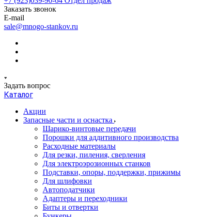
+7 (923)039-90-64
Отдел продаж
Заказать звонок
E-mail
sale@mnogo-stankov.ru
Задать вопрос
Каталог
Акции
Запасные части и оснастка
Шарико-винтовые передачи
Порошки для аддитивного производства
Расходные материалы
Для резки, пиления, сверления
Для электроэрозионных станков
Подставки, опоры, поддержки, прижимы
Для шлифовки
Автоподатчики
Адаптеры и переходники
Биты и отвертки
Бункеры