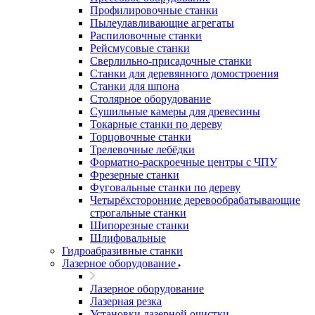
Профилировочные станки
Пылеулавливающие агрегаты
Распиловочные станки
Рейсмусовые станки
Сверлильно-присадочные станки
Станки для деревянного домостроения
Станки для шпона
Столярное оборудование
Сушильные камеры для древесины
Токарные станки по дереву
Торцовочные станки
Трелевочные лебёдки
Форматно-раскроечные центры с ЧПУ
Фрезерные станки
Фуговальные станки по дереву
Четырёхсторонние деревообрабатывающие
строгальные станки
Шипорезные станки
Шлифовальные
Гидроабразивные станки
Лазерное оборудование
Лазерное оборудование
Лазерная резка
Установки лазерной очистки