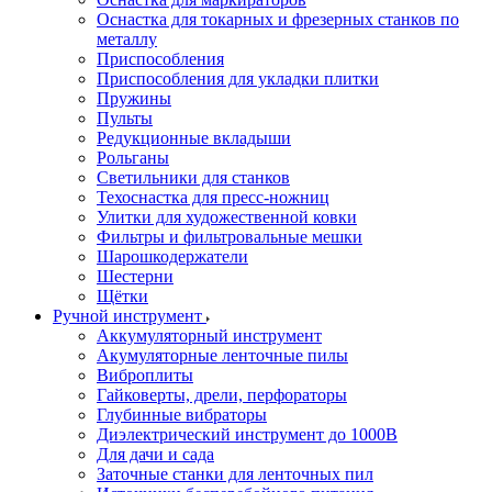
Оснастка для токарных и фрезерных станков по
металлу
Приспособления
Приспособления для укладки плитки
Пружины
Пульты
Редукционные вкладыши
Рольганы
Светильники для станков
Техоснастка для пресс-ножниц
Улитки для художественной ковки
Фильтры и фильтровальные мешки
Шарошкодержатели
Шестерни
Щётки
Ручной инструмент
Аккумуляторный инструмент
Акумуляторные ленточные пилы
Виброплиты
Гайковерты, дрели, перфораторы
Глубинные вибраторы
Диэлектрический инструмент до 1000В
Для дачи и сада
Заточные станки для ленточных пил