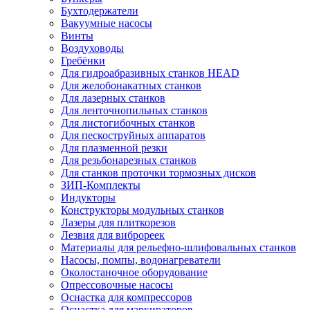
Бухтодержатели
Вакуумные насосы
Винты
Воздуховоды
Гребёнки
Для гидроабразивных станков HEAD
Для желобонакатных станков
Для лазерных станков
Для ленточнопильных станков
Для листогибочных станков
Для пескоструйных аппаратов
Для плазменной резки
Для резьбонарезных станков
Для станков проточки тормозных дисков
ЗИП-Комплекты
Индукторы
Конструкторы модульных станков
Лазеры для плиткорезов
Лезвия для виброреек
Материалы для рельефно-шлифовальных станков
Насосы, помпы, водонагреватели
Околостаночное оборудование
Опрессовочные насосы
Оснастка для компрессоров
Оснастка для маркираторов