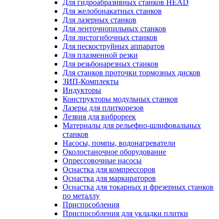
Для гидроабразивных станков HEAD
Для желобонакатных станков
Для лазерных станков
Для ленточнопильных станков
Для листогибочных станков
Для пескоструйных аппаратов
Для плазменной резки
Для резьбонарезных станков
Для станков проточки тормозных дисков
ЗИП-Комплекты
Индукторы
Конструкторы модульных станков
Лазеры для плиткорезов
Лезвия для виброреек
Материалы для рельефно-шлифовальных
станков
Насосы, помпы, водонагреватели
Околостаночное оборудование
Опрессовочные насосы
Оснастка для компрессоров
Оснастка для маркираторов
Оснастка для токарных и фрезерных станков
по металлу
Приспособления
Приспособления для укладки плитки