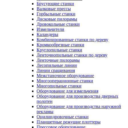
Брусующие станки
Валковые прессы
Горбыльные станки
Дисковые пилорамы
Дровокольные станки
Измельчители
Каландеры
Комбинированные станки по дереву
Кромкообрезные станки
Круглопильные станки
Ленточнопильные станки по дереву
Ленточные пилорамы
Лесопильные линии
Линии сращивания
Межстаночное оборудование
Многооперационные станки
Многопильные станки
Оборудование для измельчения
Оборудование для производства дверных
полотен
Оборудование для производства наружной
рекламы
Оцилиндровочные станки
Планшетные режущие плоттеры
Прессовое оборудование