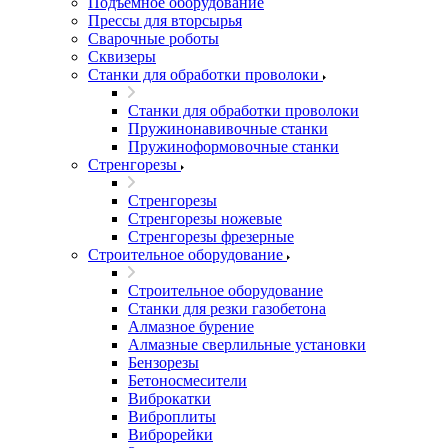
Подъемное оборудование
Прессы для вторсырья
Сварочные роботы
Сквизеры
Станки для обработки проволоки
Станки для обработки проволоки
Пружинонавивочные станки
Пружиноформовочные станки
Стренгорезы
Стренгорезы
Стренгорезы ножевые
Стренгорезы фрезерные
Строительное оборудование
Строительное оборудование
Станки для резки газобетона
Алмазное бурение
Алмазные сверлильные установки
Бензорезы
Бетоносмесители
Виброкатки
Виброплиты
Виброрейки