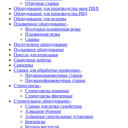
Отрезные станки
Оборудование для производства окон ПВХ
Оборудование для производства РВД
Оборудование для розлива
Плазменное оборудование
Воздушно-плазменная резка
Плазменная резка
Сварка
Погрузочное оборудование
Подъемное оборудование
Прессы для вторсырья
Сварочные роботы
Сквизеры
Станки для обработки проволоки
Пружинонавивочные станки
Пружиноформовочные станки
Стренгорезы
Стренгорезы ножевые
Стренгорезы фрезерные
Строительное оборудование
Станки для резки газобетона
Алмазное бурение
Алмазные сверлильные установки
Бензорезы
Бетоносмесители