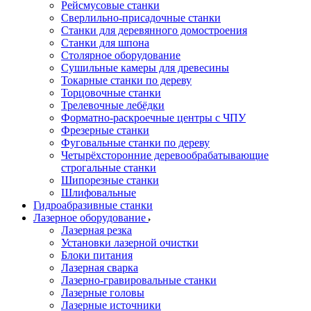
Рейсмусовые станки
Сверлильно-присадочные станки
Станки для деревянного домостроения
Станки для шпона
Столярное оборудование
Сушильные камеры для древесины
Токарные станки по дереву
Торцовочные станки
Трелевочные лебёдки
Форматно-раскроечные центры с ЧПУ
Фрезерные станки
Фуговальные станки по дереву
Четырёхсторонние деревообрабатывающие
строгальные станки
Шипорезные станки
Шлифовальные
Гидроабразивные станки
Лазерное оборудование
Лазерная резка
Установки лазерной очистки
Блоки питания
Лазерная сварка
Лазерно-гравировальные станки
Лазерные головы
Лазерные источники