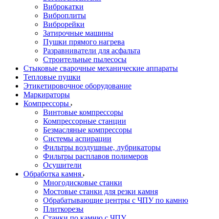
Виброкатки
Виброплиты
Виброрейки
Затирочные машины
Пушки прямого нагрева
Разравниватели для асфальта
Строительные пылесосы
Стыковые сварочные механические аппараты
Тепловые пушки
Этикетировочное оборудование
Маркираторы
Компрессоры
Винтовые компрессоры
Компрессорные станции
Безмасляные компрессоры
Системы аспирации
Фильтры воздушные, лубрикаторы
Фильтры расплавов полимеров
Осушители
Обработка камня
Многодисковые станки
Мостовые станки для резки камня
Обрабатывающие центры с ЧПУ по камню
Плиткорезы
Станки по камню с ЧПУ