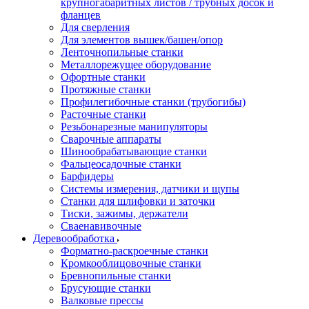
крупногабаритных листов / трубных досок и
фланцев
Для сверления
Для элементов вышек/башен/опор
Ленточнопильные станки
Металлорежущее оборудование
Офортные станки
Протяжные станки
Профилегибочные станки (трубогибы)
Расточные станки
Резьбонарезные манипуляторы
Сварочные аппараты
Шинообрабатывающие станки
Фальцеосадочные станки
Барфидеры
Системы измерения, датчики и щупы
Станки для шлифовки и заточки
Тиски, зажимы, держатели
Cваенавивочные
Деревообработка
Форматно-раскроечные станки
Кромкооблицовочные станки
Бревнопильные станки
Брусующие станки
Валковые прессы