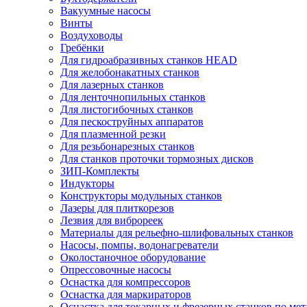
Вакуумные насосы
Винты
Воздуховоды
Гребёнки
Для гидроабразивных станков HEAD
Для желобонакатных станков
Для лазерных станков
Для ленточнопильных станков
Для листогибочных станков
Для пескоструйных аппаратов
Для плазменной резки
Для резьбонарезных станков
Для станков проточки тормозных дисков
ЗИП-Комплекты
Индукторы
Конструкторы модульных станков
Лазеры для плиткорезов
Лезвия для виброреек
Материалы для рельефно-шлифовальных станков
Насосы, помпы, водонагреватели
Околостаночное оборудование
Опрессовочные насосы
Оснастка для компрессоров
Оснастка для маркираторов
Оснастка для токарных и фрезерных станков по мет