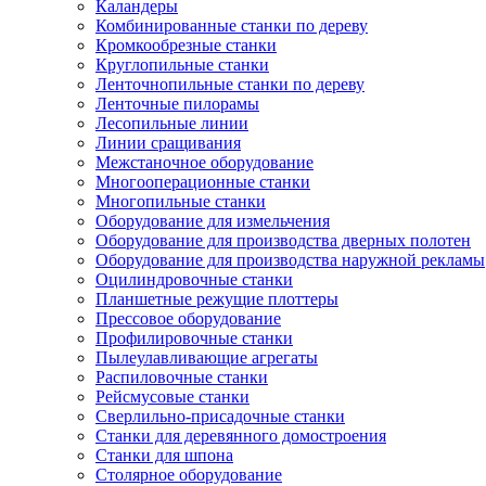
Каландеры
Комбинированные станки по дереву
Кромкообрезные станки
Круглопильные станки
Ленточнопильные станки по дереву
Ленточные пилорамы
Лесопильные линии
Линии сращивания
Межстаночное оборудование
Многооперационные станки
Многопильные станки
Оборудование для измельчения
Оборудование для производства дверных полотен
Оборудование для производства наружной рекламы
Оцилиндровочные станки
Планшетные режущие плоттеры
Прессовое оборудование
Профилировочные станки
Пылеулавливающие агрегаты
Распиловочные станки
Рейсмусовые станки
Сверлильно-присадочные станки
Станки для деревянного домостроения
Станки для шпона
Столярное оборудование