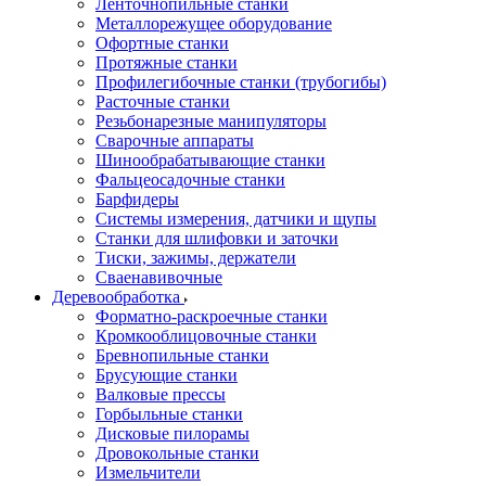
Ленточнопильные станки
Металлорежущее оборудование
Офортные станки
Протяжные станки
Профилегибочные станки (трубогибы)
Расточные станки
Резьбонарезные манипуляторы
Сварочные аппараты
Шинообрабатывающие станки
Фальцеосадочные станки
Барфидеры
Системы измерения, датчики и щупы
Станки для шлифовки и заточки
Тиски, зажимы, держатели
Cваенавивочные
Деревообработка
Форматно-раскроечные станки
Кромкооблицовочные станки
Бревнопильные станки
Брусующие станки
Валковые прессы
Горбыльные станки
Дисковые пилорамы
Дровокольные станки
Измельчители