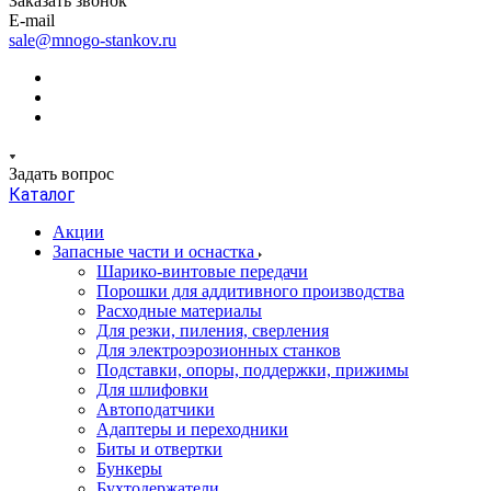
Заказать звонок
E-mail
sale@mnogo-stankov.ru
Задать вопрос
Каталог
Акции
Запасные части и оснастка
Шарико-винтовые передачи
Порошки для аддитивного производства
Расходные материалы
Для резки, пиления, сверления
Для электроэрозионных станков
Подставки, опоры, поддержки, прижимы
Для шлифовки
Автоподатчики
Адаптеры и переходники
Биты и отвертки
Бункеры
Бухтодержатели