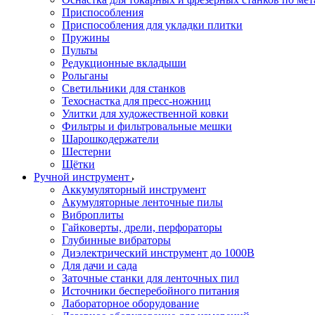
Приспособления
Приспособления для укладки плитки
Пружины
Пульты
Редукционные вкладыши
Рольганы
Светильники для станков
Техоснастка для пресс-ножниц
Улитки для художественной ковки
Фильтры и фильтровальные мешки
Шарошкодержатели
Шестерни
Щётки
Ручной инструмент
Аккумуляторный инструмент
Акумуляторные ленточные пилы
Виброплиты
Гайковерты, дрели, перфораторы
Глубинные вибраторы
Диэлектрический инструмент до 1000В
Для дачи и сада
Заточные станки для ленточных пил
Источники бесперебойного питания
Лабораторное оборудование