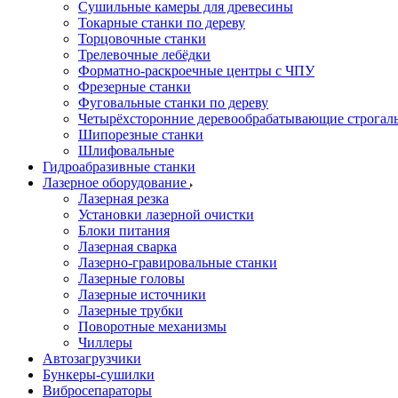
Сушильные камеры для древесины
Токарные станки по дереву
Торцовочные станки
Трелевочные лебёдки
Форматно-раскроечные центры с ЧПУ
Фрезерные станки
Фуговальные станки по дереву
Четырёхсторонние деревообрабатывающие строгал
Шипорезные станки
Шлифовальные
Гидроабразивные станки
Лазерное оборудование
Лазерная резка
Установки лазерной очистки
Блоки питания
Лазерная сварка
Лазерно-гравировальные станки
Лазерные головы
Лазерные источники
Лазерные трубки
Поворотные механизмы
Чиллеры
Автозагрузчики
Бункеры-сушилки
Вибросепараторы