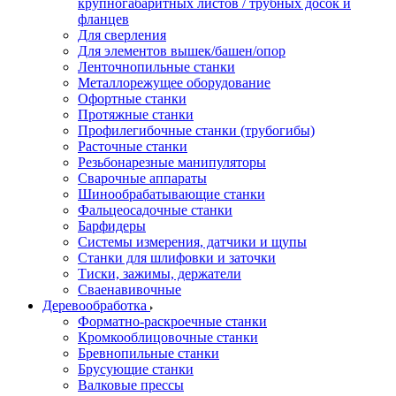
крупногабаритных листов / трубных досок и
фланцев
Для сверления
Для элементов вышек/башен/опор
Ленточнопильные станки
Металлорежущее оборудование
Офортные станки
Протяжные станки
Профилегибочные станки (трубогибы)
Расточные станки
Резьбонарезные манипуляторы
Сварочные аппараты
Шинообрабатывающие станки
Фальцеосадочные станки
Барфидеры
Системы измерения, датчики и щупы
Станки для шлифовки и заточки
Тиски, зажимы, держатели
Cваенавивочные
Деревообработка
Форматно-раскроечные станки
Кромкооблицовочные станки
Бревнопильные станки
Брусующие станки
Валковые прессы