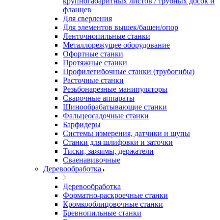
крупногабаритных листов / трубных досок и
фланцев
Для сверления
Для элементов вышек/башен/опор
Ленточнопильные станки
Металлорежущее оборудование
Офортные станки
Протяжные станки
Профилегибочные станки (трубогибы)
Расточные станки
Резьбонарезные манипуляторы
Сварочные аппараты
Шинообрабатывающие станки
Фальцеосадочные станки
Барфидеры
Системы измерения, датчики и щупы
Станки для шлифовки и заточки
Тиски, зажимы, держатели
Cваенавивочные
Деревообработка
Деревообработка
Форматно-раскроечные станки
Кромкооблицовочные станки
Бревнопильные станки