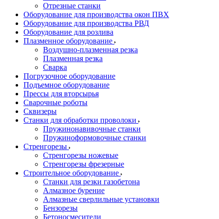
Отрезные станки
Оборудование для производства окон ПВХ
Оборудование для производства РВД
Оборудование для розлива
Плазменное оборудование
Воздушно-плазменная резка
Плазменная резка
Сварка
Погрузочное оборудование
Подъемное оборудование
Прессы для вторсырья
Сварочные роботы
Сквизеры
Станки для обработки проволоки
Пружинонавивочные станки
Пружиноформовочные станки
Стренгорезы
Стренгорезы ножевые
Стренгорезы фрезерные
Строительное оборудование
Станки для резки газобетона
Алмазное бурение
Алмазные сверлильные установки
Бензорезы
Бетоносмесители