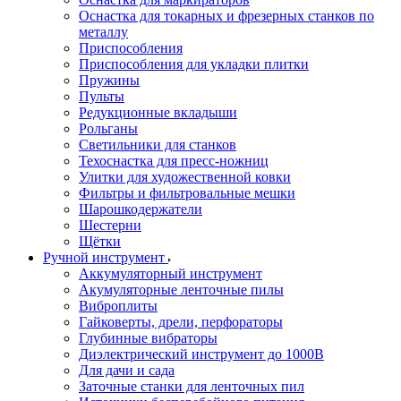
Оснастка для токарных и фрезерных станков по
металлу
Приспособления
Приспособления для укладки плитки
Пружины
Пульты
Редукционные вкладыши
Рольганы
Светильники для станков
Техоснастка для пресс-ножниц
Улитки для художественной ковки
Фильтры и фильтровальные мешки
Шарошкодержатели
Шестерни
Щётки
Ручной инструмент
Аккумуляторный инструмент
Акумуляторные ленточные пилы
Виброплиты
Гайковерты, дрели, перфораторы
Глубинные вибраторы
Диэлектрический инструмент до 1000В
Для дачи и сада
Заточные станки для ленточных пил