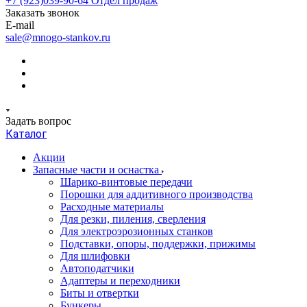
+7 (923)039-90-64
Отдел продаж
Заказать звонок
E-mail
sale@mnogo-stankov.ru
Задать вопрос
Каталог
Акции
Запасные части и оснастка
Шарико-винтовые передачи
Порошки для аддитивного производства
Расходные материалы
Для резки, пиления, сверления
Для электроэрозионных станков
Подставки, опоры, поддержки, прижимы
Для шлифовки
Автоподатчики
Адаптеры и переходники
Биты и отвертки
Бункеры