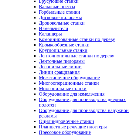
Брусующие станки
Валковые прессы
Горбыльные станки
Дисковые пилорамы
Дровокольные станки
Измельчители
Каландеры
Комбинированные станки по дереву
Кромкообрезные станки
Круглопильные станки
Ленточнопильные станки по дереву
Ленточные пилорамы
Лесопильные линии
Линии сращивания
Межстаночное оборудование
Многооперационные станки
Многопильные станки
Оборудование для измельчения
Оборудование для производства дверных
полотен
Оборудование для производства наружной
рекламы
Оцилиндровочные станки
Планшетные режущие плоттеры
Прессовое оборудование