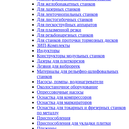
Для желобонакатных станков
Для лазерных станков
Для ленточнопильных станков
Для листогибочных станков
Для пескоструйных аппаратов
Для плазменной резки
Для резьбонарезных станков
Для станков проточки тормозных дисков
ЗИП-Комплекты
Индукторы
Конструкторы модульных станков
Лазеры для плиткорезов
Лезвия для виброреек
Материалы для рельефно-шлифовальных
станков
Насосы, помпы, водонагреватели
Околостаночное оборудование
Опрессовочные насосы
Оснастка для компрессоров
Оснастка для маркираторов
Оснастка для токарных и фрезерных станков
по металлу
Приспособления
Приспособления для укладки плитки
Пружины