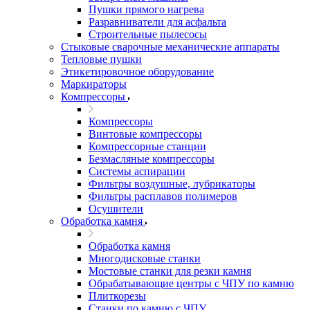
Пушки прямого нагрева
Разравниватели для асфальта
Строительные пылесосы
Стыковые сварочные механические аппараты
Тепловые пушки
Этикетировочное оборудование
Маркираторы
Компрессоры
Компрессоры
Винтовые компрессоры
Компрессорные станции
Безмасляные компрессоры
Системы аспирации
Фильтры воздушные, лубрикаторы
Фильтры расплавов полимеров
Осушители
Обработка камня
Обработка камня
Многодисковые станки
Мостовые станки для резки камня
Обрабатывающие центры с ЧПУ по камню
Плиткорезы
Станки по камню с ЧПУ