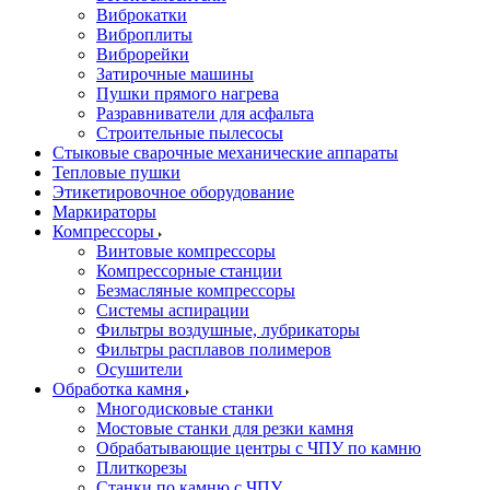
Виброкатки
Виброплиты
Виброрейки
Затирочные машины
Пушки прямого нагрева
Разравниватели для асфальта
Строительные пылесосы
Стыковые сварочные механические аппараты
Тепловые пушки
Этикетировочное оборудование
Маркираторы
Компрессоры
Винтовые компрессоры
Компрессорные станции
Безмасляные компрессоры
Системы аспирации
Фильтры воздушные, лубрикаторы
Фильтры расплавов полимеров
Осушители
Обработка камня
Многодисковые станки
Мостовые станки для резки камня
Обрабатывающие центры с ЧПУ по камню
Плиткорезы
Станки по камню с ЧПУ