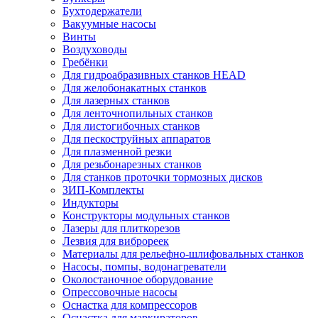
Бухтодержатели
Вакуумные насосы
Винты
Воздуховоды
Гребёнки
Для гидроабразивных станков HEAD
Для желобонакатных станков
Для лазерных станков
Для ленточнопильных станков
Для листогибочных станков
Для пескоструйных аппаратов
Для плазменной резки
Для резьбонарезных станков
Для станков проточки тормозных дисков
ЗИП-Комплекты
Индукторы
Конструкторы модульных станков
Лазеры для плиткорезов
Лезвия для виброреек
Материалы для рельефно-шлифовальных станков
Насосы, помпы, водонагреватели
Околостаночное оборудование
Опрессовочные насосы
Оснастка для компрессоров
Оснастка для маркираторов