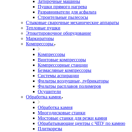
Затирочные машины
Пушки прямого нагрева
Разравниватели для асфальта
Строительные пылесосы
Стыковые сварочные механические аппараты
Тепловые пушки
Этикетировочное оборудование
Маркираторы
Компрессоры
Компрессоры
Винтовые компрессоры
Компрессорные станции
Безмасляные компрессоры
Системы аспирации
Фильтры воздушные, лубрикаторы
Фильтры расплавов полимеров
Осушители
Обработка камня
Обработка камня
Многодисковые станки
Мостовые станки для резки камня
Обрабатывающие центры с ЧПУ по камню
Плиткорезы