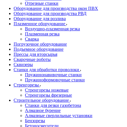
Отрезные станки
Оборудование для производства окон ПВХ
Оборудование для производства РВД
Оборудование для розлива
Плазменное оборудование
Воздушно-плазменная резка
Плазменная резка
Сварка
Погрузочное оборудование
Подъемное оборудование
Прессы для вторсырья
Сварочные роботы
Сквизеры
Станки для обработки проволоки
Пружинонавивочные станки
Пружиноформовочные станки
Стренгорезы
Стренгорезы ножевые
Стренгорезы фрезерные
Строительное оборудование
Станки для резки газобетона
Алмазное бурение
Алмазные сверлильные установки
Бензорезы
Бетоносмесители