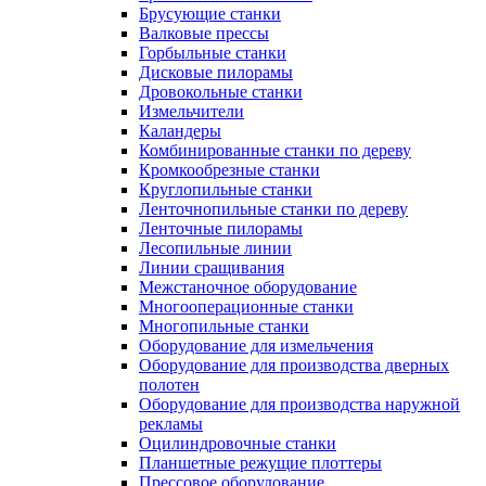
Брусующие станки
Валковые прессы
Горбыльные станки
Дисковые пилорамы
Дровокольные станки
Измельчители
Каландеры
Комбинированные станки по дереву
Кромкообрезные станки
Круглопильные станки
Ленточнопильные станки по дереву
Ленточные пилорамы
Лесопильные линии
Линии сращивания
Межстаночное оборудование
Многооперационные станки
Многопильные станки
Оборудование для измельчения
Оборудование для производства дверных
полотен
Оборудование для производства наружной
рекламы
Оцилиндровочные станки
Планшетные режущие плоттеры
Прессовое оборудование