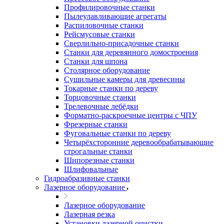
Профилировочные станки
Пылеулавливающие агрегаты
Распиловочные станки
Рейсмусовые станки
Сверлильно-присадочные станки
Станки для деревянного домостроения
Станки для шпона
Столярное оборудование
Сушильные камеры для древесины
Токарные станки по дереву
Торцовочные станки
Трелевочные лебёдки
Форматно-раскроечные центры с ЧПУ
Фрезерные станки
Фуговальные станки по дереву
Четырёхсторонние деревообрабатывающие
строгальные станки
Шипорезные станки
Шлифовальные
Гидроабразивные станки
Лазерное оборудование
Лазерное оборудование
Лазерная резка
Установки лазерной очистки