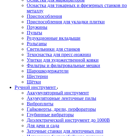
Оснастка для токарных и фрезерных станков по
металлу
Приспособления
Приспособления для укладки плитки
Пружины
Пульты
Редукционные вкладыши
Рольганы
Светильники для станков
Техоснастка для пресс-ножниц
Улитки для художественной ковки
Фильтры и фильтровальные мешки
Шарошкодержатели
Шестерни
Щётки
Ручной инструмент
Аккумуляторный инструмент
Акумуляторные ленточные пилы
Виброплиты
Гайковерты, дрели, перфораторы
Глубинные вибраторы
Диэлектрический инструмент до 1000В
Для дачи и сада
Заточные станки для ленточных пил