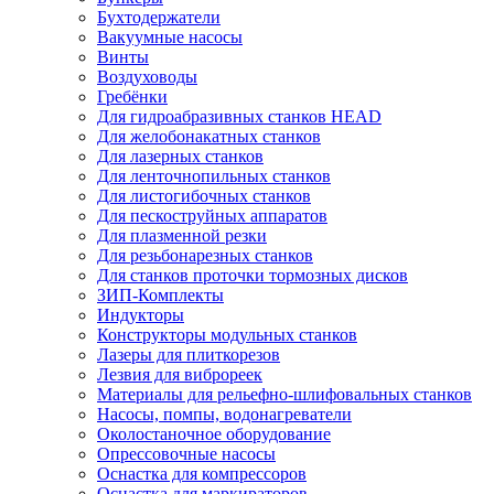
Бухтодержатели
Вакуумные насосы
Винты
Воздуховоды
Гребёнки
Для гидроабразивных станков HEAD
Для желобонакатных станков
Для лазерных станков
Для ленточнопильных станков
Для листогибочных станков
Для пескоструйных аппаратов
Для плазменной резки
Для резьбонарезных станков
Для станков проточки тормозных дисков
ЗИП-Комплекты
Индукторы
Конструкторы модульных станков
Лазеры для плиткорезов
Лезвия для виброреек
Материалы для рельефно-шлифовальных станков
Насосы, помпы, водонагреватели
Околостаночное оборудование
Опрессовочные насосы
Оснастка для компрессоров
Оснастка для маркираторов