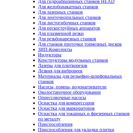
Для гидроабразивных станков HEAD
Для желобонакатных станков
Для лазерных станков
Для ленточнопильных станков
Для листогибочных станков
Для пескоструйных аппаратов
Для плазменной резки
Для резьбонарезных станков
Для станков проточки тормозных дисков
ЗИП-Комплекты
Индукторы
Конструкторы модульных станков
Лазеры для плиткорезов
Лезвия для виброреек
Материалы для рельефно-шлифовальных
станков
Насосы, помпы, водонагреватели
Околостаночное оборудование
Опрессовочные насосы
Оснастка для компрессоров
Оснастка для маркираторов
Оснастка для токарных и фрезерных станков
по металлу
Приспособления
Приспособления для укладки плитки