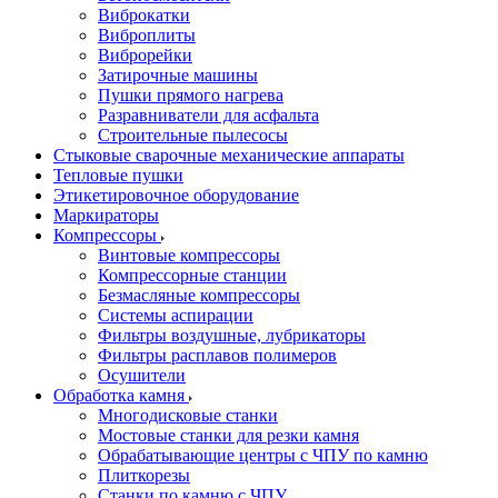
Виброкатки
Виброплиты
Виброрейки
Затирочные машины
Пушки прямого нагрева
Разравниватели для асфальта
Строительные пылесосы
Стыковые сварочные механические аппараты
Тепловые пушки
Этикетировочное оборудование
Маркираторы
Компрессоры
Винтовые компрессоры
Компрессорные станции
Безмасляные компрессоры
Системы аспирации
Фильтры воздушные, лубрикаторы
Фильтры расплавов полимеров
Осушители
Обработка камня
Многодисковые станки
Мостовые станки для резки камня
Обрабатывающие центры с ЧПУ по камню
Плиткорезы
Станки по камню с ЧПУ