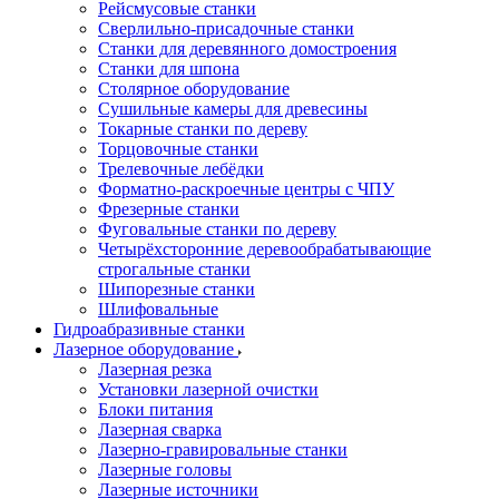
Рейсмусовые станки
Сверлильно-присадочные станки
Станки для деревянного домостроения
Станки для шпона
Столярное оборудование
Сушильные камеры для древесины
Токарные станки по дереву
Торцовочные станки
Трелевочные лебёдки
Форматно-раскроечные центры с ЧПУ
Фрезерные станки
Фуговальные станки по дереву
Четырёхсторонние деревообрабатывающие
строгальные станки
Шипорезные станки
Шлифовальные
Гидроабразивные станки
Лазерное оборудование
Лазерная резка
Установки лазерной очистки
Блоки питания
Лазерная сварка
Лазерно-гравировальные станки
Лазерные головы
Лазерные источники