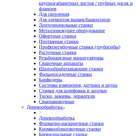
крупногабаритных листов / трубных досок и
фланцев
Для сверления
Для элементов вышек/башен/опор
Ленточнопильные станки
Металлорежущее оборудование
Офортные станки
Протяжные станки
Профилегибочные станки (трубогибы)
Расточные станки
Резьбонарезные манипуляторы
Сварочные аппараты
Шинообрабатывающие станки
Фальцеосадочные станки
Барфидеры
Системы измерения, датчики и щупы
Станки для шлифовки и заточки
Тиски, зажимы, держатели
Cваенавивочные
Деревообработка
Деревообработка
Форматно-раскроечные станки
Кромкооблицовочные станки
Бревнопильные станки