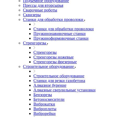
Подъемное оборудование
Прессы для вторсырья
Сварочные роботы
Сквизеры
Станки для обработки проволоки
Станки для обработки проволоки
Пружинонавивочные станки
Пружиноформовочные станки
Стренгорезы
Стренгорезы
Стренгорезы ножевые
Стренгорезы фрезерные
Строительное оборудование
Строительное оборудование
Станки для резки газобетона
Алмазное бурение
Алмазные сверлильные установки
Бензорезы
Бетоносмесители
Виброкатки
Виброплиты
Виброрейки