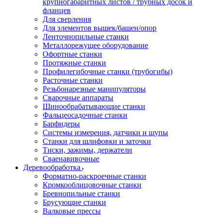
крупногабаритных листов / трубных досок и
фланцев
Для сверления
Для элементов вышек/башен/опор
Ленточнопильные станки
Металлорежущее оборудование
Офортные станки
Протяжные станки
Профилегибочные станки (трубогибы)
Расточные станки
Резьбонарезные манипуляторы
Сварочные аппараты
Шинообрабатывающие станки
Фальцеосадочные станки
Барфидеры
Системы измерения, датчики и щупы
Станки для шлифовки и заточки
Тиски, зажимы, держатели
Cваенавивочные
Деревообработка
Форматно-раскроечные станки
Кромкооблицовочные станки
Бревнопильные станки
Брусующие станки
Валковые прессы