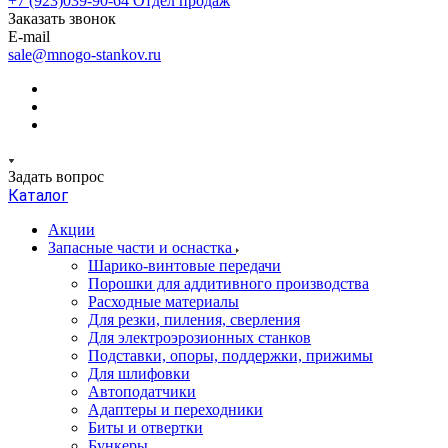
+7 (923)039-90-64
Отдел продаж
Заказать звонок
E-mail
sale@mnogo-stankov.ru
Задать вопрос
Каталог
Акции
Запасные части и оснастка
Шарико-винтовые передачи
Порошки для аддитивного производства
Расходные материалы
Для резки, пиления, сверления
Для электроэрозионных станков
Подставки, опоры, поддержки, прижимы
Для шлифовки
Автоподатчики
Адаптеры и переходники
Биты и отвертки
Бункеры