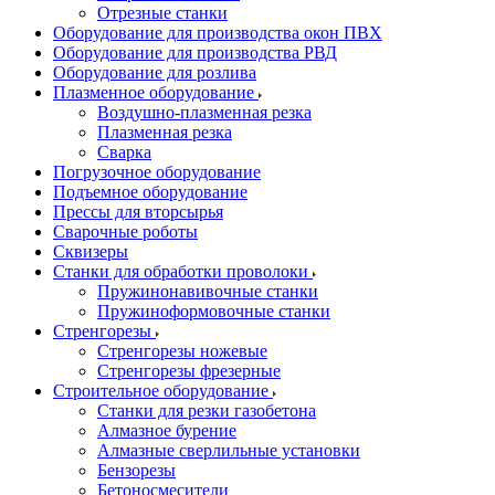
Отрезные станки
Оборудование для производства окон ПВХ
Оборудование для производства РВД
Оборудование для розлива
Плазменное оборудование
Воздушно-плазменная резка
Плазменная резка
Сварка
Погрузочное оборудование
Подъемное оборудование
Прессы для вторсырья
Сварочные роботы
Сквизеры
Станки для обработки проволоки
Пружинонавивочные станки
Пружиноформовочные станки
Стренгорезы
Стренгорезы ножевые
Стренгорезы фрезерные
Строительное оборудование
Станки для резки газобетона
Алмазное бурение
Алмазные сверлильные установки
Бензорезы
Бетоносмесители