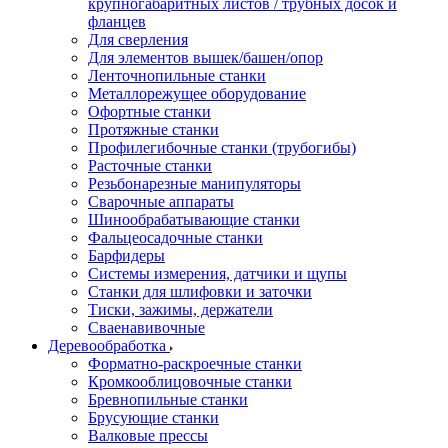
крупногабаритных листов / трубных досок и
фланцев
Для сверления
Для элементов вышек/башен/опор
Ленточнопильные станки
Металлорежущее оборудование
Офортные станки
Протяжные станки
Профилегибочные станки (трубогибы)
Расточные станки
Резьбонарезные манипуляторы
Сварочные аппараты
Шинообрабатывающие станки
Фальцеосадочные станки
Барфидеры
Системы измерения, датчики и щупы
Станки для шлифовки и заточки
Тиски, зажимы, держатели
Cваенавивочные
Деревообработка
Форматно-раскроечные станки
Кромкооблицовочные станки
Бревнопильные станки
Брусующие станки
Валковые прессы