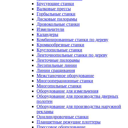
Брусующие станки
Валковые прессы
Горбыльные станки
Дисковые пилорамы
Дровокольные станки
Измельчители
Каландеры
Комбинированные станки по дереву
Кромкообрезные станки
Круглопильные станки
Ленточнопильные станки по дереву
Ленточные пилорамы
Лесопильные линии
Линии сращивания
Межстаночное оборудование
Многооперационные станки
Многопильные станки
Оборудование для измельчения
Оборудование для производства дверных
полотен
Оборудование для производства наружной
рекламы
Оцилиндровочные станки
Планшетные режущие плоттеры
Прессовое оборудование