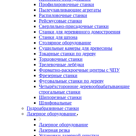
Профилировочные станки
Пылеулавливающие агрегаты
Распиловочные станки
Рейсмусовые станки
Сверлильно-присадочные станки
Станки для деревянного домостроения
Станки для шпона
Столярное оборудование
Сушильные камеры для древесины
Токарные станки по дереву
Торцовочные станки
Трелевочные лебёдки
Форматно-раскроечные центры с ЧПУ
Фрезерные станки
Фуговальные станки по дереву
Четырёхсторонние деревообрабатывающие
строгальные станки
Шипорезные станки
Шлифовальные
Гидроабразивные станки
Лазерное оборудование
Лазерное оборудование
Лазерная резка
Установки лазерной очистки