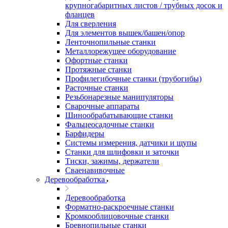
крупногабаритных листов / трубных досок и
фланцев
Для сверления
Для элементов вышек/башен/опор
Ленточнопильные станки
Металлорежущее оборудование
Офортные станки
Протяжные станки
Профилегибочные станки (трубогибы)
Расточные станки
Резьбонарезные манипуляторы
Сварочные аппараты
Шинообрабатывающие станки
Фальцеосадочные станки
Барфидеры
Системы измерения, датчики и щупы
Станки для шлифовки и заточки
Тиски, зажимы, держатели
Cваенавивочные
Деревообработка
Деревообработка
Форматно-раскроечные станки
Кромкооблицовочные станки
Бревнопильные станки