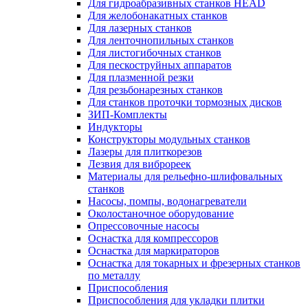
Для гидроабразивных станков HEAD
Для желобонакатных станков
Для лазерных станков
Для ленточнопильных станков
Для листогибочных станков
Для пескоструйных аппаратов
Для плазменной резки
Для резьбонарезных станков
Для станков проточки тормозных дисков
ЗИП-Комплекты
Индукторы
Конструкторы модульных станков
Лазеры для плиткорезов
Лезвия для виброреек
Материалы для рельефно-шлифовальных
станков
Насосы, помпы, водонагреватели
Околостаночное оборудование
Опрессовочные насосы
Оснастка для компрессоров
Оснастка для маркираторов
Оснастка для токарных и фрезерных станков
по металлу
Приспособления
Приспособления для укладки плитки