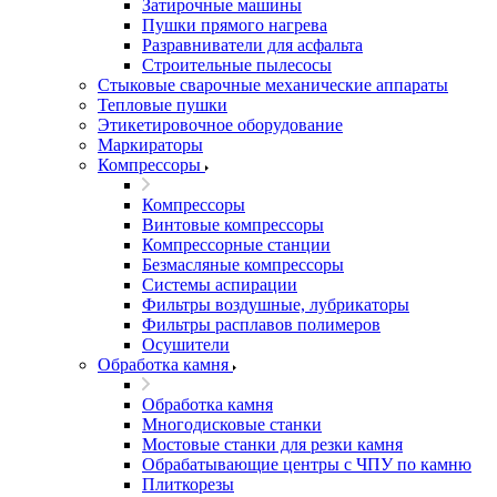
Затирочные машины
Пушки прямого нагрева
Разравниватели для асфальта
Строительные пылесосы
Стыковые сварочные механические аппараты
Тепловые пушки
Этикетировочное оборудование
Маркираторы
Компрессоры
Компрессоры
Винтовые компрессоры
Компрессорные станции
Безмасляные компрессоры
Системы аспирации
Фильтры воздушные, лубрикаторы
Фильтры расплавов полимеров
Осушители
Обработка камня
Обработка камня
Многодисковые станки
Мостовые станки для резки камня
Обрабатывающие центры с ЧПУ по камню
Плиткорезы