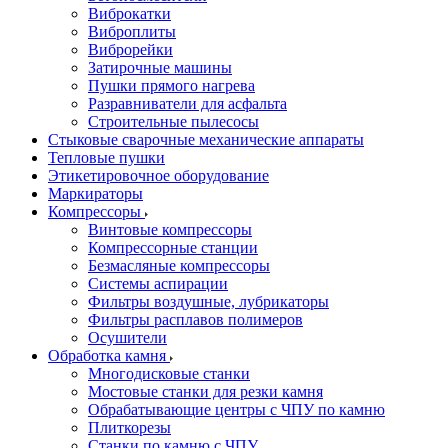
Виброкатки
Виброплиты
Виброрейки
Затирочные машины
Пушки прямого нагрева
Разравниватели для асфальта
Строительные пылесосы
Стыковые сварочные механические аппараты
Тепловые пушки
Этикетировочное оборудование
Маркираторы
Компрессоры
Винтовые компрессоры
Компрессорные станции
Безмасляные компрессоры
Системы аспирации
Фильтры воздушные, лубрикаторы
Фильтры расплавов полимеров
Осушители
Обработка камня
Многодисковые станки
Мостовые станки для резки камня
Обрабатывающие центры с ЧПУ по камню
Плиткорезы
Станки по камню с ЧПУ