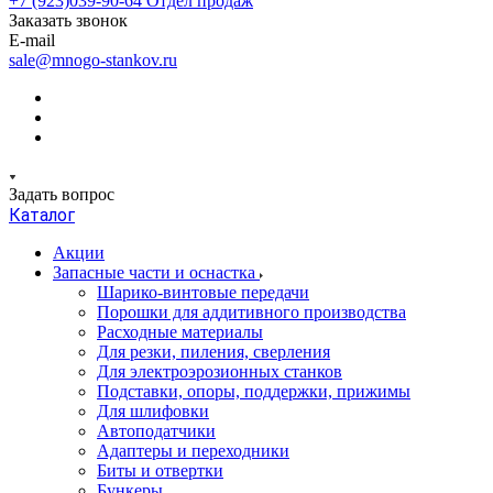
+7 (923)039-90-64
Отдел продаж
Заказать звонок
E-mail
sale@mnogo-stankov.ru
Задать вопрос
Каталог
Акции
Запасные части и оснастка
Шарико-винтовые передачи
Порошки для аддитивного производства
Расходные материалы
Для резки, пиления, сверления
Для электроэрозионных станков
Подставки, опоры, поддержки, прижимы
Для шлифовки
Автоподатчики
Адаптеры и переходники
Биты и отвертки
Бункеры