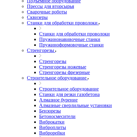
Подъемное оборудование
Прессы для вторсырья
Сварочные роботы
Сквизеры
Станки для обработки проволоки
Станки для обработки проволоки
Пружинонавивочные станки
Пружиноформовочные станки
Стренгорезы
Стренгорезы
Стренгорезы ножевые
Стренгорезы фрезерные
Строительное оборудование
Строительное оборудование
Станки для резки газобетона
Алмазное бурение
Алмазные сверлильные установки
Бензорезы
Бетоносмесители
Виброкатки
Виброплиты
Виброрейки