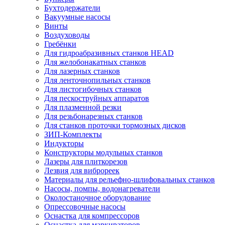
Бухтодержатели
Вакуумные насосы
Винты
Воздуховоды
Гребёнки
Для гидроабразивных станков HEAD
Для желобонакатных станков
Для лазерных станков
Для ленточнопильных станков
Для листогибочных станков
Для пескоструйных аппаратов
Для плазменной резки
Для резьбонарезных станков
Для станков проточки тормозных дисков
ЗИП-Комплекты
Индукторы
Конструкторы модульных станков
Лазеры для плиткорезов
Лезвия для виброреек
Материалы для рельефно-шлифовальных станков
Насосы, помпы, водонагреватели
Околостаночное оборудование
Опрессовочные насосы
Оснастка для компрессоров
Оснастка для маркираторов