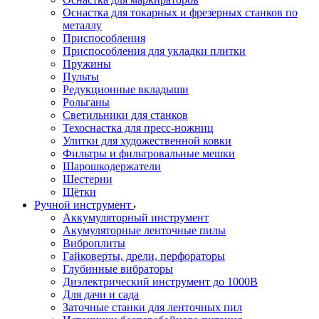
Оснастка для токарных и фрезерных станков по
металлу
Приспособления
Приспособления для укладки плитки
Пружины
Пульты
Редукционные вкладыши
Рольганы
Светильники для станков
Техоснастка для пресс-ножниц
Улитки для художественной ковки
Фильтры и фильтровальные мешки
Шарошкодержатели
Шестерни
Щётки
Ручной инструмент
Аккумуляторный инструмент
Акумуляторные ленточные пилы
Виброплиты
Гайковерты, дрели, перфораторы
Глубинные вибраторы
Диэлектрический инструмент до 1000В
Для дачи и сада
Заточные станки для ленточных пил