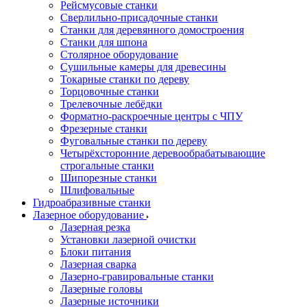
Рейсмусовые станки
Сверлильно-присадочные станки
Станки для деревянного домостроения
Станки для шпона
Столярное оборудование
Сушильные камеры для древесины
Токарные станки по дереву
Торцовочные станки
Трелевочные лебёдки
Форматно-раскроечные центры с ЧПУ
Фрезерные станки
Фуговальные станки по дереву
Четырёхсторонние деревообрабатывающие
строгальные станки
Шипорезные станки
Шлифовальные
Гидроабразивные станки
Лазерное оборудование
Лазерная резка
Установки лазерной очистки
Блоки питания
Лазерная сварка
Лазерно-гравировальные станки
Лазерные головы
Лазерные источники