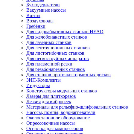
Бухтодержатели
Вакуумные насосы
Винты
Воздуховоды
Гребёнки
Для гидроабразивных станков HEAD
Для желобонакатных станков
Для лазерных станков
Для ленточнопильных станков
Для листогибочных станков
Для пескоструйных аппаратов
Для плазменной резки
Для резьбонарезных станков
Для станков проточки тормозных дисков
ЗИП-Комплекты
Индукторы
Конструкторы модульных станков
Лазеры для плиткорезов
Лезвия для виброреек
Материалы для рельефно-шлифовальных станков
Насосы, помпы, водонагреватели
Околостаночное оборудование
Опрессовочные насосы
Оснастка для компрессоров
Оснастка для маркираторов