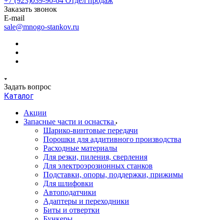
+7 (923)039-90-64
Отдел продаж
Заказать звонок
E-mail
sale@mnogo-stankov.ru
Задать вопрос
Каталог
Акции
Запасные части и оснастка
Шарико-винтовые передачи
Порошки для аддитивного производства
Расходные материалы
Для резки, пиления, сверления
Для электроэрозионных станков
Подставки, опоры, поддержки, прижимы
Для шлифовки
Автоподатчики
Адаптеры и переходники
Биты и отвертки
Бункеры