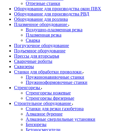
Отрезные станки
Оборудование для производства окон ПВХ
Оборудование для производства РВД
Оборудование для розлива
Плазменное оборудование
Воздушно-плазменная резка
Плазменная резка
Сварка
Погрузочное оборудование
Подъемное оборудование
Прессы для вторсырья
Сварочные роботы
Сквизеры
Станки для обработки проволоки
Пружинонавивочные станки
Пружиноформовочные станки
Стренгорезы
Стренгорезы ножевые
Стренгорезы фрезерные
Строительное оборудование
Станки для резки газобетона
Алмазное бурение
Алмазные сверлильные установки
Бензорезы
Бетоносмесители