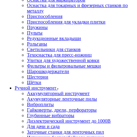
Оснастка для токарных и фрезерных станков по
металлу
Приспособления
Приспособления для укладки плитки
Пружины
Пульты
Редукционные вкладыши
Рольганы
Светильники для станков
Техоснастка для пресс-ножниц
Улитки для художественной ковки
Фильтры и фильтровальные мешки
Шарошкодержатели
Шестерни
Щётки
Ручной инструмент
Аккумуляторный инструмент
Акумуляторные ленточные пилы
Виброплиты
Гайковерты, дрели, перфораторы
Глубинные вибраторы
Диэлектрический инструмент до 1000В
Для дачи и сада
Заточные станки для ленточных пил