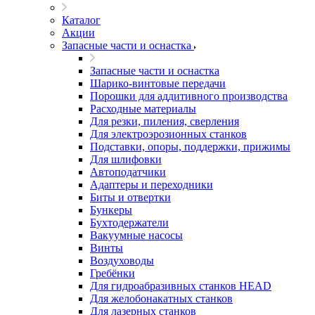
Каталог
Акции
Запасные части и оснастка
Запасные части и оснастка
Шарико-винтовые передачи
Порошки для аддитивного производства
Расходные материалы
Для резки, пиления, сверления
Для электроэрозионных станков
Подставки, опоры, поддержки, прижимы
Для шлифовки
Автоподатчики
Адаптеры и переходники
Биты и отвертки
Бункеры
Бухтодержатели
Вакуумные насосы
Винты
Воздуховоды
Гребёнки
Для гидроабразивных станков HEAD
Для желобонакатных станков
Для лазерных станков