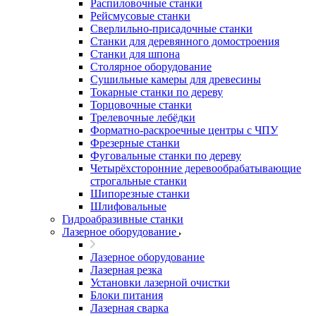
Распиловочные станки
Рейсмусовые станки
Сверлильно-присадочные станки
Станки для деревянного домостроения
Станки для шпона
Столярное оборудование
Сушильные камеры для древесины
Токарные станки по дереву
Торцовочные станки
Трелевочные лебёдки
Форматно-раскроечные центры с ЧПУ
Фрезерные станки
Фуговальные станки по дереву
Четырёхсторонние деревообрабатывающие
строгальные станки
Шипорезные станки
Шлифовальные
Гидроабразивные станки
Лазерное оборудование
Лазерное оборудование
Лазерная резка
Установки лазерной очистки
Блоки питания
Лазерная сварка