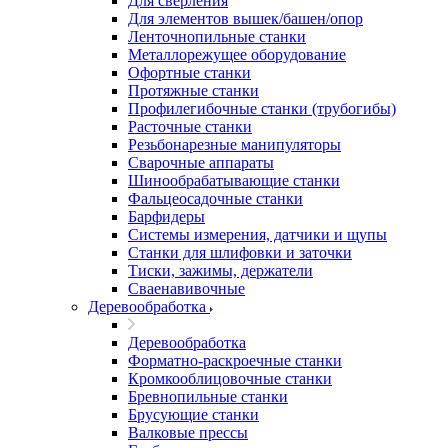
Для сверления
Для элементов вышек/башен/опор
Ленточнопильные станки
Металлорежущее оборудование
Офортные станки
Протяжные станки
Профилегибочные станки (трубогибы)
Расточные станки
Резьбонарезные манипуляторы
Сварочные аппараты
Шинообрабатывающие станки
Фальцеосадочные станки
Барфидеры
Системы измерения, датчики и щупы
Станки для шлифовки и заточки
Тиски, зажимы, держатели
Cваенавивочные
Деревообработка
Деревообработка
Форматно-раскроечные станки
Кромкооблицовочные станки
Бревнопильные станки
Брусующие станки
Валковые прессы