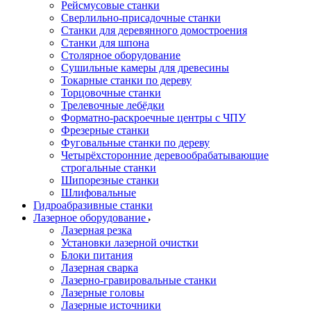
Рейсмусовые станки
Сверлильно-присадочные станки
Станки для деревянного домостроения
Станки для шпона
Столярное оборудование
Сушильные камеры для древесины
Токарные станки по дереву
Торцовочные станки
Трелевочные лебёдки
Форматно-раскроечные центры с ЧПУ
Фрезерные станки
Фуговальные станки по дереву
Четырёхсторонние деревообрабатывающие
строгальные станки
Шипорезные станки
Шлифовальные
Гидроабразивные станки
Лазерное оборудование
Лазерная резка
Установки лазерной очистки
Блоки питания
Лазерная сварка
Лазерно-гравировальные станки
Лазерные головы
Лазерные источники