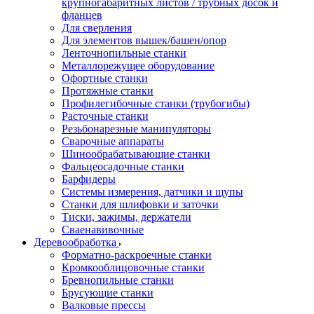
крупногабаритных листов / трубных досок и
фланцев
Для сверления
Для элементов вышек/башен/опор
Ленточнопильные станки
Металлорежущее оборудование
Офортные станки
Протяжные станки
Профилегибочные станки (трубогибы)
Расточные станки
Резьбонарезные манипуляторы
Сварочные аппараты
Шинообрабатывающие станки
Фальцеосадочные станки
Барфидеры
Системы измерения, датчики и щупы
Станки для шлифовки и заточки
Тиски, зажимы, держатели
Cваенавивочные
Деревообработка
Форматно-раскроечные станки
Кромкооблицовочные станки
Бревнопильные станки
Брусующие станки
Валковые прессы