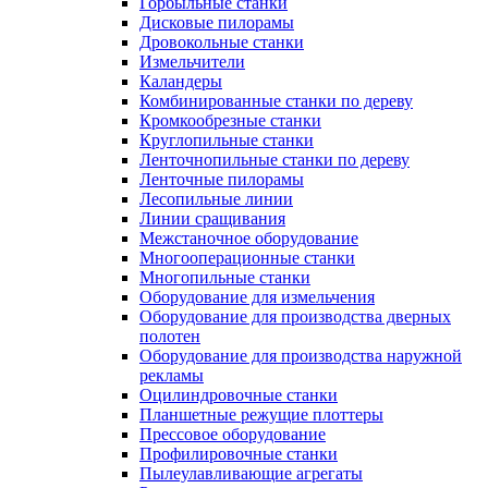
Горбыльные станки
Дисковые пилорамы
Дровокольные станки
Измельчители
Каландеры
Комбинированные станки по дереву
Кромкообрезные станки
Круглопильные станки
Ленточнопильные станки по дереву
Ленточные пилорамы
Лесопильные линии
Линии сращивания
Межстаночное оборудование
Многооперационные станки
Многопильные станки
Оборудование для измельчения
Оборудование для производства дверных
полотен
Оборудование для производства наружной
рекламы
Оцилиндровочные станки
Планшетные режущие плоттеры
Прессовое оборудование
Профилировочные станки
Пылеулавливающие агрегаты