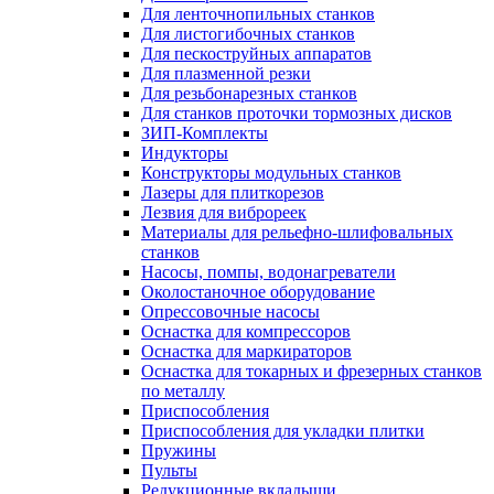
Для ленточнопильных станков
Для листогибочных станков
Для пескоструйных аппаратов
Для плазменной резки
Для резьбонарезных станков
Для станков проточки тормозных дисков
ЗИП-Комплекты
Индукторы
Конструкторы модульных станков
Лазеры для плиткорезов
Лезвия для виброреек
Материалы для рельефно-шлифовальных
станков
Насосы, помпы, водонагреватели
Околостаночное оборудование
Опрессовочные насосы
Оснастка для компрессоров
Оснастка для маркираторов
Оснастка для токарных и фрезерных станков
по металлу
Приспособления
Приспособления для укладки плитки
Пружины
Пульты
Редукционные вкладыши