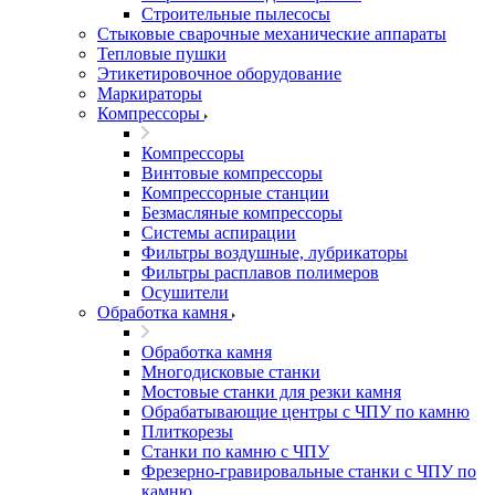
Строительные пылесосы
Стыковые сварочные механические аппараты
Тепловые пушки
Этикетировочное оборудование
Маркираторы
Компрессоры
Компрессоры
Винтовые компрессоры
Компрессорные станции
Безмасляные компрессоры
Системы аспирации
Фильтры воздушные, лубрикаторы
Фильтры расплавов полимеров
Осушители
Обработка камня
Обработка камня
Многодисковые станки
Мостовые станки для резки камня
Обрабатывающие центры с ЧПУ по камню
Плиткорезы
Станки по камню с ЧПУ
Фрезерно-гравировальные станки с ЧПУ по
камню