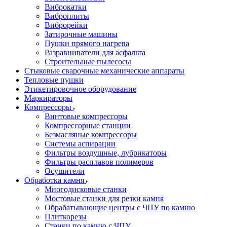
Виброкатки
Виброплиты
Виброрейки
Затирочные машины
Пушки прямого нагрева
Разравниватели для асфальта
Строительные пылесосы
Стыковые сварочные механические аппараты
Тепловые пушки
Этикетировочное оборудование
Маркираторы
Компрессоры
Винтовые компрессоры
Компрессорные станции
Безмасляные компрессоры
Системы аспирации
Фильтры воздушные, лубрикаторы
Фильтры расплавов полимеров
Осушители
Обработка камня
Многодисковые станки
Мостовые станки для резки камня
Обрабатывающие центры с ЧПУ по камню
Плиткорезы
Станки по камню с ЧПУ