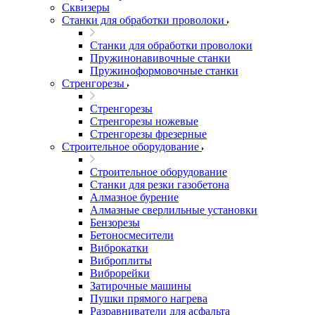
Сквизеры
Станки для обработки проволоки
Станки для обработки проволоки
Пружинонавивочные станки
Пружиноформовочные станки
Стренгорезы
Стренгорезы
Стренгорезы ножевые
Стренгорезы фрезерные
Строительное оборудование
Строительное оборудование
Станки для резки газобетона
Алмазное бурение
Алмазные сверлильные установки
Бензорезы
Бетоносмесители
Виброкатки
Виброплиты
Виброрейки
Затирочные машины
Пушки прямого нагрева
Разравниватели для асфальта