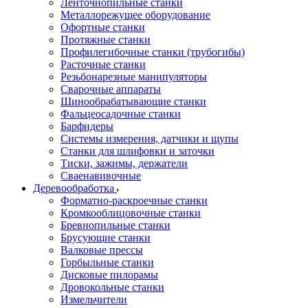
Ленточнопильные станки
Металлорежущее оборудование
Офортные станки
Протяжные станки
Профилегибочные станки (трубогибы)
Расточные станки
Резьбонарезные манипуляторы
Сварочные аппараты
Шинообрабатывающие станки
Фальцеосадочные станки
Барфидеры
Системы измерения, датчики и щупы
Станки для шлифовки и заточки
Тиски, зажимы, держатели
Cваенавивочные
Деревообработка
Форматно-раскроечные станки
Кромкооблицовочные станки
Бревнопильные станки
Брусующие станки
Валковые прессы
Горбыльные станки
Дисковые пилорамы
Дровокольные станки
Измельчители