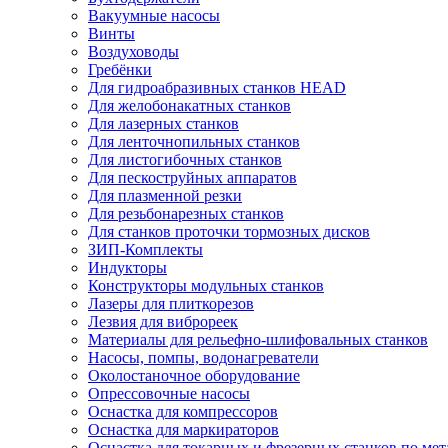
Вакуумные насосы
Винты
Воздуховоды
Гребёнки
Для гидроабразивных станков HEAD
Для желобонакатных станков
Для лазерных станков
Для ленточнопильных станков
Для листогибочных станков
Для пескоструйных аппаратов
Для плазменной резки
Для резьбонарезных станков
Для станков проточки тормозных дисков
ЗИП-Комплекты
Индукторы
Конструкторы модульных станков
Лазеры для плиткорезов
Лезвия для виброреек
Материалы для рельефно-шлифовальных станков
Насосы, помпы, водонагреватели
Околостаночное оборудование
Опрессовочные насосы
Оснастка для компрессоров
Оснастка для маркираторов
Оснастка для токарных и фрезерных станков по мет