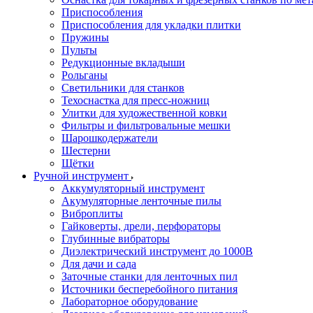
Приспособления
Приспособления для укладки плитки
Пружины
Пульты
Редукционные вкладыши
Рольганы
Светильники для станков
Техоснастка для пресс-ножниц
Улитки для художественной ковки
Фильтры и фильтровальные мешки
Шарошкодержатели
Шестерни
Щётки
Ручной инструмент
Аккумуляторный инструмент
Акумуляторные ленточные пилы
Виброплиты
Гайковерты, дрели, перфораторы
Глубинные вибраторы
Диэлектрический инструмент до 1000В
Для дачи и сада
Заточные станки для ленточных пил
Источники бесперебойного питания
Лабораторное оборудование