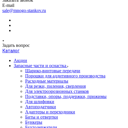
Заказать звонок
E-mail
sale@mnogo-stankov.ru
Задать вопрос
Каталог
Акции
Запасные части и оснастка
Шарико-винтовые передачи
Порошки для аддитивного производства
Расходные материалы
Для резки, пиления, сверления
Для электроэрозионных станков
Подставки, опоры, поддержки, прижимы
Для шлифовки
Автоподатчики
Адаптеры и переходники
Биты и отвертки
Бункеры
Бухтодержатели