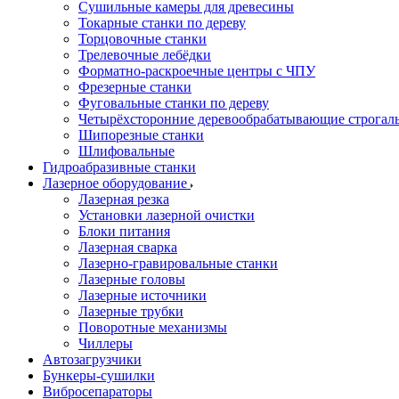
Сушильные камеры для древесины
Токарные станки по дереву
Торцовочные станки
Трелевочные лебёдки
Форматно-раскроечные центры с ЧПУ
Фрезерные станки
Фуговальные станки по дереву
Четырёхсторонние деревообрабатывающие строгал
Шипорезные станки
Шлифовальные
Гидроабразивные станки
Лазерное оборудование
Лазерная резка
Установки лазерной очистки
Блоки питания
Лазерная сварка
Лазерно-гравировальные станки
Лазерные головы
Лазерные источники
Лазерные трубки
Поворотные механизмы
Чиллеры
Автозагрузчики
Бункеры-сушилки
Вибросепараторы