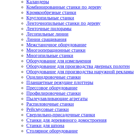
Каландеры
Комбинированные станки по дереву
Кромкообрезные станки
Круглопильные станки
Ленточнопильные станки по дереву
Ленточные пилорамы
Лесопильные линии
Линии сращивания
Межстаночное оборудование
Многооперационные станки
Многопильные станки
Оборудование для измельчения
Оборудование для производства дверных полотен
Оборудование для производства наружной рекламы
Оцилиндровочные станки
Планшетные режущие плоттеры
Прессовое оборудование
Профилировочные станки
Пылеулавливающие агрегаты
Распиловочные станки
Рейсмусовые станки
Сверлильно-присадочные станки
Станки для деревянного домостроения
Станки для шпона
Столярное оборудование