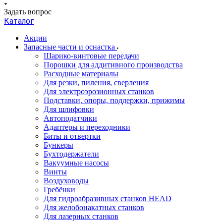
Задать вопрос
Каталог
Акции
Запасные части и оснастка
Шарико-винтовые передачи
Порошки для аддитивного производства
Расходные материалы
Для резки, пиления, сверления
Для электроэрозионных станков
Подставки, опоры, поддержки, прижимы
Для шлифовки
Автоподатчики
Адаптеры и переходники
Биты и отвертки
Бункеры
Бухтодержатели
Вакуумные насосы
Винты
Воздуховоды
Гребёнки
Для гидроабразивных станков HEAD
Для желобонакатных станков
Для лазерных станков