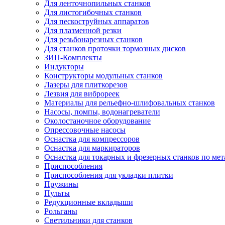
Для ленточнопильных станков
Для листогибочных станков
Для пескоструйных аппаратов
Для плазменной резки
Для резьбонарезных станков
Для станков проточки тормозных дисков
ЗИП-Комплекты
Индукторы
Конструкторы модульных станков
Лазеры для плиткорезов
Лезвия для виброреек
Материалы для рельефно-шлифовальных станков
Насосы, помпы, водонагреватели
Околостаночное оборудование
Опрессовочные насосы
Оснастка для компрессоров
Оснастка для маркираторов
Оснастка для токарных и фрезерных станков по мет
Приспособления
Приспособления для укладки плитки
Пружины
Пульты
Редукционные вкладыши
Рольганы
Светильники для станков