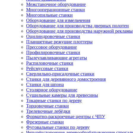
Межстаночное оборудование
Многооперационные станки
Многопильные станки
Оборудование для измельчения
Оборудование для производства дверных полотен
Оборудование для производства наружной рекламы
Оцилиндровочные станки
Планшетные режущие плоттеры
Прессовое оборудование
Профилировочные станки
Пылеулавливающие агрегаты
Распиловочные станки
Рейсмусовые станки
Сверлильно-присадочные станки
Станки для деревянного домостроения
Станки для шпона
Столярное оборудование
Сушильные камеры для древесины
Токарные станки по дереву
Торцовочные станки
Трелевочные лебёдки
Форматно-раскроечные центры с ЧПУ
Фрезерные станки
Фуговальные станки по дереву
Четырёхсторонние деревообрабатывающие строгал