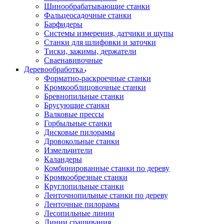
Шинообрабатывающие станки
Фальцеосадочные станки
Барфидеры
Системы измерения, датчики и щупы
Станки для шлифовки и заточки
Тиски, зажимы, держатели
Cваенавивочные
Деревообработка
Форматно-раскроечные станки
Кромкооблицовочные станки
Бревнопильные станки
Брусующие станки
Валковые прессы
Горбыльные станки
Дисковые пилорамы
Дровокольные станки
Измельчители
Каландеры
Комбинированные станки по дереву
Кромкообрезные станки
Круглопильные станки
Ленточнопильные станки по дереву
Ленточные пилорамы
Лесопильные линии
Линии сращивания