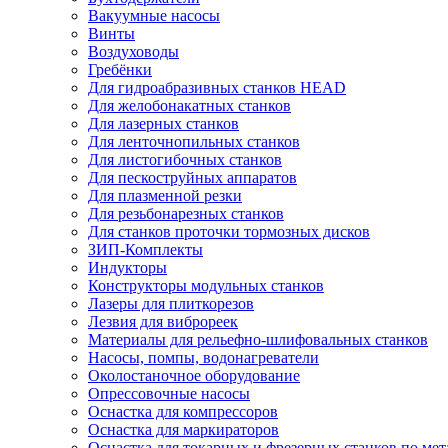
Вакуумные насосы
Винты
Воздуховоды
Гребёнки
Для гидроабразивных станков HEAD
Для желобонакатных станков
Для лазерных станков
Для ленточнопильных станков
Для листогибочных станков
Для пескоструйных аппаратов
Для плазменной резки
Для резьбонарезных станков
Для станков проточки тормозных дисков
ЗИП-Комплекты
Индукторы
Конструкторы модульных станков
Лазеры для плиткорезов
Лезвия для виброреек
Материалы для рельефно-шлифовальных станков
Насосы, помпы, водонагреватели
Околостаночное оборудование
Опрессовочные насосы
Оснастка для компрессоров
Оснастка для маркираторов
Оснастка для токарных и фрезерных станков по мет