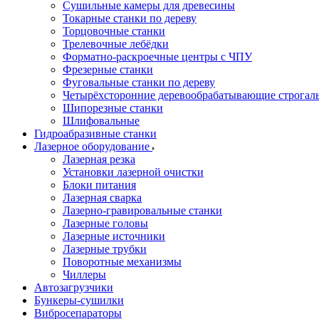
Сушильные камеры для древесины
Токарные станки по дереву
Торцовочные станки
Трелевочные лебёдки
Форматно-раскроечные центры с ЧПУ
Фрезерные станки
Фуговальные станки по дереву
Четырёхсторонние деревообрабатывающие строгал
Шипорезные станки
Шлифовальные
Гидроабразивные станки
Лазерное оборудование
Лазерная резка
Установки лазерной очистки
Блоки питания
Лазерная сварка
Лазерно-гравировальные станки
Лазерные головы
Лазерные источники
Лазерные трубки
Поворотные механизмы
Чиллеры
Автозагрузчики
Бункеры-сушилки
Вибросепараторы