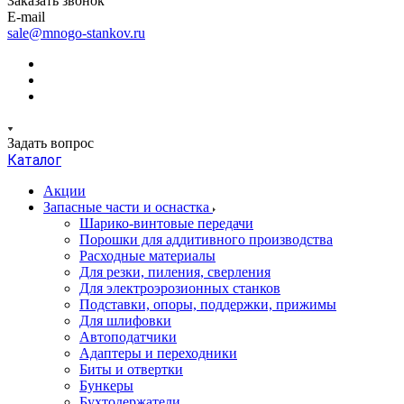
Заказать звонок
E-mail
sale@mnogo-stankov.ru
Задать вопрос
Каталог
Акции
Запасные части и оснастка
Шарико-винтовые передачи
Порошки для аддитивного производства
Расходные материалы
Для резки, пиления, сверления
Для электроэрозионных станков
Подставки, опоры, поддержки, прижимы
Для шлифовки
Автоподатчики
Адаптеры и переходники
Биты и отвертки
Бункеры
Бухтодержатели