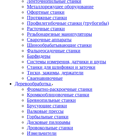
Ленточнопильные станки
Металлорежущее оборудование
Офортные станки
Протяжные станки
Профилегибочные станки (трубогибы)
Расточные станки
Резьбонарезные манипуляторы
Сварочные аппараты
Шинообрабатывающие станки
Фальцеосадочные станки
Барфидеры
Системы измерения, датчики и щупы
Станки для шлифовки и заточки
Тиски, зажимы, держатели
Cваенавивочные
Деревообработка
Форматно-раскроечные станки
Кромкооблицовочные станки
Бревнопильные станки
Брусующие станки
Валковые прессы
Горбыльные станки
Дисковые пилорамы
Дровокольные станки
Измельчители