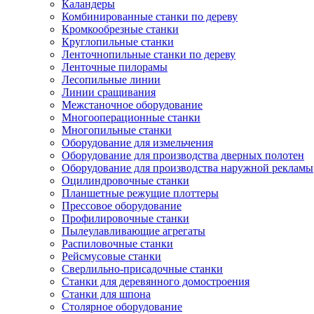
Каландеры
Комбинированные станки по дереву
Кромкообрезные станки
Круглопильные станки
Ленточнопильные станки по дереву
Ленточные пилорамы
Лесопильные линии
Линии сращивания
Межстаночное оборудование
Многооперационные станки
Многопильные станки
Оборудование для измельчения
Оборудование для производства дверных полотен
Оборудование для производства наружной рекламы
Оцилиндровочные станки
Планшетные режущие плоттеры
Прессовое оборудование
Профилировочные станки
Пылеулавливающие агрегаты
Распиловочные станки
Рейсмусовые станки
Сверлильно-присадочные станки
Станки для деревянного домостроения
Станки для шпона
Столярное оборудование